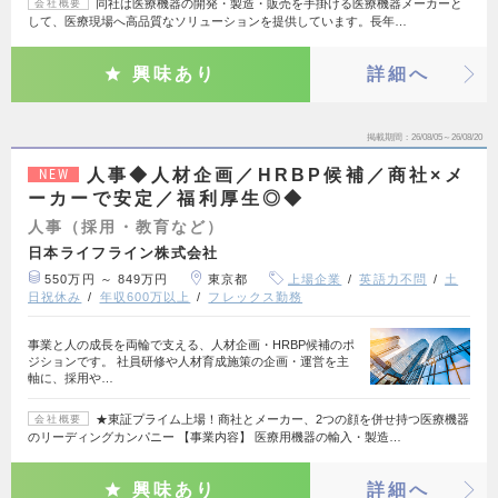
同社は医療機器の開発・製造・販売を手掛ける医療機器メーカーと
会社概要
して、医療現場へ高品質なソリューションを提供しています。長年…
興味あり
詳細へ
掲載期間
26/08/05～26/08/20
人事◆人材企画／HRBP候補／商社×メ
NEW
ーカーで安定／福利厚生◎◆
人事（採用・教育など）
日本ライフライン株式会社
550万円 ～ 849万円
東京都
上場企業
英語力不問
土
日祝休み
年収600万以上
フレックス勤務
事業と人の成長を両輪で支える、人材企画・HRBP候補のポ
ジションです。 社員研修や人材育成施策の企画・運営を主
軸に、採用や…
★東証プライム上場！商社とメーカー、2つの顔を併せ持つ医療機器
会社概要
のリーディングカンパニー 【事業内容】 医療用機器の輸入・製造…
興味あり
詳細へ