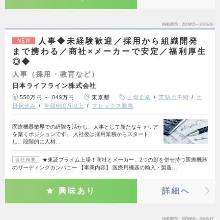
掲載期間
26/08/05～26/08/20
人事◆未経験歓迎／採用から組織開発
NEW
まで携わる／商社×メーカーで安定／福利厚生
◎◆
人事（採用・教育など）
日本ライフライン株式会社
550万円 ～ 849万円
東京都
上場企業
英語力不問
土
日祝休み
年収600万以上
フレックス勤務
医療機器業界での経験を活かし、人事として新たなキャリア
を築くポジションです。 入社後は採用業務からスタート
し、段階的に人材…
★東証プライム上場！商社とメーカー、2つの顔を併せ持つ医療機器
会社概要
のリーディングカンパニー 【事業内容】 医療用機器の輸入・製造…
興味あり
詳細へ
掲載期間
26/08/04～26/08/17