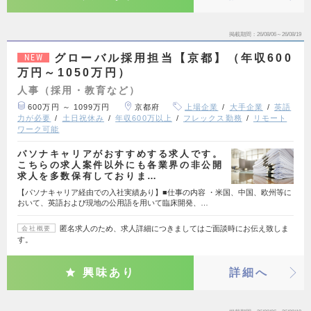
掲載期間
26/08/06～26/08/19
グローバル採用担当【京都】（年収600
NEW
万円～1050万円）
人事（採用・教育など）
600万円 ～ 1099万円
京都府
上場企業
大手企業
英語
力が必要
土日祝休み
年収600万以上
フレックス勤務
リモート
ワーク可能
パソナキャリアがおすすめする求人です。
こちらの求人案件以外にも各業界の非公開
求人を多数保有しておりま…
【パソナキャリア経由での入社実績あり】■仕事の内容 ・米国、中国、欧州等に
おいて、英語および現地の公用語を用いて臨床開発、…
匿名求人のため、求人詳細につきましてはご面談時にお伝え致しま
会社概要
す。
興味あり
詳細へ