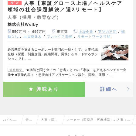
人事【東証グロース上場／ヘルスケア
NEW
領域の社会課題解決／週2リモート】
人事（採用・教育など）
株式会社Welby
550万円 ～ 699万円
東京都
上場企業
英語力不問
転
勤なし
土日祝休み
フレックス勤務
リモートワーク可能
経営基盤を支えるコーポレート部門の一員として、人事領域
全般（採用、制度企画、組織開発、労務）をリードするポジ
ションです。…
★病気と闘う全ての「患者」とその「家族」を支えるベンチャー企
会社概要
業★ ■事業内容： ・患者向けアプリケーション設計、開発、運用 ・…
興味あり
詳細へ
ハイクラ
管理
人事（採
メーカー（医薬品・医療機器）の人事（採
ス求人TO
部門
用・教育な
用・教育など）の転職・求人情報一覧