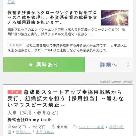
可能
候補者獲得からクロージングまで採用プロ
セス全体を管理し、外資系企業の成長を支
える採用戦略を担います。
採用プロセスのエンドツーエンド管理（求人要件定義～クロージングまで） 採
用計画の策定と実行、採用チャネルの最適化（直接ソー…
当社は世界規模で事業を展開する外資系大手企業です。 日本法人は
会社概要
東京を拠点とし、グローバルHQと連携しながら事業成長を支えて…
興味あり
詳細へ
掲載期間
26/08/07～26/08/20
急成長スタートアップ◆採用戦略から
NEW
実行、組織拡大を担う【採用担当】～通わな
いマウスピース矯正～
人事（採用・教育など）
株式会社Oh my teeth
500万円 ～ 799万円
東京都
ベンチャー企業
英語力不
問
転勤なし
土日祝休み