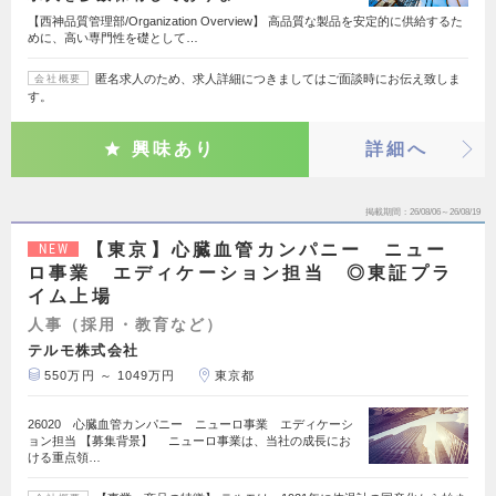
【西神品質管理部/Organization Overview】 高品質な製品を安定的に供給するた
めに、高い専門性を礎として…
匿名求人のため、求人詳細につきましてはご面談時にお伝え致しま
会社概要
す。
興味あり
詳細へ
掲載期間
26/08/06～26/08/19
【東京】心臓血管カンパニー ニュー
NEW
ロ事業 エディケーション担当 ◎東証プラ
イム上場
人事（採用・教育など）
テルモ株式会社
550万円 ～ 1049万円
東京都
26020 心臓血管カンパニー ニューロ事業 エディケーシ
ョン担当 【募集背景】 ニューロ事業は、当社の成長にお
ける重点領…