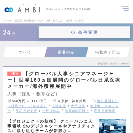
若手ハイキャリアのスカウト転職
メーカー（医薬品・医療機器）の人事（採用・教育など）の転職・求人情報
24
条件変更
件
すべて
新着のみ
掲載終了間近
掲載期間
26/08/07～26/08/20
【グローバル人事シニアマネージャ
NEW
ー】世界160ヵ国展開のグローバル日系医療
メーカー/海外積極展開中
人事（採用・教育など）
850万円 ～ 1149万円
東京都、神奈川県
海外展開あり
（日系グローバル企業）
上場企業
大手企業
管理職・マネジャ
ー
英語力が必要
土日祝休み
年収600万以上
育児支援制度
【プロジェクトの統括】 グローバルに人
事領域でのデジタルツールやアナリティク
スに取り組むチームが新設さ…