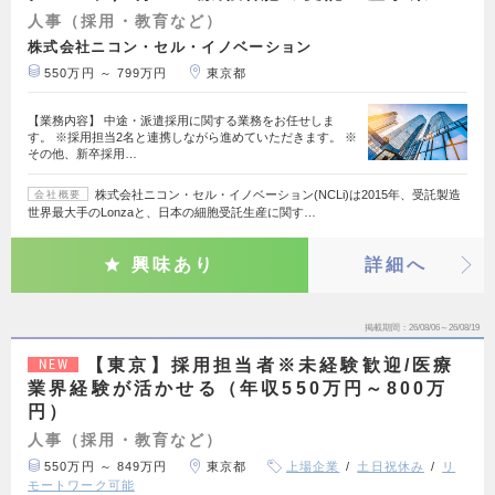
人事（採用・教育など）
株式会社ニコン・セル・イノベーション
550万円 ～ 799万円
東京都
【業務内容】 中途・派遣採用に関する業務をお任せしま
す。 ※採用担当2名と連携しながら進めていただきます。 ※
その他、新卒採用…
株式会社ニコン・セル・イノベーション(NCLi)は2015年、受託製造
会社概要
世界最大手のLonzaと、日本の細胞受託生産に関す…
興味あり
詳細へ
掲載期間
26/08/06～26/08/19
【東京】採用担当者※未経験歓迎/医療
NEW
業界経験が活かせる（年収550万円～800万
円）
人事（採用・教育など）
550万円 ～ 849万円
東京都
上場企業
土日祝休み
リ
モートワーク可能