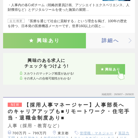
・人事内の各CoEチーム（戦略的要員計画、アソシエイトエクスペリエンス、人
財獲得など）とデジタルツールを使った施策の展開…
「医療を通じて社会に貢献する」という理念を掲げ、100年の歴史
会社概要
を持つ、日本発の医療機器メーカーです。世界160以上の国と…
興味あり
詳細へ
興味のある求人に
チェックをつけよう!
興味あり
スカウトのマッチング精度があがる!
その求人への合格可能性がわかる!
掲載期間
26/08/07～26/08/20
【採用人事マネージャー】人事部長へ
NEW
のキャリアアップも■リモートワーク・住宅手
当・退職金制度あり■
人事（採用・教育など）
700万円 ～ 799万円
東京都
管理職・マネジャー
英語力