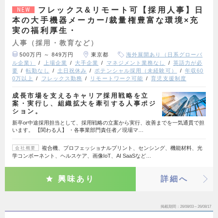
フレックス&リモート可【採用人事】日
NEW
本の大手機器メーカー/裁量権豊富な環境×充
実の福利厚生・
人事（採用・教育など）
500万円 ～ 849万円
東京都
海外展開あり（日系グローバ
ル企業）
上場企業
大手企業
マネジメント業務なし
英語力が必
要
転勤なし
土日祝休み
ポテンシャル採用（未経験可）
年収60
0万以上
フレックス勤務
リモートワーク可能
育児支援制度
成長市場を支えるキャリア採用戦略を立
案・実行し、組織拡大を牽引する人事ポジ
ション。
新卒or中途採用担当として、採用戦略の立案から実行、改善までを一気通貫で担
います。 【関わる人】 ・各事業部門責任者／現場マ…
複合機、プロフェッショナルプリント、センシング、機能材料、光
会社概要
学コンポーネント、ヘルスケア、画像IoT、AI SaaSなど…
興味あり
詳細へ
掲載期間
26/08/03～26/08/17