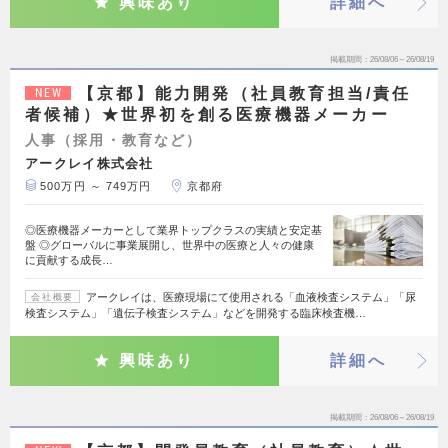
興味あり
詳細へ
掲載期間
26/08/06～26/08/19
【京都】能力開発（社員教育担当/責任
NEW
者候補）★世界初を創る医療機器メーカー
人事（採用・教育など）
アークレイ株式会社
500万円 ～ 749万円
京都府
◎医療機器メーカーとして業界トップクラスの実績と安定基
盤 ◎グローバルに事業展開し、世界中の医療と人々の健康
に貢献する成長…
アークレイは、医療現場にて使用される「血液検査システム」「尿
会社概要
検査システム」「遺伝子検査システム」などを開発する臨床検査機…
興味あり
詳細へ
掲載期間
26/08/06～26/08/19