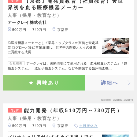
【京都】開発員教育（社員教育）★世
NEW
界初を創る医療機器メーカー
人事（採用・教育など）
アークレイ株式会社
500万円 ～ 749万円
京都府
◎医療機器メーカーとして業界トップクラスの実績と安定基
盤 ◎グローバルに事業展開し、世界中の医療と人々の健康
に貢献する成長…
アークレイは、医療現場にて使用される「血液検査システム」「尿
会社概要
検査システム」「遺伝子検査システム」などを開発する臨床検査機…
興味あり
詳細へ
掲載期間
26/08/06～26/08/19
能力開発（年収510万円～730万円）
NEW
人事（採用・教育など）
500万円 ～ 749万円
京都府
土日祝休み
パソナキャリアがおすすめする求人です。