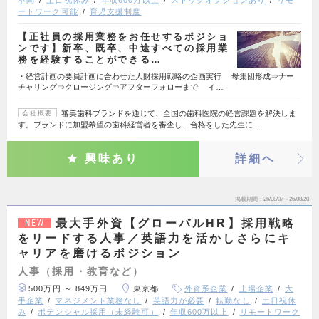
不問
土日祝休み
年収600万以上
ストックオプションあり
リモ
ートワーク可能
育児支援制度
【正社員の採用業務をお任せするポジショ
ンです】新卒、既卒、中途すべての採用業
務を経験することができる…
・経営計画の要員計画に合わせた人財採用戦略の企画実行 母集団形成⇒ナー
チャリング⇒クロージング⇒アフターフォローまで イ…
審美歯科ブランドを通じて、全国の歯科医院の経営課題を解決しま
会社概要
す。ブランドに加盟希望の歯科経営者を審査し、合格をした先生に…
興味あり
詳細へ
掲載期間
26/08/07～26/08/20
最大手外資【グローバルHR】採用戦略
NEW
をリードする人事／英語力を活かしさらにキ
ャリアを磨けるポジション
人事（採用・教育など）
500万円 ～ 849万円
東京都
外資系企業
上場企業
大
手企業
マネジメント業務なし
英語力が必要
転勤なし
土日祝休
み
ポテンシャル採用（未経験可）
年収600万以上
リモートワーク