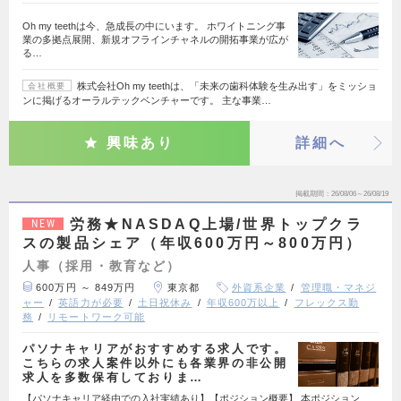
Oh my teethは今、急成長の中にいます。 ホワイトニング事
業の多拠点展開、新規オフラインチャネルの開拓事業が広が
る…
株式会社Oh my teethは、「未来の歯科体験を生み出す」をミッショ
会社概要
ンに掲げるオーラルテックベンチャーです。 主な事業…
興味あり
詳細へ
掲載期間
26/08/06～26/08/19
労務★NASDAQ上場/世界トップクラ
NEW
スの製品シェア（年収600万円～800万円）
人事（採用・教育など）
600万円 ～ 849万円
東京都
外資系企業
管理職・マネジ
ャー
英語力が必要
土日祝休み
年収600万以上
フレックス勤
務
リモートワーク可能
パソナキャリアがおすすめする求人です。
こちらの求人案件以外にも各業界の非公開
求人を多数保有しておりま…
【パソナキャリア経由での入社実績あり】【ポジション概要】 本ポジション