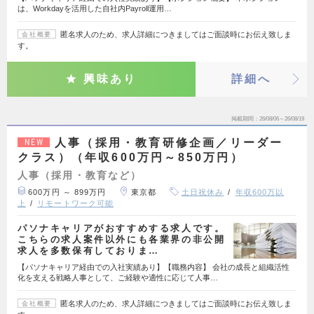
は、Workdayを活用した自社内Payroll運用…
匿名求人のため、求人詳細につきましてはご面談時にお伝え致しま
会社概要
す。
興味あり
詳細へ
掲載期間
26/08/06～26/08/19
人事（採用・教育研修企画／リーダー
NEW
クラス）（年収600万円～850万円）
人事（採用・教育など）
600万円 ～ 899万円
東京都
土日祝休み
年収600万以
上
リモートワーク可能
パソナキャリアがおすすめする求人です。
こちらの求人案件以外にも各業界の非公開
求人を多数保有しておりま…
【パソナキャリア経由での入社実績あり】【職務内容】 会社の成長と組織活性
化を支える戦略人事として、ご経験や適性に応じて人事…
匿名求人のため、求人詳細につきましてはご面談時にお伝え致しま
会社概要