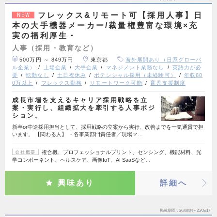
フレックス&リモート可【採用人事】日
NEW
本の大手機器メーカー/裁量権豊富な環境×充
実の福利厚生・
人事（採用・教育など）
500万円 ～ 849万円
東京都
海外展開あり（日系グローバ
ル企業）
上場企業
大手企業
マネジメント業務なし
英語力が必
要
転勤なし
土日祝休み
ポテンシャル採用（未経験可）
年収60
0万以上
フレックス勤務
リモートワーク可能
育児支援制度
成長市場を支えるキャリア採用戦略を立
案・実行し、組織拡大を牽引する人事ポジ
ション。
新卒or中途採用担当として、採用戦略の立案から実行、改善までを一気通貫で担
います。 【関わる人】 ・各事業部門責任者／現場マ…
複合機、プロフェッショナルプリント、センシング、機能材料、光
会社概要
学コンポーネント、ヘルスケア、画像IoT、AI SaaSなど…
興味あり
詳細へ
掲載期間
26/08/04～26/08/17