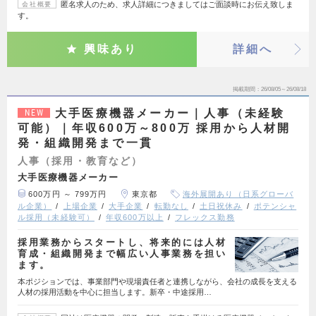
匿名求人のため、求人詳細につきましてはご面談時にお伝え致しま
会社概要
す。
興味あり
詳細へ
掲載期間
26/08/05～26/08/18
大手医療機器メーカー｜人事（未経験
NEW
可能）｜年収600万～800万 採用から人材開
発・組織開発まで一貫
人事（採用・教育など）
大手医療機器メーカー
600万円 ～ 799万円
東京都
海外展開あり（日系グローバ
ル企業）
上場企業
大手企業
転勤なし
土日祝休み
ポテンシャ
ル採用（未経験可）
年収600万以上
フレックス勤務
採用業務からスタートし、将来的には人材
育成・組織開発まで幅広い人事業務を担い
ます。
本ポジションでは、事業部門や現場責任者と連携しながら、会社の成長を支える
人材の採用活動を中心に担当します。新卒・中途採用…