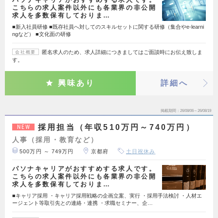
こちらの求人案件以外にも各業界の非公開
求人を多数保有しておりま…
■新入社員研修 ■既存社員へ対してのスキルセットに関する研修（集合やe-learni
ngなど） ■文化面の研修
匿名求人のため、求人詳細につきましてはご面談時にお伝え致しま
会社概要
す。
興味あり
詳細へ
掲載期間
26/08/06～26/08/19
採用担当（年収510万円～740万円）
NEW
人事（採用・教育など）
500万円 ～ 749万円
京都府
土日祝休み
パソナキャリアがおすすめする求人です。
こちらの求人案件以外にも各業界の非公開
求人を多数保有しておりま…
■キャリア採用 ・キャリア採用戦略の企画立案、実行 ・採用手法検討 ・人材エ
ージェント等取引先との連絡・連携 ・求職セミナー、企…