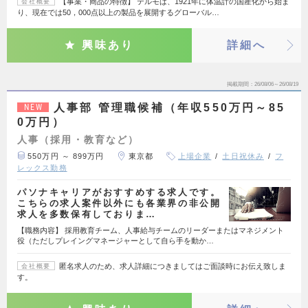
【事業・商品の特徴】 テルモは、1921年に体温計の国産化から始ま
会社概要
り、現在では50，000点以上の製品を展開するグローバル…
興味あり
詳細へ
掲載期間
26/08/06～26/08/19
人事部 管理職候補（年収550万円～85
NEW
0万円）
人事（採用・教育など）
550万円 ～ 899万円
東京都
上場企業
土日祝休み
フ
レックス勤務
パソナキャリアがおすすめする求人です。
こちらの求人案件以外にも各業界の非公開
求人を多数保有しておりま…
【職務内容】 採用教育チーム、人事給与チームのリーダーまたはマネジメント
役（ただしプレイングマネージャーとして自ら手を動か…
匿名求人のため、求人詳細につきましてはご面談時にお伝え致しま
会社概要
す。