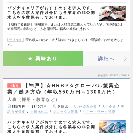
パソナキャリアがおすすめする求人です。
こちらの求人案件以外にも各業界の非公開
求人を多数保有しておりま…
【期待する役割】 採用業務、または人材育成に携わっていただき、将来的には
組織課題の解決など、人材開発課の幅広い業務に携わっ…
匿名求人のため、求人詳細につきましてはご面談時にお伝え致しま
会社概要
す。
興味あり
詳細へ
掲載期間
26/08/06～26/08/19
【神戸】☆HRBP☆グローバル製薬企
NEW
業／働き方◎（年収550万円～1300万円）
人事（採用・教育など）
550万円 ～ 1349万円
兵庫県
外資系企業
大手企業
英
語力が必要
土日祝休み
フレックス勤務
リモートワーク可能
パソナキャリアがおすすめする求人です。
こちらの求人案件以外にも各業界の非公開
求人を多数保有しておりま…