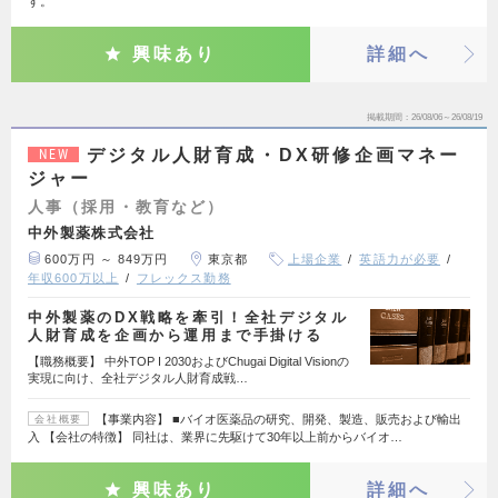
す。
興味あり
詳細へ
掲載期間
26/08/06～26/08/19
デジタル人財育成・DX研修企画マネー
NEW
ジャー
人事（採用・教育など）
中外製薬株式会社
600万円 ～ 849万円
東京都
上場企業
英語力が必要
年収600万以上
フレックス勤務
中外製薬のDX戦略を牽引！全社デジタル
人財育成を企画から運用まで手掛ける
【職務概要】 中外TOP I 2030およびChugai Digital Visionの
実現に向け、全社デジタル人財育成戦…
【事業内容】 ■バイオ医薬品の研究、開発、製造、販売および輸出
会社概要
入 【会社の特徴】 同社は、業界に先駆けて30年以上前からバイオ…
興味あり
詳細へ