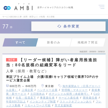
若手ハイキャリアのスカウト転職
サービス責任者の人事（採用・教育など）の転職・求人情報
77
条件変更
件
すべて
新着のみ
掲載終了間近
掲載期間
26/08/06～26/08/19
【リーダー候補】障がい者雇用推進担
NEW
当：80名規模の組織変革をリード
人事（採用・教育など）
東証プライム上場 介護/医療/キャリア領域で業界TOPのサ
ービス運営企業
600万円 ～ 849万円
東京都
海外展開あり（日系グローバ
ル企業）
上場企業
ベンチャー企業
管理職・マネジャー
新規事
業・新サービス
土日祝休み
ポテンシャル採用（未経験可）
CxO
候補
社長・役員直下
事業責任者
サービス責任者
開発責任者
年収600万以上
インセンティブ制度
ストックオプションあり
フレ
ックス勤務
リモートワーク可能
育児支援制度