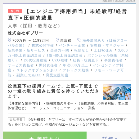
掲載期間
26/08/05～26/08/18
【エンジニア採用担当】未経験可/経営
NEW
直下×圧倒的裁量
人事（採用・教育など）
株式会社ギブリー
700万円 ～ 1199万円
東京都
海外展開あり（日系グロー
バル企業）
株式公開準備
ベンチャー企業
管理職・マネジャー
新規事業・新サービス
英語力不問
転勤なし
土日祝休み
3,000
万円以上資金調達済
1億円以上資金調達済
ポテンシャル採用（未経
験可）
20代役員在籍
CxO候補
社長・役員直下
事業責任者
サービス責任者
開発責任者
年収600万以上
インセンティブ制
度
ストックオプションあり
フレックス勤務
リモートワーク可
能
副業してもOK
育児支援制度
役員直下の採用チームで、上流~下流まで
の一連の取り組みに責任を持っていただき
ます。
【具体的な業務内容】 ・採用業務のサポート（面接調整、応募者対応、求人媒
体管理など） ・エージェントコミュニケーション ・業務…
【会社概要】 ギブリーは「すべての人が物心豊かな社会を実現す
会社概要
る」をビジョンに掲げ、生成AIやAIエージェントなどを支援する…