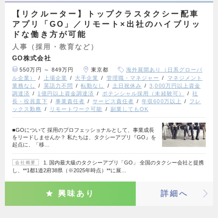
【リクルーター】トップクラスタクシー配車
アプリ「GO」／リモート×出社のハイブリッ
ドな働き方が可能
人事（採用・教育など）
GO株式会社
550万円 ～ 849万円
東京都
海外展開あり（日系グローバ
ル企業）
上場企業
大手企業
管理職・マネジャー
マネジメント
業務なし
英語力不問
転勤なし
土日祝休み
3,000万円以上資金
調達済
1億円以上資金調達済
ポテンシャル採用（未経験可）
社
長・役員直下
事業責任者
サービス責任者
年収600万以上
フレ
ックス勤務
リモートワーク可能
副業してもOK
■GOについて 採用のプロフェッショナルとして、事業成長
をリードしませんか？ 私たちは、タクシーアプリ『GO』を
起点に、「移…
1. 国内最大級のタクシーアプリ「GO」 全国のタクシー会社と提携
会社概要
し、**1都1道2府38県（※2025年時点）**に展…
興味あり
詳細へ