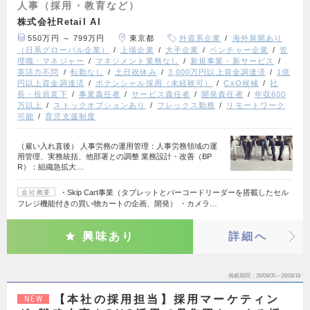
人事（採用・教育など）
株式会社Retail AI
550万円 ～ 799万円
東京都
外資系企業
海外展開あり
（日系グローバル企業）
上場企業
大手企業
ベンチャー企業
管
理職・マネジャー
マネジメント業務なし
新規事業・新サービス
英語力不問
転勤なし
土日祝休み
3,000万円以上資金調達済
1億
円以上資金調達済
ポテンシャル採用（未経験可）
CxO候補
社
長・役員直下
事業責任者
サービス責任者
開発責任者
年収600
万以上
ストックオプションあり
フレックス勤務
リモートワーク
可能
育児支援制度
（雇い入れ直後） 人事労務の運用管理：人事労務領域の運
用管理、実務統括、他部署との調整 業務設計・改善（BP
R）：組織急拡大…
・Skip Cart事業（タブレットとバーコードリーダーを搭載したセル
会社概要
フレジ機能付きの買い物カートの企画、開発） ・カメラ…
興味あり
詳細へ
掲載期間
26/08/05～26/08/18
【本社の採用担当】採用マーケティン
NEW