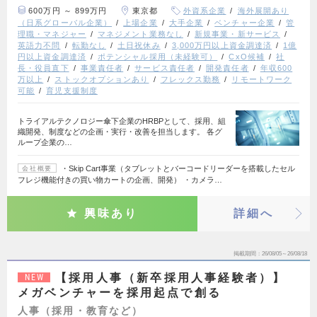
600万円 ～ 899万円
東京都
外資系企業
海外展開あり
（日系グローバル企業）
上場企業
大手企業
ベンチャー企業
管
理職・マネジャー
マネジメント業務なし
新規事業・新サービス
英語力不問
転勤なし
土日祝休み
3,000万円以上資金調達済
1億
円以上資金調達済
ポテンシャル採用（未経験可）
CxO候補
社
長・役員直下
事業責任者
サービス責任者
開発責任者
年収600
万以上
ストックオプションあり
フレックス勤務
リモートワーク
可能
育児支援制度
トライアルテクノロジー傘下企業のHRBPとして、採用、組
織開発、制度などの企画・実行・改善を担当します。 各グ
ループ企業の…
・Skip Cart事業（タブレットとバーコードリーダーを搭載したセル
会社概要
フレジ機能付きの買い物カートの企画、開発） ・カメラ…
興味あり
詳細へ
掲載期間
26/08/05～26/08/18
【採用人事（新卒採用人事経験者）】
NEW
メガベンチャーを採用起点で創る
人事（採用・教育など）