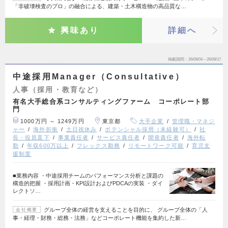
「非破壊検査のプロ」の融合による、建築・土木構造物の高品質な…
興味あり
詳細へ
掲載期間
26/08/04～26/08/17
中途採用Manager（Consultative）
人事（採用・教育など）
有名大手総合系コンサルティングファーム コーポレート部
門
1000万円 ～ 1249万円
東京都
大手企業
管理職・マネジ
ャー
海外折衝
土日祝休み
ポテンシャル採用（未経験可）
社
長・役員直下
事業責任者
サービス責任者
開発責任者
海外転
勤
年収600万以上
フレックス勤務
リモートワーク可能
育児支
援制度
■業務内容 ・中途採用チームのパフォーマンス分析と課題の
構造的把握 ・採用計画・KPI設計およびPDCAの実装 ・ダイ
レクトソ…
グループ全体の経営を支えることを目的に、 グループ全体の「人
会社概要
事・経理・財務・総務・法務」などコーポレート機能を集約した新…