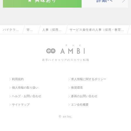
興味あり
詳細へ
ハイクラス
管理
人事（採用・
サービス責任者の人事（採用・教育な
求人TOP
部門
教育など）
ど）の転職・求人情報一覧
系
若手ハイキャリアのスカウト転職
利用規約
求人情報に関するポリシー
個人情報の取り扱い
推奨環境
ヘルプ・お問い合わせ
参画のお問い合わせ
サイトマップ
エン会社概要
©
en Inc.