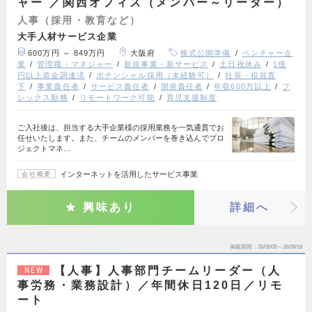
ャー ／関西オフィス（メンバー～リーダー）
人事（採用・教育など）
大手人材サービス企業
600万円 ～ 849万円
大阪府
株式公開準備
ベンチャー企
業
管理職・マネジャー
新規事業・新サービス
土日祝休み
1億
円以上資金調達済
ポテンシャル採用（未経験可）
社長・役員直
下
事業責任者
サービス責任者
開発責任者
年収600万以上
フ
レックス勤務
リモートワーク可能
育児支援制度
ご入社後は、担当する大手企業様の採用業務を一気通貫でお
任せいたします。また、チームのメンバーを巻き込んでプロ
ジェクトマネ…
インターネットを活用したサービス事業
会社概要
興味あり
詳細へ
掲載期間
26/08/05～26/08/18
【人事】人事部門チームリーダー（人
NEW
事労務・業務設計）／年間休日120日／リモ
ート