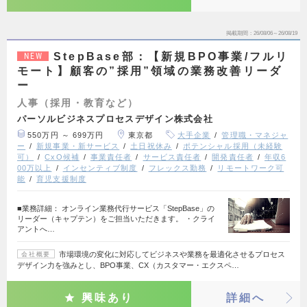
掲載期間
26/08/06～26/08/19
StepBase部：【新規BPO事業/フルリ
NEW
モート】顧客の”採用”領域の業務改善リーダ
ー
人事（採用・教育など）
パーソルビジネスプロセスデザイン株式会社
550万円 ～ 699万円
東京都
大手企業
管理職・マネジャ
ー
新規事業・新サービス
土日祝休み
ポテンシャル採用（未経験
可）
CxO候補
事業責任者
サービス責任者
開発責任者
年収6
00万以上
インセンティブ制度
フレックス勤務
リモートワーク可
能
育児支援制度
■業務詳細： オンライン業務代行サービス「StepBase」の
リーダー（キャプテン）をご担当いただきます。 ・クライ
アントへ…
市場環境の変化に対応してビジネスや業務を最適化させるプロセス
会社概要
デザイン力を強みとし、BPO事業、CX（カスタマー・エクスペ…
興味あり
詳細へ