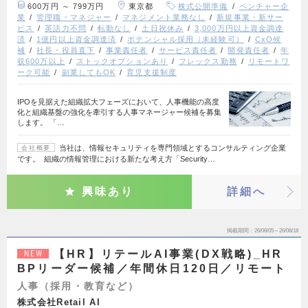
600万円 ～ 799万円
東京都
株式公開準備
ベンチャー企
業
管理職・マネジャー
マネジメント業務なし
新規事業・新サー
ビス
英語力不問
転勤なし
土日祝休み
3,000万円以上資金調達
済
1億円以上資金調達済
ポテンシャル採用（未経験可）
CxO候
補
社長・役員直下
事業責任者
サービス責任者
開発責任者
年
収600万以上
ストックオプションあり
フレックス勤務
リモートワ
ーク可能
副業してもOK
育児支援制度
IPOを見据えた組織拡大フェーズにおいて、人事機能の高度
化と組織基盤の強化を牽引する人事マネージャー候補を募集
します。 「…
当社は、情報セキュリティを専門領域とするコンサルティング企業
会社概要
です。 組織の情報管理における新たな考え方「Security…
興味あり
詳細へ
掲載期間
26/08/05～26/08/18
【HR】リテールAI事業(DX戦略)_HR
NEW
BPリーダー候補／年間休日120日／リモート
人事（採用・教育など）
株式会社Retail AI