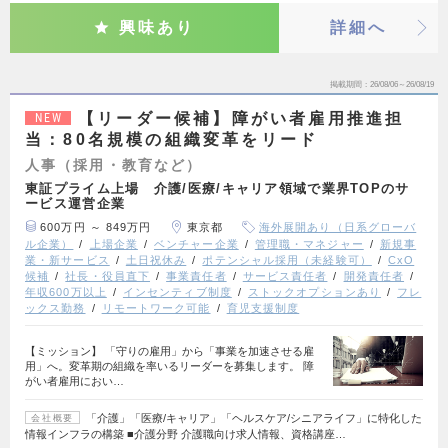
興味あり
詳細へ
掲載期間
26/08/06～26/08/19
【リーダー候補】障がい者雇用推進担
NEW
当：80名規模の組織変革をリード
人事（採用・教育など）
東証プライム上場 介護/医療/キャリア領域で業界TOPのサ
ービス運営企業
600万円 ～ 849万円
東京都
海外展開あり（日系グローバ
ル企業）
上場企業
ベンチャー企業
管理職・マネジャー
新規事
業・新サービス
土日祝休み
ポテンシャル採用（未経験可）
CxO
候補
社長・役員直下
事業責任者
サービス責任者
開発責任者
年収600万以上
インセンティブ制度
ストックオプションあり
フレ
ックス勤務
リモートワーク可能
育児支援制度
【ミッション】 「守りの雇用」から「事業を加速させる雇
用」へ。変革期の組織を率いるリーダーを募集します。 障
がい者雇用におい…
「介護」「医療/キャリア」「ヘルスケア/シニアライフ」に特化した
会社概要
情報インフラの構築 ■介護分野 介護職向け求人情報、資格講座…