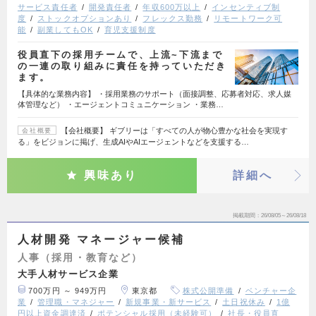
サービス責任者
開発責任者
年収600万以上
インセンティブ制
度
ストックオプションあり
フレックス勤務
リモートワーク可
能
副業してもOK
育児支援制度
役員直下の採用チームで、上流~下流まで
の一連の取り組みに責任を持っていただき
ます。
【具体的な業務内容】 ・採用業務のサポート（面接調整、応募者対応、求人媒
体管理など） ・エージェントコミュニケーション ・業務…
【会社概要】 ギブリーは「すべての人が物心豊かな社会を実現す
会社概要
る」をビジョンに掲げ、生成AIやAIエージェントなどを支援する…
興味あり
詳細へ
掲載期間
26/08/05～26/08/18
人材開発 マネージャー候補
人事（採用・教育など）
大手人材サービス企業
700万円 ～ 949万円
東京都
株式公開準備
ベンチャー企
業
管理職・マネジャー
新規事業・新サービス
土日祝休み
1億
円以上資金調達済
ポテンシャル採用（未経験可）
社長・役員直