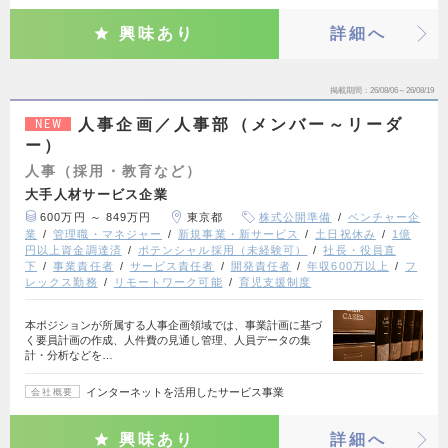
興味あり
詳細へ
掲載期間
26/08/06～26/08/19
人事企画／人事部（メンバー～リーダ
NEW
ー）
人事（採用・教育など）
大手人材サービス企業
600万円 ～ 849万円
東京都
株式公開準備
ベンチャー企
業
管理職・マネジャー
新規事業・新サービス
土日祝休み
1億
円以上資金調達済
ポテンシャル採用（未経験可）
社長・役員直
下
事業責任者
サービス責任者
開発責任者
年収600万以上
フ
レックス勤務
リモートワーク可能
育児支援制度
本ポジションが所属する人事企画領域では、事業計画に基づ
く要員計画の作成、人件費の見通し管理、人員データの集
計・分析などを…
インターネットを活用したサービス事業
会社概要
興味あり
詳細へ