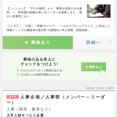
【ミッション】 「守りの雇用」から「事業を加速させる雇
用」へ。変革期の組織を率いるリーダーを募集します。 障
がい者雇用におい…
「介護」「医療/キャリア」「ヘルスケア/シニアライフ」に特化した
会社概要
情報インフラの構築 ■介護分野 介護職向け求人情報、資格講座…
興味あり
詳細へ
興味のある求人に
チェックをつけよう!
興味あり
スカウトのマッチング精度があがる!
その求人への合格可能性がわかる!
掲載期間
26/08/06～26/08/19
人事企画／人事部（メンバー～リーダ
NEW
ー）
人事（採用・教育など）
大手人材サービス企業