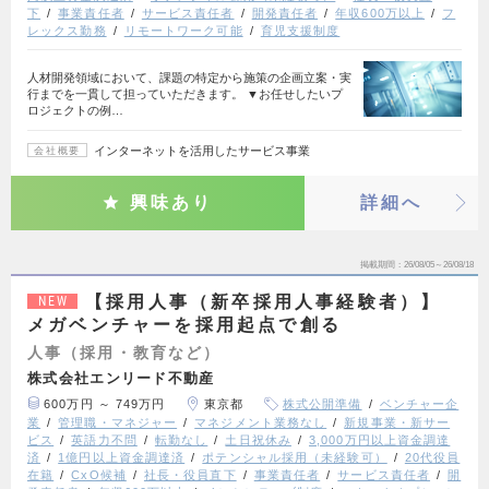
下
事業責任者
サービス責任者
開発責任者
年収600万以上
フ
レックス勤務
リモートワーク可能
育児支援制度
人材開発領域において、課題の特定から施策の企画立案・実
行までを一貫して担っていただきます。 ▼お任せしたいプ
ロジェクトの例…
インターネットを活用したサービス事業
会社概要
興味あり
詳細へ
掲載期間
26/08/05～26/08/18
【採用人事（新卒採用人事経験者）】
NEW
メガベンチャーを採用起点で創る
人事（採用・教育など）
株式会社エンリード不動産
600万円 ～ 749万円
東京都
株式公開準備
ベンチャー企
業
管理職・マネジャー
マネジメント業務なし
新規事業・新サー
ビス
英語力不問
転勤なし
土日祝休み
3,000万円以上資金調達
済
1億円以上資金調達済
ポテンシャル採用（未経験可）
20代役員
在籍
CxO候補
社長・役員直下
事業責任者
サービス責任者
開