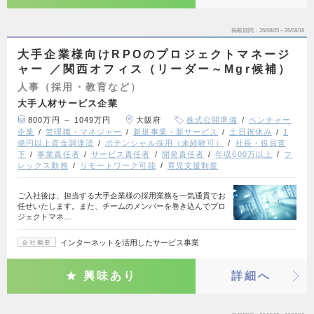
掲載期間
26/08/05～26/08/18
大手企業様向けRPOのプロジェクトマネージ
ャー ／関西オフィス（リーダー～Mgr候補）
人事（採用・教育など）
大手人材サービス企業
800万円 ～ 1049万円
大阪府
株式公開準備
ベンチャー
企業
管理職・マネジャー
新規事業・新サービス
土日祝休み
1
億円以上資金調達済
ポテンシャル採用（未経験可）
社長・役員直
下
事業責任者
サービス責任者
開発責任者
年収600万以上
フ
レックス勤務
リモートワーク可能
育児支援制度
ご入社後は、担当する大手企業様の採用業務を一気通貫でお
任せいたします。また、チームのメンバーを巻き込んでプロ
ジェクトマネ…
インターネットを活用したサービス事業
会社概要
興味あり
詳細へ