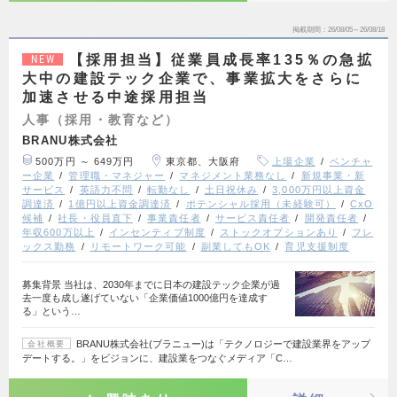
掲載期間
26/08/05～26/08/18
【採用担当】従業員成長率135％の急拡
NEW
大中の建設テック企業で、事業拡大をさらに
加速させる中途採用担当
人事（採用・教育など）
BRANU株式会社
500万円 ～ 649万円
東京都、大阪府
上場企業
ベンチャ
ー企業
管理職・マネジャー
マネジメント業務なし
新規事業・新
サービス
英語力不問
転勤なし
土日祝休み
3,000万円以上資金
調達済
1億円以上資金調達済
ポテンシャル採用（未経験可）
CxO
候補
社長・役員直下
事業責任者
サービス責任者
開発責任者
年収600万以上
インセンティブ制度
ストックオプションあり
フレ
ックス勤務
リモートワーク可能
副業してもOK
育児支援制度
募集背景 当社は、2030年までに日本の建設テック企業が過
去一度も成し遂げていない「企業価値1000億円を達成す
る」という…
BRANU株式会社(ブラニュー)は「テクノロジーで建設業界をアップ
会社概要
デートする。」をビジョンに、建設業をつなぐメディア「C…