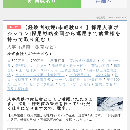
興味あり
詳細へ
掲載期間
26/08/05～26/08/18
【経験者歓迎/未経験OK 】採用人事ポ
NEW
ジション|採用戦略企画から運用まで裁量権を
持って取り組む！
人事（採用・教育など）
株式会社ミギナナメウエ
500万円 ～ 799万円
東京都
株式公開準備
ベンチャー企
業
管理職・マネジャー
新規事業・新サービス
英語力不問
転勤
なし
土日祝休み
3,000万円以上資金調達済
1億円以上資金調達
済
ポテンシャル採用（未経験可）
20代役員在籍
CxO候補
社
長・役員直下
事業責任者
サービス責任者
開発責任者
年収600
万以上
インセンティブ制度
リモートワーク可能
副業してもOK
育児支援制度
人事業務の責任者としてご活躍いただきま
す。 採用目標数値の管理を行っていただ
く仕事になりますので、数字…
【人事業務】 採用業務から社内イベントの企画・運営を行います。 ・採用媒体
の選定、母集団形成 ・募集記事の作成・投稿 ・スカウト…