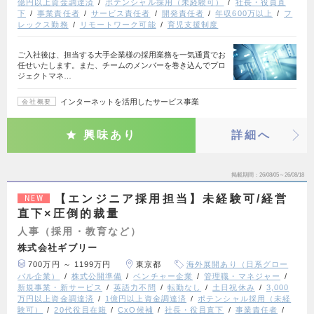
億円以上資金調達済
ポテンシャル採用（未経験可）
社長・役員直
下
事業責任者
サービス責任者
開発責任者
年収600万以上
フ
レックス勤務
リモートワーク可能
育児支援制度
ご入社後は、担当する大手企業様の採用業務を一気通貫でお
任せいたします。また、チームのメンバーを巻き込んでプロ
ジェクトマネ…
インターネットを活用したサービス事業
会社概要
興味あり
詳細へ
掲載期間
26/08/05～26/08/18
【エンジニア採用担当】未経験可/経営
NEW
直下×圧倒的裁量
人事（採用・教育など）
株式会社ギブリー
700万円 ～ 1199万円
東京都
海外展開あり（日系グロー
バル企業）
株式公開準備
ベンチャー企業
管理職・マネジャー
新規事業・新サービス
英語力不問
転勤なし
土日祝休み
3,000
万円以上資金調達済
1億円以上資金調達済
ポテンシャル採用（未経
験可）
20代役員在籍
CxO候補
社長・役員直下
事業責任者