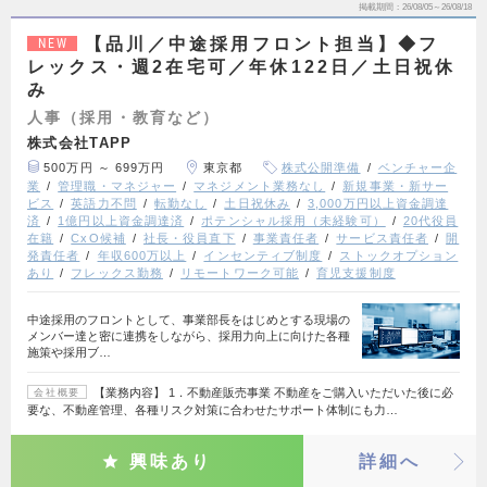
掲載期間
26/08/05～26/08/18
【品川／中途採用フロント担当】◆フ
NEW
レックス・週2在宅可／年休122日／土日祝休
み
人事（採用・教育など）
株式会社TAPP
500万円 ～ 699万円
東京都
株式公開準備
ベンチャー企
業
管理職・マネジャー
マネジメント業務なし
新規事業・新サー
ビス
英語力不問
転勤なし
土日祝休み
3,000万円以上資金調達
済
1億円以上資金調達済
ポテンシャル採用（未経験可）
20代役員
在籍
CxO候補
社長・役員直下
事業責任者
サービス責任者
開
発責任者
年収600万以上
インセンティブ制度
ストックオプション
あり
フレックス勤務
リモートワーク可能
育児支援制度
中途採用のフロントとして、事業部長をはじめとする現場の
メンバー達と密に連携をしながら、採用力向上に向けた各種
施策や採用ブ…
【業務内容】 1．不動産販売事業 不動産をご購入いただいた後に必
会社概要
要な、不動産管理、各種リスク対策に合わせたサポート体制にも力…
興味あり
詳細へ