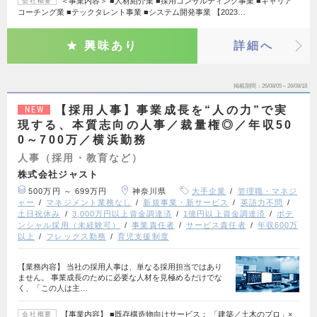
＜事業内容＞ ■人材紹介業 ■採用コンサルティング事業 ■キャリア
会社概要
コーチング業 ■テックタレント事業 ■システム開発事業 【2023…
興味あり
詳細へ
掲載期間
26/08/05～26/08/18
【採用人事】事業成長を“人の力”で実
NEW
現する、本質志向の人事／裁量権◎／年収50
0～700万／横浜勤務
人事（採用・教育など）
株式会社ジャスト
500万円 ～ 699万円
神奈川県
大手企業
管理職・マネジ
ャー
マネジメント業務なし
新規事業・新サービス
英語力不問
土日祝休み
3,000万円以上資金調達済
1億円以上資金調達済
ポテ
ンシャル採用（未経験可）
事業責任者
サービス責任者
年収600万
以上
フレックス勤務
育児支援制度
【業務内容】 当社の採用人事は、単なる採用担当ではあり
ません。 事業成長のために必要な人材を見極めるだけでな
く、「この人は主…
【事業内容】 ■既存構造物向けサービス： 「建築／土木のプロ」×
会社概要