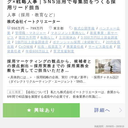
グ×戦略人事｜SNS活用で母集団をつくる採
用リード担当
人事（採用・教育など）
株式会社イートクリエーター
550万円 ～ 799万円
東京都
株式公開準備
ベンチャー企
業
管理職・マネジャー
マネジメント業務なし
新規事業・新サー
ビス
英語力不問
転勤なし
土日祝休み
3,000万円以上資金調達
済
1億円以上資金調達済
ポテンシャル採用（未経験可）
20代役員
在籍
CxO候補
社長・役員直下
事業責任者
サービス責任者
開
発責任者
年収600万以上
育児支援制度
採用マーケティングの観点から、候補者と
の接点創出～採用実務までの 採用業務全
般を一貫してご担当いただき…
＜具体的には…＞ ・採用戦略の企画、実行（中途／新卒） ・採用チャネル設計
（ダイレクトリクルーティング・エージェント・SNS…
【会社について】 私たち株式会社イートクリエーターは、創業から
会社概要
6年間で40店舗を展開する成長中の企業です。 飲食業界の常識に…
興味あり
詳細へ
掲載期間
26/08/05～26/08/18