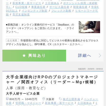
ー
新規事業・新サービス
土日祝休み
ポテンシャル採用（未経験
可）
CxO候補
事業責任者
サービス責任者
開発責任者
年収6
00万以上
インセンティブ制度
フレックス勤務
リモートワーク可
能
育児支援制度
■業務詳細： オンライン業務代行サービス「StepBase」の
リーダー（キャプテン）をご担当いただきます。 ・クライ
アントへ…
市場環境の変化に対応してビジネスや業務を最適化させるプロセス
会社概要
デザイン力を強みとし、BPO事業、CX（カスタマー・エクスペ…
興味あり
詳細へ
掲載期間
26/08/05～26/08/18
大手企業様向けRPOのプロジェクトマネージ
ャー ／関西オフィス（リーダー～Mgr候補）
人事（採用・教育など）
大手人材サービス企業
800万円 ～ 1049万円
大阪府
株式公開準備
ベンチャー
企業
管理職・マネジャー
新規事業・新サービス
土日祝休み
1