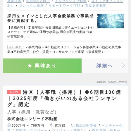
発責任者
年収600万以上
インセンティブ制度
ストックオプション
あり
フレックス勤務
リモートワーク可能
育児支援制度
採用をメインとした人事全般業務で事業成
長に貢献する。
【業務内容】 (1)新卒採用 母集団形成に伴うエージェントや
スカウト、ナビ媒体の運用や改善 説明会や面接の実施 代表
や営業部長、…
＜事業内容＞ ■不動産のリノベーション再販事業 ■不動産の買取事
会社概要
業 ■不動産売買・仲介・賃貸・コンサルティング事業 ＜事業概要＞…
興味あり
詳細へ
掲載期間
26/08/05～26/08/18
港区【人事職（採用）】◆6期目100億
NEW
｜2025年度「働きがいのある会社ランキン
グ」認定
人事（採用・教育など）
株式会社エンリード不動産
600万円 ～ 799万円
東京都
株式公開準備
ベンチャー企
業
管理職・マネジャー
マネジメント業務なし
新規事業・新サー