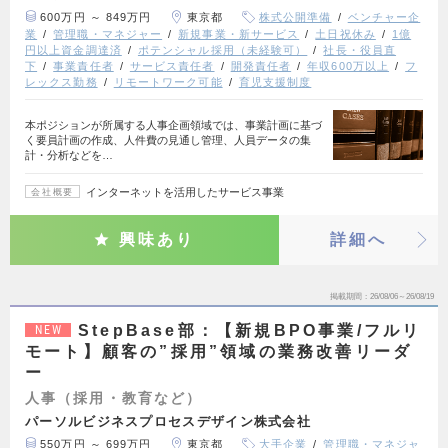
600万円 ～ 849万円
東京都
株式公開準備
ベンチャー企
業
管理職・マネジャー
新規事業・新サービス
土日祝休み
1億
円以上資金調達済
ポテンシャル採用（未経験可）
社長・役員直
下
事業責任者
サービス責任者
開発責任者
年収600万以上
フ
レックス勤務
リモートワーク可能
育児支援制度
本ポジションが所属する人事企画領域では、事業計画に基づ
く要員計画の作成、人件費の見通し管理、人員データの集
計・分析などを…
インターネットを活用したサービス事業
会社概要
興味あり
詳細へ
掲載期間
26/08/06～26/08/19
StepBase部：【新規BPO事業/フルリ
NEW
モート】顧客の”採用”領域の業務改善リーダ
ー
人事（採用・教育など）
パーソルビジネスプロセスデザイン株式会社
550万円 ～ 699万円
東京都
大手企業
管理職・マネジャ