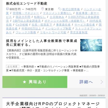
株式会社エンリード不動産
600万円 ～ 749万円
東京都
株式公開準備
ベンチャー企
業
管理職・マネジャー
マネジメント業務なし
新規事業・新サー
ビス
英語力不問
転勤なし
土日祝休み
3,000万円以上資金調達
済
1億円以上資金調達済
ポテンシャル採用（未経験可）
20代役員
在籍
CxO候補
社長・役員直下
事業責任者
サービス責任者
開
発責任者
年収600万以上
インセンティブ制度
ストックオプション
あり
フレックス勤務
リモートワーク可能
育児支援制度
採用をメインとした人事全般業務で事業成
長に貢献する。
【業務内容】 (1)新卒採用 母集団形成に伴うエージェントや
スカウト、ナビ媒体の運用や改善 説明会や面接の実施 代表
や営業部長、…
＜事業内容＞ ■不動産のリノベーション再販事業 ■不動産の買取事
会社概要
業 ■不動産売買・仲介・賃貸・コンサルティング事業 ＜事業概要＞…
興味あり
詳細へ
掲載期間
26/08/05～26/08/18
大手企業様向けRPOのプロジェクトマネージ