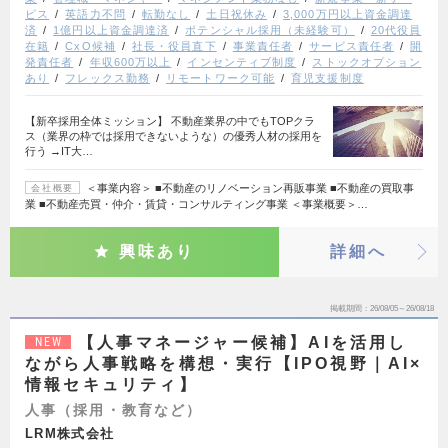
ビス
英語力不問
転勤なし
土日祝休み
3,000万円以上資金調達
済
1億円以上資金調達済
ポテンシャル採用（未経験可）
20代役員
在籍
CxO候補
社長・役員直下
事業責任者
サービス責任者
開
発責任者
年収600万以上
インセンティブ制度
ストックオプション
あり
フレックス勤務
リモートワーク可能
育児支援制度
【新卒採用全体ミッション】 不動産業界の中でもTOPクラ
ス（業界の枠では採用できないような）の優秀人材の採用を
行う →IT大…
＜事業内容＞ ■不動産のリノベーション再販事業 ■不動産の買取事
会社概要
業 ■不動産売買・仲介・賃貸・コンサルティング事業 ＜事業概要＞…
興味あり
詳細へ
掲載期間
26/08/05～26/08/18
【人事マネージャー候補】AIを活用し
NEW
ながら人事戦略を構想・実行【IPO視野｜AI×
情報セキュリティ】
人事（採用・教育など）
LRM株式会社