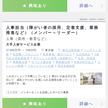
興味あり
詳細へ
掲載期間
26/08/04～26/08/17
人事担当（障がい者の採用、定着支援、業務
推進など）（メンバー～リーダー）
人事（採用・教育など）
大手人材サービス企業
500万円 ～ 749万円
東京都
株式公開準備
ベンチャー企
業
管理職・マネジャー
新規事業・新サービス
土日祝休み
1億
円以上資金調達済
ポテンシャル採用（未経験可）
社長・役員直
下
事業責任者
サービス責任者
開発責任者
年収600万以上
フ
レックス勤務
リモートワーク可能
育児支援制度
このポジションで大事にしていること 障がいのある方が当
社にて、成長とやりがいを感じられる環境を創っていくこと
が目標です。 組…
インターネットを活用したサービス事業
会社概要
興味あり
詳細へ