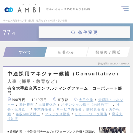
若手ハイキャリアのスカウト転職
サービス責任者の人事（採用・教育など）の転職・求人情報
77
条件変更
件
すべて
新着のみ
掲載終了間近
掲載期間
26/08/04～26/08/17
中途採用マネジャー候補（Consultative）
人事（採用・教育など）
有名大手総合系コンサルティングファーム コーポレート部
門
900万円 ～ 1249万円
東京都
大手企業
管理職・マネジ
ャー
海外折衝
土日祝休み
ポテンシャル採用（未経験可）
社
長・役員直下
事業責任者
サービス責任者
開発責任者
海外転
勤
年収600万以上
フレックス勤務
リモートワーク可能
育児支
援制度
■業務内容 ・中途採用チームのパフォーマンス分析と課題の