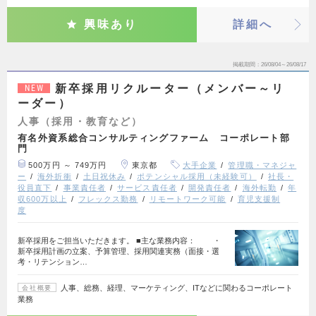
興味あり
詳細へ
掲載期間
26/08/04～26/08/17
新卒採用リクルーター（メンバー～リ
NEW
ーダー）
人事（採用・教育など）
有名外資系総合コンサルティングファーム コーポレート部
門
500万円 ～ 749万円
東京都
大手企業
管理職・マネジャ
ー
海外折衝
土日祝休み
ポテンシャル採用（未経験可）
社長・
役員直下
事業責任者
サービス責任者
開発責任者
海外転勤
年
収600万以上
フレックス勤務
リモートワーク可能
育児支援制
度
新卒採用をご担当いただきます。 ■主な業務内容： ・
新卒採用計画の立案、予算管理、採用関連実務（面接・選
考・リテンション…
人事、総務、経理、マーケティング、ITなどに関わるコーポレート
会社概要
業務