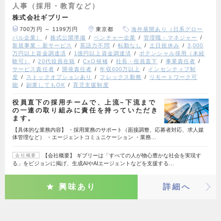
人事（採用・教育など）
株式会社ギブリー
700万円 ～ 1199万円
東京都
海外展開あり（日系グロー
バル企業）
株式公開準備
ベンチャー企業
管理職・マネジャー
新規事業・新サービス
英語力不問
転勤なし
土日祝休み
3,000
万円以上資金調達済
1億円以上資金調達済
ポテンシャル採用（未経
験可）
20代役員在籍
CxO候補
社長・役員直下
事業責任者
サービス責任者
開発責任者
年収600万以上
インセンティブ制
度
ストックオプションあり
フレックス勤務
リモートワーク可
能
副業してもOK
育児支援制度
役員直下の採用チームで、上流~下流まで
の一連の取り組みに責任を持っていただき
ます。
【具体的な業務内容】 ・採用業務のサポート（面接調整、応募者対応、求人媒
体管理など） ・エージェントコミュニケーション ・業務…
【会社概要】 ギブリーは「すべての人が物心豊かな社会を実現す
会社概要
る」をビジョンに掲げ、生成AIやAIエージェントなどを支援する…
興味あり
詳細へ