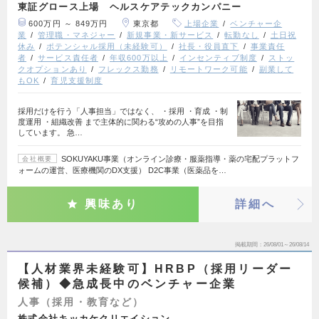
東証グロース上場 ヘルスケアテックカンパニー
600万円 ～ 849万円
東京都
上場企業
ベンチャー企
業
管理職・マネジャー
新規事業・新サービス
転勤なし
土日祝
休み
ポテンシャル採用（未経験可）
社長・役員直下
事業責任
者
サービス責任者
年収600万以上
インセンティブ制度
ストッ
クオプションあり
フレックス勤務
リモートワーク可能
副業して
もOK
育児支援制度
採用だけを行う「人事担当」ではなく、 ・採用 ・育成 ・制
度運用 ・組織改善 まで主体的に関わる“攻めの人事”を目指
しています。 急…
SOKUYAKU事業（オンライン診療・服薬指導・薬の宅配プラットフ
会社概要
ォームの運営、医療機関のDX支援） D2C事業（医薬品を…
興味あり
詳細へ
掲載期間
26/08/01～26/08/14
【人材業界未経験可】HRBP（採用リーダー
候補）◆急成長中のベンチャー企業
人事（採用・教育など）
株式会社キッカケクリエイション