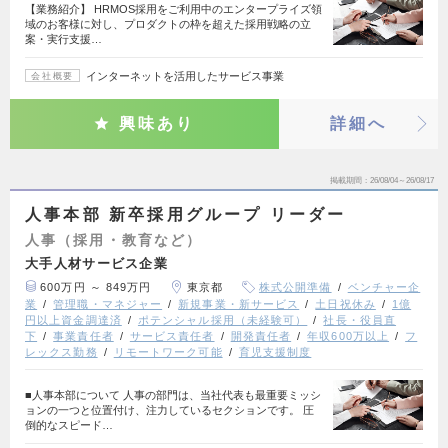
【業務紹介】 HRMOS採用をご利用中のエンタープライズ領
域のお客様に対し、プロダクトの枠を超えた採用戦略の立
案・実行支援…
インターネットを活用したサービス事業
会社概要
興味あり
詳細へ
掲載期間
26/08/04～26/08/17
人事本部 新卒採用グループ リーダー
人事（採用・教育など）
大手人材サービス企業
600万円 ～ 849万円
東京都
株式公開準備
ベンチャー企
業
管理職・マネジャー
新規事業・新サービス
土日祝休み
1億
円以上資金調達済
ポテンシャル採用（未経験可）
社長・役員直
下
事業責任者
サービス責任者
開発責任者
年収600万以上
フ
レックス勤務
リモートワーク可能
育児支援制度
■人事本部について 人事の部門は、当社代表も最重要ミッシ
ョンの一つと位置付け、注力しているセクションです。 圧
倒的なスピード…