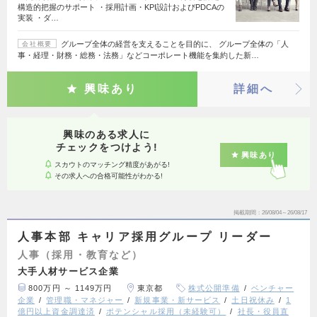
構造的把握のサポート ・採用計画・KPI設計およびPDCAの
実装 ・ダ…
グループ全体の経営を支えることを目的に、 グループ全体の「人
会社概要
事・経理・財務・総務・法務」などコーポレート機能を集約した新…
興味あり
詳細へ
興味のある求人に
チェックをつけよう!
興味あり
スカウトのマッチング精度があがる!
その求人への合格可能性がわかる!
掲載期間
26/08/04～26/08/17
人事本部 キャリア採用グループ リーダー
人事（採用・教育など）
大手人材サービス企業
800万円 ～ 1149万円
東京都
株式公開準備
ベンチャー
企業
管理職・マネジャー
新規事業・新サービス
土日祝休み
1
億円以上資金調達済
ポテンシャル採用（未経験可）
社長・役員直