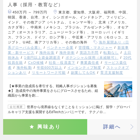
人事（採用・教育など）
450万円 ～ 799万円
東京都、愛知県、大阪府、福岡県、中国、
韓国、香港、台湾、タイ、シンガポール、インドネシア、フィリピン、
インド、その他アジア（ベトナム、ミャンマー等）、北米（アメリカ、
カナダ等）、中南米（メキシコ、ブラジル、アルゼンチン等）、オセア
ニア（オーストラリア、ニュージーランド等）、ヨーロッパ（イギリ
ス、フランス、ドイツ、ロシア等）、中近東・アフリカ（モロッコ、エ
ジプト、UAE、南アフリカ等）、その他の海外
海外展開あり（日
系グローバル企業）
ベンチャー企業
管理職・マネジャー
新規事
業・新サービス
海外出張
海外折衝
英語力不問
転勤なし
土日
祝休み
1億円以上資金調達済
ポテンシャル採用（未経験可）
20代
役員在籍
CxO候補
社長・役員直下
事業責任者
サービス責任
者
海外転勤
年収600万以上
インセンティブ制度
ストックオプ
ションあり
リモートワーク可能
副業してもOK
育児支援制度
【★事業の急成長を牽引する、戦略人事ポジションを募集
★】 急成長中の海外事業をさらにグロースさせるため、組
織面から事業を創…
世界から境界線をなくすことをミッションに掲げ、留学・グローバ
会社概要
ルキャリア支援を展開するEdTechカンパニーです。 テクノロ…
興味あり
詳細へ