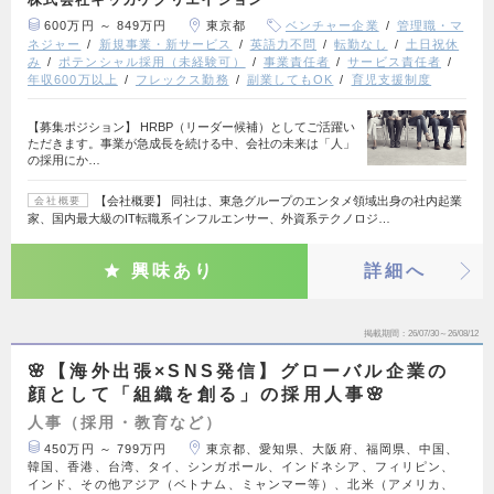
600万円 ～ 849万円
東京都
ベンチャー企業
管理職・マ
ネジャー
新規事業・新サービス
英語力不問
転勤なし
土日祝休
み
ポテンシャル採用（未経験可）
事業責任者
サービス責任者
年収600万以上
フレックス勤務
副業してもOK
育児支援制度
【募集ポジション】 HRBP（リーダー候補）としてご活躍い
ただきます。事業が急成長を続ける中、会社の未来は「人」
の採用にか…
【会社概要】 同社は、東急グループのエンタメ領域出身の社内起業
会社概要
家、国内最大級のIT転職系インフルエンサー、外資系テクノロジ…
興味あり
詳細へ
掲載期間
26/07/30～26/08/12
🌸【海外出張×SNS発信】グローバル企業の
顔として「組織を創る」の採用人事🌸
人事（採用・教育など）
450万円 ～ 799万円
東京都、愛知県、大阪府、福岡県、中国、
韓国、香港、台湾、タイ、シンガポール、インドネシア、フィリピン、
インド、その他アジア（ベトナム、ミャンマー等）、北米（アメリカ、