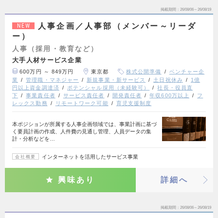
掲載期間
26/08/06～26/08/19
人事企画／人事部（メンバー～リーダ
NEW
ー）
人事（採用・教育など）
大手人材サービス企業
600万円 ～ 849万円
東京都
株式公開準備
ベンチャー企
業
管理職・マネジャー
新規事業・新サービス
土日祝休み
1億
円以上資金調達済
ポテンシャル採用（未経験可）
社長・役員直
下
事業責任者
サービス責任者
開発責任者
年収600万以上
フ
レックス勤務
リモートワーク可能
育児支援制度
本ポジションが所属する人事企画領域では、事業計画に基づ
く要員計画の作成、人件費の見通し管理、人員データの集
計・分析などを…
インターネットを活用したサービス事業
会社概要
興味あり
詳細へ
掲載期間
26/08/06～26/08/19