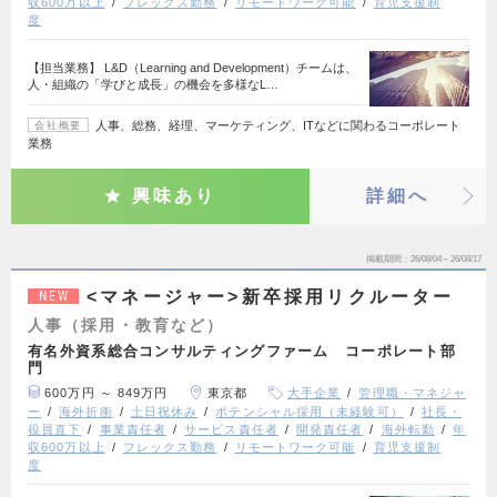
収600万以上
フレックス勤務
リモートワーク可能
育児支援制
度
【担当業務】 L&D（Learning and Development）チームは、
人・組織の「学びと成長」の機会を多様なL…
人事、総務、経理、マーケティング、ITなどに関わるコーポレート
会社概要
業務
興味あり
詳細へ
掲載期間
26/08/04～26/08/17
<マネージャー>新卒採用リクルーター
NEW
人事（採用・教育など）
有名外資系総合コンサルティングファーム コーポレート部
門
600万円 ～ 849万円
東京都
大手企業
管理職・マネジャ
ー
海外折衝
土日祝休み
ポテンシャル採用（未経験可）
社長・
役員直下
事業責任者
サービス責任者
開発責任者
海外転勤
年
収600万以上
フレックス勤務
リモートワーク可能
育児支援制
度