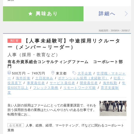
興味あり
詳細へ
掲載期間
26/08/04～26/08/17
【人事未経験可】中途採用リクルータ
NEW
ー（メンバー～リーダー）
人事（採用・教育など）
有名外資系総合コンサルティングファーム コーポレート部
門
500万円 ～ 749万円
東京都
大手企業
管理職・マネジャ
ー
海外折衝
土日祝休み
ポテンシャル採用（未経験可）
社長・
役員直下
事業責任者
サービス責任者
開発責任者
海外転勤
年
収600万以上
フレックス勤務
リモートワーク可能
育児支援制
度
良い人財の採用はファームにとっての最重要課題で、それを
担う採用担当者の業務はたいへんやりがいのある仕事です。
転職市場にお…
人事、総務、経理、マーケティング、ITなどに関わるコーポレート
会社概要
業務