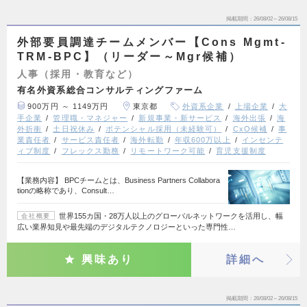
掲載期間
26/08/02～26/08/15
外部要員調達チームメンバー【Cons Mgmt-
TRM-BPC】（リーダー～Mgr候補）
人事（採用・教育など）
有名外資系総合コンサルティングファーム
900万円 ～ 1149万円
東京都
外資系企業
上場企業
大
手企業
管理職・マネジャー
新規事業・新サービス
海外出張
海
外折衝
土日祝休み
ポテンシャル採用（未経験可）
CxO候補
事
業責任者
サービス責任者
海外転勤
年収600万以上
インセンテ
ィブ制度
フレックス勤務
リモートワーク可能
育児支援制度
【業務内容】 BPCチームとは、Business Partners Collabora
tionの略称であり、Consult…
世界155カ国・28万人以上のグローバルネットワークを活用し、幅
会社概要
広い業界知見や最先端のデジタルテクノロジーといった専門性…
興味あり
詳細へ
掲載期間
26/08/02～26/08/15