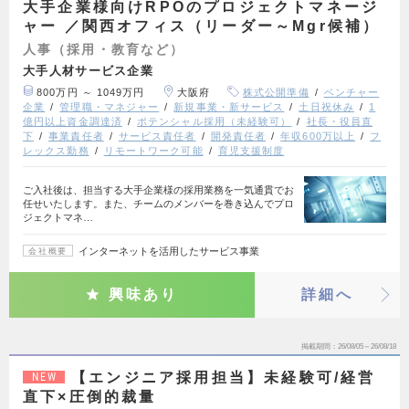
大手企業様向けRPOのプロジェクトマネージ
ャー ／関西オフィス（リーダー～Mgr候補）
人事（採用・教育など）
大手人材サービス企業
800万円 ～ 1049万円
大阪府
株式公開準備
ベンチャー
企業
管理職・マネジャー
新規事業・新サービス
土日祝休み
1
億円以上資金調達済
ポテンシャル採用（未経験可）
社長・役員直
下
事業責任者
サービス責任者
開発責任者
年収600万以上
フ
レックス勤務
リモートワーク可能
育児支援制度
ご入社後は、担当する大手企業様の採用業務を一気通貫でお
任せいたします。また、チームのメンバーを巻き込んでプロ
ジェクトマネ…
インターネットを活用したサービス事業
会社概要
興味あり
詳細へ
掲載期間
26/08/05～26/08/18
【エンジニア採用担当】未経験可/経営
NEW
直下×圧倒的裁量