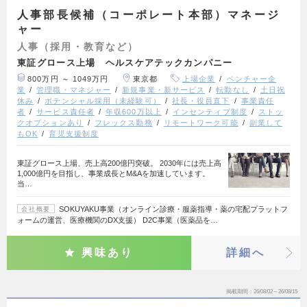
人事部長候補（コーポレート本部）マネージ
ャー
人事（採用・教育など）
東証グロース上場 ヘルスケアテックカンパニー
800万円 ～ 1049万円
東京都
上場企業
ベンチャー企
業
管理職・マネジャー
新規事業・新サービス
転勤なし
土日祝
休み
ポテンシャル採用（未経験可）
社長・役員直下
事業責任
者
サービス責任者
年収600万以上
インセンティブ制度
ストッ
クオプションあり
フレックス勤務
リモートワーク可能
副業して
もOK
育児支援制度
東証グロース上場、売上高200億円突破。 2030年には売上高
1,000億円を目指し、事業成長とM&Aを加速しています。
当…
SOKUYAKU事業（オンライン診療・服薬指導・薬の宅配プラットフ
会社概要
ォームの運営、医療機関のDX支援） D2C事業（医薬品を…
興味あり
詳細へ
掲載期間
26/08/02～26/08/15