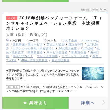
掲載期間
26/08/03～26/08/21
2018年創業ベンチャーファーム ITコ
NEW
ンサル＋インキュベーション事業 中途採用
ポジション
人事（採用・教育など）
600万円 ～ 1999万円
東京都
大手企業
ベンチャー企
業
新規事業・新サービス
英語力が必要
英語力不問
土日祝休
み
ポテンシャル採用（未経験可）
20代役員在籍
CxO候補
社
長・役員直下
事業責任者
サービス責任者
開発責任者
海外転
勤
年収600万以上
フレックス勤務
リモートワーク可能
副業し
てもOK
MBA・留学支援制度
育児支援制度
各業界の最大手顧客を中心に様々なテクノロジーコンサルテ
ィングを実施する当社にて、リクルーター業務を含む戦略人
事をお任せ致…
2018年に創業し、10期1000億を目指し、コンサル、インキュベーシ
会社概要
ョンの両軸で事業の幅を広げております。 テクノロジー…
興味あり
詳細へ