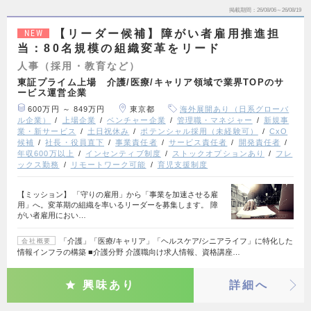
掲載期間
26/08/06～26/08/19
【リーダー候補】障がい者雇用推進担
NEW
当：80名規模の組織変革をリード
人事（採用・教育など）
東証プライム上場 介護/医療/キャリア領域で業界TOPのサ
ービス運営企業
600万円 ～ 849万円
東京都
海外展開あり（日系グローバ
ル企業）
上場企業
ベンチャー企業
管理職・マネジャー
新規事
業・新サービス
土日祝休み
ポテンシャル採用（未経験可）
CxO
候補
社長・役員直下
事業責任者
サービス責任者
開発責任者
年収600万以上
インセンティブ制度
ストックオプションあり
フレ
ックス勤務
リモートワーク可能
育児支援制度
【ミッション】 「守りの雇用」から「事業を加速させる雇
用」へ。変革期の組織を率いるリーダーを募集します。 障
がい者雇用におい…
「介護」「医療/キャリア」「ヘルスケア/シニアライフ」に特化した
会社概要
情報インフラの構築 ■介護分野 介護職向け求人情報、資格講座…
興味あり
詳細へ