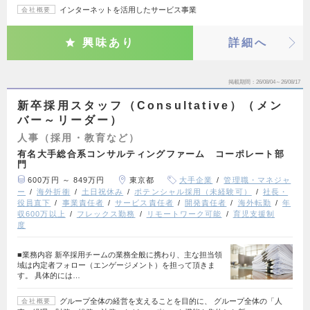
インターネットを活用したサービス事業
会社概要
興味あり
詳細へ
掲載期間
26/08/04～26/08/17
新卒採用スタッフ（Consultative）（メン
バー～リーダー）
人事（採用・教育など）
有名大手総合系コンサルティングファーム コーポレート部
門
600万円 ～ 849万円
東京都
大手企業
管理職・マネジャ
ー
海外折衝
土日祝休み
ポテンシャル採用（未経験可）
社長・
役員直下
事業責任者
サービス責任者
開発責任者
海外転勤
年
収600万以上
フレックス勤務
リモートワーク可能
育児支援制
度
■業務内容 新卒採用チームの業務全般に携わり、主な担当領
域は内定者フォロー（エンゲージメント）を担って頂きま
す。 具体的には…
グループ全体の経営を支えることを目的に、 グループ全体の「人
会社概要