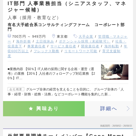
IT部門 人事業務担当（シニアスタッフ、マネ
ジャー候補）
人事（採用・教育など）
有名大手総合系コンサルティングファーム コーポレート部
門
700万円 ～ 949万円
東京都
大手企業
管理職・マネジャ
ー
海外折衝
土日祝休み
ポテンシャル採用（未経験可）
社長・
役員直下
事業責任者
サービス責任者
開発責任者
海外転勤
年
収600万以上
フレックス勤務
リモートワーク可能
育児支援制
度
■業務内容 【50％】IT人材の採用に関する企画・運営（選
考）の業務 【20％】入社者のフォローアップ対応業務 【2
0％】IT…
グループ全体の経営を支えることを目的に、 グループ全体の「人
会社概要
事・経理・財務・総務・法務」などコーポレート機能を集約した新…
興味あり
詳細へ
掲載期間
26/08/02～26/08/15