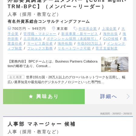
外部要員調達チームメンバー【Cons Mgmt-
TRM-BPC】（メンバー～リーダー）
人事（採用・教育など）
有名外資系総合コンサルティングファーム
700万円 ～ 949万円
東京都
外資系企業
上場企業
大
手企業
管理職・マネジャー
新規事業・新サービス
海外出張
海
外折衝
土日祝休み
ポテンシャル採用（未経験可）
CxO候補
事
業責任者
サービス責任者
海外転勤
年収600万以上
インセンテ
ィブ制度
フレックス勤務
リモートワーク可能
育児支援制度
【業務内容】 BPCチームとは、Business Partners Collabora
tionの略称であり、Consult…
世界155カ国・28万人以上のグローバルネットワークを活用し、幅
会社概要
広い業界知見や最先端のデジタルテクノロジーといった専門性…
興味あり
詳細へ
掲載期間
26/08/02～26/08/15
人事部 マネージャー 候補
人事（採用・教育など）