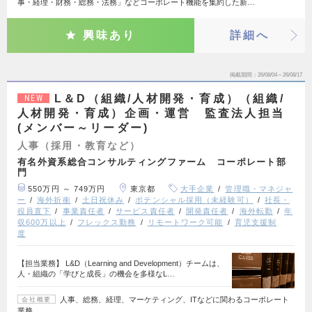
事・経理・財務・総務・法務」などコーポレート機能を集約した新…
興味あり
詳細へ
掲載期間
26/08/04～26/08/17
L＆D（組織/人材開発・育成）（組織/
NEW
人材開発・育成）企画・運営 監査法人担当
(メンバー～リーダー)
人事（採用・教育など）
有名外資系総合コンサルティングファーム コーポレート部
門
550万円 ～ 749万円
東京都
大手企業
管理職・マネジャ
ー
海外折衝
土日祝休み
ポテンシャル採用（未経験可）
社長・
役員直下
事業責任者
サービス責任者
開発責任者
海外転勤
年
収600万以上
フレックス勤務
リモートワーク可能
育児支援制
度
【担当業務】 L&D（Learning and Development）チームは、
人・組織の「学びと成長」の機会を多様なL…
人事、総務、経理、マーケティング、ITなどに関わるコーポレート
会社概要
業務