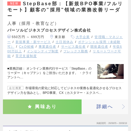
StepBase部：【新規BPO事業/フルリ
NEW
モート】顧客の”採用”領域の業務改善リーダ
ー
人事（採用・教育など）
パーソルビジネスプロセスデザイン株式会社
550万円 ～ 699万円
東京都
大手企業
管理職・マネジャ
ー
新規事業・新サービス
土日祝休み
ポテンシャル採用（未経験
可）
CxO候補
事業責任者
サービス責任者
開発責任者
年収6
00万以上
インセンティブ制度
フレックス勤務
リモートワーク可
能
育児支援制度
■業務詳細： オンライン業務代行サービス「StepBase」の
リーダー（キャプテン）をご担当いただきます。 ・クライ
アントへ…
市場環境の変化に対応してビジネスや業務を最適化させるプロセス
会社概要
デザイン力を強みとし、BPO事業、CX（カスタマー・エクスペ…
興味あり
詳細へ
掲載期間
26/08/05～26/08/18