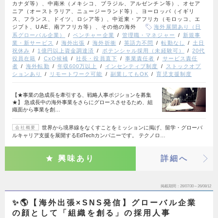
カナダ等）、中南米（メキシコ、ブラジル、アルゼンチン等）、オセア
ニア（オーストラリア、ニュージーランド等）、ヨーロッパ（イギリ
ス、フランス、ドイツ、ロシア等）、中近東・アフリカ（モロッコ、エ
ジプト、UAE、南アフリカ等）、その他の海外
海外展開あり（日
系グローバル企業）
ベンチャー企業
管理職・マネジャー
新規事
業・新サービス
海外出張
海外折衝
英語力不問
転勤なし
土日
祝休み
1億円以上資金調達済
ポテンシャル採用（未経験可）
20代
役員在籍
CxO候補
社長・役員直下
事業責任者
サービス責任
者
海外転勤
年収600万以上
インセンティブ制度
ストックオプ
ションあり
リモートワーク可能
副業してもOK
育児支援制度
【★事業の急成長を牽引する、戦略人事ポジションを募集
★】 急成長中の海外事業をさらにグロースさせるため、組
織面から事業を創…
世界から境界線をなくすことをミッションに掲げ、留学・グローバ
会社概要
ルキャリア支援を展開するEdTechカンパニーです。 テクノロ…
興味あり
詳細へ
掲載期間
26/07/30～26/08/12
✨🌎【海外出張×SNS発信】グローバル企業
の顔として「組織を創る」の採用人事