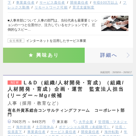
下
事業責任者
サービス責任者
開発責任者
年収600万以上
フ
レックス勤務
リモートワーク可能
育児支援制度
■人事本部について 人事の部門は、当社代表も最重要ミッシ
ョンの一つと位置付け、注力しているセクションです。 圧
倒的なスピー…
インターネットを活用したサービス事業
会社概要
興味あり
詳細へ
掲載期間
26/08/04～26/08/17
L＆D（組織/人材開発・育成）（組織/
NEW
人材開発・育成）企画・運営 監査法人担当
(リーダー～Mgr候補
人事（採用・教育など）
有名外資系総合コンサルティングファーム コーポレート部
門
700万円 ～ 949万円
東京都
大手企業
管理職・マネジャ
ー
海外折衝
土日祝休み
ポテンシャル採用（未経験可）
社長・
役員直下
事業責任者
サービス責任者
開発責任者
海外転勤
年