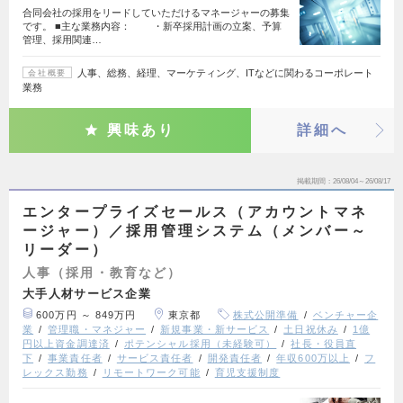
合同会社の採用をリードしていただけるマネージャーの募集
です。 ■主な業務内容： ・新卒採用計画の立案、予算
管理、採用関連…
人事、総務、経理、マーケティング、ITなどに関わるコーポレート
会社概要
業務
興味あり
詳細へ
掲載期間
26/08/04～26/08/17
エンタープライズセールス（アカウントマネ
ージャー）／採用管理システム（メンバー～
リーダー）
人事（採用・教育など）
大手人材サービス企業
600万円 ～ 849万円
東京都
株式公開準備
ベンチャー企
業
管理職・マネジャー
新規事業・新サービス
土日祝休み
1億
円以上資金調達済
ポテンシャル採用（未経験可）
社長・役員直
下
事業責任者
サービス責任者
開発責任者
年収600万以上
フ
レックス勤務
リモートワーク可能
育児支援制度