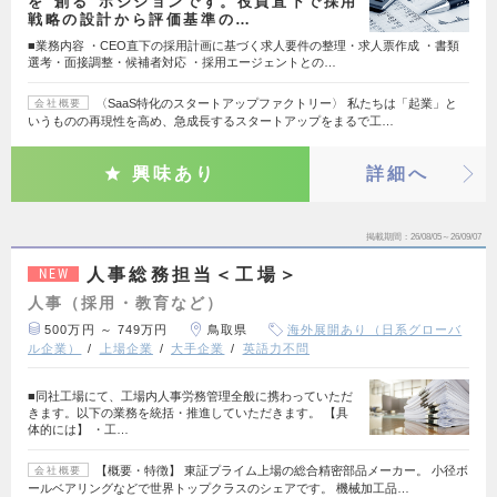
を"創る"ポジションです。役員直下で採用
戦略の設計から評価基準の…
■業務内容 ・CEO直下の採用計画に基づく求人要件の整理・求人票作成 ・書類
選考・面接調整・候補者対応 ・採用エージェントとの…
〈SaaS特化のスタートアップファクトリー〉 私たちは「起業」と
会社概要
いうものの再現性を高め、急成長するスタートアップをまるで工…
興味あり
詳細へ
掲載期間
26/08/05～26/09/07
人事総務担当＜工場＞
NEW
人事（採用・教育など）
500万円 ～ 749万円
鳥取県
海外展開あり（日系グローバ
ル企業）
上場企業
大手企業
英語力不問
■同社工場にて、工場内人事労務管理全般に携わっていただ
きます。以下の業務を統括・推進していただきます。 【具
体的には】 ・工…
【概要・特徴】 東証プライム上場の総合精密部品メーカー。 小径ボ
会社概要
ールベアリングなどで世界トップクラスのシェアです。 機械加工品…