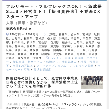
フルリモート・フルフレックスOK！＜急成長
SaaS＞経営直下！【採用責任者】不動産DX
スタートアップ
人事（採用・教育など）
株式会社Facilo
950万円 ～ 1299万円
北海道、青森県、岩手県、宮城県、秋田
県、山形県、福島県、茨城県、栃木県、群馬県、埼玉県、千葉県、東京
都、神奈川県、新潟県、富山県、石川県、福井県、山梨県、長野県、岐
阜県、静岡県、愛知県、三重県、滋賀県、京都府、大阪府、兵庫県、奈
良県、和歌山県、鳥取県、島根県、岡山県、広島県、山口県、徳島県、
香川県、愛媛県、高知県、福岡県、佐賀県、長崎県、熊本県、大分県、
宮崎県、鹿児島県、沖縄県
ベンチャー企業
管理職・マネジャ
ー
新規事業・新サービス
転勤なし
土日祝休み
社長・役員直
下
年収600万以上
ストックオプションあり
フレックス勤務
リ
モートワーク可能
育児支援制度
採用戦略の設計者として、経営陣や事業責
任者と密に連携しながら、採用活動の上流
から下流までを包括的に推…
【仕事内容】 経営課題や事業フェーズに即した採用戦略を描き、採用ブランデ
ィング・オペレーション設計・データ分析などを駆使し…
【事業内容】 株式会社Faciloは、「AI × クラウド」 の力で不動産業
会社概要
界を変革する コミュニケーションプラットフォー…