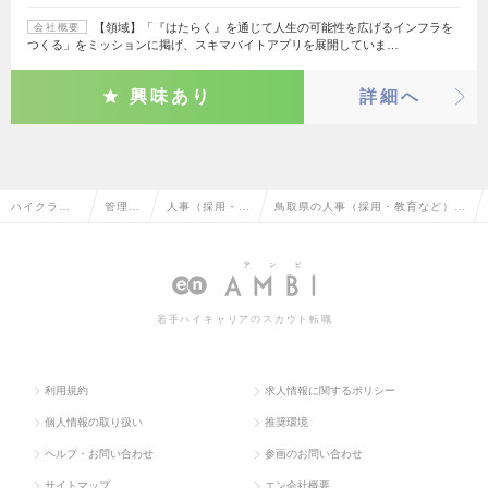
【領域】「『はたらく』を通じて人生の可能性を広げるインフラを
会社概要
つくる」をミッションに掲げ、スキマバイトアプリを展開していま…
興味あり
詳細へ
ハイクラス
管理部
人事（採用・教
鳥取県の人事（採用・教育など）の
求人TOP
門系
育など）
転職・求人情報一覧
若手ハイキャリアのスカウト転職
利用規約
求人情報に関するポリシー
個人情報の取り扱い
推奨環境
ヘルプ・お問い合わせ
参画のお問い合わせ
サイトマップ
エン会社概要