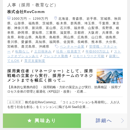
人事（採用・教育など）
株式会社RevComm
1000万円 ～ 1299万円
北海道、青森県、岩手県、宮城県、秋田
県、山形県、福島県、茨城県、栃木県、群馬県、埼玉県、千葉県、東京
都、神奈川県、新潟県、富山県、石川県、福井県、山梨県、長野県、岐
阜県、静岡県、愛知県、三重県、滋賀県、京都府、大阪府、兵庫県、奈
良県、和歌山県、鳥取県、島根県、岡山県、広島県、山口県、徳島県、
香川県、愛媛県、高知県、福岡県、佐賀県、長崎県、熊本県、大分県、
宮崎県、鹿児島県、沖縄県
ベンチャー企業
管理職・マネジャ
ー
転勤なし
土日祝休み
社長・役員直下
年収600万以上
スト
ックオプションあり
フレックス勤務
リモートワーク可能
副業し
てもOK
育児支援制度
採用責任者（マネージャー）として、採用
戦略の立案から実行、採用チームのマネジ
メントまでを幅広く担って…
【具体的な業務内容】 ・採用戦略・方針の策定および実行、効果検証 ・採用プ
ロセス全体の管理と最適化（KPI設計・改善） ・応募…
株式会社RevCommは、「コミュニケーションを再発明し、人が人
会社概要
を想う社会を創る」をミッションに掲げるAI SaaS企業…
興味あり
詳細へ