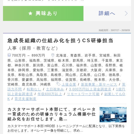
興味あり
詳細へ
掲載期間
26/07/27～26/08/09
急成長組織の仕組み化を担うCS研修担当
人事（採用・教育など）
700万円 ～ 899万円
北海道、青森県、岩手県、宮城県、秋田
県、山形県、福島県、茨城県、栃木県、群馬県、埼玉県、千葉県、東京
都、神奈川県、新潟県、富山県、石川県、福井県、山梨県、長野県、岐
阜県、静岡県、愛知県、三重県、滋賀県、京都府、大阪府、兵庫県、奈
良県、和歌山県、鳥取県、島根県、岡山県、広島県、山口県、徳島県、
香川県、愛媛県、高知県、福岡県、佐賀県、長崎県、熊本県、大分県、
宮崎県、鹿児島県、沖縄県
上場企業
新規事業・新サービス
英
語力不問
転勤なし
土日祝休み
3,000万円以上資金調達済
1億円
以上資金調達済
年収600万以上
リモートワーク可能
副業してもO
K
育児支援制度
カスタマーサポート本部にて、オペレータ
ー育成のための研修カリキュラム構築や仕
組み化をお任せします。急…
カスタマーサポート本部 HRD部 トレーニングチームに配属となり、以下業務を
お任せします。オペレーター像を明確にし、求め…