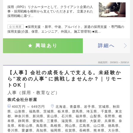
採用（RPO）リクルーターとして、クライアント企業の人
事・採用戦略を根幹から支えていただきます。 立案された
採用戦略に基づ…
■採用支援 ・新卒、中途、アルバイト、派遣の採用支援 ・専門職の
会社概要
採用支援(介護、保育、エンジニア、外国人、施工管理等) ■就…
興味あり
詳細へ
掲載期間
26/08/01～26/08/14
【人事】会社の成長を人で支える。未経験か
ら“攻めの人事”に挑戦しませんか？｜リモー
トOK｜
人事（採用・教育など）
株式会社分析屋
400万円 ～ 649万円
北海道、青森県、岩手県、宮城県、秋田
県、山形県、福島県、茨城県、栃木県、群馬県、埼玉県、千葉県、東京
都、神奈川県、新潟県、富山県、石川県、福井県、山梨県、長野県、岐
阜県、静岡県、愛知県、三重県、滋賀県、京都府、大阪府、兵庫県、奈
良県、和歌山県、鳥取県、島根県、岡山県、広島県、山口県、徳島県、
香川県、愛媛県、高知県、福岡県、佐賀県、長崎県、熊本県、大分県、