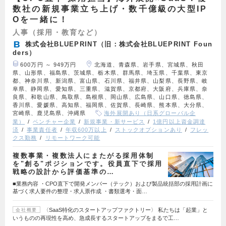
数社の新規事業立ち上げ・数千億級の大型IP
Oを一緒に！
人事（採用・教育など）
株式会社BLUEPRINT（旧：株式会社BLUEPRINT Foun
ders）
600万円 ～ 949万円
北海道、青森県、岩手県、宮城県、秋田
県、山形県、福島県、茨城県、栃木県、群馬県、埼玉県、千葉県、東京
都、神奈川県、新潟県、富山県、石川県、福井県、山梨県、長野県、岐
阜県、静岡県、愛知県、三重県、滋賀県、京都府、大阪府、兵庫県、奈
良県、和歌山県、鳥取県、島根県、岡山県、広島県、山口県、徳島県、
香川県、愛媛県、高知県、福岡県、佐賀県、長崎県、熊本県、大分県、
宮崎県、鹿児島県、沖縄県
海外展開あり（日系グローバル企
業）
ベンチャー企業
新規事業・新サービス
1億円以上資金調達
済
事業責任者
年収600万以上
ストックオプションあり
フレッ
クス勤務
リモートワーク可能
複数事業・複数法人にまたがる採用体制
を"創る"ポジションです。役員直下で採用
戦略の設計から評価基準の…
■業務内容 ・CPO直下で開発メンバー（テック）および製品統括部の採用計画に
基づく求人要件の整理・求人票作成 ・書類選考・面…
〈SaaS特化のスタートアップファクトリー〉 私たちは「起業」と
会社概要
いうものの再現性を高め、急成長するスタートアップをまるで工…