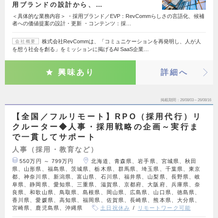
用ブランドの設計から、…
＜具体的な業務内容＞ ・採用ブランド／EVP：RevCommらしさの言語化、候補
者への価値提案の設計・更新 ・コンテンツ：採…
株式会社RevCommは、「コミュニケーションを再発明し、人が人
会社概要
を想う社会を創る」をミッションに掲げるAI SaaS企業…
興味あり
詳細へ
掲載期間
26/08/03～26/08/16
【全国／フルリモート】RPO（採用代行）リ
クルーター◆人事・採用戦略の企画～実行ま
で一貫してサポート
人事（採用・教育など）
550万円 ～ 799万円
北海道、青森県、岩手県、宮城県、秋田
県、山形県、福島県、茨城県、栃木県、群馬県、埼玉県、千葉県、東京
都、神奈川県、新潟県、富山県、石川県、福井県、山梨県、長野県、岐
阜県、静岡県、愛知県、三重県、滋賀県、京都府、大阪府、兵庫県、奈
良県、和歌山県、鳥取県、島根県、岡山県、広島県、山口県、徳島県、
香川県、愛媛県、高知県、福岡県、佐賀県、長崎県、熊本県、大分県、
宮崎県、鹿児島県、沖縄県
土日祝休み
リモートワーク可能