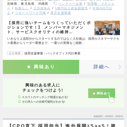
宮崎県、鹿児島県、沖縄県
ベンチャー企業
管理職・マネジャ
ー
転勤なし
土日祝休み
1億円以上資金調達済
年収600万以
上
リモートワーク可能
育児支援制度
【採用に強いチームをつくっていただくポ
ジションです！】 メンバーマネジメン
ト、サービスクオリティの維持…
いきなり上流部分からスタートするのではなく入社後は、採用カスタマーサクセ
ス業務からリーダー業務まで、一通りの実務をご経験…
採用支援事業・バックオフィス代行事業
会社概要
興味あり
詳細へ
興味のある求人に
チェックをつけよう!
興味あり
スカウトのマッチング精度があがる!
その求人への合格可能性がわかる!
掲載期間
26/08/03～26/08/16
【CPO直下 採用担当】海外展開☓SaaS！複