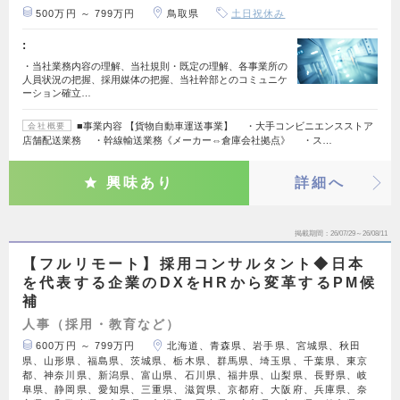
500万円 ～ 799万円
鳥取県
土日祝休み
:
・当社業務内容の理解、当社規則・既定の理解、各事業所の
人員状況の把握、採用媒体の把握、当社幹部とのコミュニケ
ーション確立…
■事業内容 【貨物自動車運送事業】 ・大手コンビニエンスストア
会社概要
店舗配送業務 ・幹線輸送業務《メーカー⇔倉庫会社拠点》 ・ス…
興味あり
詳細へ
掲載期間
26/07/29～26/08/11
【フルリモート】採用コンサルタント◆日本
を代表する企業のDXをHRから変革するPM候
補
人事（採用・教育など）
600万円 ～ 799万円
北海道、青森県、岩手県、宮城県、秋田
県、山形県、福島県、茨城県、栃木県、群馬県、埼玉県、千葉県、東京
都、神奈川県、新潟県、富山県、石川県、福井県、山梨県、長野県、岐
阜県、静岡県、愛知県、三重県、滋賀県、京都府、大阪府、兵庫県、奈