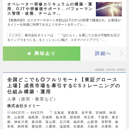
オペレーター研修カリキュラムの構築・運
用、OJTや研修後サポート、パフォーマン
ス管理・改善、チームマ…
【業務内容】 カスタマーサポート本部は以下の3つの部署で構成され、お客様が
タイミーを快適に利用できるようサポートを行ってい…
株式会社タイミーは、「『はたらく』を通じて人生の可能性を広げ
会社概要
るインフラをつくる」をミッションに掲げ、スキマバイトアプリ「…
興味あり
詳細へ
掲載期間
26/07/30～26/08/12
全国どこでも◎フルリモート【東証グロース
上場】成長市場を牽引するCSトレーニングの
仕組み構築・運用
人事（採用・教育など）
株式会社タイミー
600万円 ～ 849万円
北海道、青森県、岩手県、宮城県、秋田
県、山形県、福島県、茨城県、栃木県、群馬県、埼玉県、千葉県、東京
都、神奈川県、新潟県、富山県、石川県、福井県、山梨県、長野県、岐
阜県、静岡県、愛知県、三重県、滋賀県、京都府、大阪府、兵庫県、奈