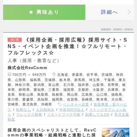
興味あり
詳細へ
掲載期間
26/08/03～26/08/16
《採用企画・採用広報》採用サイト・S
NEW
NS・イベント企画を推進！☆フルリモート・
フルフレックス☆
人事（採用・教育など）
株式会社RevComm
700万円 ～ 949万円
北海道、青森県、岩手県、宮城県、秋田
県、山形県、福島県、茨城県、栃木県、群馬県、埼玉県、千葉県、東京
都、神奈川県、新潟県、富山県、石川県、福井県、山梨県、長野県、岐
阜県、静岡県、愛知県、三重県、滋賀県、京都府、大阪府、兵庫県、奈
良県、和歌山県、鳥取県、島根県、岡山県、広島県、山口県、徳島県、
香川県、愛媛県、高知県、福岡県、佐賀県、長崎県、熊本県、大分県、
宮崎県、鹿児島県、沖縄県
ベンチャー企業
新規事業・新サービ
ス
転勤なし
土日祝休み
年収600万以上
ストックオプションあ
り
フレックス勤務
リモートワーク可能
副業してもOK
育児支援
制度
採用企画のスペシャリストとして、RevC
ommの事業戦略・組織戦略と連動した採