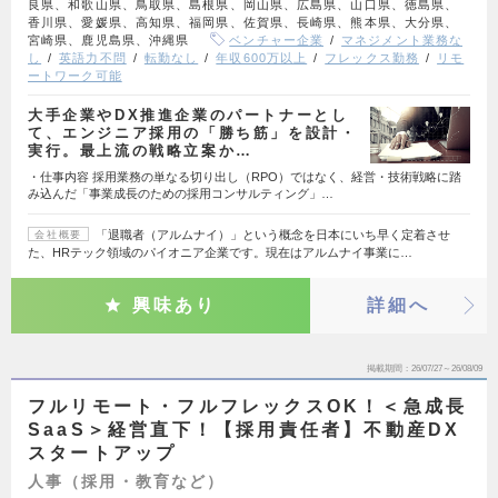
良県、和歌山県、鳥取県、島根県、岡山県、広島県、山口県、徳島県、
香川県、愛媛県、高知県、福岡県、佐賀県、長崎県、熊本県、大分県、
宮崎県、鹿児島県、沖縄県
ベンチャー企業
マネジメント業務な
し
英語力不問
転勤なし
年収600万以上
フレックス勤務
リモ
ートワーク可能
大手企業やDX推進企業のパートナーとし
て、エンジニア採用の「勝ち筋」を設計・
実行。最上流の戦略立案か…
・仕事内容 採用業務の単なる切り出し（RPO）ではなく、経営・技術戦略に踏
み込んだ「事業成長のための採用コンサルティング」…
「退職者（アルムナイ）」という概念を日本にいち早く定着させ
会社概要
た、HRテック領域のパイオニア企業です。現在はアルムナイ事業に…
興味あり
詳細へ
掲載期間
26/07/27～26/08/09
フルリモート・フルフレックスOK！＜急成長
SaaS＞経営直下！【採用責任者】不動産DX
スタートアップ
人事（採用・教育など）