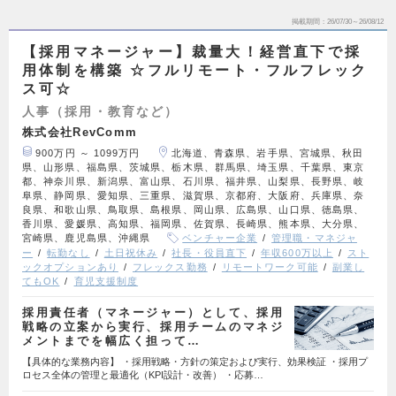
掲載期間
26/07/30～26/08/12
【採用マネージャー】裁量大！経営直下で採
用体制を構築 ☆フルリモート・フルフレック
ス可☆
人事（採用・教育など）
株式会社RevComm
900万円 ～ 1099万円
北海道、青森県、岩手県、宮城県、秋田
県、山形県、福島県、茨城県、栃木県、群馬県、埼玉県、千葉県、東京
都、神奈川県、新潟県、富山県、石川県、福井県、山梨県、長野県、岐
阜県、静岡県、愛知県、三重県、滋賀県、京都府、大阪府、兵庫県、奈
良県、和歌山県、鳥取県、島根県、岡山県、広島県、山口県、徳島県、
香川県、愛媛県、高知県、福岡県、佐賀県、長崎県、熊本県、大分県、
宮崎県、鹿児島県、沖縄県
ベンチャー企業
管理職・マネジャ
ー
転勤なし
土日祝休み
社長・役員直下
年収600万以上
スト
ックオプションあり
フレックス勤務
リモートワーク可能
副業し
てもOK
育児支援制度
採用責任者（マネージャー）として、採用
戦略の立案から実行、採用チームのマネジ
メントまでを幅広く担って…
【具体的な業務内容】 ・採用戦略・方針の策定および実行、効果検証 ・採用プ
ロセス全体の管理と最適化（KPI設計・改善） ・応募…