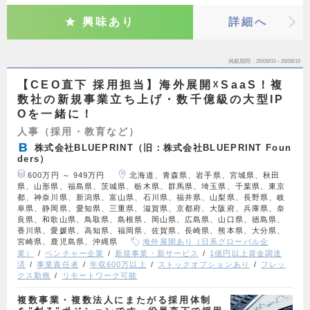
興味あり
詳細へ
掲載期間
26/08/03～26/08/16
【CEO直下 採用担当】海外展開☓SaaS！複
数社の新規事業立ち上げ・数千億級の大型IP
Oを一緒に！
人事（採用・教育など）
株式会社BLUEPRINT（旧：株式会社BLUEPRINT Foun
ders）
600万円 ～ 949万円
北海道、青森県、岩手県、宮城県、秋田
県、山形県、福島県、茨城県、栃木県、群馬県、埼玉県、千葉県、東京
都、神奈川県、新潟県、富山県、石川県、福井県、山梨県、長野県、岐
阜県、静岡県、愛知県、三重県、滋賀県、京都府、大阪府、兵庫県、奈
良県、和歌山県、鳥取県、島根県、岡山県、広島県、山口県、徳島県、
香川県、愛媛県、高知県、福岡県、佐賀県、長崎県、熊本県、大分県、
宮崎県、鹿児島県、沖縄県
海外展開あり（日系グローバル企
業）
ベンチャー企業
新規事業・新サービス
1億円以上資金調達
済
事業責任者
年収600万以上
ストックオプションあり
フレッ
クス勤務
リモートワーク可能
複数事業・複数法人にまたがる採用体制