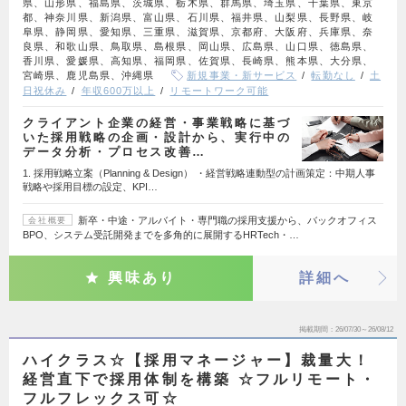
県、山形県、福島県、茨城県、栃木県、群馬県、埼玉県、千葉県、東京
都、神奈川県、新潟県、富山県、石川県、福井県、山梨県、長野県、岐
阜県、静岡県、愛知県、三重県、滋賀県、京都府、大阪府、兵庫県、奈
良県、和歌山県、鳥取県、島根県、岡山県、広島県、山口県、徳島県、
香川県、愛媛県、高知県、福岡県、佐賀県、長崎県、熊本県、大分県、
宮崎県、鹿児島県、沖縄県
新規事業・新サービス
転勤なし
土
日祝休み
年収600万以上
リモートワーク可能
クライアント企業の経営・事業戦略に基づ
いた採用戦略の企画・設計から、実行中の
データ分析・プロセス改善…
1. 採用戦略立案（Planning & Design） ・経営戦略連動型の計画策定：中期人事
戦略や採用目標の設定、KPI…
新卒・中途・アルバイト・専門職の採用支援から、バックオフィス
会社概要
BPO、システム受託開発までを多角的に展開するHRTech・…
興味あり
詳細へ
掲載期間
26/07/30～26/08/12
ハイクラス☆【採用マネージャー】裁量大！
経営直下で採用体制を構築 ☆フルリモート・
フルフレックス可☆