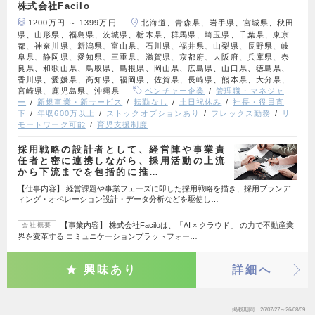
株式会社Facilo
1200万円 ～ 1399万円
北海道、青森県、岩手県、宮城県、秋田
県、山形県、福島県、茨城県、栃木県、群馬県、埼玉県、千葉県、東京
都、神奈川県、新潟県、富山県、石川県、福井県、山梨県、長野県、岐
阜県、静岡県、愛知県、三重県、滋賀県、京都府、大阪府、兵庫県、奈
良県、和歌山県、鳥取県、島根県、岡山県、広島県、山口県、徳島県、
香川県、愛媛県、高知県、福岡県、佐賀県、長崎県、熊本県、大分県、
宮崎県、鹿児島県、沖縄県
ベンチャー企業
管理職・マネジャ
ー
新規事業・新サービス
転勤なし
土日祝休み
社長・役員直
下
年収600万以上
ストックオプションあり
フレックス勤務
リ
モートワーク可能
育児支援制度
採用戦略の設計者として、経営陣や事業責
任者と密に連携しながら、採用活動の上流
から下流までを包括的に推…
【仕事内容】 経営課題や事業フェーズに即した採用戦略を描き、採用ブランデ
ィング・オペレーション設計・データ分析などを駆使し…
【事業内容】 株式会社Faciloは、「AI × クラウド」 の力で不動産業
会社概要
界を変革する コミュニケーションプラットフォー…
興味あり
詳細へ
掲載期間
26/07/27～26/08/09