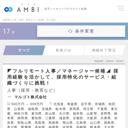
若手ハイキャリアのスカウト転職
鳥取県の人事（採用・教育など）の転職・求人情報
17
条件変更
件
すべて
新着のみ
掲載終了間近
掲載期間
26/08/04～26/08/17
◤フルリモート人事／マネージャー候補◢ 採
用経験を活かして、採用特化のサービス・組
織づくりに挑戦！
人事（採用・教育など）
マルゴト株式会社
500万円 ～ 699万円
北海道、青森県、岩手県、宮城県、秋田
県、山形県、福島県、茨城県、栃木県、群馬県、埼玉県、千葉県、東京
都、神奈川県、新潟県、富山県、石川県、福井県、山梨県、長野県、岐
阜県、静岡県、愛知県、三重県、滋賀県、京都府、大阪府、兵庫県、奈
良県、和歌山県、鳥取県、島根県、岡山県、広島県、山口県、徳島県、
香川県、愛媛県、高知県、福岡県、佐賀県、長崎県、熊本県、大分県、