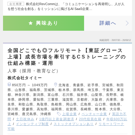
株式会社RevCommは、「コミュニケーションを再発明し、人が人
会社概要
を想う社会を創る」をミッションに掲げるAI SaaS企業…
興味あり
詳細へ
掲載期間
26/07/30～26/08/12
全国どこでも◎フルリモート【東証グロース
上場】成長市場を牽引するCSトレーニングの
仕組み構築・運用
人事（採用・教育など）
株式会社タイミー
850万円 ～ 1049万円
北海道、青森県、岩手県、宮城県、秋田
県、山形県、福島県、茨城県、栃木県、群馬県、埼玉県、千葉県、東京
都、神奈川県、新潟県、富山県、石川県、福井県、山梨県、長野県、岐
阜県、静岡県、愛知県、三重県、滋賀県、京都府、大阪府、兵庫県、奈
良県、和歌山県、鳥取県、島根県、岡山県、広島県、山口県、徳島県、
香川県、愛媛県、高知県、福岡県、佐賀県、長崎県、熊本県、大分県、
宮崎県、鹿児島県、沖縄県
上場企業
ベンチャー企業
英語力不
問
土日祝休み
1億円以上資金調達済
20代役員在籍
年収600万以
上
インセンティブ制度
ストックオプションあり
リモートワーク
可能