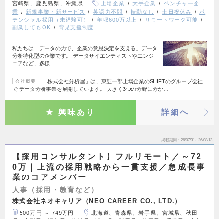
宮崎県、鹿児島県、沖縄県
上場企業
大手企業
ベンチャー企
業
新規事業・新サービス
英語力不問
転勤なし
土日祝休み
ポ
テンシャル採用（未経験可）
年収600万以上
リモートワーク可能
副業してもOK
育児支援制度
私たちは「データの力で、企業の意思決定を支える」データ
分析特化型の企業です。 データサイエンティストやエンジ
ニアなど、多様…
「株式会社分析屋」は、東証一部上場企業のSHIFTのグループ会社
会社概要
で データ分析事業を展開しています。 大きく3つの分野に分か…
興味あり
詳細へ
掲載期間
26/07/31～26/08/13
【採用コンサルタント】フルリモート／～72
0万｜上流の採用戦略から一貫支援／急成長事
業のコアメンバー
人事（採用・教育など）
株式会社ネオキャリア（NEO CAREER CO., LTD.）
500万円 ～ 749万円
北海道、青森県、岩手県、宮城県、秋田