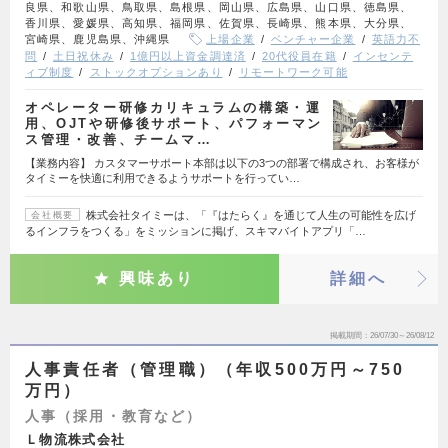
良県、和歌山県、鳥取県、島根県、岡山県、広島県、山口県、徳島県、
香川県、愛媛県、高知県、福岡県、佐賀県、長崎県、熊本県、大分県、
宮崎県、鹿児島県、沖縄県
上場企業
ベンチャー企業
英語力不
問
土日祝休み
1億円以上資金調達済
20代役員在籍
インセンテ
ィブ制度
ストックオプションあり
リモートワーク可能
オペレーター研修カリキュラムの構築・運
用、OJTや研修後サポート、パフォーマン
ス管理・改善、チームマ…
【業務内容】 カスタマーサポート本部は以下の3つの部署で構成され、お客様が
タイミーを快適に利用できるようサポートを行ってい…
株式会社タイミーは、「『はたらく』を通じて人生の可能性を広げ
会社概要
るインフラをつくる」をミッションに掲げ、スキマバイトアプリ「…
興味あり
詳細へ
掲載期間
26/07/30～26/08/12
人事責任者（管理職）（年収500万円～750
万円）
人事（採用・教育など）
Ｌ物流株式会社