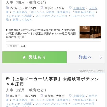
人事（採用・教育など）
550万円 ～ 899万円
東京都、大阪府
上場企業
大手企
業
土日祝休み
ポテンシャル採用（未経験可）
年収600万以上
インセンティブ制度
ストックオプションあり
リモートワーク可
能
副業してもOK
■ 採用戦略の設計 経営方針や事業成長に基づいた採用計画
の策定 採用ターゲットの設定と採用チャネルの選定 母集団
形成に向けた企…
人事
会社概要
興味あり
詳細へ
掲載期間
26/07/29～26/08/11
🌸【上場メーカー/人事職】未経験可ポテンシ
ャル採用
人事（採用・教育など）
450万円 ～ 899万円
東京都、大阪府
上場企業
大手企
業
土日祝休み
ポテンシャル採用（未経験可）
年収600万以上
インセンティブ制度
ストックオプションあり
リモートワーク可