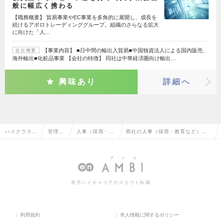
般に幅広く携わる
【職務概要】 貿易事業やEC事業を多角的に展開し、成長を
続けるアポロトレーディンググループ。組織のさらなる拡大
に向けた「人…
【事業内容】 ■日中間の輸出入貿易■中国独資法人による国内販売、
会社概要
海外輸出■化粧品事業 【会社の特徴】 同社は中華経済圏向け輸出…
興味あり
詳細へ
ハイクラス求
管理部
人事（採用・教
商社の人事（採用・教育など）の
人TOP
門系
育など）
転職・求人情報一覧
若手ハイキャリアのスカウト転職
利用規約
求人情報に関するポリシー