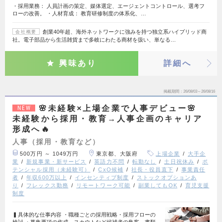
・採用業務： 人員計画の策定、媒体選定、エージェントコントロール、選考フ
ローの改善。 ・人材育成： 教育研修制度の体系化、…
創業40年超、海外ネットワークに強みを持つ独立系ハイブリッド商
会社概要
社。電子部品から生活雑貨まで多岐にわたる商材を扱い、単なる…
興味あり
詳細へ
掲載期間
26/08/03～26/08/16
🌸未経験×上場企業で人事デビュー🌸
NEW
未経験から採用・教育→人事企画のキャリア
形成へ🔥
人事（採用・教育など）
500万円 ～ 1049万円
東京都、大阪府
上場企業
大手企
業
新規事業・新サービス
英語力不問
転勤なし
土日祝休み
ポ
テンシャル採用（未経験可）
CxO候補
社長・役員直下
事業責任
者
年収600万以上
インセンティブ制度
ストックオプションあ
り
フレックス勤務
リモートワーク可能
副業してもOK
育児支援
制度
▍具体的な仕事内容 ・職種ごとの採用戦略・採用フローの