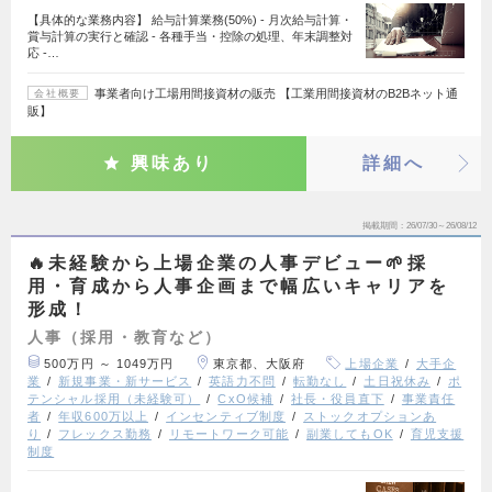
【具体的な業務内容】 給与計算業務(50%) - 月次給与計算・
賞与計算の実行と確認 - 各種手当・控除の処理、年末調整対
応 -…
事業者向け工場用間接資材の販売 【工業用間接資材のB2Bネット通
会社概要
販】
興味あり
詳細へ
掲載期間
26/07/30～26/08/12
🔥未経験から上場企業の人事デビュー🌱採
用・育成から人事企画まで幅広いキャリアを
形成！
人事（採用・教育など）
500万円 ～ 1049万円
東京都、大阪府
上場企業
大手企
業
新規事業・新サービス
英語力不問
転勤なし
土日祝休み
ポ
テンシャル採用（未経験可）
CxO候補
社長・役員直下
事業責任
者
年収600万以上
インセンティブ制度
ストックオプションあ
り
フレックス勤務
リモートワーク可能
副業してもOK
育児支援
制度