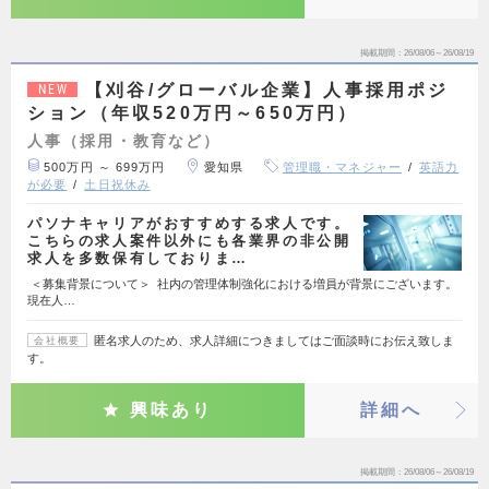
掲載期間
26/08/06～26/08/19
【刈谷/グローバル企業】人事採用ポジ
NEW
ション（年収520万円～650万円）
人事（採用・教育など）
500万円 ～ 699万円
愛知県
管理職・マネジャー
英語力
が必要
土日祝休み
パソナキャリアがおすすめする求人です。
こちらの求人案件以外にも各業界の非公開
求人を多数保有しておりま…
＜募集背景について＞ 社内の管理体制強化における増員が背景にございます。
現在人…
匿名求人のため、求人詳細につきましてはご面談時にお伝え致しま
会社概要
す。
興味あり
詳細へ
掲載期間
26/08/06～26/08/19