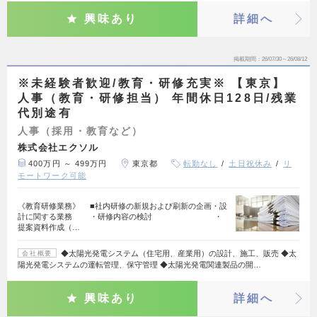
興味あり
詳細へ
掲載期間
26/07/30～26/08/12
※未経験者歓迎/教育・研修充実※ 【東京】
人事（教育・研修担当） 年間休日128日/残業
代別途有
人事（採用・教育など）
株式会社エクソル
400万円 ～ 499万円
東京都
転勤なし
土日祝休み
リ
モートワーク可能
《教育研修業務》 ■社内研修の新規および刷新の企画・設
計に関する業務 ・研修内容の検討 ・
提案資料作成（…
◆太陽光発電システム（住宅用、産業用）の設計、施工、販売 ◆太
会社概要
陽光発電システムの運転管理、保守管理 ◆太陽光発電関連製品の開…
興味あり
詳細へ