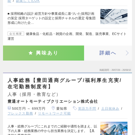
能
副業してもOK
■ 採用戦略の設計 経営方針や事業成長に基づいた採用計画
の策定 採用ターゲットの設定と採用チャネルの選定 母集団
形成に向けた企…
健康食品・化粧品・雑貨の企画、開発、製造、販売事業、ECサイト
会社概要
運営
興味あり
詳細へ
掲載期間
26/07/28～26/08/10
人事総務【豊田通商グループ/福利厚生充実/
在宅勤務制度有】
人事（採用・教育など）
豊通オートモーティブクリエーション株式会社
500万円 ～ 699万円
愛知県
英語力不問
土日祝休み
フレックス勤務
リモートワーク可能
人事・総務グループにこれまでのご経験や適性を踏まえ、以
下の人事・総務業務の中から担当業務を決定します。 【具