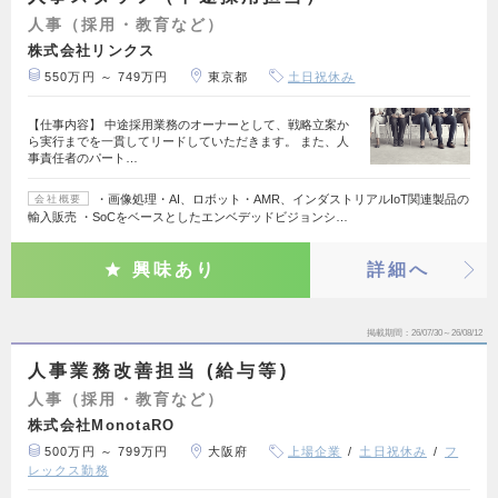
人事（採用・教育など）
株式会社リンクス
550万円 ～ 749万円
東京都
土日祝休み
【仕事内容】 中途採用業務のオーナーとして、戦略立案か
ら実行までを一貫してリードしていただきます。 また、人
事責任者のパート…
・画像処理・AI、ロボット・AMR、インダストリアルIoT関連製品の
会社概要
輸入販売 ・SoCをベースとしたエンベデッドビジョンシ…
興味あり
詳細へ
掲載期間
26/07/30～26/08/12
人事業務改善担当 (給与等)
人事（採用・教育など）
株式会社MonotaRO
500万円 ～ 799万円
大阪府
上場企業
土日祝休み
フ
レックス勤務