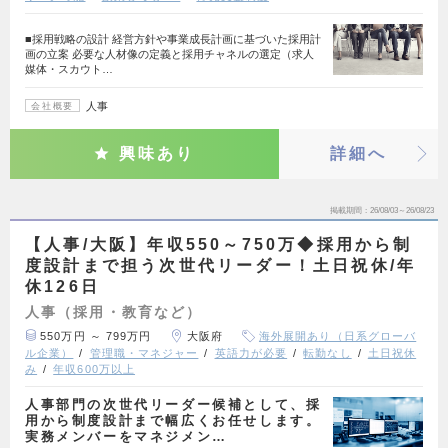
■採用戦略の設計 経営方針や事業成長計画に基づいた採用計
画の立案 必要な人材像の定義と採用チャネルの選定（求人
媒体・スカウト…
人事
会社概要
興味あり
詳細へ
掲載期間
26/08/03～26/08/23
【人事/大阪】年収550～750万◆採用から制
度設計まで担う次世代リーダー！土日祝休/年
休126日
人事（採用・教育など）
550万円 ～ 799万円
大阪府
海外展開あり（日系グローバ
ル企業）
管理職・マネジャー
英語力が必要
転勤なし
土日祝休
み
年収600万以上
人事部門の次世代リーダー候補として、採
用から制度設計まで幅広くお任せします。
実務メンバーをマネジメン…