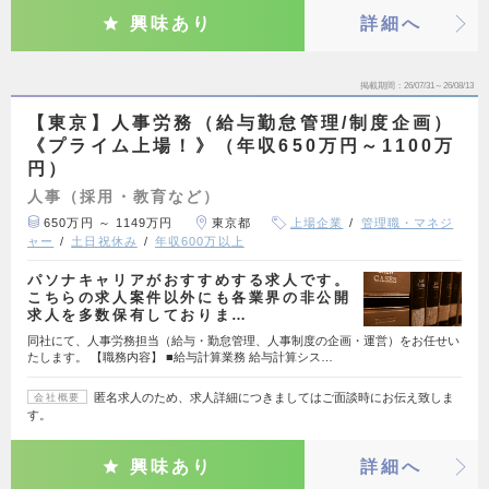
興味あり
詳細へ
掲載期間
26/07/31～26/08/13
【東京】人事労務（給与勤怠管理/制度企画）
《プライム上場！》（年収650万円～1100万
円）
人事（採用・教育など）
650万円 ～ 1149万円
東京都
上場企業
管理職・マネジ
ャー
土日祝休み
年収600万以上
パソナキャリアがおすすめする求人です。
こちらの求人案件以外にも各業界の非公開
求人を多数保有しておりま…
同社にて、人事労務担当（給与・勤怠管理、人事制度の企画・運営）をお任せい
たします。 【職務内容】 ■給与計算業務 給与計算シス…
匿名求人のため、求人詳細につきましてはご面談時にお伝え致しま
会社概要
す。
興味あり
詳細へ