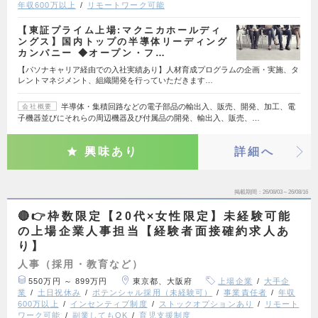
年収600万以上
リモートワーク可能
【東証プライム上場:マクニカホールディ
ングス】国内トップの半導体リーディング
カンパニー ◆オープン・フ…
【パソナキャリア経由での入社実績あり】人材育成プログラムの企画・実施、タ
レントマネジメント、組織開発を行っていただきます…
半導体・集積回路などの電子部品の輸出入、販売、開発、加工、電
会社概要
子機器並びにそれらの周辺機器及び付属品の開発、輸出入、販売、…
興味あり
詳細へ
掲載期間
26/08/03～26/08/16
🔴👉枠数限定【20代×女性限定】未経験可能
の上場企業人事担当【経験者面接確約求人あ
り】
人事（採用・教育など）
550万円 ～ 899万円
東京都、大阪府
上場企業
大手企
業
土日祝休み
ポテンシャル採用（未経験可）
事業責任者
年収
600万以上
インセンティブ制度
ストックオプションあり
リモート
ワーク可能
副業してもOK
育児支援制度