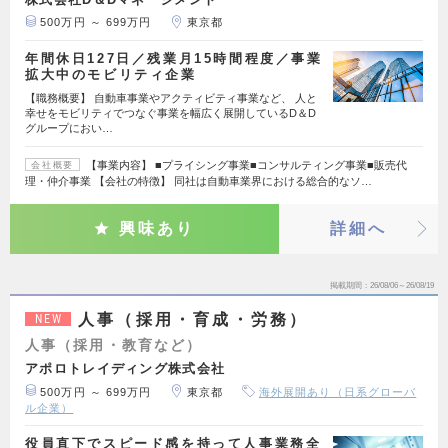
500万円 ～ 699万円
東京都
年間休日127日／残業月15時間程度／事業
拡大中のモビリティ企業
【職務概要】 自動車事業やアクティビティ事業など、 人と
幸せをモビリティでつなぐ事業を幅広く展開しているD＆D
グループにおい…
【事業内容】 ■プライシング事業■コンサルティング事業■販売代
会社概要
理・仲介事業 【会社の特徴】 同社は自動車業界における総合的なソ…
興味あり
詳細へ
掲載期間
26/08/06～26/08/19
人事（採用・育成・労務）
NEW
人事（採用・教育など）
アポロトレイディング株式会社
500万円 ～ 699万円
東京都
海外展開あり（日系グローバ
ル企業）
役員直下でスピード感を持って人事業務全