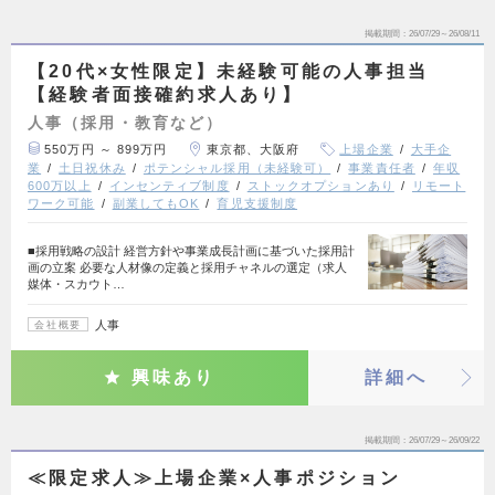
掲載期間
26/07/29～26/08/11
【20代×女性限定】未経験可能の人事担当
【経験者面接確約求人あり】
人事（採用・教育など）
550万円 ～ 899万円
東京都、大阪府
上場企業
大手企
業
土日祝休み
ポテンシャル採用（未経験可）
事業責任者
年収
600万以上
インセンティブ制度
ストックオプションあり
リモート
ワーク可能
副業してもOK
育児支援制度
■採用戦略の設計 経営方針や事業成長計画に基づいた採用計
画の立案 必要な人材像の定義と採用チャネルの選定（求人
媒体・スカウト…
人事
会社概要
興味あり
詳細へ
掲載期間
26/07/29～26/09/22
≪限定求人≫上場企業×人事ポジション