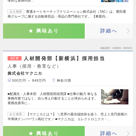
体的な業務内容…
豊通オートモーティブクリエーション株式会社（TAC）は、豊田通
会社概要
商グループに属する自動車部品・用品の専門商社です。 【事業内…
興味あり
詳細へ
掲載期間
26/08/06～26/08/19
人材開発部【新横浜】採用担当
NEW
人事（採用・教育など）
株式会社マクニカ
500万円 ～ 849万円
神奈川県
■配属先：人事本部 人材開発部採用課 ■仕事の魅力 単なる
事務作業ではなく、自ら考え行動することが求められます。
業務改善等に…
【マクニカとは？】 ＼世界の最先端技術を扱う、売上１兆円規模の
会社概要
半導体ナンバーワン商社です／ ■マクニカは、エレクトロニクス・…
興味あり
詳細へ