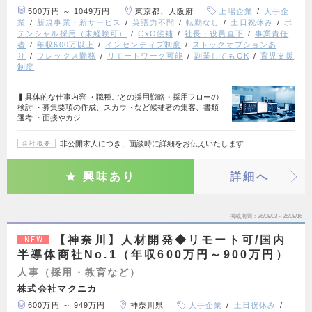
500万円 ～ 1049万円
東京都、大阪府
上場企業
大手企
業
新規事業・新サービス
英語力不問
転勤なし
土日祝休み
ポ
テンシャル採用（未経験可）
CxO候補
社長・役員直下
事業責任
者
年収600万以上
インセンティブ制度
ストックオプションあ
り
フレックス勤務
リモートワーク可能
副業してもOK
育児支援
制度
▍具体的な仕事内容 ・職種ごとの採用戦略・採用フローの
検討 ・募集要項の作成、スカウトなど候補者の集客、書類
選考 ・面接やカジ…
非公開求人につき、面談時に詳細をお伝えいたします
会社概要
興味あり
詳細へ
掲載期間
26/08/03～26/08/16
【神奈川】人材開発◆リモート可/国内
NEW
半導体商社No.1（年収600万円～900万円）
人事（採用・教育など）
株式会社マクニカ
600万円 ～ 949万円
神奈川県
大手企業
土日祝休み