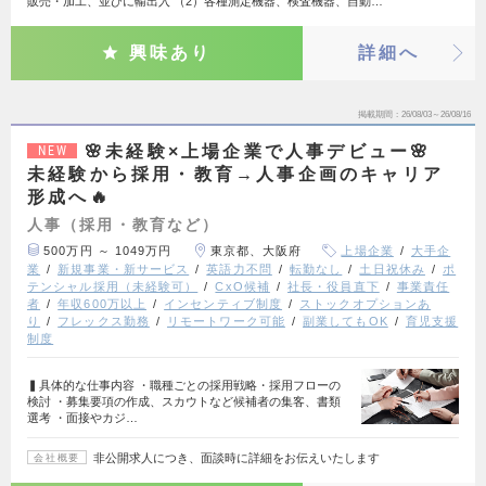
販売・加工、並びに輸出入 （2）各種測定機器、検査機器、自動…
興味あり
詳細へ
掲載期間
26/08/03～26/08/16
🌸未経験×上場企業で人事デビュー🌸
NEW
未経験から採用・教育→人事企画のキャリア
形成へ🔥
人事（採用・教育など）
500万円 ～ 1049万円
東京都、大阪府
上場企業
大手企
業
新規事業・新サービス
英語力不問
転勤なし
土日祝休み
ポ
テンシャル採用（未経験可）
CxO候補
社長・役員直下
事業責任
者
年収600万以上
インセンティブ制度
ストックオプションあ
り
フレックス勤務
リモートワーク可能
副業してもOK
育児支援
制度
▍具体的な仕事内容 ・職種ごとの採用戦略・採用フローの
検討 ・募集要項の作成、スカウトなど候補者の集客、書類
選考 ・面接やカジ…
非公開求人につき、面談時に詳細をお伝えいたします
会社概要