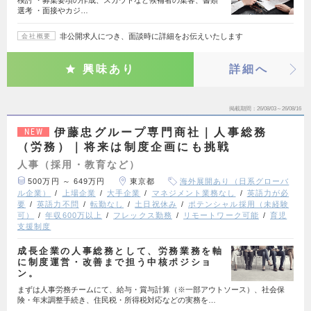
検討 ・募集要項の作成、スカウトなど候補者の集客、書類
選考 ・面接やカジ…
非公開求人につき、面談時に詳細をお伝えいたします
会社概要
興味あり
詳細へ
掲載期間
26/08/03～26/08/16
伊藤忠グループ専門商社｜人事総務
NEW
（労務）｜将来は制度企画にも挑戦
人事（採用・教育など）
500万円 ～ 649万円
東京都
海外展開あり（日系グローバ
ル企業）
上場企業
大手企業
マネジメント業務なし
英語力が必
要
英語力不問
転勤なし
土日祝休み
ポテンシャル採用（未経験
可）
年収600万以上
フレックス勤務
リモートワーク可能
育児
支援制度
成長企業の人事総務として、労務業務を軸
に制度運営・改善まで担う中核ポジショ
ン。
まずは人事労務チームにて、給与・賞与計算（※一部アウトソース）、社会保
険・年末調整手続き、住民税・所得税対応などの実務を…