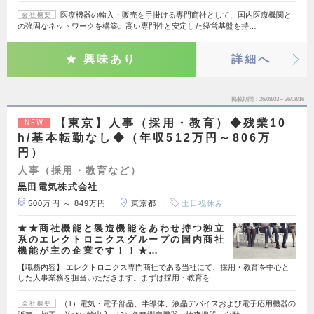
医療機器の輸入・販売を手掛ける専門商社として、国内医療機関と
会社概要
の強固なネットワークを構築。高い専門性と安定した経営基盤を持…
興味あり
詳細へ
掲載期間
26/08/03～26/08/16
【東京】人事（採用・教育）◆残業10
NEW
h/基本転勤なし◆（年収512万円～806万
円）
人事（採用・教育など）
黒田電気株式会社
500万円 ～ 849万円
東京都
土日祝休み
★★商社機能と製造機能をあわせ持つ独立
系のエレクトロニクスグループの国内商社
機能が主の企業です！！★…
【職務内容】 エレクトロニクス専門商社である当社にて、採用・教育を中心と
した人事業務を担当いただきます。まずは採用・教育を…
（1）電気・電子部品、半導体、液晶デバイスおよび電子応用機器の
会社概要