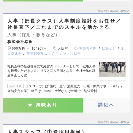
掲載期間
26/07/31～26/08/17
人事（部長クラス）人事制度設計をお任せ／
社長直下／これまでのスキルを活かせる
人事（採用・教育など）
株式会社幸田
600万円 ～ 1049万円
大阪府
英語力不問
転勤なし
土
日祝休み
年収600万以上
フレックス勤務
社長直轄の新設部署にて経営のパートナーとして、戦略人事
を担当いただきます。社長と二人三脚となり、会社全体の課
題を正しく認…
【スローガンは”面舵一盃”／酒類販売、出店・開業サポートを行う
会社概要
老舗安定企業】 幸田は1945年に大阪なんばの地で、清涼飲料…
興味あり
詳細へ
掲載期間
26/07/30～26/08/12
人事スタッフ（中途採用担当）