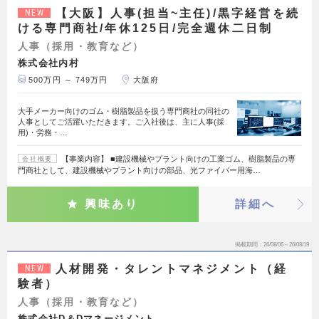
【大阪】人事(担当~主任)/黒字経営を続
NEW
ける専門商社/年休125日/完全週休二日制
人事（採用・教育など）
株式会社内村
500万円 ～ 749万円
大阪府
大手メーカー向けのゴム・樹脂製品を扱う専門商社の同社の
人事としてご活躍いただきます。ご入社後は、主に人事(採
用)・労務・…
【事業内容】 ■建設機械やプラント向けの工業ゴム、樹脂製品の専
会社概要
門商社として、建設機械やプラント向けの部品、光ファイバー用海…
興味あり
詳細へ
掲載期間
26/08/06～26/08/19
人材開発・タレントマネジメント（経
NEW
験者）
人事（採用・教育など）
株式会社D＆Dマネージメント