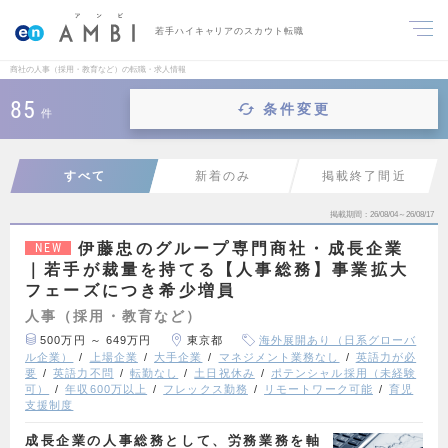
若手ハイキャリアのスカウト転職
商社の人事（採用・教育など）の転職・求人情報
85
条件変更
件
すべて
新着のみ
掲載終了間近
掲載期間
26/08/04～26/08/17
伊藤忠のグループ専門商社・成長企業
NEW
｜若手が裁量を持てる【人事総務】事業拡大
フェーズにつき希少増員
人事（採用・教育など）
500万円 ～ 649万円
東京都
海外展開あり（日系グローバ
ル企業）
上場企業
大手企業
マネジメント業務なし
英語力が必
要
英語力不問
転勤なし
土日祝休み
ポテンシャル採用（未経験
可）
年収600万以上
フレックス勤務
リモートワーク可能
育児
支援制度
成長企業の人事総務として、労務業務を軸