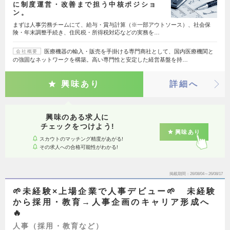
に制度運営・改善まで担う中核ポジショ
ン。
まずは人事労務チームにて、給与・賞与計算（※一部アウトソース）、社会保
険・年末調整手続き、住民税・所得税対応などの実務を…
医療機器の輸入・販売を手掛ける専門商社として、国内医療機関と
会社概要
の強固なネットワークを構築。高い専門性と安定した経営基盤を持…
興味あり
詳細へ
興味のある求人に
チェックをつけよう!
興味あり
スカウトのマッチング精度があがる!
その求人への合格可能性がわかる!
掲載期間
26/08/04～26/08/17
🌱未経験×上場企業で人事デビュー🌱 未経験
から採用・教育→人事企画のキャリア形成へ
🔥
人事（採用・教育など）