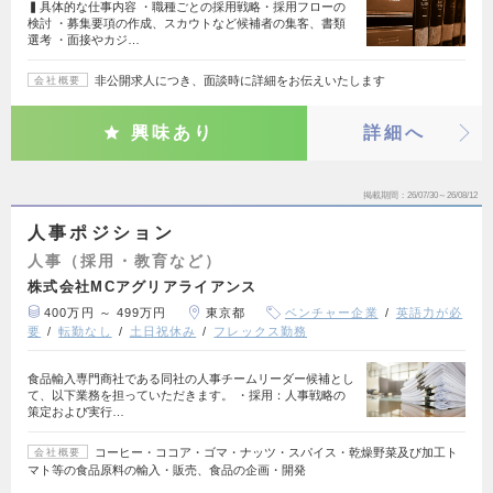
▍具体的な仕事内容 ・職種ごとの採用戦略・採用フローの
検討 ・募集要項の作成、スカウトなど候補者の集客、書類
選考 ・面接やカジ…
非公開求人につき、面談時に詳細をお伝えいたします
会社概要
興味あり
詳細へ
掲載期間
26/07/30～26/08/12
人事ポジション
人事（採用・教育など）
株式会社MCアグリアライアンス
400万円 ～ 499万円
東京都
ベンチャー企業
英語力が必
要
転勤なし
土日祝休み
フレックス勤務
食品輸入専門商社である同社の人事チームリーダー候補とし
て、以下業務を担っていただきます。 ・採用：人事戦略の
策定および実行…
コーヒー・ココア・ゴマ・ナッツ・スパイス・乾燥野菜及び加工ト
会社概要
マト等の食品原料の輸入・販売、食品の企画・開発