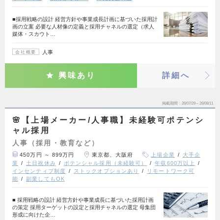
■採用戦略の設計 経営方針や事業成長計画に基づいた採用計
画の立案 必要な人材像の定義と採用チャネルの選定（求人
媒体・スカウト…
人事
会社概要
興味あり
詳細へ
掲載期間
26/07/29～26/08/11
🌸【上場メーカー/人事職】未経験可ポテンシ
ャル採用
人事（採用・教育など）
450万円 ～ 899万円
東京都、大阪府
上場企業
大手企
業
土日祝休み
ポテンシャル採用（未経験可）
年収600万以上
インセンティブ制度
ストックオプションあり
リモートワーク可
能
副業してもOK
■ 採用戦略の設計 経営方針や事業成長に基づいた採用計画
の策定 採用ターゲットの設定と採用チャネルの選定 母集団
形成に向けた企…