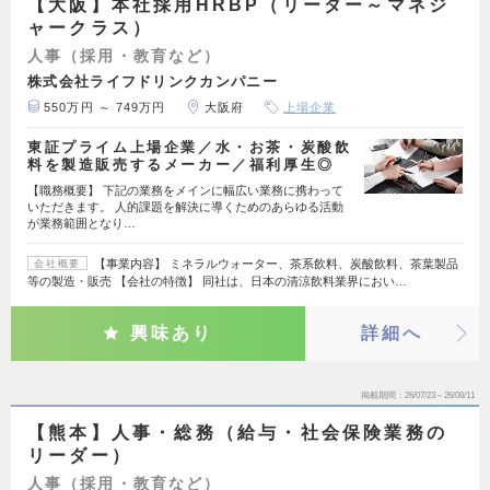
【大阪】本社採用HRBP（リーダー～マネジ
ャークラス）
人事（採用・教育など）
株式会社ライフドリンクカンパニー
550万円 ～ 749万円
大阪府
上場企業
東証プライム上場企業／水・お茶・炭酸飲
料を製造販売するメーカー／福利厚生◎
【職務概要】 下記の業務をメインに幅広い業務に携わって
いただきます。 人的課題を解決に導くためのあらゆる活動
が業務範囲となり…
【事業内容】 ミネラルウォーター、茶系飲料、炭酸飲料、茶葉製品
会社概要
等の製造・販売 【会社の特徴】 同社は、日本の清涼飲料業界におい…
興味あり
詳細へ
掲載期間
26/07/23～26/08/11
【熊本】人事・総務（給与・社会保険業務の
リーダー）
人事（採用・教育など）