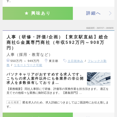
す。
興味あり
詳細へ
掲載期間
26/07/27～26/08/09
人事（研修・評価/企画）【東京駅直結】総合
商社G金属専門商社（年収592万円～908万
円）
人事（採用・教育など）
550万円 ～ 949万円
東京都
土日祝休み
フレックス勤
務
リモートワーク可能
パソナキャリアがおすすめする求人です。
こちらの求人案件以外にも各業界の非公開
求人を多数保有しておりま…
【業務概要】 同社人事部にて研修、評価等の実務作業を担当頂きます。 適正を
見てその他様々な業務に御対応頂きます。 【募集部門】…
匿名求人のため、求人詳細につきましてはご面談時にお伝え致しま
会社概要
す。