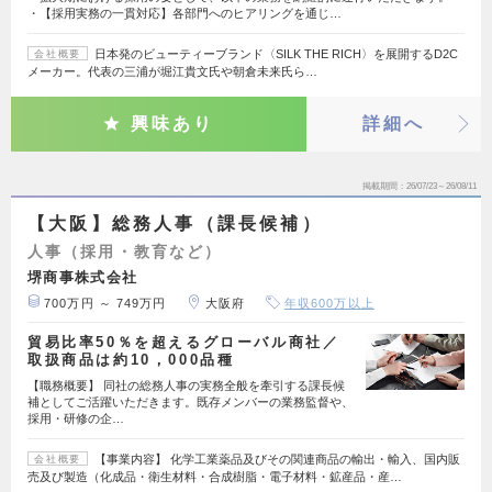
・【採用実務の一貫対応】各部門へのヒアリングを通じ…
日本発のビューティーブランド〈SILK THE RICH〉を展開するD2C
会社概要
メーカー。代表の三浦が堀江貴文氏や朝倉未来氏ら…
興味あり
詳細へ
掲載期間
26/07/23～26/08/11
【大阪】総務人事（課長候補）
人事（採用・教育など）
堺商事株式会社
700万円 ～ 749万円
大阪府
年収600万以上
貿易比率50％を超えるグローバル商社／
取扱商品は約10，000品種
【職務概要】 同社の総務人事の実務全般を牽引する課長候
補としてご活躍いただきます。既存メンバーの業務監督や、
採用・研修の企…
【事業内容】 化学工業薬品及びその関連商品の輸出・輸入、国内販
会社概要
売及び製造（化成品・衛生材料・合成樹脂・電子材料・鉱産品・産…