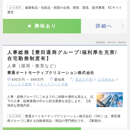
健康食品・化粧品・雑貨の企画、開発、製造、販売事業、ECサイト
会社概要
運営
興味あり
詳細へ
掲載期間
26/07/28～26/08/10
人事総務【豊田通商グループ/福利厚生充実/
在宅勤務制度有】
人事（採用・教育など）
豊通オートモーティブクリエーション株式会社
500万円 ～ 699万円
愛知県
英語力不問
土日祝休み
フレックス勤務
リモートワーク可能
人事・総務グループにこれまでのご経験や適性を踏まえ、以
下の人事・総務業務の中から担当業務を決定します。 【具
体的な業務内容…
豊通オートモーティブクリエーション株式会社（TAC）は、豊田通
会社概要
商グループに属する自動車部品・用品の専門商社です。 【事業内…