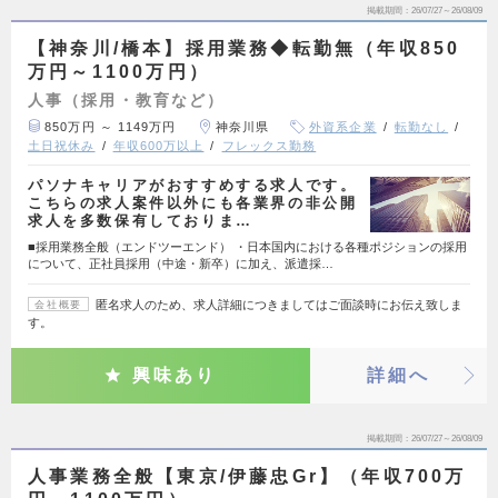
掲載期間
26/07/27～26/08/09
【神奈川/橋本】採用業務◆転勤無（年収850
万円～1100万円）
人事（採用・教育など）
850万円 ～ 1149万円
神奈川県
外資系企業
転勤なし
土日祝休み
年収600万以上
フレックス勤務
パソナキャリアがおすすめする求人です。
こちらの求人案件以外にも各業界の非公開
求人を多数保有しておりま…
■採用業務全般（エンドツーエンド） ・日本国内における各種ポジションの採用
について、正社員採用（中途・新卒）に加え、派遣採…
匿名求人のため、求人詳細につきましてはご面談時にお伝え致しま
会社概要
す。
興味あり
詳細へ
掲載期間
26/07/27～26/08/09
人事業務全般【東京/伊藤忠Gr】（年収700万