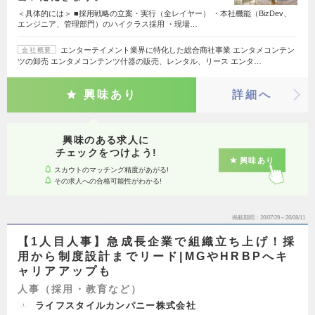
＜具体的には＞ ■採用戦略の立案・実行（全レイヤー） ・本社機能（BizDev、
エンジニア、管理部門）のハイクラス採用 ・現場…
エンターテイメント業界に特化した総合商社事業 エンタメコンテン
会社概要
ツの卸売 エンタメコンテンツ什器の販売、レンタル、リース エンタ…
興味あり
詳細へ
興味のある求人に
チェックをつけよう!
興味あり
スカウトのマッチング精度があがる!
その求人への合格可能性がわかる!
掲載期間
26/07/29～26/08/11
【1人目人事】急成長企業で組織立ち上げ！採
用から制度設計までリード|MGやHRBPへキ
ャリアアップも
人事（採用・教育など）
ライフスタイルカンパニー株式会社