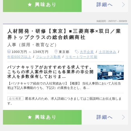
興味あり
詳細へ
掲載期間
26/07/27～26/08/09
人材開発・研修【東京】■三菱商事×双日／業
界トップクラスの総合鉄鋼商社
人事（採用・教育など）
1000万円 ～ 1349万円
東京都
大手企業
土日祝休み
年収600万以上
フレックス勤務
リモートワーク可能
パソナキャリアがおすすめする求人です。
こちらの求人案件以外にも各業界の非公開
求人を多数保有しておりま…
【パソナキャリア経由での入社実績あり】【概要】 当社人事部において入社当
初は下記人事機能のうち、下記2）の業務を主とし、各…
匿名求人のため、求人詳細につきましてはご面談時にお伝え致しま
会社概要
す。
興味あり
詳細へ