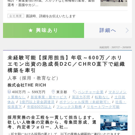
検討 ・募集要項の作成、スカウトなど候補者の集客、書類
選考 ・面接やカジ…
面談時、詳細をお伝えいたします
会社概要
興味あり
詳細へ
掲載期間
26/07/27～26/08/09
未経験可能【採用担当】年収～600万／ホリ
エモン出資の急成長D2C／CHRO直下で組織
構築を牽引
人事（採用・教育など）
株式会社THE RICH
400万円 ～ 599万円
東京都
ベンチャー企業
マネジメン
ト業務なし
新規事業・新サービス
英語力不問
転勤なし
土日祝
休み
1億円以上資金調達済
ポテンシャル採用（未経験可）
社長・
役員直下
年収600万以上
フレックス勤務
リモートワーク可能
採用実務の全工程を一貫して担当します。
欲しい人物像の定義から、母集団形成、選
考、内定者フォロー、入社…
・拡大期における採用の要として、以下の業務を網羅的に遂行いただきます。