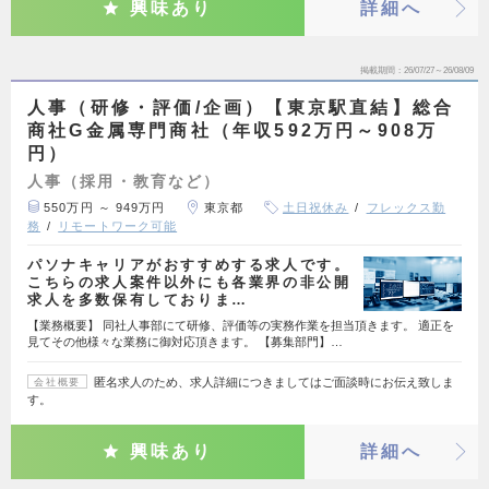
興味あり
詳細へ
掲載期間
26/07/27～26/08/09
人事（研修・評価/企画）【東京駅直結】総合
商社G金属専門商社（年収592万円～908万
円）
人事（採用・教育など）
550万円 ～ 949万円
東京都
土日祝休み
フレックス勤
務
リモートワーク可能
パソナキャリアがおすすめする求人です。
こちらの求人案件以外にも各業界の非公開
求人を多数保有しておりま…
【業務概要】 同社人事部にて研修、評価等の実務作業を担当頂きます。 適正を
見てその他様々な業務に御対応頂きます。 【募集部門】…
匿名求人のため、求人詳細につきましてはご面談時にお伝え致しま
会社概要
す。
興味あり
詳細へ