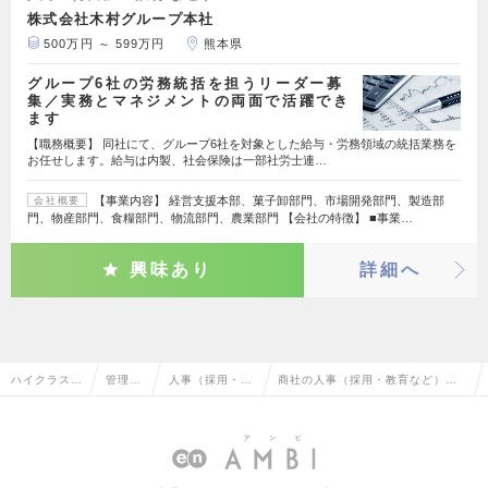
株式会社木村グループ本社
500万円 ～ 599万円
熊本県
グループ6社の労務統括を担うリーダー募
集／実務とマネジメントの両面で活躍でき
ます
【職務概要】 同社にて、グループ6社を対象とした給与・労務領域の統括業務を
お任せします。給与は内製、社会保険は一部社労士連…
【事業内容】 経営支援本部、菓子卸部門、市場開発部門、製造部
会社概要
門、物産部門、食糧部門、物流部門、農業部門 【会社の特徴】 ■事業…
興味あり
詳細へ
ハイクラス求
管理部
人事（採用・教
商社の人事（採用・教育など）の
人TOP
門系
育など）
転職・求人情報一覧