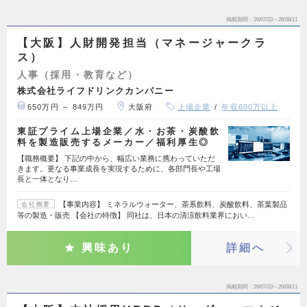
掲載期間
26/07/23～26/08/11
【大阪】人財開発担当（マネージャークラ
ス）
人事（採用・教育など）
株式会社ライフドリンクカンパニー
650万円 ～ 849万円
大阪府
上場企業
年収600万以上
東証プライム上場企業／水・お茶・炭酸飲
料を製造販売するメーカー／福利厚生◎
【職務概要】 下記の中から、幅広い業務に携わっていただ
きます。更なる事業成長を実現するために、各部門長や工場
長と一体となり…
【事業内容】 ミネラルウォーター、茶系飲料、炭酸飲料、茶葉製品
会社概要
等の製造・販売 【会社の特徴】 同社は、日本の清涼飲料業界におい…
興味あり
詳細へ
掲載期間
26/07/23～26/08/11