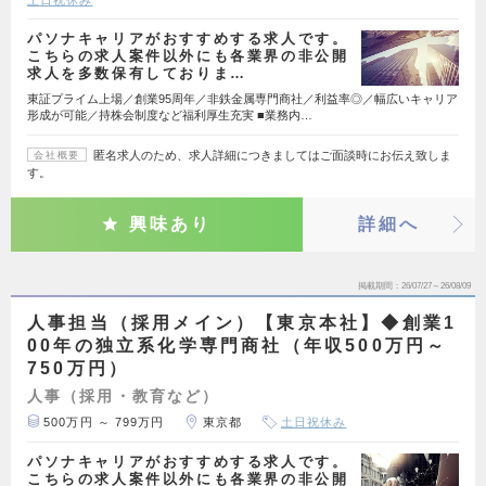
土日祝休み
パソナキャリアがおすすめする求人です。
こちらの求人案件以外にも各業界の非公開
求人を多数保有しておりま…
東証プライム上場／創業95周年／非鉄金属専門商社／利益率◎／幅広いキャリア
形成が可能／持株会制度など福利厚生充実 ■業務内…
匿名求人のため、求人詳細につきましてはご面談時にお伝え致しま
会社概要
す。
興味あり
詳細へ
掲載期間
26/07/27～26/08/09
人事担当（採用メイン）【東京本社】◆創業1
00年の独立系化学専門商社（年収500万円～
750万円）
人事（採用・教育など）
500万円 ～ 799万円
東京都
土日祝休み
パソナキャリアがおすすめする求人です。
こちらの求人案件以外にも各業界の非公開