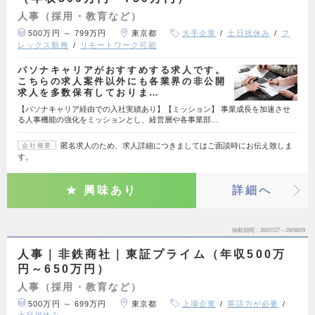
人事（採用・教育など）
500万円 ～ 799万円
東京都
大手企業
土日祝休み
フ
レックス勤務
リモートワーク可能
パソナキャリアがおすすめする求人です。
こちらの求人案件以外にも各業界の非公開
求人を多数保有しておりま…
【パソナキャリア経由での入社実績あり】【ミッション】 事業成長を加速させ
る人事機能の強化をミッションとし、経営層や各事業部…
匿名求人のため、求人詳細につきましてはご面談時にお伝え致しま
会社概要
す。
興味あり
詳細へ
掲載期間
26/07/27～26/08/09
人事｜非鉄商社｜東証プライム（年収500万
円～650万円）
人事（採用・教育など）
500万円 ～ 699万円
東京都
上場企業
英語力が必要