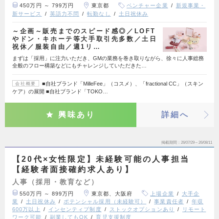
450万円 ～ 799万円
東京都
ベンチャー企業
新規事業・
新サービス
英語力不問
転勤なし
土日祝休み
～企画～販売までのスピード感◎／LOFT
やドン・キホーテ等大手取引先多数／土日
祝休／服装自由／週1リ…
まずは「採用」に注力いただき、GMの業務を巻き取りながら、徐々に人事総務
全般のフロー構築などにもチャレンジしていただきた…
■自社ブランド「MilleFee」（コスメ）、「fractional CC」（スキン
会社概要
ケア）の展開 ■自社ブランド「TOKO…
興味あり
詳細へ
掲載期間
26/07/29～26/08/11
【20代×女性限定】未経験可能の人事担当
【経験者面接確約求人あり】
人事（採用・教育など）
550万円 ～ 899万円
東京都、大阪府
上場企業
大手企
業
土日祝休み
ポテンシャル採用（未経験可）
事業責任者
年収
600万以上
インセンティブ制度
ストックオプションあり
リモート
ワーク可能
副業してもOK
育児支援制度