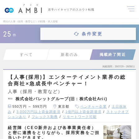
若手ハイキャリアのスカウト転職
商社の人事（採用・教育など）の転職・求人情報
25
条件変更
件
すべて
新着のみ
掲載終了間近
掲載期間
26/07/29～26/08/11
【人事(採用)】エンターテイメント業界の総
合商社×急成長中ベンチャー！
人事（採用・教育など）
株式会社パレットグループ(旧：株式会社Arii)
550万円 ～ 599万円
東京都
ベンチャー企業
土日祝休
み
3,000万円以上資金調達済
1億円以上資金調達済
ストックオプ
ションあり
フレックス勤務
リモートワーク可能
経営陣（CEO新井および各事業責任者）
と密に連携をとりながら、採用実務をご担
当いただきます。