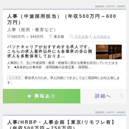
掲載期間
26/07/27～26/08/09
人事（中途採用担当）（年収500万円～600
万円）
人事（採用・教育など）
500万円 ～ 649万円
東京都
大手企業
土日祝休み
パソナキャリアがおすすめする求人です。
こちらの求人案件以外にも各業界の非公開
求人を多数保有しておりま…
人事部にて、主に中途採用・教育・研修等に関する業務を担当していただきま
す。 ■具体的な仕事内容 ・採用戦略の企画立案 ・採用戦…
匿名求人のため、求人詳細につきましてはご面談時にお伝え致しま
会社概要
す。
興味あり
詳細へ
掲載期間
26/07/27～26/08/09
人事/HRBP・人事企画【東京/リモフレ有】
（年収500万円～750万円）