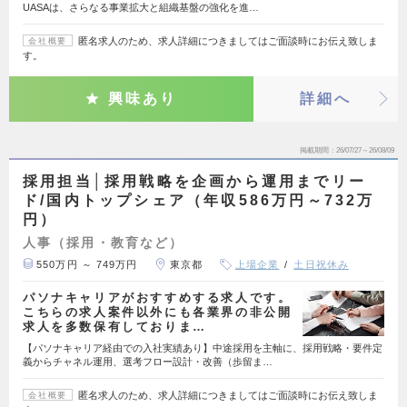
UASAは、さらなる事業拡大と組織基盤の強化を進…
匿名求人のため、求人詳細につきましてはご面談時にお伝え致しま
会社概要
す。
興味あり
詳細へ
掲載期間
26/07/27～26/08/09
採用担当│採用戦略を企画から運用までリー
ド/国内トップシェア（年収586万円～732万
円）
人事（採用・教育など）
550万円 ～ 749万円
東京都
上場企業
土日祝休み
パソナキャリアがおすすめする求人です。
こちらの求人案件以外にも各業界の非公開
求人を多数保有しておりま…
【パソナキャリア経由での入社実績あり】中途採用を主軸に、採用戦略・要件定
義からチャネル運用、選考フロー設計・改善（歩留ま…
匿名求人のため、求人詳細につきましてはご面談時にお伝え致しま
会社概要