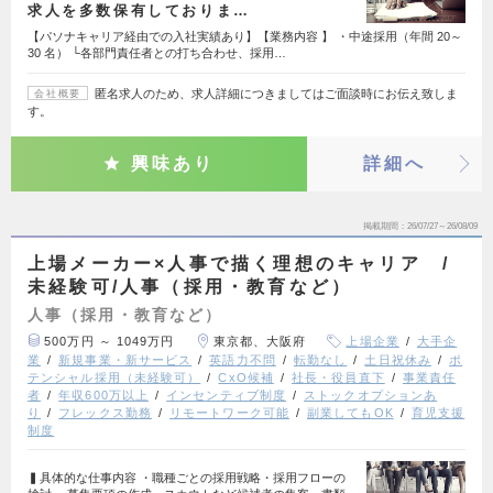
求人を多数保有しておりま…
【パソナキャリア経由での入社実績あり】【業務内容 】 ・中途採用（年間 20～
30 名） └各部門責任者との打ち合わせ、採用…
匿名求人のため、求人詳細につきましてはご面談時にお伝え致しま
会社概要
す。
興味あり
詳細へ
掲載期間
26/07/27～26/08/09
上場メーカー×人事で描く理想のキャリア /
未経験可/人事（採用・教育など）
人事（採用・教育など）
500万円 ～ 1049万円
東京都、大阪府
上場企業
大手企
業
新規事業・新サービス
英語力不問
転勤なし
土日祝休み
ポ
テンシャル採用（未経験可）
CxO候補
社長・役員直下
事業責任
者
年収600万以上
インセンティブ制度
ストックオプションあ
り
フレックス勤務
リモートワーク可能
副業してもOK
育児支援
制度
▍具体的な仕事内容 ・職種ごとの採用戦略・採用フローの