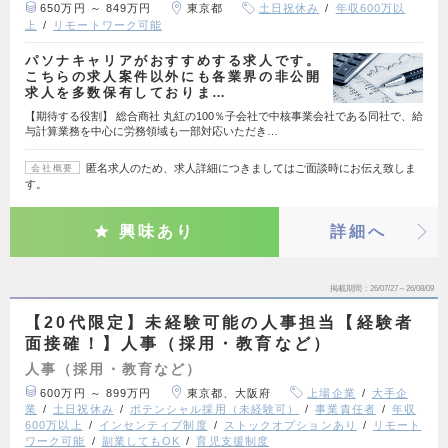
650万円 ～ 849万円
東京都
土日祝休み
年収600万以
上
リモートワーク可能
パソナキャリアがおすすめする求人です。
こちらの求人案件以外にも各業界の非公開
求人を多数保有しておりま…
【期待する役割】 総合商社 丸紅の100％子会社で中核事業会社である同社で、給
与計算業務を中心に労務領域も一部対応いただき…
匿名求人のため、求人詳細につきましてはご面談時にお伝え致しま
会社概要
す。
興味あり
詳細へ
掲載期間
26/07/27～26/08/09
【20代限定】未経験可能の人事担当【経験者
面接確！】人事（採用・教育など）
人事（採用・教育など）
600万円 ～ 899万円
東京都、大阪府
上場企業
大手企
業
土日祝休み
ポテンシャル採用（未経験可）
事業責任者
年収
600万以上
インセンティブ制度
ストックオプションあり
リモート
ワーク可能
副業してもOK
育児支援制度