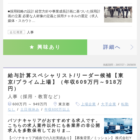
■採用戦略の設計 経営方針や事業成長計画に基づいた採用計
画の立案 必要な人材像の定義と採用チャネルの選定（求人
媒体・スカウト…
人事
会社概要
興味あり
詳細へ
掲載期間
26/07/27～26/08/09
給与計算スペシャリスト/リーダー候補【東
京/プライム上場】（年収609万円～918万
円）
人事（採用・教育など）
600万円 ～ 949万円
東京都
上場企業
大手企業
転勤
なし
土日祝休み
年収600万以上
パソナキャリアがおすすめする求人です。
こちらの求人案件以外にも各業界の非公開
求人を多数保有しておりま…
【パソナキャリア経由での入社実績あり】【募集背景／ミッション】 株式会社Y