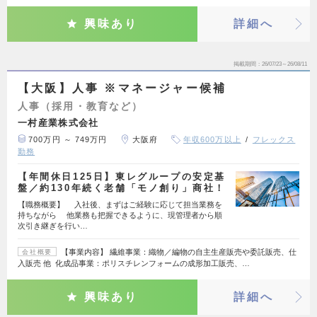
興味あり
詳細へ
掲載期間
26/07/23～26/08/11
【大阪】人事 ※マネージャー候補
人事（採用・教育など）
一村産業株式会社
700万円 ～ 749万円
大阪府
年収600万以上
フレックス
勤務
【年間休日125日】東レグループの安定基
盤／約130年続く老舗「モノ創り」商社！
【職務概要】 入社後、まずはご経験に応じて担当業務を
持ちながら 他業務も把握できるように、現管理者から順
次引き継ぎを行い…
【事業内容】 繊維事業：織物／編物の自主生産販売や委託販売、仕
会社概要
入販売 他 化成品事業：ポリスチレンフォームの成形加工販売、…
興味あり
詳細へ