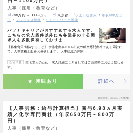
円～1100万円）
人事（採用・教育など）
700万円 ～ 1149万円
東京都
土日祝休み
年収600万以
上
フレックス勤務
リモートワーク可能
パソナキャリアがおすすめする求人です。
こちらの求人案件以外にも各業界の非公開
求人を多数保有しておりま…
【募集背景/期待すること】 伊藤忠商事100％出資の航空専門商社である同社に
て、人事業務全般をお任せします。 人事組織の体制…
匿名求人のため、求人詳細につきましてはご面談時にお伝え致しま
会社概要
す。
興味あり
詳細へ
掲載期間
26/07/27～26/08/09
【人事労務：給与計算担当】賞与6.98ヵ月実
績／化学専門商社（年収650万円～800万
円）
人事（採用・教育など）