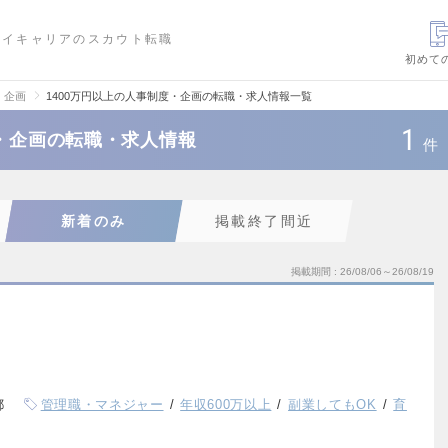
ハイキャリアのスカウト転職
初めて
・企画
1400万円以上の人事制度・企画の転職・求人情報一覧
1
度・企画の転職・求人情報
件
新着のみ
掲載終了間近
掲載期間
26/08/06～26/08/19
都
管理職・マネジャー
年収600万以上
副業してもOK
育