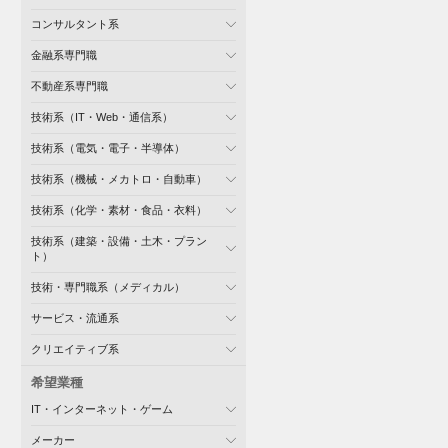
コンサルタント系
金融系専門職
不動産系専門職
技術系（IT・Web・通信系）
技術系（電気・電子・半導体）
技術系（機械・メカトロ・自動車）
技術系（化学・素材・食品・衣料）
技術系（建築・設備・土木・プラン
ト）
技術・専門職系（メディカル）
サービス・流通系
クリエイティブ系
希望業種
IT・インターネット・ゲーム
メーカー