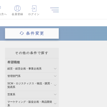
の方へ
会員登録
ログイン
条件変更
その他の条件で探す
希望職種
経営・経営企画・事業企画系
管理部門系
SCM・ロジスティクス・物流・購買・
貿易系
営業系
マーケティング・販促企画・商品開発
系