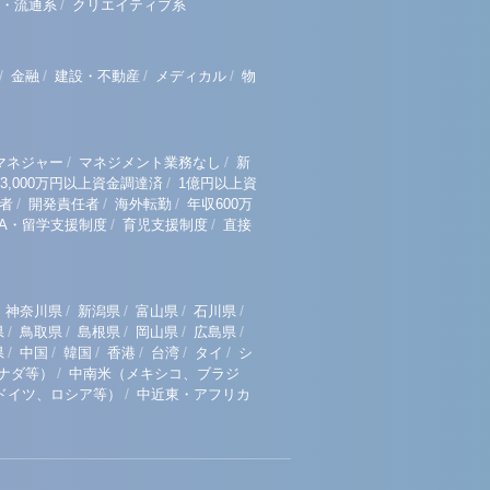
/
・流通系
クリエイティブ系
/
/
/
/
金融
建設・不動産
メディカル
物
/
/
マネジャー
マネジメント業務なし
新
/
3,000万円以上資金調達済
1億円以上資
/
/
/
者
開発責任者
海外転勤
年収600万
/
/
BA・留学支援制度
育児支援制度
直接
/
/
/
/
神奈川県
新潟県
富山県
石川県
/
/
/
/
/
県
鳥取県
島根県
岡山県
広島県
/
/
/
/
/
/
県
中国
韓国
香港
台湾
タイ
シ
/
ナダ等）
中南米（メキシコ、ブラジ
/
ドイツ、ロシア等）
中近東・アフリカ