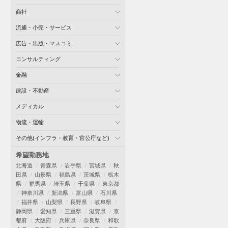
商社
流通・小売・サービス
広告・出版・マスコミ
コンサルティング
金融
建設・不動産
メディカル
物流・運輸
その他(インフラ・教育・官公庁など)
希望勤務地
北海道
青森県
岩手県
宮城県
秋
田県
山形県
福島県
茨城県
栃木
県
群馬県
埼玉県
千葉県
東京都
神奈川県
新潟県
富山県
石川県
福井県
山梨県
長野県
岐阜県
静岡県
愛知県
三重県
滋賀県
京
都府
大阪府
兵庫県
奈良県
和歌