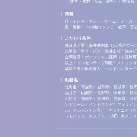
/
（化学・素材・食品・衣料）
技術系
業種
/
IT・インターネット・ゲーム
メーカー
/
流・運輸
その他(インフラ・教育・官公
こだわり条件
/
外資系企業
海外展開あり(日系グローバ
/
/
規事業・新サービス
海外出張
海外折
/
金調達済
ポテンシャル採用（未経験可
/
/
以上
インセンティブ制度
ストックオ
/
募集企業の掲載求人
ヘッドハンターの
勤務地
/
/
/
/
北海道
青森県
岩手県
宮城県
秋
/
/
/
/
福井県
山梨県
長野県
岐阜県
静
/
/
/
/
山口県
徳島県
香川県
愛媛県
高
/
/
ンガポール
インドネシア
フィリピン
/
ル、アルゼンチン等）
オセアニア（オ
（モロッコ、エジプト、UAE、南アフ