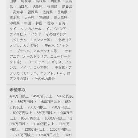
山県
鳥取県
島根県
岡山県
広島
県
山口県
徳島県
香川県
愛媛県
高知県
福岡県
佐賀県
長崎県
熊本県
大分県
宮崎県
鹿児島県
沖縄県
中国
韓国
香港
台湾
タイ
シンガポール
インドネシア
フィリピン
インド
その他アジア
（ベトナム、ミャンマー等）
北米（ア
メリカ、カナダ等）
中南米（メキシ
コ、ブラジル、アルゼンチン等）
オセ
アニア（オーストラリア、ニュージーラ
ンド等）
ヨーロッパ（イギリス、フラ
ンス、ドイツ、ロシア等）
中近東・ア
フリカ（モロッコ、エジプト、UAE、南
アフリカ等）
その他の海外
希望年収
400万円以上
450万円以上
500万円以
上
550万円以上
600万円以上
650
万円以上
700万円以上
750万円以上
800万円以上
850万円以上
900万円
以上
950万円以上
1000万円以上
1
050万円以上
1100万円以上
1150万
円以上
1200万円以上
1250万円以上
1300万円以上
1350万円以上
1400