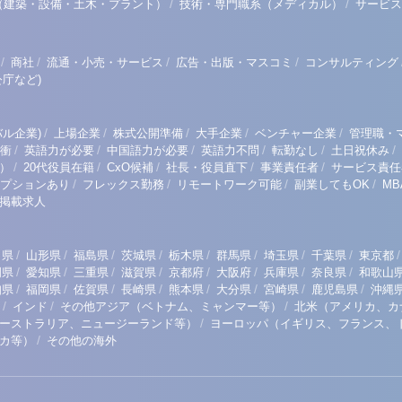
/
/
（建築・設備・土木・プラント）
技術・専門職系（メディカル）
サービス
/
/
/
/
商社
流通・小売・サービス
広告・出版・マスコミ
コンサルティング
庁など)
/
/
/
/
/
ル企業)
上場企業
株式公開準備
大手企業
ベンチャー企業
管理職・
/
/
/
/
/
/
衝
英語力が必要
中国語力が必要
英語力不問
転勤なし
土日祝休み
/
/
/
/
/
）
20代役員在籍
CxO候補
社長・役員直下
事業責任者
サービス責任
/
/
/
/
プションあり
フレックス勤務
リモートワーク可能
副業してもOK
M
掲載求人
/
/
/
/
/
/
/
/
/
田県
山形県
福島県
茨城県
栃木県
群馬県
埼玉県
千葉県
東京都
/
/
/
/
/
/
/
/
岡県
愛知県
三重県
滋賀県
京都府
大阪府
兵庫県
奈良県
和歌山
/
/
/
/
/
/
/
/
知県
福岡県
佐賀県
長崎県
熊本県
大分県
宮崎県
鹿児島県
沖縄
/
/
/
インド
その他アジア（ベトナム、ミャンマー等）
北米（アメリカ、カ
/
ーストラリア、ニュージーランド等）
ヨーロッパ（イギリス、フランス、
/
リカ等）
その他の海外