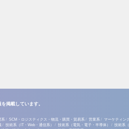
報を掲載しています。
/
/
/
門系
SCM・ロジスティクス・物流・購買・貿易系
営業系
マーケティン
/
/
/
職
技術系（IT・Web・通信系）
技術系（電気・電子・半導体）
技術系