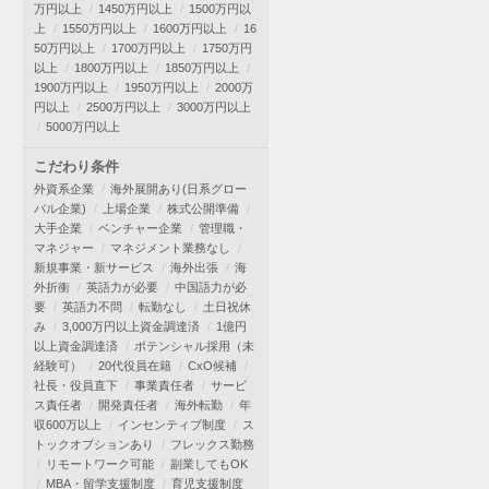
万円以上
1450万円以上
1500万円以
上
1550万円以上
1600万円以上
16
50万円以上
1700万円以上
1750万円
以上
1800万円以上
1850万円以上
1900万円以上
1950万円以上
2000万
円以上
2500万円以上
3000万円以上
5000万円以上
こだわり条件
外資系企業
海外展開あり(日系グロー
バル企業)
上場企業
株式公開準備
大手企業
ベンチャー企業
管理職・
マネジャー
マネジメント業務なし
新規事業・新サービス
海外出張
海
外折衝
英語力が必要
中国語力が必
要
英語力不問
転勤なし
土日祝休
み
3,000万円以上資金調達済
1億円
以上資金調達済
ポテンシャル採用（未
経験可）
20代役員在籍
CxO候補
社長・役員直下
事業責任者
サービ
ス責任者
開発責任者
海外転勤
年
収600万以上
インセンティブ制度
ス
トックオプションあり
フレックス勤務
リモートワーク可能
副業してもOK
MBA・留学支援制度
育児支援制度