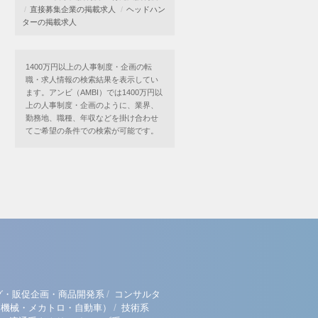
直接募集企業の掲載求人
ヘッドハン
ターの掲載求人
1400万円以上の人事制度・企画の転
職・求人情報の検索結果を表示してい
ます。アンビ（AMBI）では1400万円以
上の人事制度・企画のように、業界、
勤務地、職種、年収などを掛け合わせ
てご希望の条件での検索が可能です。
/
グ・販促企画・商品開発系
コンサルタ
/
（機械・メカトロ・自動車）
技術系