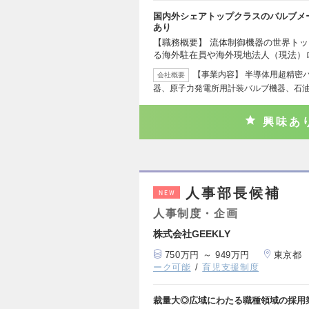
国内外シェアトップクラスのバルブメー
あり
【職務概要】 流体制御機器の世界ト
る海外駐在員や海外現地法人（現法）
【事業内容】 半導体用超精密
会社概要
器、原子力発電所用計装バルブ機器、石
興味あ
人事部長候補
NEW
人事制度・企画
株式会社GEEKLY
750万円 ～ 949万円
東京都
ーク可能
育児支援制度
裁量大◎広域にわたる職種領域の採用