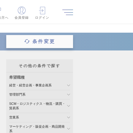
の方へ
会員登録
ログイン
条件変更
その他の条件で探す
希望職種
経営・経営企画・事業企画系
管理部門系
SCM・ロジスティクス・物流・購買・
貿易系
営業系
マーケティング・販促企画・商品開発
系