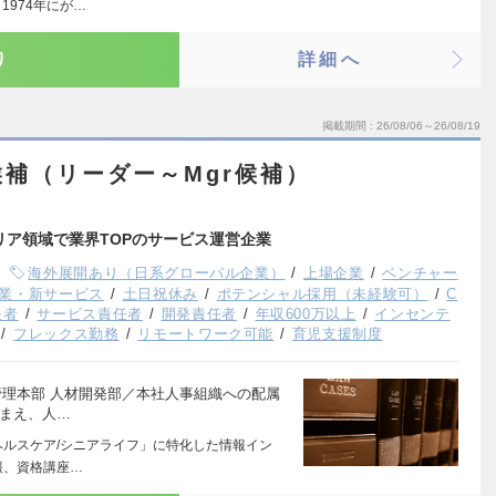
974年にが…
り
詳細へ
掲載期間
26/08/06～26/08/19
補（リーダー～Mgr候補）
リア領域で業界TOPのサービス運営企業
海外展開あり（日系グローバル企業）
上場企業
ベンチャー
業・新サービス
土日祝休み
ポテンシャル採用（未経験可）
C
任者
サービス責任者
開発責任者
年収600万以上
インセンテ
フレックス勤務
リモートワーク可能
育児支援制度
営管理本部 人材開発部／本社人事組織への配属
踏まえ、人…
ヘルスケア/シニアライフ」に特化した情報イン
報、資格講座…