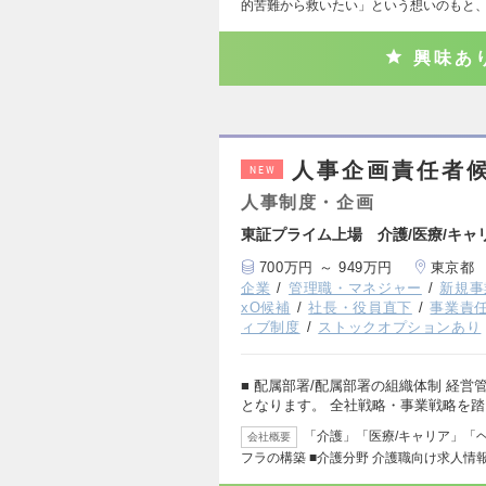
的苦難から救いたい」という想いのもと、1
興味あ
人事企画責任者候
NEW
人事制度・企画
東証プライム上場 介護/医療/キャ
700万円 ～ 949万円
東京都
企業
管理職・マネジャー
新規事
xO候補
社長・役員直下
事業責
ィブ制度
ストックオプションあり
■ 配属部署/配属部署の組織体制 経
となります。 全社戦略・事業戦略を
「介護」「医療/キャリア」「
会社概要
フラの構築 ■介護分野 介護職向け求人情