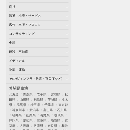
商社
流通・小売・サービス
広告・出版・マスコミ
コンサルティング
金融
建設・不動産
メディカル
物流・運輸
その他(インフラ・教育・官公庁など)
希望勤務地
北海道
青森県
岩手県
宮城県
秋
田県
山形県
福島県
茨城県
栃木
県
群馬県
埼玉県
千葉県
東京都
神奈川県
新潟県
富山県
石川県
福井県
山梨県
長野県
岐阜県
静岡県
愛知県
三重県
滋賀県
京
都府
大阪府
兵庫県
奈良県
和歌