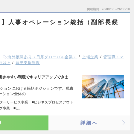
掲載期間
26/08/06～26/08/19
ト】人事オペレーション統括（副部長候
海外展開あり（日系グローバル企業）
上場企業
管理職・マ
0万以上
育児支援制度
働きやすい環境でキャリアアップできま
ーションにおける統括ポジションです。現責
ーション全体の…
ンターサービス事業 ■ビジネスプロセスアウト
グ事業 ■E…
り
詳細へ