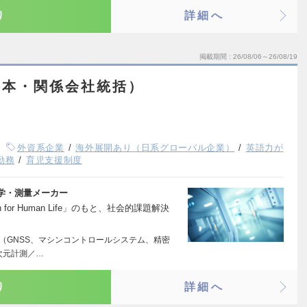
り
詳細へ
掲載期間
26/08/06～26/08/19
日本・関係会社統括）
外資系企業
海外展開あり（日系グローバル企業）
英語力が
勤務
育児支援制度
学・測量メーカー
for Human Life」のもと、社会的課題解決
グ（GNSS、マシンコントロールシステム、精密
次元計測／…
り
詳細へ