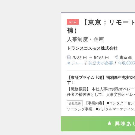
【東京：リモー
NEW
補）
人事制度・企画
トランスコスモス株式会社
700万円 ～ 949万円
東京都
ネジャー
英語力が必要
年収60
【東証プライム上場】福利厚生充実◎
す！
【職務概要】 本社人事の労務オペレ
任者の補佐役として、人事労務オペレ
【事業内容】 ■コンタクトセ
会社概要
ソーシング事業 ■デジタルマーケティン
興味あ