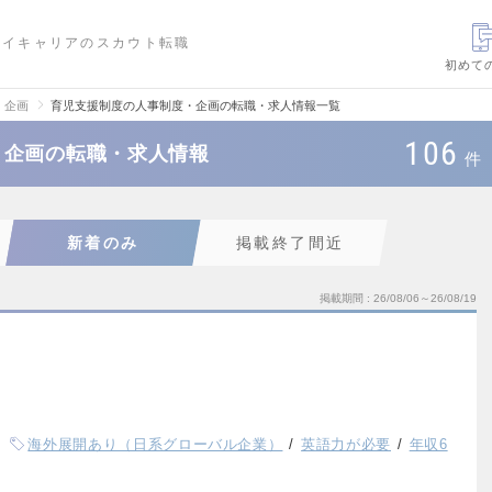
ハイキャリアのスカウト転職
初めて
・企画
育児支援制度の人事制度・企画の転職・求人情報一覧
106
・企画の転職・求人情報
件
新着のみ
掲載終了間近
掲載期間
26/08/06～26/08/19
海外展開あり（日系グローバル企業）
英語力が必要
年収6