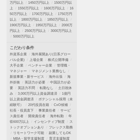
万円以上
1450万円以上
1500万円以
上
1550万円以上
1600万円以上
16
50万円以上
1700万円以上
1750万円
以上
1800万円以上
1850万円以上
1900万円以上
1950万円以上
2000万
円以上
2500万円以上
3000万円以上
5000万円以上
こだわり条件
外資系企業
海外展開あり(日系グロー
バル企業)
上場企業
株式公開準備
大手企業
ベンチャー企業
管理職・
マネジャー
マネジメント業務なし
新規事業・新サービス
海外出張
海
外折衝
英語力が必要
中国語力が必
要
英語力不問
転勤なし
土日祝休
み
3,000万円以上資金調達済
1億円
以上資金調達済
ポテンシャル採用（未
経験可）
20代役員在籍
CxO候補
社長・役員直下
事業責任者
サービ
ス責任者
開発責任者
海外転勤
年
収600万以上
インセンティブ制度
ス
トックオプションあり
フレックス勤務
リモートワーク可能
副業してもOK
MBA・留学支援制度
育児支援制度