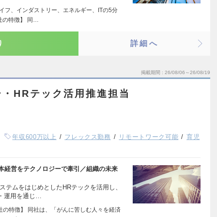
イフ、インダストリー、エネルギー、ITの5分
社の特徴】 同…
り
詳細へ
掲載期間
26/08/06～26/08/19
ー・HRテック活用推進担当
年収600万以上
フレックス勤務
リモートワーク可能
育児
資本経営をテクノロジーで牽引／組織の未来
ステムをはじめとしたHRテックを活用し、
・運用を通じ…
会社の特徴】 同社は、「がんに苦しむ人々を経済