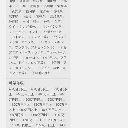
山県
鳥取県
島根県
岡山県
広島
県
山口県
徳島県
香川県
愛媛県
高知県
福岡県
佐賀県
長崎県
熊本県
大分県
宮崎県
鹿児島県
沖縄県
中国
韓国
香港
台湾
タイ
シンガポール
インドネシア
フィリピン
インド
その他アジア
（ベトナム、ミャンマー等）
北米（ア
メリカ、カナダ等）
中南米（メキシ
コ、ブラジル、アルゼンチン等）
オセ
アニア（オーストラリア、ニュージーラ
ンド等）
ヨーロッパ（イギリス、フラ
ンス、ドイツ、ロシア等）
中近東・ア
フリカ（モロッコ、エジプト、UAE、南
アフリカ等）
その他の海外
希望年収
400万円以上
450万円以上
500万円以
上
550万円以上
600万円以上
650
万円以上
700万円以上
750万円以上
800万円以上
850万円以上
900万円
以上
950万円以上
1000万円以上
1
050万円以上
1100万円以上
1150万
円以上
1200万円以上
1250万円以上
1300万円以上
1350万円以上
1400