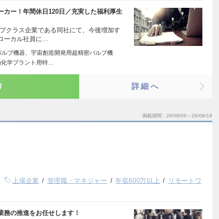
カー！年間休日120日／充実した福利厚生
ップクラス企業である同社にて、今後増加す
ローカル社員に…
バルブ機器、宇宙創造開発用超精密バルブ機
油化学プラント用特…
り
詳細へ
掲載期間
26/08/06～26/08/19
上場企業
管理職・マネジャー
年収600万以上
リモートワ
業務の推進をお任せします！