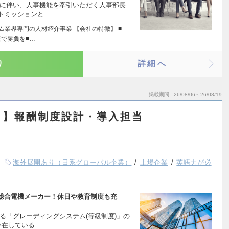
化に伴い、人事機能を牽引いただく人事部長
トミッションと…
ーム業界専門の人材紹介事業 【会社の特徴】 ■
で勝負を■…
り
詳細へ
掲載期間
26/08/06～26/08/19
ト】報酬制度設計・導入担当
海外展開あり（日系グローバル企業）
上場企業
英語力が必
総合電機メーカー！休日や教育制度も充
る「グレーディングシステム(等級制度)」の
存在している…