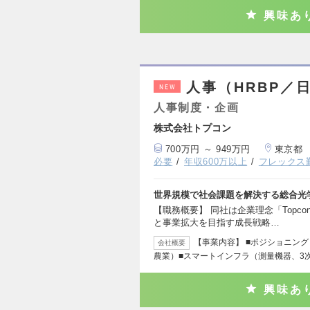
興味あ
人事（HRBP／
NEW
人事制度・企画
株式会社トプコン
700万円 ～ 949万円
東京都
必要
年収600万以上
フレックス
世界規模で社会課題を解決する総合光
【職務概要】 同社は企業理念「Topcon 
と事業拡大を目指す成長戦略…
【事業内容】 ■ポジショニン
会社概要
農業）■スマートインフラ（測量機器、3
興味あ