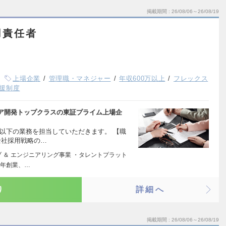
掲載期間
26/08/06～26/08/19
用責任者
上場企業
管理職・マネジャー
年収600万以上
フレックス
援制度
ア開発トップクラスの東証プライム上場企
以下の業務を担当していただきます。 【職
全社採用戦略の…
 ＆ エンジニアリング事業 ・タレントプラット
2年創業、…
り
詳細へ
掲載期間
26/08/06～26/08/19