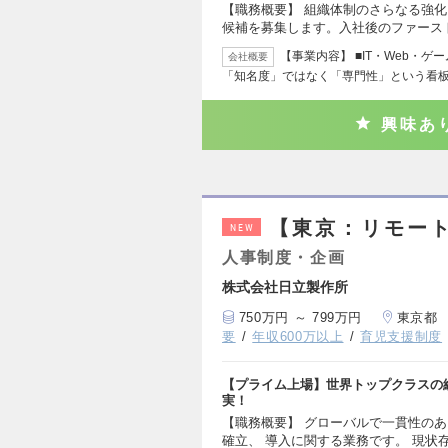
【職務概要】 組織体制のさらなる強
候補を募集します。入社後のファース
【事業内容】 ■IT・Web・ゲ
会社概要
「知名度」ではなく「専門性」という看板
興味あ
【東京：リモー
NEW
人事制度・企画
株式会社日立製作所
750万円 ～ 799万円
東京都
要
年収600万以上
育児支援制度
【プライム上場】世界トップクラスの
実！
【職務概要】 グローバルで一貫性のあ
確立、 導入に関する業務です。 現状