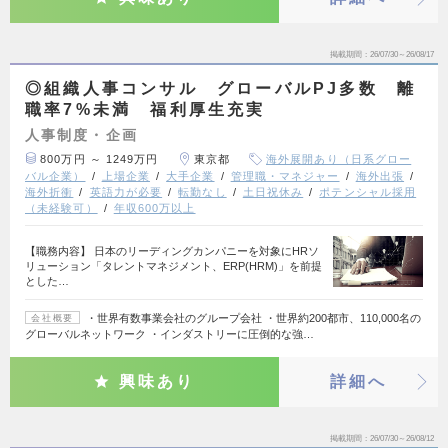
掲載期間
26/07/30～26/08/17
◎組織人事コンサル グローバルPJ多数 離
職率7%未満 福利厚生充実
人事制度・企画
800万円 ～ 1249万円
東京都
海外展開あり（日系グロー
バル企業）
上場企業
大手企業
管理職・マネジャー
海外出張
海外折衝
英語力が必要
転勤なし
土日祝休み
ポテンシャル採用
（未経験可）
年収600万以上
【職務内容】 日本のリーディングカンパニーを対象にHRソ
リューション「タレントマネジメント、ERP(HRM)」を前提
とした…
・世界有数事業会社のグループ会社 ・世界約200都市、110,000名の
会社概要
グローバルネットワーク ・インダストリーに圧倒的な強…
興味あり
詳細へ
掲載期間
26/07/30～26/08/12