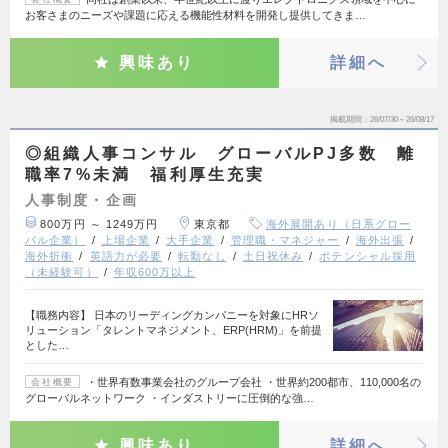
お客さまのニーズや課題に応える機能性材料を開発し提供してきま…
興味あり
詳細へ
掲載期間
26/07/30～26/08/17
◎組織人事コンサル グローバルPJ多数 離
職率7%未満 福利厚生充実
人事制度・企画
800万円 ～ 1249万円
東京都
海外展開あり（日系グロー
バル企業）
上場企業
大手企業
管理職・マネジャー
海外出張
海外折衝
英語力が必要
転勤なし
土日祝休み
ポテンシャル採用
（未経験可）
年収600万以上
【職務内容】 日本のリーディングカンパニーを対象にHRソ
リューション「タレントマネジメント、ERP(HRM)」を前提
とした…
・世界有数事業会社のグループ会社 ・世界約200都市、110,000名の
会社概要
グローバルネットワーク ・インダストリーに圧倒的な強…
興味あり
詳細へ