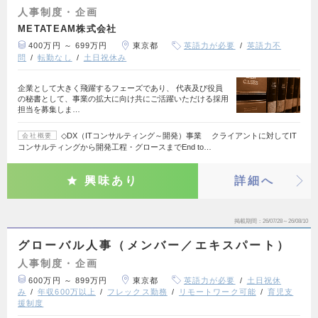
人事制度・企画
METATEAM株式会社
400万円 ～ 699万円
東京都
英語力が必要
英語力不
問
転勤なし
土日祝休み
企業として大きく飛躍するフェーズであり、 代表及び役員
の秘書として、事業の拡大に向け共にご活躍いただける採用
担当を募集しま…
◇DX（ITコンサルティング～開発）事業 クライアントに対してIT
会社概要
コンサルティングから開発工程・グロースまでEnd to…
興味あり
詳細へ
掲載期間
26/07/28～26/08/10
グローバル人事（メンバー／エキスパート）
人事制度・企画
600万円 ～ 899万円
東京都
英語力が必要
土日祝休
み
年収600万以上
フレックス勤務
リモートワーク可能
育児支
援制度