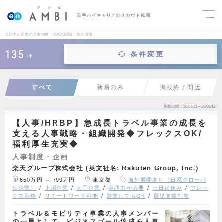
若手ハイキャリアのスカウト転職
英語力が必要の人事制度・企画の転職・求人情報
135
条件変更
件
すべて
新着のみ
掲載終了間近
掲載期間
26/07/31～26/08/13
【人事/HRBP】急成長トラベル事業の成長を
支える人事戦略・組織開発◆フレックスOK/
福利厚生充実◆
人事制度・企画
楽天グループ株式会社 (英文社名: Rakuten Group, Inc.)
650万円 ～ 799万円
東京都
海外展開あり（日系グローバ
ル企業）
上場企業
大手企業
英語力が必要
土日祝休み
フレッ
クス勤務
リモートワーク可能
副業してもOK
育児支援制度
トラベル＆モビリティ事業の人事メンバー
の一員として、ビジネスゴール達成を人事