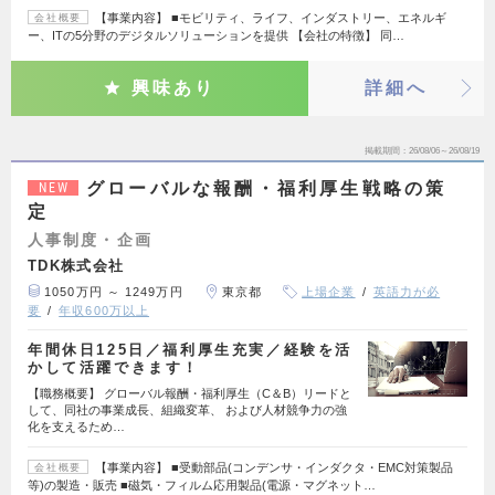
【事業内容】 ■モビリティ、ライフ、インダストリー、エネルギ
会社概要
ー、ITの5分野のデジタルソリューションを提供 【会社の特徴】 同…
興味あり
詳細へ
掲載期間
26/08/06～26/08/19
グローバルな報酬・福利厚生戦略の策
NEW
定
人事制度・企画
TDK株式会社
1050万円 ～ 1249万円
東京都
上場企業
英語力が必
要
年収600万以上
年間休日125日／福利厚生充実／経験を活
かして活躍できます！
【職務概要】 グローバル報酬・福利厚生（C＆B）リードと
して、同社の事業成長、組織変革、 および人材競争力の強
化を支えるため…
【事業内容】 ■受動部品(コンデンサ・インダクタ・EMC対策製品
会社概要
等)の製造・販売 ■磁気・フィルム応用製品(電源・マグネット…