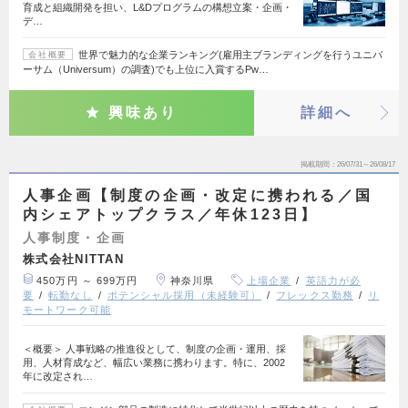
育成と組織開発を担い、L&Dプログラムの構想立案・企画・
デ…
世界で魅力的な企業ランキング(雇用主ブランディングを行うユニバ
会社概要
ーサム（Universum）の調査)でも上位に入賞するPw…
興味あり
詳細へ
掲載期間
26/07/31～26/08/17
人事企画【制度の企画・改定に携われる／国
内シェアトップクラス／年休123日】
人事制度・企画
株式会社NITTAN
450万円 ～ 699万円
神奈川県
上場企業
英語力が必
要
転勤なし
ポテンシャル採用（未経験可）
フレックス勤務
リ
モートワーク可能
＜概要＞ 人事戦略の推進役として、制度の企画・運用、採
用、人材育成など、幅広い業務に携わります。特に、2002
年に改定され…