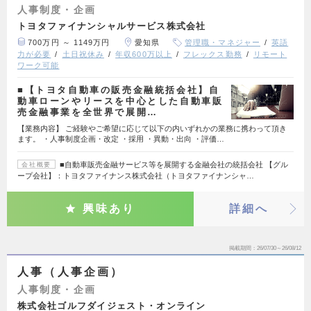
人事制度・企画
トヨタファイナンシャルサービス株式会社
700万円 ～ 1149万円
愛知県
管理職・マネジャー
英語
力が必要
土日祝休み
年収600万以上
フレックス勤務
リモート
ワーク可能
■【トヨタ自動車の販売金融統括会社】自
動車ローンやリースを中心とした自動車販
売金融事業を全世界で展開…
【業務内容】 ご経験やご希望に応じて以下の内いずれかの業務に携わって頂き
ます。 ・人事制度企画・改定 ・採用 ・異動・出向 ・評価…
■自動車販売金融サービス等を展開する金融会社の統括会社 【グル
会社概要
ープ会社】：トヨタファイナンス株式会社（トヨタファイナンシャ…
興味あり
詳細へ
掲載期間
26/07/30～26/08/12
人事（人事企画）
人事制度・企画
株式会社ゴルフダイジェスト・オンライン