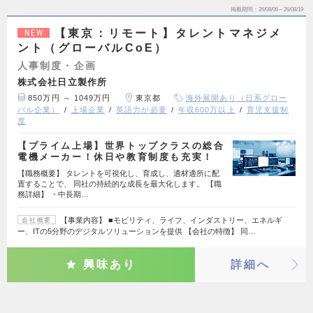
掲載期間
26/08/06～26/08/19
【東京：リモート】タレントマネジメ
NEW
ント（グローバルCoE）
人事制度・企画
株式会社日立製作所
850万円 ～ 1049万円
東京都
海外展開あり（日系グロー
バル企業）
上場企業
英語力が必要
年収600万以上
育児支援制
度
【プライム上場】世界トップクラスの総合
電機メーカー！休日や教育制度も充実！
【職務概要】 タレントを可視化し、育成し、適材適所に配
置することで、 同社の持続的な成長を最大化します。 【職
務詳細】 ・中長期…
【事業内容】 ■モビリティ、ライフ、インダストリー、エネルギ
会社概要
ー、ITの5分野のデジタルソリューションを提供 【会社の特徴】 同…
興味あり
詳細へ