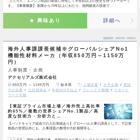
エンジン部品の製造に特化して半世紀以上の歴史を持つメーカーで
会社概要
す。 【事業概要】 創業から70年以上にわたり、熱間鍛造の技術で…
興味あり
詳細へ
掲載期間
26/07/30～26/08/12
海外人事課課長候補※グローバルシェアNo1
機能性材料メーカ（年収850万円～1150万
円）
人事制度・企画
デクセリアルズ株式会社
850万円 ～ 1199万円
栃木県
上場企業
大手企業
英語
力が必要
土日祝休み
年収600万以上
フレックス勤務
リモート
ワーク可能
【東証プライム市場上場／海外売上高比率
約65%／複数の世界シェアNo.1製品／高
度な技術力・分析力と…
【パソナキャリア経由での入社実績あり】グローバル人事の課長として、下記実
務面の管理以外にも、人事課題の整理や方針展開等も…
同社は創業以来、半世紀以上に渡りエレクトロニクス領域を中心に
会社概要