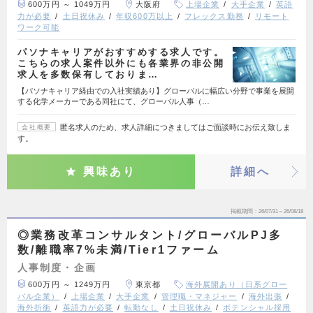
600万円 ～ 1049万円
大阪府
上場企業
大手企業
英語
力が必要
土日祝休み
年収600万以上
フレックス勤務
リモート
ワーク可能
パソナキャリアがおすすめする求人です。
こちらの求人案件以外にも各業界の非公開
求人を多数保有しておりま…
【パソナキャリア経由での入社実績あり】グローバルに幅広い分野で事業を展開
する化学メーカーである同社にて、グローバル人事（…
匿名求人のため、求人詳細につきましてはご面談時にお伝え致しま
会社概要
す。
興味あり
詳細へ
掲載期間
26/07/31～26/08/18
◎業務改革コンサルタント/グローバルPJ多
数/離職率7%未満/Tier1ファーム
人事制度・企画
600万円 ～ 1249万円
東京都
海外展開あり（日系グロー
バル企業）
上場企業
大手企業
管理職・マネジャー
海外出張
海外折衝
英語力が必要
転勤なし
土日祝休み
ポテンシャル採用