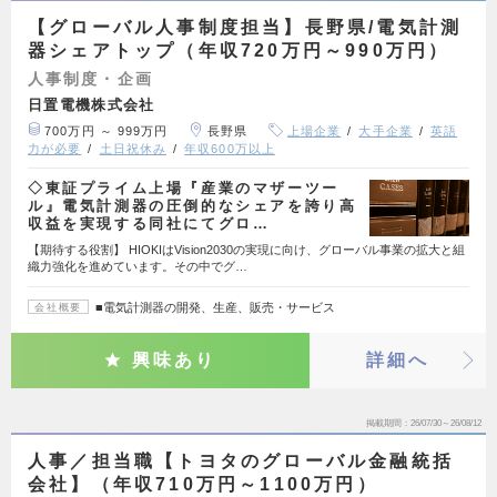
【グローバル人事制度担当】長野県/電気計測
器シェアトップ（年収720万円～990万円）
人事制度・企画
日置電機株式会社
700万円 ～ 999万円
長野県
上場企業
大手企業
英語
力が必要
土日祝休み
年収600万以上
◇東証プライム上場『産業のマザーツー
ル』電気計測器の圧倒的なシェアを誇り高
収益を実現する同社にてグロ…
【期待する役割】 HIOKIはVision2030の実現に向け、グローバル事業の拡大と組
織力強化を進めています。その中でグ…
■電気計測器の開発、生産、販売・サービス
会社概要
興味あり
詳細へ
掲載期間
26/07/30～26/08/12
人事／担当職【トヨタのグローバル金融統括
会社】（年収710万円～1100万円）