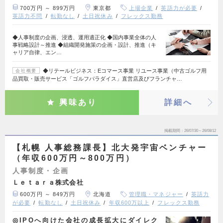
700万円 ～ 899万円
東京都
上場企業
英語力が必要
英語力不問
転勤なし
土日祝休み
フレックス勤務
◆人事制度の企画、浸透、運用適正化 ◆国内事業全体の人
事戦略設計～推進 ◆組織開発施策の企画・設計、推進（キ
ャリア自律、エン…
◆リテールビジネス：Eコマース事業 リユース事業（中古ゴルフ用
会社概要
品買取・販売サービス「ゴルフパラダイス」直営店及びフランチャ…
興味あり
詳細へ
掲載期間
26/07/30～26/08/12
【札幌 人事総務課長】北大発宇宙ベンチャー
（年収600万円～800万円）
人事制度・企画
Ｌｅｔａｒａ株式会社
600万円 ～ 849万円
北海道
管理職・マネジャー
英語力
が必要
転勤なし
土日祝休み
年収600万以上
フレックス勤務
◎IPOへ向けた会社の成長拡大にダイレク