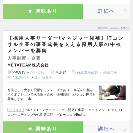
興味あり
詳細へ
掲載期間
26/07/30～26/08/12
【採用人事リーダー/マネジャー候補】ITコン
サル企業の事業成長を支える採用人事の中核
メンバーを募集
人事制度・企画
METATEAM株式会社
550万円 ～ 999万円
東京都
英語力が必要
英語力不
問
転勤なし
土日祝休み
企業として大きく飛躍するフェーズであり、 事業の中核を
担うポジションである採用企画・採用戦略ポジション担当を
募集します。 事…
◇DX（ITコンサルティング～開発）事業 クライアントに対してIT
会社概要
コンサルティングから開発工程・グロースまでEnd to…
興味あり
詳細へ