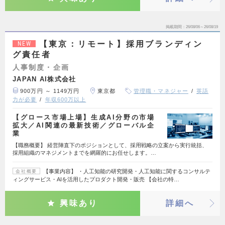
掲載期間
26/08/06～26/08/19
【東京：リモート】採用ブランディン
NEW
グ責任者
人事制度・企画
JAPAN AI株式会社
900万円 ～ 1149万円
東京都
管理職・マネジャー
英語
力が必要
年収600万以上
【グロース市場上場】生成AI分野の市場
拡大／AI関連の最新技術／グローバル企
業
【職務概要】 経営陣直下のポジションとして、採用戦略の立案から実行統括、
採用組織のマネジメントまでを網羅的にお任せします。…
【事業内容】 ・人工知能の研究開発・人工知能に関するコンサルテ
会社概要
ィングサービス・AIを活用したプロダクト開発・販売 【会社の特…
興味あり
詳細へ