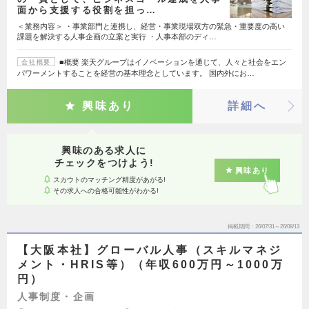
面から支援する役割を担っ…
＜業務内容＞ ・事業部門と連携し、経営・事業現場双方の緊急・重要度の高い
課題を解決する人事企画の立案と実行 ・人事本部のディ…
■概要 楽天グループはイノベーションを通じて、人々と社会をエン
会社概要
パワーメントすることを経営の基本理念としています。 国内外にお…
興味あり
詳細へ
興味のある求人に
チェックをつけよう!
興味あり
スカウトのマッチング精度があがる!
その求人への合格可能性がわかる!
掲載期間
26/07/31～26/08/13
【大阪本社】グローバル人事（スキルマネジ
メント・HRIS等）（年収600万円～1000万
円）
人事制度・企画