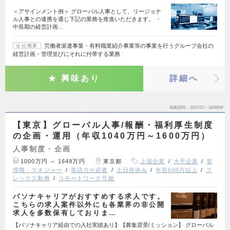
＜アサインメント例＞ グローバル人事として、リージョナ
ル人事との連携を通じ下記の業務を推進いただきます。 ・
中長期の経営計画…
労働者派遣事業・有料職業紹介事業等の事業を行うグループ会社の
会社概要
経営計画・管理並びにそれに付帯する業務
興味あり
詳細へ
掲載期間
26/07/27～26/08/09
【東京】グローバル人事/報酬・福利厚生制度
の企画・運用（年収1040万円～1600万円）
人事制度・企画
1000万円 ～ 1649万円
東京都
上場企業
大手企業
管
理職・マネジャー
英語力が必要
土日祝休み
年収600万以上
フ
レックス勤務
リモートワーク可能
パソナキャリアがおすすめする求人です。
こちらの求人案件以外にも各業界の非公開
求人を多数保有しておりま…
【パソナキャリア経由での入社実績あり】【募集背景/ミッション】 グローバル