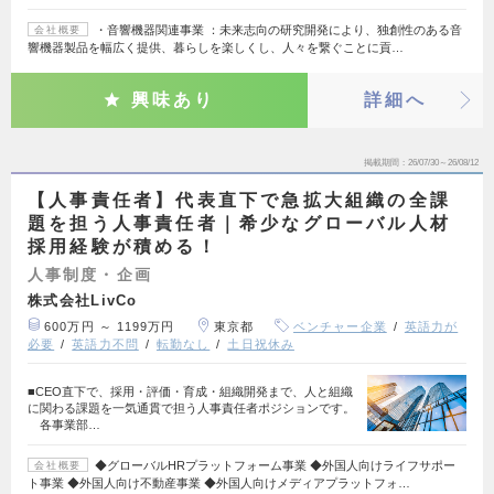
・音響機器関連事業 ：未来志向の研究開発により、独創性のある音
会社概要
響機器製品を幅広く提供、暮らしを楽しくし、人々を繋ぐことに貢…
興味あり
詳細へ
掲載期間
26/07/30～26/08/12
【人事責任者】代表直下で急拡大組織の全課
題を担う人事責任者｜希少なグローバル人材
採用経験が積める！
人事制度・企画
株式会社LivCo
600万円 ～ 1199万円
東京都
ベンチャー企業
英語力が
必要
英語力不問
転勤なし
土日祝休み
■CEO直下で、採用・評価・育成・組織開発まで、人と組織
に関わる課題を一気通貫で担う人事責任者ポジションです。
各事業部…
◆グローバルHRプラットフォーム事業 ◆外国人向けライフサポー
会社概要
ト事業 ◆外国人向け不動産事業 ◆外国人向けメディアプラットフォ…