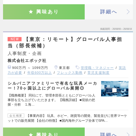
興味あり
詳細へ
掲載期間
26/08/06～26/08/19
【東京：リモート】グローバル人事担
NEW
当（部長候補）
人事制度・企画
株式会社エポック社
900万円 ～ 1099万円
東京都
管理職・マネジャー
英語
力が必要
年収600万以上
フレックス勤務
育児支援制度
シルバニアファミリーで有名な玩具メーカ
ー！70ヶ国以上にグローバル展開◎
【職務概要】 同社にて、管理本部長とともにグローバル人
事部を立ち上げていただきます。 【職務詳細】 ■現状の把
握・分析 1.海…
【事業内容】 玩具、ホビー、雑貨等の開発、製造並びに世界マーケ
会社概要
ットでの販売展開 【会社の特徴】 ■国内海外グループ全体でSPA…
興味あり
詳細へ