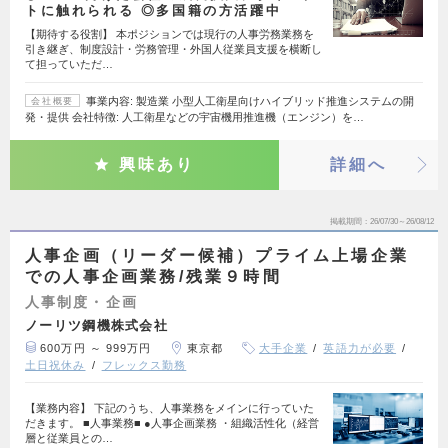
トに触れられる ◎多国籍の方活躍中
【期待する役割】 本ポジションでは現行の人事労務業務を
引き継ぎ、制度設計・労務管理・外国人従業員支援を横断し
て担っていただ…
事業内容: 製造業 小型人工衛星向けハイブリッド推進システムの開
会社概要
発・提供 会社特徴: 人工衛星などの宇宙機用推進機（エンジン）を…
興味あり
詳細へ
掲載期間
26/07/30～26/08/12
人事企画（リーダー候補）プライム上場企業
での人事企画業務/残業９時間
人事制度・企画
ノーリツ鋼機株式会社
600万円 ～ 999万円
東京都
大手企業
英語力が必要
土日祝休み
フレックス勤務
【業務内容】 下記のうち、人事業務をメインに行っていた
だきます。 ■人事業務■ ●人事企画業務 ・組織活性化（経営
層と従業員との…