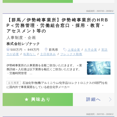
掲載期間
26/07/30～26/08/12
【群馬／伊勢崎事業所】伊勢崎事業所のHRB
P＜労務管理・労働組合窓口・採用・教育・
アセスメント等の
人事制度・企画
株式会社レゾナック
500万円 ～ 849万円
群馬県
上場企業
大手企業
英語
力が必要
転勤なし
土日祝休み
フレックス勤務
伊勢崎事業所の人事業務を全般ご担当いただきます。 ＜業
務詳細＞入社後は以下業務を幅広くご担当いただきます。
・労働時間管理 …
石油化学/無機/アルミニウム/化学品/エレクトロニクスの5部門を柱
会社概要
に国内外で事業展開をしている総合化学メーカー
興味あり
詳細へ
掲載期間
26/07/30～26/08/12