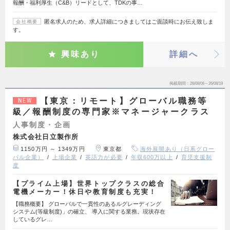
報酬・福利厚生（C&B）リードとして、TDKの事…
匿名求人のため、求人詳細につきましてはご面談時にお伝え致しま
会社概要
す。
興味あり
詳細へ
掲載期間
26/08/06～26/08/19
【東京：リモート】グローバル職務等
NEW
級／報酬制度の専門家※マネージャークラス
人事制度・企画
株式会社日立製作所
1150万円 ～ 1349万円
東京都
海外展開あり（日系グロー
バル企業）
上場企業
英語力が必要
年収600万以上
育児支援制
度
【プライム上場】世界トップクラスの総合
電機メーカー！休日や教育制度も充実！
【職務概要】 グローバルで一貫性のあるルグレーディング
システム(等級制度)」の確立、 導入に関する業務。現状存在
しているグレ…