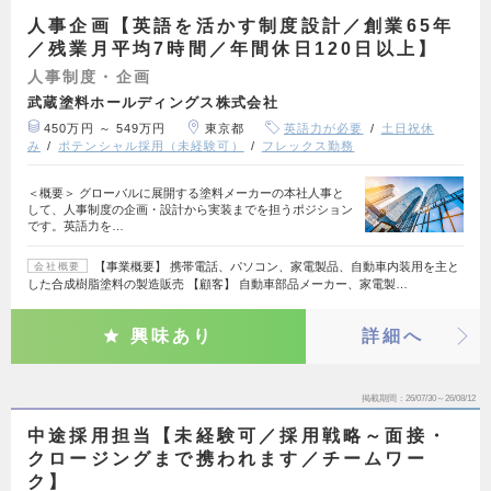
人事企画【英語を活かす制度設計／創業65年
／残業月平均7時間／年間休日120日以上】
人事制度・企画
武蔵塗料ホールディングス株式会社
450万円 ～ 549万円
東京都
英語力が必要
土日祝休
み
ポテンシャル採用（未経験可）
フレックス勤務
＜概要＞ グローバルに展開する塗料メーカーの本社人事と
して、人事制度の企画・設計から実装までを担うポジション
です。英語力を…
【事業概要】 携帯電話、パソコン、家電製品、自動車内装用を主と
会社概要
した合成樹脂塗料の製造販売 【顧客】 自動車部品メーカー、家電製…
興味あり
詳細へ
掲載期間
26/07/30～26/08/12
中途採用担当【未経験可／採用戦略～面接・
クロージングまで携われます／チームワー
ク】