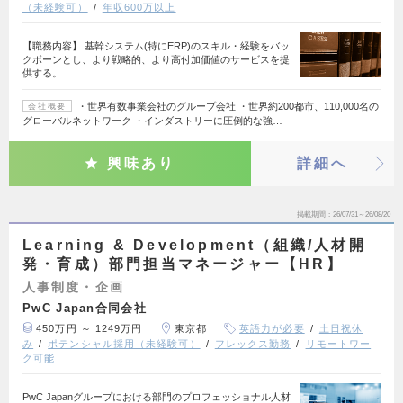
（未経験可）
年収600万以上
【職務内容】 基幹システム(特にERP)のスキル・経験をバッ
クボーンとし、より戦略的、より高付加価値のサービスを提
供する。…
・世界有数事業会社のグループ会社 ・世界約200都市、110,000名の
会社概要
グローバルネットワーク ・インダストリーに圧倒的な強…
興味あり
詳細へ
掲載期間
26/07/31～26/08/20
Learning & Development（組織/人材開
発・育成）部門担当マネージャー【HR】
人事制度・企画
PwC Japan合同会社
450万円 ～ 1249万円
東京都
英語力が必要
土日祝休
み
ポテンシャル採用（未経験可）
フレックス勤務
リモートワー
ク可能
PwC Japanグループにおける部門のプロフェッショナル人材