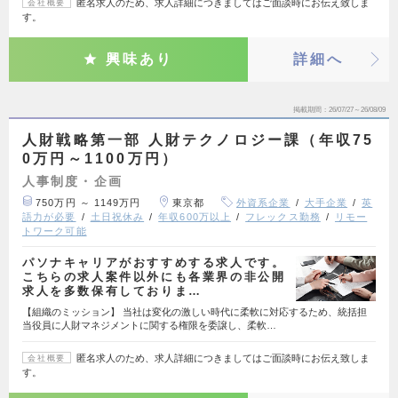
匿名求人のため、求人詳細につきましてはご面談時にお伝え致しま
会社概要
す。
興味あり
詳細へ
掲載期間
26/07/27～26/08/09
人財戦略第一部 人財テクノロジー課（年収75
0万円～1100万円）
人事制度・企画
750万円 ～ 1149万円
東京都
外資系企業
大手企業
英
語力が必要
土日祝休み
年収600万以上
フレックス勤務
リモー
トワーク可能
パソナキャリアがおすすめする求人です。
こちらの求人案件以外にも各業界の非公開
求人を多数保有しておりま…
【組織のミッション】 当社は変化の激しい時代に柔軟に対応するため、統括担
当役員に人財マネジメントに関する権限を委譲し、柔軟…
匿名求人のため、求人詳細につきましてはご面談時にお伝え致しま
会社概要
す。