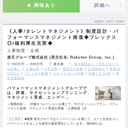
興味あり
詳細へ
掲載期間
26/07/27～26/08/09
《人事/タレントマネジメント》制度設計・パ
フォーマンスマネジメント推進◆フレックス
◎/福利厚生充実◆
人事制度・企画
楽天グループ株式会社 (英文社名: Rakuten Group, Inc.)
700万円 ～ 899万円
東京都
海外展開あり（日系グローバ
ル企業）
上場企業
大手企業
英語力が必要
土日祝休み
年収60
0万以上
フレックス勤務
リモートワーク可能
副業してもOK
育
児支援制度
パフォーマンスマネジメントグループで
は、評価、サクセッションプランニング、
マネジメント育成、エンゲー…
＜業務内容＞ ・評価オペレーションを通じて、サクセッションプラン、パフォ
ーマンス改善、マネジメント育成を実施 ・人事制度（評…
■概要 楽天グループはイノベーションを通じて、人々と社会をエン
会社概要
パワーメントすることを経営の基本理念としています。 国内外にお…