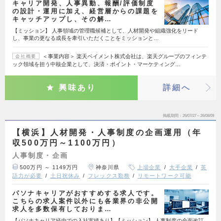
キャリア開発、人事異動、報酬/評価制度
の設計・運用に加え、経営層からの課題を
キャッチアップし、その解…
【ミッション】 人事領域の管理職候補として、人材開発や組織強化をリード
し、事業の更なる成長を牽引いただくことをミッションと…
＜事業内容＞ 楽天ペイメント株式会社は、楽天グループのフィンテ
会社概要
ック領域を担う中核企業として、決済・ポイント・マーケティング…
興味あり
詳細へ
掲載期間
26/07/27～26/08/09
【横浜】人材開発・人事制度の企画運用（年
収500万円～1100万円）
人事制度・企画
500万円 ～ 1149万円
神奈川県
上場企業
大手企業
英
語力が必要
土日祝休み
フレックス勤務
リモートワーク可能
パソナキャリアがおすすめする求人です。
こちらの求人案件以外にも各業界の非公開
求人を多数保有しておりま…
【パソナキャリア経由での入社実績あり】【ミッション】 人事制度の全面改訂