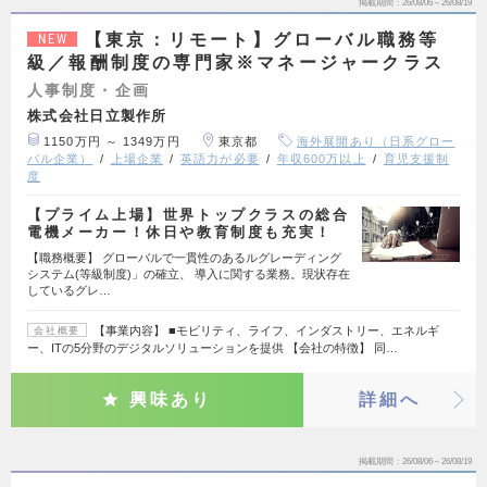
掲載期間
26/08/06～26/08/19
【東京：リモート】グローバル職務等
NEW
級／報酬制度の専門家※マネージャークラス
人事制度・企画
株式会社日立製作所
1150万円 ～ 1349万円
東京都
海外展開あり（日系グロー
バル企業）
上場企業
英語力が必要
年収600万以上
育児支援制
度
【プライム上場】世界トップクラスの総合
電機メーカー！休日や教育制度も充実！
【職務概要】 グローバルで一貫性のあるルグレーディング
システム(等級制度)」の確立、 導入に関する業務。現状存在
しているグレ…
【事業内容】 ■モビリティ、ライフ、インダストリー、エネルギ
会社概要
ー、ITの5分野のデジタルソリューションを提供 【会社の特徴】 同…
興味あり
詳細へ
掲載期間
26/08/06～26/08/19