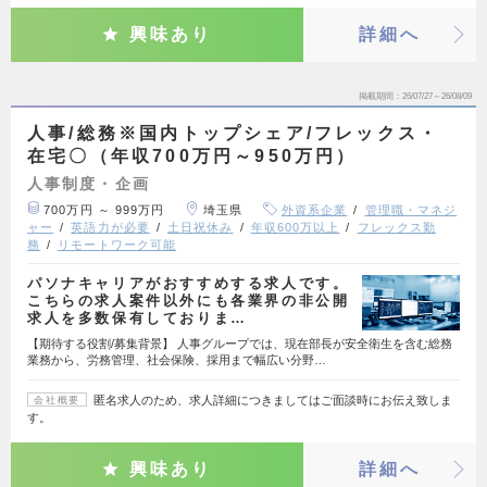
興味あり
詳細へ
掲載期間
26/07/27～26/08/09
人事/総務※国内トップシェア/フレックス・
在宅〇（年収700万円～950万円）
人事制度・企画
700万円 ～ 999万円
埼玉県
外資系企業
管理職・マネジ
ャー
英語力が必要
土日祝休み
年収600万以上
フレックス勤
務
リモートワーク可能
パソナキャリアがおすすめする求人です。
こちらの求人案件以外にも各業界の非公開
求人を多数保有しておりま…
【期待する役割/募集背景】 人事グループでは、現在部長が安全衛生を含む総務
業務から、労務管理、社会保険、採用まで幅広い分野…
匿名求人のため、求人詳細につきましてはご面談時にお伝え致しま
会社概要
す。
興味あり
詳細へ