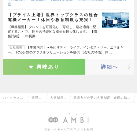
度
【プライム上場】世界トップクラスの総合
電機メーカー！休日や教育制度も充実！
【職務概要】 タレントを可視化し、育成し、適材適所に配
置することで、 同社の持続的な成長を最大化します。 【職
務詳細】 ・中長期…
【事業内容】 ■モビリティ、ライフ、インダストリー、エネルギ
会社概要
ー、ITの5分野のデジタルソリューションを提供 【会社の特徴】 同…
興味あり
詳細へ
ハイクラス求
管理部
人事制度・
英語力が必要の人事制度・企画の転
人TOP
門系
企画
職・求人情報一覧
若手ハイキャリアのスカウト転職