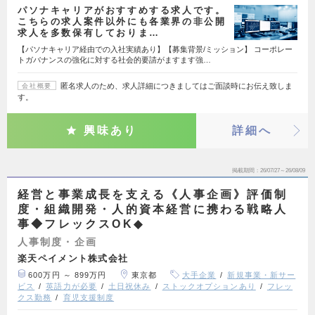
パソナキャリアがおすすめする求人です。
こちらの求人案件以外にも各業界の非公開
求人を多数保有しておりま…
【パソナキャリア経由での入社実績あり】【募集背景/ミッション】 コーポレー
トガバナンスの強化に対する社会的要請がますます強…
匿名求人のため、求人詳細につきましてはご面談時にお伝え致しま
会社概要
す。
興味あり
詳細へ
掲載期間
26/07/27～26/08/09
経営と事業成長を支える《人事企画》評価制
度・組織開発・人的資本経営に携わる戦略人
事◆フレックスOK◆
人事制度・企画
楽天ペイメント株式会社
600万円 ～ 899万円
東京都
大手企業
新規事業・新サー
ビス
英語力が必要
土日祝休み
ストックオプションあり
フレッ
クス勤務
育児支援制度