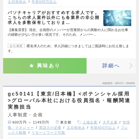
土日祝休み
年収600万以上
パソナキャリアがおすすめする求人です。
こちらの求人案件以外にも各業界の非公開
求人を多数保有しておりま…
【募集背景】 現在、企画部のメンバーが営業部からの異動や人に関わるお仕事
の経験が少ない方が多い状況です。そのため、メンバー…
匿名求人のため、求人詳細につきましてはご面談時にお伝え致しま
会社概要
す。
興味あり
詳細へ
掲載期間
26/07/27～26/08/09
gc50141【東京/日本橋】<ポテンシャル採用
>グローバル本社における役員指名・報酬関連
実務担当
人事制度・企画
600万円 ～ 1149万円
東京都
上場企業
大手企業
管理
職・マネジャー
英語力が必要
土日祝休み
年収600万以上
フレ
ックス勤務
リモートワーク可能