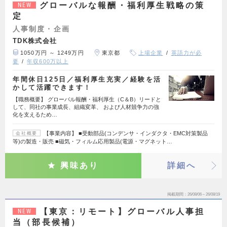
グローバルな報酬・福利厚生戦略の策
NEW
定
人事制度・企画
TDK株式会社
1050万円 ～ 1249万円
東京都
上場企業
英語力が必
要
年収600万以上
年間休日125日／福利厚生充実／経験を活
かして活躍できます！
【職務概要】 グローバル報酬・福利厚生（C＆B）リードと
して、同社の事業成長、組織変革、 および人材競争力の強
化を支えるため…
【事業内容】 ■受動部品(コンデンサ・インダクタ・EMC対策製品
会社概要
等)の製造・販売 ■磁気・フィルム応用製品(電源・マグネット…
興味あり
詳細へ
掲載期間
26/08/06～26/08/19
【東京：リモート】グローバル人事担
NEW
当（部長候補）