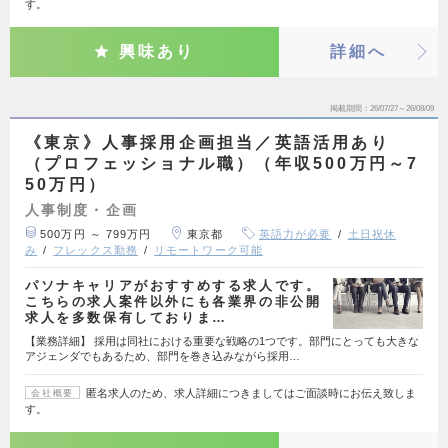
す。
興味あり
詳細へ
掲載期間
26/07/27～26/08/09
《東京》人事採用企画担当／英語活用あり
（プロフェッショナル職）（年収500万円～7
50万円）
人事制度・企画
500万円 ～ 799万円
東京都
英語力が必要
土日祝休
み
フレックス勤務
リモートワーク可能
パソナキャリアがおすすめする求人です。
こちらの求人案件以外にも各業界の非公開
求人を多数保有しておりま…
【業務詳細】 採用は同社における重要な戦略の1つです。部門にとっても大きな
アジェンダでもあるため、部門を巻き込みながら採用…
匿名求人のため、求人詳細につきましてはご面談時にお伝え致しま
会社概要
す。