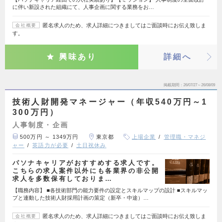
に伴い新設された組織にて、人事企画に関する業務をお…
匿名求人のため、求人詳細につきましてはご面談時にお伝え致しま
会社概要
す。
興味あり
詳細へ
掲載期間
26/07/27～26/08/09
技術人財開発マネージャー（年収540万円～1
300万円）
人事制度・企画
500万円 ～ 1349万円
東京都
上場企業
管理職・マネジ
ャー
英語力が必要
土日祝休み
パソナキャリアがおすすめする求人です。
こちらの求人案件以外にも各業界の非公開
求人を多数保有しておりま…
【職務内容】 ■各技術部門の能力要件の設定とスキルマップの設計 ■スキルマッ
プと連動した技術人財採用計画の策定（新卒・中途）…
匿名求人のため、求人詳細につきましてはご面談時にお伝え致しま
会社概要