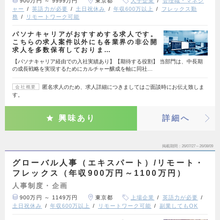
900万円 ～ 9999万円
東京都
大手企業
管理職・マネジ
ャー
英語力が必要
土日祝休み
年収600万以上
フレックス勤
務
リモートワーク可能
パソナキャリアがおすすめする求人です。
こちらの求人案件以外にも各業界の非公開
求人を多数保有しておりま…
【パソナキャリア経由での入社実績あり】【期待する役割】 当部門は、中長期
の成長戦略を実現するためにカルチャー醸成を軸に同社…
匿名求人のため、求人詳細につきましてはご面談時にお伝え致しま
会社概要
す。
興味あり
詳細へ
掲載期間
26/07/27～26/08/09
グローバル人事（エキスパート）/リモート・
フレックス（年収900万円～1100万円）
人事制度・企画
900万円 ～ 1149万円
東京都
上場企業
英語力が必要
土日祝休み
年収600万以上
リモートワーク可能
副業してもOK