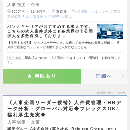
人事制度・企画
700万円 ～ 1149万円
東京都
管理職・マネジャー
英語
力が必要
土日祝休み
年収600万以上
パソナキャリアがおすすめする求人です。
こちらの求人案件以外にも各業界の非公開
求人を多数保有しておりま…
【期待する役割】 ジョブローテーションを通して会社全体の業務を理解し、将
来的に最適なポジションで活躍できる人材になることを…
匿名求人のため、求人詳細につきましてはご面談時にお伝え致しま
会社概要
す。
興味あり
詳細へ
掲載期間
26/07/27～26/08/09
《人事企画リーダー候補》人件費管理・HRデ
ータ分析・グローバル対応◆フレックスOK/
福利厚生充実◆
人事制度・企画
楽天グループ株式会社 (英文社名: Rakuten Group, Inc.)