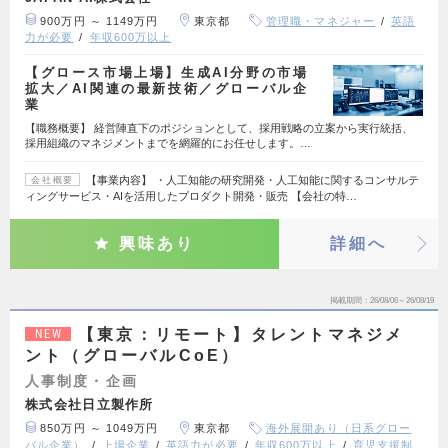
900万円 ～ 1149万円
東京都
管理職・マネジャー
英語
力が必要
年収600万以上
【グロース市場上場】生成AI分野の市場
拡大／AI関連の最新技術／グローバル企
業
【職務概要】 経営陣直下のポジションとして、採用戦略の立案から実行統括、
採用組織のマネジメントまでを網羅的にお任せします。…
【事業内容】 ・人工知能の研究開発・人工知能に関するコンサルテ
会社概要
ィングサービス・AIを活用したプロダクト開発・販売 【会社の特…
興味あり
詳細へ
掲載期間
26/08/06～26/08/19
【東京：リモート】タレントマネジメ
NEW
ント（グローバルCoE）
人事制度・企画
株式会社日立製作所
850万円 ～ 1049万円
東京都
海外展開あり（日系グロー
バル企業）
上場企業
英語力が必要
年収600万以上
育児支援制