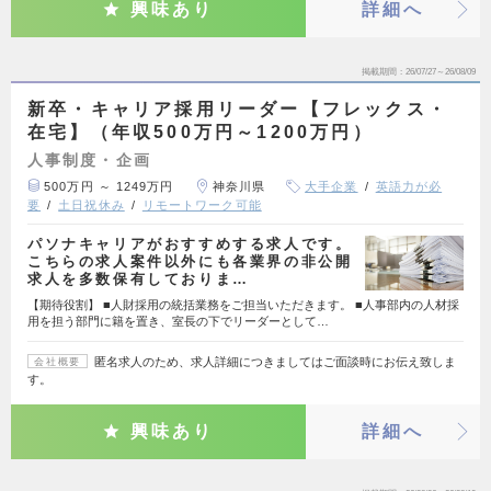
興味あり
詳細へ
掲載期間
26/07/27～26/08/09
新卒・キャリア採用リーダー【フレックス・
在宅】（年収500万円～1200万円）
人事制度・企画
500万円 ～ 1249万円
神奈川県
大手企業
英語力が必
要
土日祝休み
リモートワーク可能
パソナキャリアがおすすめする求人です。
こちらの求人案件以外にも各業界の非公開
求人を多数保有しておりま…
【期待役割】 ■人財採用の統括業務をご担当いただきます。 ■人事部内の人材採
用を担う部門に籍を置き、室長の下でリーダーとして…
匿名求人のため、求人詳細につきましてはご面談時にお伝え致しま
会社概要
す。
興味あり
詳細へ