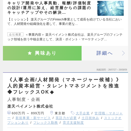
キャリア開発や人事異動、報酬/評価制度
の設計/運用に加え、経営層からの課題の
キャッチアップやその解決…
【ミッション】 楽天グループのFintech事業として成長を続けている当社におい
て、人材開発や組織強化を通して、事業の更な…
＜事業内容＞ 楽天ペイメント株式会社は、楽天グループのフィンテ
会社概要
ック領域を担う中核企業として、決済・ポイント・マーケティング…
興味あり
詳細へ
掲載期間
26/07/27～26/08/09
《人事企画/人材開発（マネージャー候補）》
人的資本経営・タレントマネジメントを推進
◆フレックスOK◆
人事制度・企画
楽天ペイメント株式会社
600万円 ～ 899万円
東京都
大手企業
管理職・マネジャ
ー
新規事業・新サービス
英語力が必要
土日祝休み
ストックオ
プションあり
フレックス勤務
育児支援制度