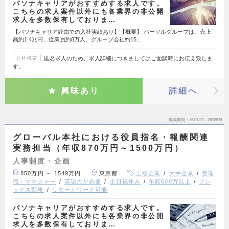
パソナキャリアがおすすめする求人です。
こちらの求人案件以外にも各業界の非公開
求人を多数保有しておりま…
【パソナキャリア経由での入社実績あり】【概要】 パーソルグループは、売上
高約1.4兆円、従業員約8万人、グループ会社約15…
匿名求人のため、求人詳細につきましてはご面談時にお伝え致しま
会社概要
す。
興味あり
詳細へ
掲載期間
26/07/27～26/08/09
グローバル本社における役員指名・報酬関連
実務担当（年収870万円～1500万円）
人事制度・企画
850万円 ～ 1549万円
東京都
上場企業
大手企業
管理
職・マネジャー
英語力が必要
土日祝休み
年収600万以上
フレ
ックス勤務
リモートワーク可能
パソナキャリアがおすすめする求人です。
こちらの求人案件以外にも各業界の非公開
求人を多数保有しておりま…