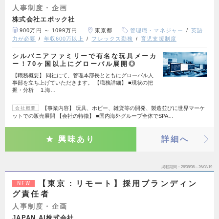
人事制度・企画
株式会社エポック社
900万円 ～ 1099万円
東京都
管理職・マネジャー
英語
力が必要
年収600万以上
フレックス勤務
育児支援制度
シルバニアファミリーで有名な玩具メーカ
ー！70ヶ国以上にグローバル展開◎
【職務概要】 同社にて、管理本部長とともにグローバル人
事部を立ち上げていただきます。 【職務詳細】 ■現状の把
握・分析 1.海…
【事業内容】 玩具、ホビー、雑貨等の開発、製造並びに世界マーケ
会社概要
ットでの販売展開 【会社の特徴】 ■国内海外グループ全体でSPA…
興味あり
詳細へ
掲載期間
26/08/06～26/08/19
【東京：リモート】採用ブランディン
NEW
グ責任者
人事制度・企画
JAPAN AI株式会社