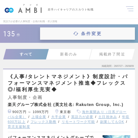
若手ハイキャリアのスカウト転職
英語力が必要の人事制度・企画の転職・求人情報
135
条件変更
件
すべて
新着のみ
掲載終了間近
掲載期間
26/07/27～26/08/09
《人事/タレントマネジメント》制度設計・パ
フォーマンスマネジメント推進◆フレックス
◎/福利厚生充実◆
人事制度・企画
楽天グループ株式会社 (英文社名: Rakuten Group, Inc.)
900万円 ～ 1099万円
東京都
海外展開あり（日系グロー
バル企業）
上場企業
大手企業
英語力が必要
土日祝休み
年収
600万以上
フレックス勤務
リモートワーク可能
副業してもOK
育児支援制度
パフォーマンスマネジメントグループで