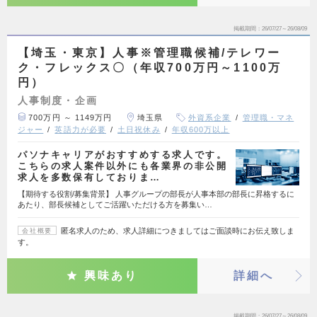
掲載期間
26/07/27～26/08/09
【埼玉・東京】人事※管理職候補/テレワー
ク・フレックス〇（年収700万円～1100万
円）
人事制度・企画
700万円 ～ 1149万円
埼玉県
外資系企業
管理職・マネ
ジャー
英語力が必要
土日祝休み
年収600万以上
パソナキャリアがおすすめする求人です。
こちらの求人案件以外にも各業界の非公開
求人を多数保有しておりま…
【期待する役割/募集背景】 人事グループの部長が人事本部の部長に昇格するに
あたり、部長候補としてご活躍いただける方を募集い…
匿名求人のため、求人詳細につきましてはご面談時にお伝え致しま
会社概要
す。
興味あり
詳細へ
掲載期間
26/07/27～26/08/09