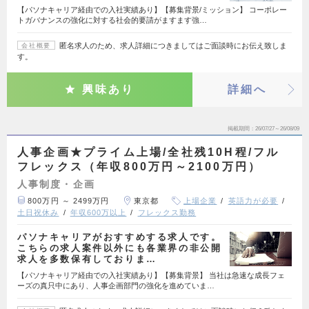
【パソナキャリア経由での入社実績あり】【募集背景/ミッション】 コーポレー
トガバナンスの強化に対する社会的要請がますます強…
匿名求人のため、求人詳細につきましてはご面談時にお伝え致しま
会社概要
す。
興味あり
詳細へ
掲載期間
26/07/27～26/08/09
人事企画★プライム上場/全社残10H程/フル
フレックス（年収800万円～2100万円）
人事制度・企画
800万円 ～ 2499万円
東京都
上場企業
英語力が必要
土日祝休み
年収600万以上
フレックス勤務
パソナキャリアがおすすめする求人です。
こちらの求人案件以外にも各業界の非公開
求人を多数保有しておりま…
【パソナキャリア経由での入社実績あり】【募集背景】 当社は急速な成長フェ
ーズの真只中にあり、人事企画部門の強化を進めていま…