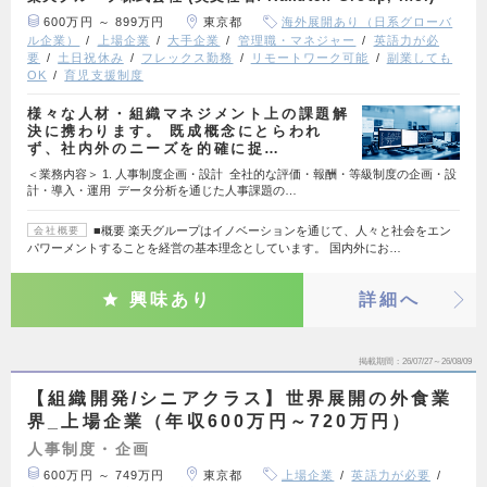
600万円 ～ 899万円
東京都
海外展開あり（日系グローバ
ル企業）
上場企業
大手企業
管理職・マネジャー
英語力が必
要
土日祝休み
フレックス勤務
リモートワーク可能
副業しても
OK
育児支援制度
様々な人材・組織マネジメント上の課題解
決に携わります。 既成概念にとらわれ
ず、社内外のニーズを的確に捉…
＜業務内容＞ 1. 人事制度企画・設計 全社的な評価・報酬・等級制度の企画・設
計・導入・運用 データ分析を通じた人事課題の…
■概要 楽天グループはイノベーションを通じて、人々と社会をエン
会社概要
パワーメントすることを経営の基本理念としています。 国内外にお…
興味あり
詳細へ
掲載期間
26/07/27～26/08/09
【組織開発/シニアクラス】世界展開の外食業
界_上場企業（年収600万円～720万円）
人事制度・企画
600万円 ～ 749万円
東京都
上場企業
英語力が必要