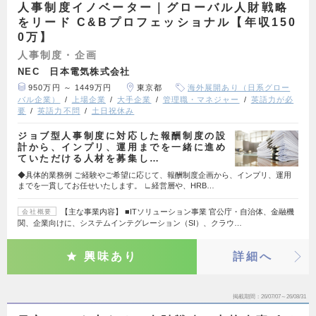
人事制度イノベーター｜グローバル人財戦略
をリード C&Bプロフェッショナル【年収150
0万】
人事制度・企画
NEC 日本電気株式会社
950万円 ～ 1449万円
東京都
海外展開あり（日系グロー
バル企業）
上場企業
大手企業
管理職・マネジャー
英語力が必
要
英語力不問
土日祝休み
ジョブ型人事制度に対応した報酬制度の設
計から、インプリ、運用までを一緒に進め
ていただける人材を募集し…
◆具体的業務例 ご経験やご希望に応じて、報酬制度企画から、インプリ、運用
までを一貫してお任せいたします。 ∟経営層や、HRB…
【主な事業内容】 ■ITソリューション事業 官公庁・自治体、金融機
会社概要
関、企業向けに、システムインテグレーション（SI）、クラウ…
興味あり
詳細へ
掲載期間
26/07/07～26/08/31