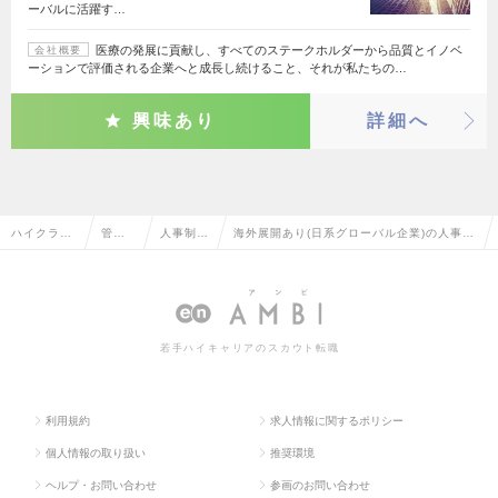
ーバルに活躍す…
医療の発展に貢献し、すべてのステークホルダーから品質とイノベ
会社概要
ーションで評価される企業へと成長し続けること、それが私たちの…
興味あり
詳細へ
ハイクラス
管理
人事制
海外展開あり(日系グローバル企業)の人事制
求人TOP
部門
度・企画
度・企画の転職・求人情報一覧
系
若手ハイキャリアのスカウト転職
利用規約
求人情報に関するポリシー
個人情報の取り扱い
推奨環境
ヘルプ・お問い合わせ
参画のお問い合わせ