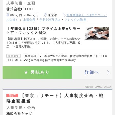
人事制度・企画
株式会社LIFULL
600万円 ～ 849万円
東京都
海外展開あり（日系グローバ
ル企業）
上場企業
年収600万以上
フレックス勤務
【年間休日122日】プライム上場■リモー
ト可・フレックス制◎
【職務概要】 以下より、ご経験、志向性、チーム状況など
を踏まえて担当業務を決定します。 ・人事制度の運用、改
定 ・各種人事施…
【事業内容】 ●日本最大級の不動産・住宅情報の総合サイト「LIFU
会社概要
LL HOMES」●空き家の再生を軸に地方創生に取り組む…
興味あり
詳細へ
掲載期間
26/08/07～26/08/20
【東京：リモート】人事制度企画・戦
NEW
略企画担当
人事制度・企画
株式会社キッツ