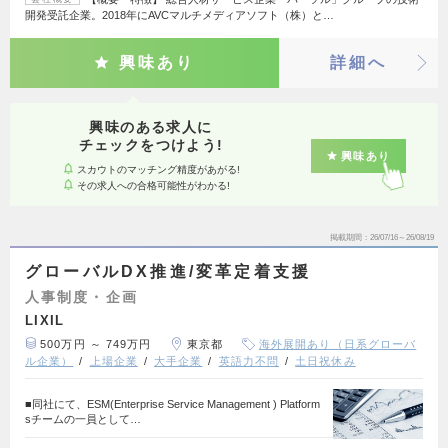
開発受託企業。2018年にAVCマルチメディアソフト（株）と…
興味あり
詳細へ
興味のある求人に
チェックをつけよう!
興味あり
スカウトのマッチング精度があがる!
その求人への合格可能性がわかる!
掲載期間
26/07/16～26/08/19
グローバルDX推進/変革定着支援
人事制度・企画
LIXIL
500万円 ～ 749万円
東京都
海外展開あり（日系グローバ
ル企業）
上場企業
大手企業
英語力不問
土日祝休み
■同社にて、ESM(Enterprise Service Management ) Platform
sチームの一員として…