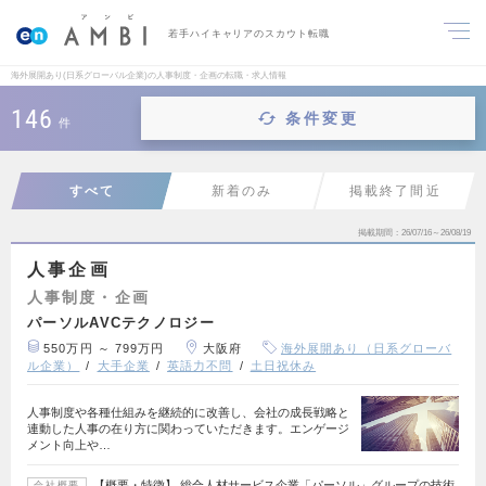
若手ハイキャリアのスカウト転職
海外展開あり(日系グローバル企業)の人事制度・企画の転職・求人情報
146
条件変更
件
すべて
新着のみ
掲載終了間近
掲載期間
26/07/16～26/08/19
人事企画
人事制度・企画
パーソルAVCテクノロジー
550万円 ～ 799万円
大阪府
海外展開あり（日系グローバ
ル企業）
大手企業
英語力不問
土日祝休み
人事制度や各種仕組みを継続的に改善し、会社の成長戦略と
連動した人事の在り方に関わっていただきます。エンゲージ
メント向上や…
【概要・特徴】 総合人材サービス企業「パーソル」グループの技術
会社概要