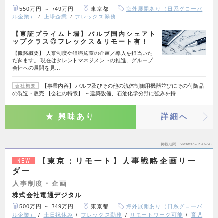
550万円 ～ 749万円
東京都
海外展開あり（日系グローバ
ル企業）
上場企業
フレックス勤務
【東証プライム上場】バルブ国内シェアト
ップクラス◎フレックス＆リモート有！
【職務概要】 人事制度や組織施策の企画／導入を担当いた
だきます。 現在はタレントマネジメントの推進、グループ
会社への展開を見…
【事業内容】 バルブ及びその他の流体制御用機器並びにその付随品
会社概要
の製造・販売 【会社の特徴】 ～建築設備、石油化学分野に強みを持…
興味あり
詳細へ
掲載期間
26/08/07～26/08/20
【東京：リモート】人事戦略企画リー
NEW
ダー
人事制度・企画
株式会社電通デジタル
500万円 ～ 749万円
東京都
海外展開あり（日系グローバ
ル企業）
土日祝休み
フレックス勤務
リモートワーク可能
育児