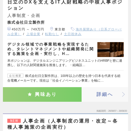
日立のDXを支えるIT人財戦略の中核人事ポジ
ション
人事制度・企画
株式会社日立製作所
450万円 ～ 749万円
東京都
海外展開あり（日系グローバ
ル企業）
上場企業
転勤なし
土日祝休み
デジタル領域での事業戦略を実現するた
め、タレントマネジメントや組織開発に関
する施策を企画・実行し、H…
本ポジションは、デジタルエンジニアリングビジネスユニットのHRBPと密に連
携し、以下の人財関連施策を推進します。 ・組織設…
株式会社日立製作所は、100年以上の歴史を持つ日本を代表する総
会社概要
合電機メーカーです。現在は「社会イノベーション事業」を軸に…
興味あり
詳細へ
掲載期間
26/08/07～26/08/20
人事企画（人事制度の運用・改定～各
NEW
種人事施策の企画実行）