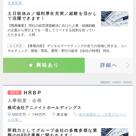
支援制度
土日祝休み／福利厚生充実／経験を活かし
て活躍できます！
【職務概要】 同社の経営課題解決に向けた人事・組織戦略
の立案から実行までを 一貫してリードする役割を担ってい
ただきます。 人材…
【事業内容】 デジタルマーケティングの全ての領域に対する、コン
会社概要
サルティング、開発・実装、運用・実行の提供 【会社の特徴】 同社…
興味あり
詳細へ
掲載期間
26/08/07～26/08/20
HRBP
NEW
人事制度・企画
株式会社アニメイトホールディングス
500万円 ～ 749万円
東京都
海外展開あり（日系グローバ
ル企業）
即戦力としてグループ会社の多種多様な業
態のHRBP業務に関われます！