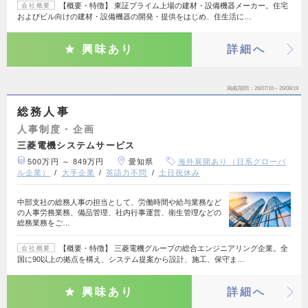
【概要・特徴】 東証プライム上場の建材・設備機器メーカー。住宅
会社概要
およびビル向けの建材・設備機器の開発・提供をはじめ、住生活に…
興味あり
詳細へ
掲載期間
26/07/16～26/08/19
総務人事
人事制度・企画
三菱電機システムサービス
500万円 ～ 849万円
愛知県
海外展開あり（日系グローバ
ル企業）
大手企業
英語力不問
土日祝休み
中部支社の総務人事の担当として、労働時間や給与業務など
の人事労務業務、備品管理、社内行事運営、衛生管理などの
総務業務をご…
【概要・特徴】 三菱電機グループの総合エンジニアリング企業。全
会社概要
国に90以上の拠点を構え、システム提案から設計、施工、保守ま…
興味あり
詳細へ