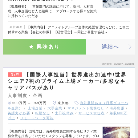
【職務概要】 事業部門の課題に応じて、採用、人材育
成、人事企画など人と組織に アプローチする様々な施策
に携わっていただき…
【事業内容】 アニメイトグループ全体の経営管理ならびに、これに
会社概要
付帯する業務 【会社の特徴】 【経営理念】～同社が目指す会社～ …
興味あり
詳細へ
掲載期間
26/08/07～26/08/20
【国際人事担当】世界進出加速中/世界
NEW
シエア7割のプライム上場メーカー/多彩なキ
ャリアパスがあり
人事制度・企画
500万円 ～ 949万円
東京都
海外展開あり（日系グローバ
ル企業）
上場企業
大手企業
マネジメント業務なし
海外出張
英語力が必要
転勤なし
土日祝休み
サービス責任者
年収600万
以上
リモートワーク可能
【職務内容】 当社では、海外駐在員に関するモビリティ業
務全般を担当していただくスタッフを募集しています。グロ