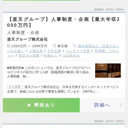
掲載期間
26/07/07～26/08/31
【楽天グループ】人事制度・企画【最大年収2
000万円】
人事制度・企画
楽天グループ株式会社
1200万円 ～ 1999万円
東京都
海外展開あり（日系グロー
バル企業）
上場企業
大手企業
ベンチャー企業
管理職・マネジ
ャー
英語力が必要
転勤なし
土日祝休み
■業務内容■ このポジションでは、楽天グループのグローバ
ルビジネスの拡大に伴う人材・組織課題の解決に取り組み、
人事戦略・制…
楽天グループ株式会社は、日本を代表するインターネットサービス
会社概要
企業で、多岐にわたる分野で事業を展開しています。1997年に…
興味あり
詳細へ
掲載期間
26/07/07～26/08/31