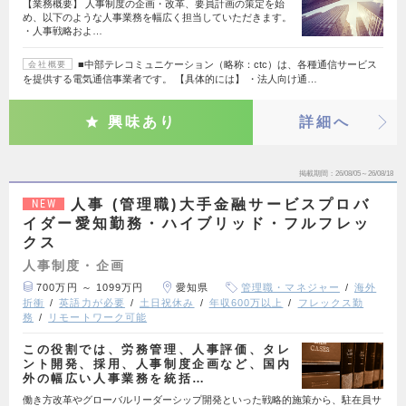
【業務概要】 人事制度の企画・改革、要員計画の策定を始
め、以下のような人事業務を幅広く担当していただきます。
・人事戦略およ…
■中部テレコミュニケーション（略称：ctc）は、各種通信サービス
会社概要
を提供する電気通信事業者です。 【具体的には】 ・法人向け通…
興味あり
詳細へ
掲載期間
26/08/05～26/08/18
人事 (管理職)大手金融サービスプロバ
NEW
イダー愛知勤務・ハイブリッド・フルフレッ
クス
人事制度・企画
700万円 ～ 1099万円
愛知県
管理職・マネジャー
海外
折衝
英語力が必要
土日祝休み
年収600万以上
フレックス勤
務
リモートワーク可能
この役割では、労務管理、人事評価、タレ
ント開発、採用、人事制度企画など、国内
外の幅広い人事業務を統括…
働き方改革やグローバルリーダーシップ開発といった戦略的施策から、駐在員サ