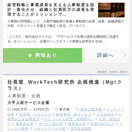
経営戦略と事業成長を支える人事制度を設
計・進化させ、組織と社員双方の成長を実
現することがミッションで…
人事課の管理職として、人事評価制度や各種人事制度の企画・改善、組織課題の
分析、マネジメント支援まで幅広く担当。データドリ…
株式会社ラクスは、「ITサービスで企業の成長を継続的に支援す
会社概要
る」をミッションに、企業のバックオフィス業務を効率化するSa…
興味あり
詳細へ
掲載期間
26/08/04～26/08/17
社長室_WorkTech研究所 企画推進（Mgrク
ラス）
人事制度・企画
大手人材サービス企業
1000万円 ～ 1249万円
東京都
株式公開準備
ベンチャー
企業
管理職・マネジャー
新規事業・新サービス
土日祝休み
1
億円以上資金調達済
ポテンシャル採用（未経験可）
社長・役員直
下
事業責任者
サービス責任者
開発責任者
年収600万以上
フ
レックス勤務
リモートワーク可能
育児支援制度