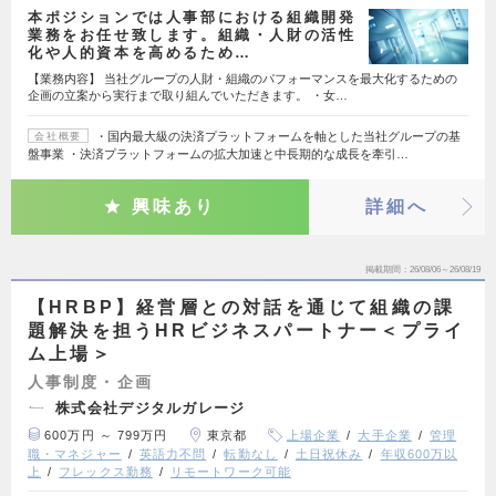
本ポジションでは人事部における組織開発
業務をお任せ致します。組織・人財の活性
化や人的資本を高めるため…
【業務内容】 当社グループの人財・組織のパフォーマンスを最大化するための
企画の立案から実行まで取り組んでいただきます。 ・女…
・国内最大級の決済プラットフォームを軸とした当社グループの基
会社概要
盤事業 ・決済プラットフォームの拡大加速と中長期的な成長を牽引…
興味あり
詳細へ
掲載期間
26/08/06～26/08/19
【HRBP】経営層との対話を通じて組織の課
題解決を担うHRビジネスパートナー＜プライ
ム上場＞
人事制度・企画
株式会社デジタルガレージ
600万円 ～ 799万円
東京都
上場企業
大手企業
管理
職・マネジャー
英語力不問
転勤なし
土日祝休み
年収600万以
上
フレックス勤務
リモートワーク可能