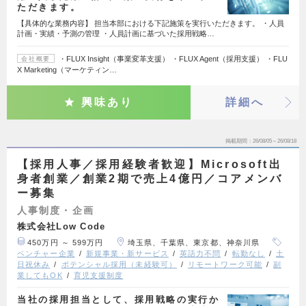
ただきます。
【具体的な業務内容】 担当本部における下記施策を実行いただきます。 ・人員
計画・実績・予測の管理 ・人員計画に基づいた採用戦略…
・FLUX Insight（事業変革支援） ・FLUX Agent（採用支援） ・FLU
会社概要
X Marketing（マーケティン…
興味あり
詳細へ
掲載期間
26/08/05～26/08/18
【採用人事／採用経験者歓迎】Microsoft出
身者創業／創業2期で売上4億円／コアメンバ
ー募集
人事制度・企画
株式会社Low Code
450万円 ～ 599万円
埼玉県、千葉県、東京都、神奈川県
ベンチャー企業
新規事業・新サービス
英語力不問
転勤なし
土
日祝休み
ポテンシャル採用（未経験可）
リモートワーク可能
副
業してもOK
育児支援制度
当社の採用担当として、採用戦略の実行か