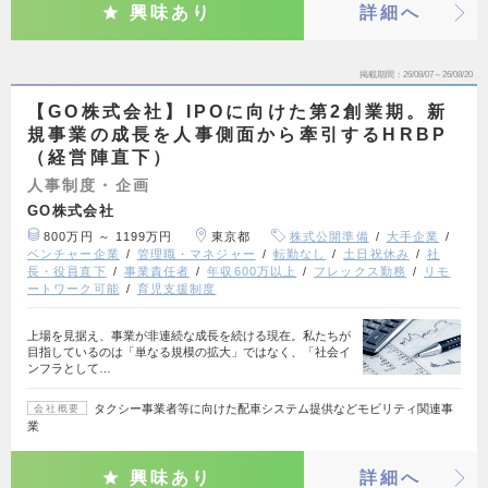
興味あり
詳細へ
掲載期間
26/08/07～26/08/20
【GO株式会社】IPOに向けた第2創業期。新
規事業の成長を人事側面から牽引するHRBP
（経営陣直下）
人事制度・企画
GO株式会社
800万円 ～ 1199万円
東京都
株式公開準備
大手企業
ベンチャー企業
管理職・マネジャー
転勤なし
土日祝休み
社
長・役員直下
事業責任者
年収600万以上
フレックス勤務
リモ
ートワーク可能
育児支援制度
上場を見据え、事業が非連続な成長を続ける現在。私たちが
目指しているのは「単なる規模の拡大」ではなく、「社会イ
ンフラとして…
タクシー事業者等に向けた配車システム提供などモビリティ関連事
会社概要
業
興味あり
詳細へ