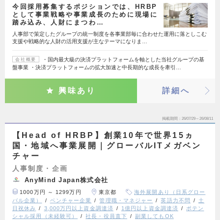
今回採用募集するポジションでは、HRBP
として事業戦略や事業成長のために現場に
踏み込み、人財にまつわ…
人事部で策定したグループの統一制度を各事業部毎に合わせた運用に落としこむ
支援や戦略的な人財の活用支援が主なテーマになりま…
・国内最大級の決済プラットフォームを軸とした当社グループの基
会社概要
盤事業 ・決済プラットフォームの拡大加速と中長期的な成長を牽引…
興味あり
詳細へ
掲載期間
26/07/29～26/08/11
【Head of HRBP】創業10年で世界15ヵ
国・地域へ事業展開｜グローバルITメガベン
チャー
人事制度・企画
AnyMind Japan株式会社
1000万円 ～ 1299万円
東京都
海外展開あり（日系グロー
バル企業）
ベンチャー企業
管理職・マネジャー
英語力不問
土
日祝休み
3,000万円以上資金調達済
1億円以上資金調達済
ポテン
シャル採用（未経験可）
社長・役員直下
副業してもOK