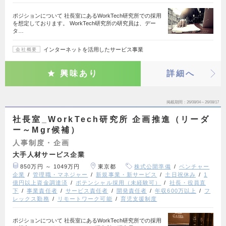
ポジションについて 社長室にあるWorkTech研究所での採用
を想定しております。 WorkTech研究所の研究員は、デー
タ…
インターネットを活用したサービス事業
会社概要
興味あり
詳細へ
掲載期間
26/08/04～26/08/17
社長室_WorkTech研究所 企画推進（リーダ
ー～Mgr候補）
人事制度・企画
大手人材サービス企業
850万円 ～ 1049万円
東京都
株式公開準備
ベンチャー
企業
管理職・マネジャー
新規事業・新サービス
土日祝休み
1
億円以上資金調達済
ポテンシャル採用（未経験可）
社長・役員直
下
事業責任者
サービス責任者
開発責任者
年収600万以上
フ
レックス勤務
リモートワーク可能
育児支援制度
ポジションについて 社長室にあるWorkTech研究所での採用