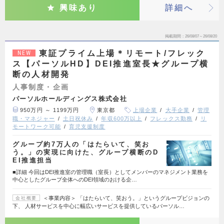
興味あり
詳細へ
掲載期間
26/08/07～26/08/20
東証プライム上場＊リモート/フレック
NEW
ス【パーソルHD】DEI推進室長★グループ横
断の人材開発
人事制度・企画
パーソルホールディングス株式会社
950万円 ～ 1199万円
東京都
上場企業
大手企業
管理
職・マネジャー
土日祝休み
年収600万以上
フレックス勤務
リ
モートワーク可能
育児支援制度
グループ約7万人の「はたらいて、笑お
う。」の実現に向けた、グループ横断のD
EI推進担当
■詳細 今回はDEI推進室の管理職（室長）としてメンバーのマネジメント業務を
中心としたグループ全体へのDEI領域のおける企…
＜事業内容＞ 「はたらいて、笑おう。」というグループビジョンの
会社概要
下、 人材サービスを中心に幅広いサービスを提供しているパーソル…