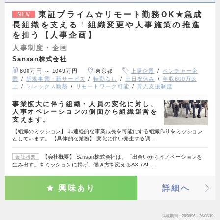
東証プライム☆リモート勤務OK★急成
NEW
長組織を支える！組織変更や人事施策の推進
を担う【人事企画】
人事制度・企画
Sansan株式会社
800万円 ～ 1049万円
東京都
上場企業
ベンチャー企
業
新規事業・新サービス
転勤なし
土日祝休み
年収600万以
上
フレックス勤務
リモートワーク可能
育児支援制度
事業拡大に伴う組織・人員の変化に対し、
人事オペレーションの側面から組織運営を
支えます。
【組織のミッション】 非連続的な事業成長を可能にする組織作りをミッション
としています。 【具体的な業務】 変化に伴い発生する調…
【会社概要】 Sansan株式会社は、「出会いからイノベーションを
会社概要
生み出す」をミッションに掲げ、働き方を変えるAX（AI …
興味あり
詳細へ
掲載期間
26/08/06～26/08/19