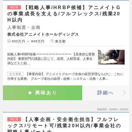
【戦略人事/HRBP候補】アニメイトG
NEW
の事業成長を支える/フルフレックス/残業20
H以内
人事制度・企画
株式会社アニメイトホールディングス
500万円 ～ 849万円
東京都
戦略人事HRBP候補ーーーーーーーーーーー 【具体的な業務
内容】 事業部門の課題に応じて、採用、人材育成、人事企
画など人と組…
【事業内容】 アニメイトグループ全体の経営管理ならびに、これに
会社概要
付帯する業務。 グループ各社の経理・総務・システム・法務・人事…
興味あり
詳細へ
掲載期間
26/08/06～26/08/19
【人事企画・安全衛生担当】フルフレ
NEW
ックス/リモート可/残業20H以内/事業会社の
戦略人事パートナ