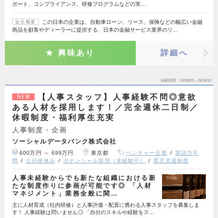
ポート、コンプライアンス、研修プログラムなどの実…
この日本の企業は、自動車ローン、リース、保険などの幅広い金融
会社概要
商品を顧客やディーラーに提供する、日本の金融サービス業界のリ…
興味あり
詳細へ
掲載期間
26/08/05～26/08/18
【人事スタッフ】人事経験不問◎意欲
NEW
ある人材を採用します！／完全週休二日制／
休暇制度・福利厚生充実
人事制度・企画
ソーシャルデータバンク株式会社
600万円 ～ 699万円
東京都
ベンチャー企業
英語力不
問
土日祝休み
ポテンシャル採用（未経験可）
育児支援制度
人事未経験からでも新たな組織における新
たな制度作りに参画が可能です◎ 「人材
マネジメント」業務全般に関…
主に人材育成（社内研修）と人事評価・配置に携わる人事スタッフを募集しま
す！ 人事経験は問いません◎ 「自分のスキルや経験をス…