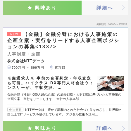
興味あり
詳細へ
掲載期間
26/08/04～26/08/17
【金融】金融分野における人事施策の
NEW
企画立案・実行をリードする人事企画ポジシ
ョンの募集<1337>
人事制度・企画
株式会社NTTデータ
700万円 ～ 899万円
東京都
※厳選求人※ 事前の合否判定・年収査定
も可能。ハイクラス DX専門人材会社ウィ
ンスリーが、年収交渉、…
金融分野（社員4,000人超の組織）の成長戦略・人財戦略に基づいた人事施策の
企画立案、実行をリードします。 全社の人事本部…
NTTデータは、豊かで調和のとれた社会づくりをめざし、世界50ヵ
会社概要
国以上でITサービスを提供しています。 デジタル技術を活用…
興味あり
詳細へ