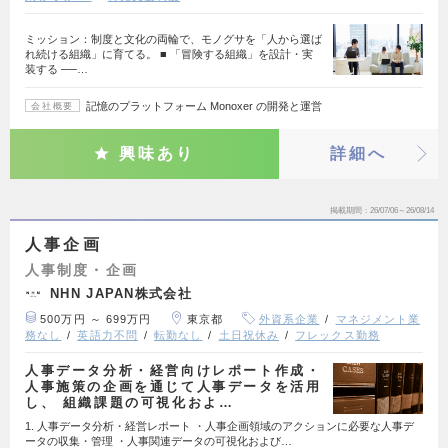
ミッション：制度と文化の両輪で、モノグサを「人から選ば
れ続ける組織」に育てる。 ■ 「冒険する組織」を設計・実
装する ──…
記憶のプラットフォーム Monoxer の開発と運営
会社概要
興味あり
詳細へ
掲載期間
26/07/06～26/08/14
人事企画
人事制度・企画
NHN JAPAN株式会社
500万円 ～ 699万円
東京都
外資系企業
マネジメント業
務なし
英語力不問
転勤なし
土日祝休み
フレックス勤務
人事データ分析・経営向けレポート作成・
人事施策の企画を通じて人事データを活用
し、 組織課題の可視化およ…
1. 人事データ分析・経営レポート ・人事企画領域のアクションに必要な人事デ
ータの収集・管理 ・人事関連データの可視化および…