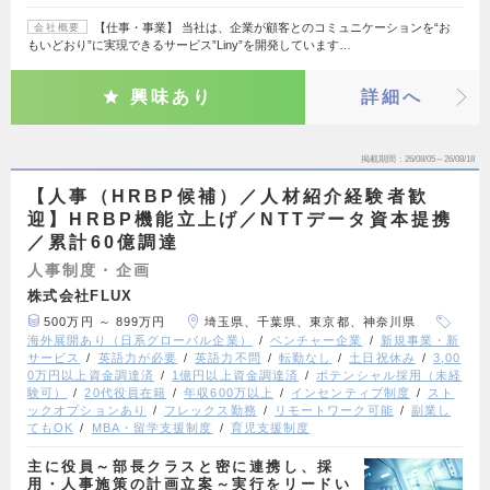
【仕事・事業】 当社は、企業が顧客とのコミュニケーションを“お
会社概要
もいどおり”に実現できるサービス”Liny”を開発しています…
興味あり
詳細へ
掲載期間
26/08/05～26/08/18
【人事（HRBP候補）／人材紹介経験者歓
迎】HRBP機能立上げ／NTTデータ資本提携
／累計60億調達
人事制度・企画
株式会社FLUX
500万円 ～ 899万円
埼玉県、千葉県、東京都、神奈川県
海外展開あり（日系グローバル企業）
ベンチャー企業
新規事業・新
サービス
英語力が必要
英語力不問
転勤なし
土日祝休み
3,00
0万円以上資金調達済
1億円以上資金調達済
ポテンシャル採用（未経
験可）
20代役員在籍
年収600万以上
インセンティブ制度
スト
ックオプションあり
フレックス勤務
リモートワーク可能
副業し
てもOK
MBA・留学支援制度
育児支援制度
主に役員～部長クラスと密に連携し、採
用・人事施策の計画立案～実行をリードい