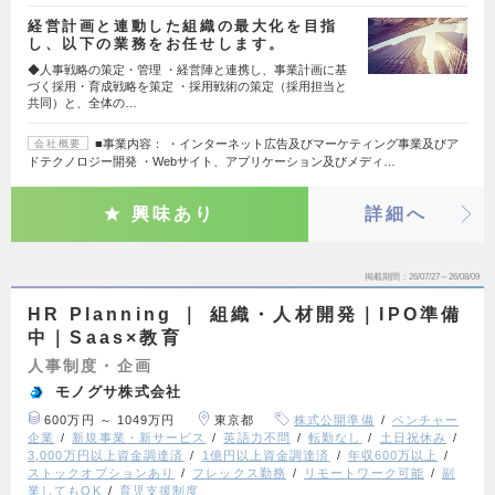
経営計画と連動した組織の最大化を目指
し、以下の業務をお任せします。
◆人事戦略の策定・管理 ・経営陣と連携し、事業計画に基
づく採用・育成戦略を策定 ・採用戦術の策定（採用担当と
共同）と、全体の…
■事業内容： ・インターネット広告及びマーケティング事業及びア
会社概要
ドテクノロジー開発 ・Webサイト、アプリケーション及びメディ…
興味あり
詳細へ
掲載期間
26/07/27～26/08/09
HR Planning ｜ 組織・人材開発｜IPO準備
中｜Saas×教育
人事制度・企画
モノグサ株式会社
600万円 ～ 1049万円
東京都
株式公開準備
ベンチャー
企業
新規事業・新サービス
英語力不問
転勤なし
土日祝休み
3,000万円以上資金調達済
1億円以上資金調達済
年収600万以上
ストックオプションあり
フレックス勤務
リモートワーク可能
副
業してもOK
育児支援制度