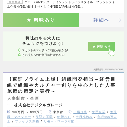
グローバルエンターテインメントライフスタイル・プラットフォー
会社概要
ム企業HYBEの日本本社としてHYBE JAPANはHYBE…
興味あり
詳細へ
興味のある求人に
チェックをつけよう!
興味あり
スカウトのマッチング精度があがる!
その求人への合格可能性がわかる!
掲載期間
26/08/06～26/08/19
【東証プライム上場】組織開発担当～経営目
線で組織やカルチャー創りを中心とした人事
施策の策定と実行～
人事制度・企画
株式会社デジタルガレージ
700万円 ～ 899万円
東京都
上場企業
大手企業
管理
職・マネジャー
英語力不問
転勤なし
土日祝休み
年収600万以
上
フレックス勤務
リモートワーク可能