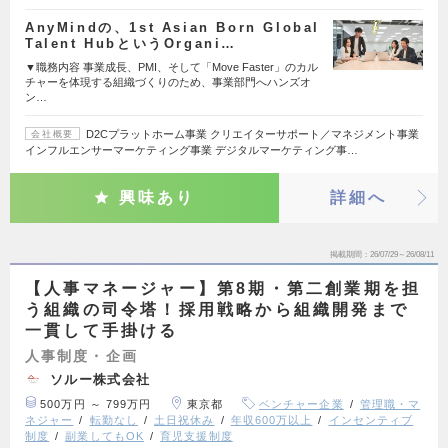
AnyMindの、1st Asian Born Global
Talent HubというOrgani…
▼職務内容 事業成長、PMI、そして「Move Faster」のカル
チャーを体現する組織づくりのため、事業部門へハンズオ
ン…
D2Cプラットホーム事業 クリエイターサポート／マネジメント事業
会社概要
インフルエンサーマーケティング事業 デジタルマーケティング事…
興味あり
詳細へ
掲載期間
26/07/29～26/08/11
【人事マネージャー】第8期・第二創業期を担
う組織の司令塔！採用戦略から組織開発まで
一貫して手掛ける
人事制度・企画
ソルー株式会社
500万円 ～ 799万円
東京都
ベンチャー企業
管理職・マ
ネジャー
転勤なし
土日祝休み
年収600万以上
インセンティブ
制度
副業してもOK
育児支援制度