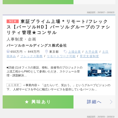
掲載期間
26/08/07～26/08/20
東証プライム上場＊リモート/フレック
NEW
ス【パーソルHD】パーソルグループのファシ
リティ管理★コンサル
人事制度・企画
パーソルホールディングス株式会社
650万円 ～ 849万円
東京都
上場企業
大手企業
土日
祝休み
フレックス勤務
リモートワーク可能
育児支援制度
■詳細 (1)オフィスの新設、移転、改修等のプロジェクトの
上流工程からPMOとして参画いただき、スケジュール管
理・課題解決…
＜事業内容＞ 「はたらいて、笑おう。」というグループビジョンの
会社概要
下、 人材サービスを中心に幅広いサービスを提供しているパーソル…
興味あり
詳細へ
掲載期間
26/08/06～26/08/19