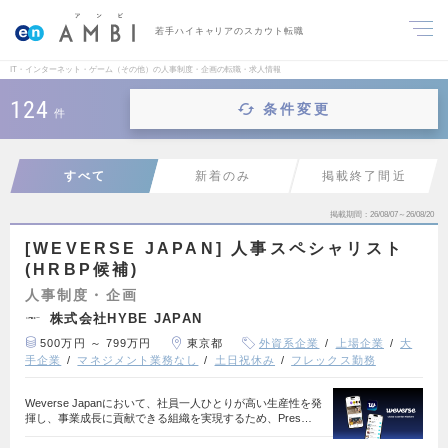
若手ハイキャリアのスカウト転職
IT・インターネット・ゲーム（その他）の人事制度・企画の転職・求人情報
124
条件変更
件
すべて
新着のみ
掲載終了間近
掲載期間
26/08/07～26/08/20
[WEVERSE JAPAN] 人事スペシャリスト
(HRBP候補)
人事制度・企画
株式会社HYBE JAPAN
500万円 ～ 799万円
東京都
外資系企業
上場企業
大
手企業
マネジメント業務なし
土日祝休み
フレックス勤務
Weverse Japanにおいて、社員一人ひとりが高い生産性を発
揮し、事業成長に貢献できる組織を実現するため、Pres…