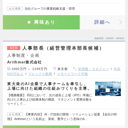
当社グループの事業戦略支援・管理
会社概要
興味あり
詳細へ
掲載期間
26/08/07～26/08/20
人事部長（経営管理本部長候補）
NEW
人事制度・企画
Arithmer株式会社
1000万円 ～ 1249万円
東京都
管理職・マネジャー
年収
600万以上
フレックス勤務
リモートワーク可能
東大発のAI企業で人事チームを牽引し、
上場に向けた組織の仕組みづくりを主導。
【職務概要】 同社において、次の成長と上場（IPO）準備に
向けた人事および総務体制の構築、マネジメント業務全般を
リードして…
【事業内容】 AI・IT技術の開発・ソリューション提案 【会社の特
会社概要
徴】 Arithmerという名前は、算術、数学という意味のA…