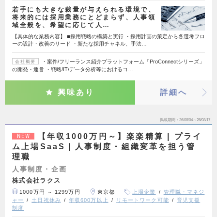
若手にも大きな裁量が与えられる環境で、
将来的には採用業務にとどまらず、人事領
域全般を、希望に応じて人…
【具体的な業務内容】 ■採用戦略の構築と実行 ・採用計画の策定から各選考フロ
ーの設計・改善のリード ・新たな採用チャネル、手法…
・案件/フリーランス紹介プラットフォーム「ProConnectシリーズ」
会社概要
の開発・運営 ・戦略/IT/データ分析等におけるコ…
興味あり
詳細へ
掲載期間
26/08/04～26/08/17
【年収1000万円～】楽楽精算 | プライ
NEW
ム上場SaaS｜人事制度・組織変革を担う管
理職
人事制度・企画
株式会社ラクス
1000万円 ～ 1299万円
東京都
上場企業
管理職・マネジ
ャー
土日祝休み
年収600万以上
リモートワーク可能
育児支援
制度