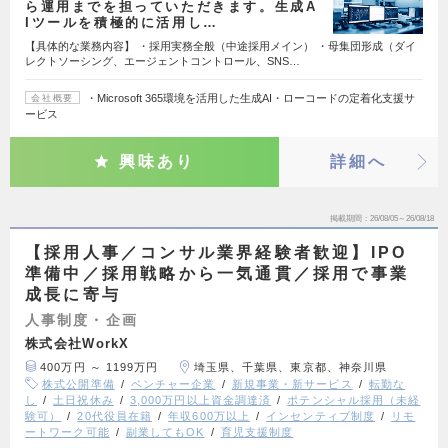
ら運用までを担っていただきます。生成A
Iツールを積極的に活用し…
【具体的な業務内容】 ・採用実務全般（中途採用メイン） ・母集団形成（ダイ
レクトソーシング、エージェントコントロール、SNS…
・Microsoft 365環境を活用した生成AI・ローコードの定着化支援サ
会社概要
ービス
興味あり
詳細へ
掲載期間
26/08/05～26/08/18
【採用人事／コンサル業界経験者歓迎】IPO
準備中／採用戦略から一気通貫／採用で事業
成長に寄与
人事制度・企画
株式会社WorkX
400万円 ～ 1199万円
埼玉県、千葉県、東京都、神奈川県
株式公開準備
ベンチャー企業
新規事業・新サービス
転勤な
し
土日祝休み
3,000万円以上資金調達済
ポテンシャル採用（未経
験可）
20代役員在籍
年収600万以上
インセンティブ制度
リモ
ートワーク可能
副業してもOK
育児支援制度