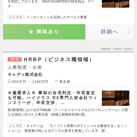
を想定しております。 WorkTech研究所の研究員は、デー
タ…
インターネットを活用したサービス事業
会社概要
興味あり
詳細へ
掲載期間
26/08/04～26/08/17
HRBP（ビジネス職領域）
NEW
人事制度・企画
キャディ株式会社
800万円 ～ 1349万円
東京都
※厳選求人※ 事前の合否判定・年収査定
も可能。ハイクラス DX専門人材会社ウィ
ンスリーが、年収交渉、…
第2創業期におけるGTM組織（フィールドセールスなどのフロントチーム）の更
なる強化に向けた人事企画・組織人材開発領域の取…
キャディは、「モノづくり産業のポテンシャルを解放する」をミッ
会社概要
ションに、製造業のAIによるデジタル変革を推進しています。製…