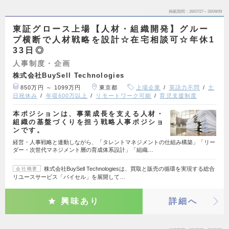
掲載期間
26/07/27～26/08/09
東証グロース上場【人材・組織開発】グルー
プ横断で人材戦略を設計☆在宅相談可☆年休1
33日◎
人事制度・企画
株式会社BuySell Technologies
850万円 ～ 1099万円
東京都
上場企業
英語力不問
土
日祝休み
年収600万以上
リモートワーク可能
育児支援制度
本ポジションは、事業成長を支える人材・
組織の基盤づくりを担う戦略人事ポジショ
ンです。
経営・人事戦略と連動しながら、「タレントマネジメントの仕組み構築」「リー
ダー・次世代マネジメント層の育成体系設計」「組織…
株式会社BuySell Technologiesは、買取と販売の循環を実現する総合
会社概要
リユースサービス「バイセル」を展開して…
興味あり
詳細へ