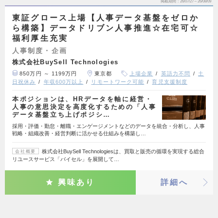
掲載期間
26/07/27～26/08/09
東証グロース上場【人事データ基盤をゼロか
ら構築】データドリブン人事推進☆在宅可☆
福利厚生充実
人事制度・企画
株式会社BuySell Technologies
850万円 ～ 1199万円
東京都
上場企業
英語力不問
土
日祝休み
年収600万以上
リモートワーク可能
育児支援制度
本ポジションは、HRデータを軸に経営・
人事の意思決定を高度化するための「人事
データ基盤立ち上げポジシ…
採用・評価・勤怠・離職・エンゲージメントなどのデータを統合・分析し、人事
戦略・組織改善・経営判断に活かせる仕組みを構築し…
株式会社BuySell Technologiesは、買取と販売の循環を実現する総合
会社概要
リユースサービス「バイセル」を展開して…
興味あり
詳細へ