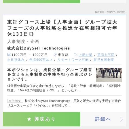
掲載期間
26/07/27～26/08/09
東証グロース上場【人事企画】グループ拡大
フェーズの人事戦略を推進☆在宅相談可☆年
休133日◎
人事制度・企画
株式会社BuySell Technologies
1100万円 ～ 1299万円
東京都
上場企業
英語力不問
土日祝休み
年収600万以上
リモートワーク可能
育児支援制度
本ポジションは、成長企業・グループ経営
を支える人事制度の中核を担う企画ポジシ
ョンです。
経営層や事業責任者と密に連携しながら、「等級・評価・報酬制度」「福利厚生
制度」「M&A後の制度統合（PMI）」 といったテ…
株式会社BuySell Technologiesは、買取と販売の循環を実現する総合
会社概要
リユースサービス「バイセル」を展開して…
興味あり
詳細へ