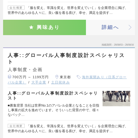
「服を変え、常識を変え、世界を変えていく」を企業理念に掲げ、
会社概要
世界中のあらゆる人々に、良い服を着る喜び、幸せ、満足を提供す…
興味あり
詳細へ
掲載期間
26/08/03～26/08/16
人事::グローバル人事制度設計スペシャリス
ト
人事制度・企画
700万円 ～ 1199万円
東京都
海外展開あり（日系グロー
バル企業）
大手企業
土日祝休み
人事::グローバル人事制度設計スペシャリ
スト
■募集背景 当社は世界No.1のアパレル企業となることを目指
し事業の拡大を進めています。そういった背景の中で、様々
なバック…
「服を変え、常識を変え、世界を変えていく」を企業理念に掲げ、
会社概要
世界中のあらゆる人々に、良い服を着る喜び、幸せ、満足を提供す…