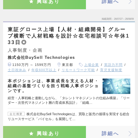
興味あり
詳細へ
掲載期間
26/07/27～26/08/09
東証グロース上場【人材・組織開発】グルー
プ横断で人材戦略を設計☆在宅相談可☆年休1
33日◎
人事制度・企画
株式会社BuySell Technologies
1150万円 ～ 1599万円
東京都
上場企業
英語力不問
土日祝休み
年収600万以上
リモートワーク可能
育児支援制度
本ポジションは、事業成長を支える人材・
組織の基盤づくりを担う戦略人事ポジショ
ンです。
経営・人事戦略と連動しながら、「タレントマネジメントの仕組み構築」「リー
ダー・次世代マネジメント層の育成体系設計」「組織…
株式会社BuySell Technologiesは、買取と販売の循環を実現する総合
会社概要
リユースサービス「バイセル」を展開して…
興味あり
詳細へ