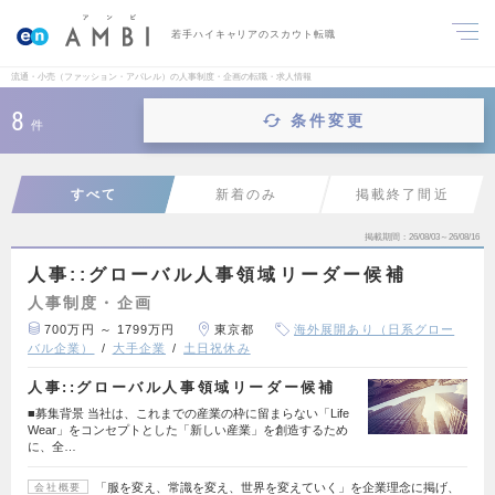
若手ハイキャリアのスカウト転職
流通・小売（ファッション・アパレル）の人事制度・企画の転職・求人情報
8
条件変更
件
すべて
新着のみ
掲載終了間近
掲載期間
26/08/03～26/08/16
人事::グローバル人事領域リーダー候補
人事制度・企画
700万円 ～ 1799万円
東京都
海外展開あり（日系グロー
バル企業）
大手企業
土日祝休み
人事::グローバル人事領域リーダー候補
■募集背景 当社は、これまでの産業の枠に留まらない「Life
Wear」をコンセプトとした「新しい産業」を創造するため
に、全…
「服を変え、常識を変え、世界を変えていく」を企業理念に掲げ、
会社概要