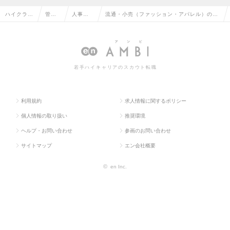
ハイクラス
管理
人事制
流通・小売（ファッション・アパレル）の人
求人TOP
部門
度・企
事制度・企画の転職・求人情報一覧
系
画
若手ハイキャリアのスカウト転職
利用規約
求人情報に関するポリシー
個人情報の取り扱い
推奨環境
ヘルプ・お問い合わせ
参画のお問い合わせ
サイトマップ
エン会社概要
©
en Inc.