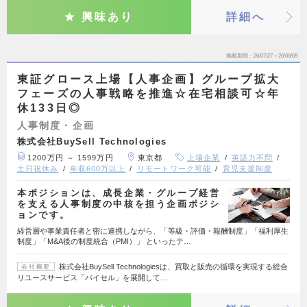
興味あり
詳細へ
掲載期間
26/07/27～26/08/09
東証グロース上場【人事企画】グループ拡大
フェーズの人事戦略を推進☆在宅相談可☆年
休133日◎
人事制度・企画
株式会社BuySell Technologies
1200万円 ～ 1599万円
東京都
上場企業
英語力不問
土日祝休み
年収600万以上
リモートワーク可能
育児支援制度
本ポジションは、成長企業・グループ経営
を支える人事制度の中核を担う企画ポジシ
ョンです。
経営層や事業責任者と密に連携しながら、「等級・評価・報酬制度」「福利厚生
制度」「M&A後の制度統合（PMI）」 といったテ…
株式会社BuySell Technologiesは、買取と販売の循環を実現する総合
会社概要
リユースサービス「バイセル」を展開して…