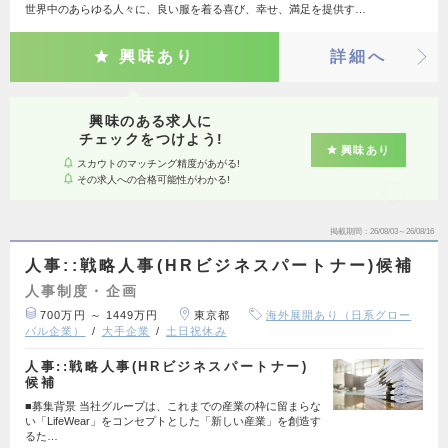
世界中のあらゆる人々に、良い服を着る喜び、幸せ、満足を提供す…
興味あり
詳細へ
興味のある求人に
チェックをつけよう!
興味あり
スカウトのマッチング精度があがる!
その求人への合格可能性がわかる!
掲載期間
26/08/03～26/08/16
人事::戦略人事(HRビジネスパートナー)候補
人事制度・企画
700万円 ～ 1449万円
東京都
海外展開あり（日系グロー
バル企業）
大手企業
土日祝休み
人事::戦略人事(HRビジネスパートナー)
候補
■募集背景 当社グループは、これまでの産業の枠に留まらな
い「LifeWear」をコンセプトとした「新しい産業」を創造す
るた…