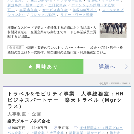
バル企業）
株式公開準備
ベンチャー企業
管理職・マネジャー
新規事業・新サービス
土日祝休み
ポテンシャル採用（未経験
可）
事業責任者
サービス責任者
年収600万以上
ストックオプ
ションあり
フレックス勤務
リモートワーク可能
圧倒的なスピードで拡大・多様化する組織における組織・人
材開発領域を、企画立案から実行までリードし事業成長に貢
献する 組織S…
~調達・製造のワンストップパートナー~ 板金・切削・製缶・樹
会社概要
脂類の加工品を一式製作。独自開発の原価計算・発注先選定ロジ…
興味あり
詳細へ
掲載期間
26/07/29～26/08/11
トラベル&モビリティ事業 人事総務室：HR
ビジネスパートナー 楽天トラベル（Mgrク
ラス）
人事制度・企画
楽天グループ株式会社
900万円 ～ 1149万円
東京都
海外展開あり（日系グロー
バル企業）
上場企業
大手企業
新規事業・新サービス
海外出