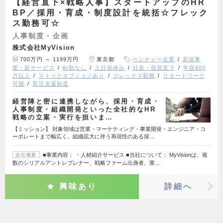
【経営直下×戦略人事】スタートアップのHR
BP／採用・育成・制度設計を統括☆フレック
ス勤務可☆
人事制度・企画
株式会社MyVision
700万円 ～ 1199万円
東京都
ベンチャー企業
新規事
業・新サービス
転勤なし
土日祝休み
社長・役員直下
年収600
万以上
ストックオプションあり
フレックス勤務
リモートワーク
可能
育児支援制度
経営陣と密に連携しながら、採用・育成・
人事制度・組織開発といった全社的なHR
戦略の立案・実行を担いま…
【ミッション】 対象領域は営業・マーケティング・事業開発・エンジニア・コ
ーポレートまで幅広く、組織拡大に伴う再現性のある採…
■事業内容： ・人材紹介サービス ■当社について： MyVisionは、複
会社概要
数のシリアルアントレプレナー、戦略ファーム出身者、業…
興味あり
詳細へ