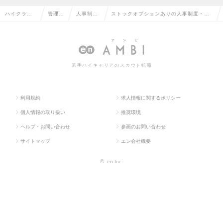
ハイクラス
管理部
人事制
ストックオプションありの人事制度・企
求人TOP
門系
度・企画
画の転職・求人情報一覧
若手ハイキャリアのスカウト転職
利用規約
求人情報に関するポリシー
個人情報の取り扱い
推奨環境
ヘルプ・お問い合わせ
参画のお問い合わせ
サイトマップ
エン会社概要
©
en Inc.