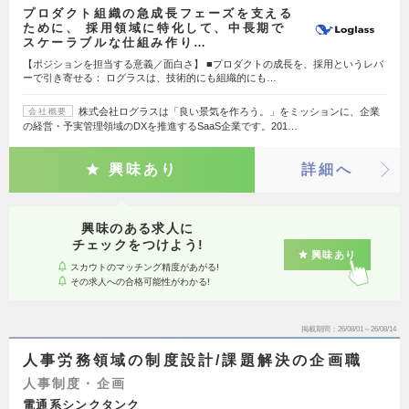
プロダクト組織の急成長フェーズを支える
ために、 採用領域に特化して、中長期で
スケーラブルな仕組み作り…
【ポジションを担当する意義／面白さ】 ■プロダクトの成長を、採用というレバ
ーで引き寄せる： ログラスは、技術的にも組織的にも…
株式会社ログラスは「良い景気を作ろう。」をミッションに、企業
会社概要
の経営・予実管理領域のDXを推進するSaaS企業です。201…
興味あり
詳細へ
興味のある求人に
チェックをつけよう!
興味あり
スカウトのマッチング精度があがる!
その求人への合格可能性がわかる!
掲載期間
26/08/01～26/08/14
人事労務領域の制度設計/課題解決の企画職
人事制度・企画
電通系シンクタンク