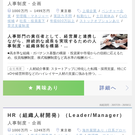
人事制度・企画
1000万円 ～ 1499万円
東京都
上場企業
ベンチャー企
業
管理職・マネジャー
英語力不問
転勤なし
土日祝休み
CxO
候補
社長・役員直下
年収600万以上
ストックオプションあり
育児支援制度
人事部門の責任者として、経営層と連携し
ながら、持続的な成長を実現するための人
事制度・組織体制を構築・…
■高水準な組織・ガバナンス基盤の構築 ・投資家や市場からの信頼に応えるた
め、役員報酬制度、株式報酬制度など高水準の報酬ガバ…
・人材紹介事業: スタートアップに特化した転職・採用支援。特にC
会社概要
xOや経営幹部などのハイレイヤー人材の支援に強みを持つ。…
興味あり
詳細へ
掲載期間
26/07/29～26/08/11
HR（組織人材開発）（Leader/Manager）
人事制度・企画
1000万円 ～ 1249万円
東京都
海外展開あり（日系グロー