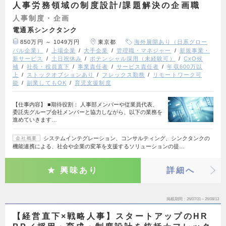
人事労務領域の制度設計/課題解決の企画職
人事制度・企画
電通系シンクタンク
850万円 ～ 1049万円
東京都
海外展開あり（日系グロー
バル企業）
上場企業
大手企業
管理職・マネジャー
新規事業・
新サービス
土日祝休み
ポテンシャル採用（未経験可）
CxO候
補
社長・役員直下
事業責任者
サービス責任者
年収600万以
上
ストックオプションあり
フレックス勤務
リモートワーク可
能
副業してもOK
育児支援制度
【仕事内容】 ■期待役割： 人事部メンバーや従業員代表、
委託先グループ会社メンバーと協力しながら、以下の業務を
進めていきます…
システムインテグレーション、コンサルティング、シンクタンクの
会社概要
機能連携による、社会や企業の変革を支援するソリューションの提…
興味あり
詳細へ
掲載期間
26/07/31～26/08/13
【経営直下×戦略人事】スタートアップのHR