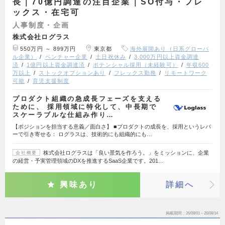
長｜70億円調達の注目企業｜SO付与・フレ
ックス・在宅可
人事制度・企画
株式会社ログラス
550万円 ～ 899万円
東京都
海外展開あり（日系グローバ
ル企業）
ベンチャー企業
土日祝休み
3,000万円以上資金調達
済
1億円以上資金調達済
ポテンシャル採用（未経験可）
年収600
万以上
ストックオプションあり
フレックス勤務
リモートワーク
可能
育児支援制度
プロダクト組織の急成長フェーズを支える
ために、 採用領域に特化して、中長期で
スケーラブルな仕組み作り…
【ポジションを担当する意義／面白さ】 ■プロダクトの成長を、採用というレバ
ーで引き寄せる： ログラスは、技術的にも組織的にも…
株式会社ログラスは「良い景気を作ろう。」をミッションに、企業
会社概要
の経営・予実管理領域のDXを推進するSaaS企業です。201…
興味あり
詳細へ
掲載期間
26/08/01～26/08/14