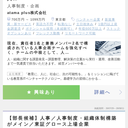
人事制度・企画
atama plus株式会社
700万円 ～ 1099万円
東京都
ベンチャー企業
新規事
業・新サービス
英語力不問
転勤なし
土日祝休み
1億円以上資
金調達済
ポテンシャル採用（未経験可）
年収600万以上
ストック
オプションあり
フレックス勤務
リモートワーク可能
現在、責任者1名と兼務メンバー2名で構
成されている人事企画チームを強化すべ
く、チームの中核として、人…
人・組織に関する課題発見～課題整理、解決策の立案から実行・運用、改善活動
まで一気通貫で担当いただきます。 経営メンバーや各…
「教育に、人に、社会に、次の可能性を。」をミッションに掲げて
会社概要
いる教育系ITベンチャーテクノロジー。基礎学力の習得にかかる…
興味あり
詳細へ
掲載期間
26/07/29～26/08/11
【部長候補】人事／人事制度・組織体制構築
がメイン／東証グロース上場企業