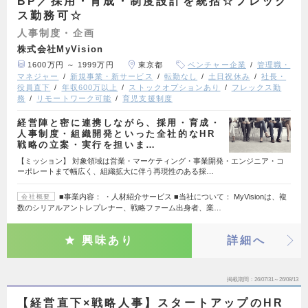
BP／採用・育成・制度設計を統括☆フレック
ス勤務可☆
人事制度・企画
株式会社MyVision
1600万円 ～ 1999万円
東京都
ベンチャー企業
管理職・
マネジャー
新規事業・新サービス
転勤なし
土日祝休み
社長・
役員直下
年収600万以上
ストックオプションあり
フレックス勤
務
リモートワーク可能
育児支援制度
経営陣と密に連携しながら、採用・育成・
人事制度・組織開発といった全社的なHR
戦略の立案・実行を担いま…
【ミッション】 対象領域は営業・マーケティング・事業開発・エンジニア・コ
ーポレートまで幅広く、組織拡大に伴う再現性のある採…
■事業内容： ・人材紹介サービス ■当社について： MyVisionは、複
会社概要
数のシリアルアントレプレナー、戦略ファーム出身者、業…
興味あり
詳細へ
掲載期間
26/07/31～26/08/13
【経営直下×戦略人事】スタートアップのHR