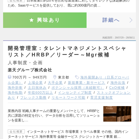
日本産業の約20％を占める製造業に対してダイレクトな課題解決の
会社概要
ため、Saasサービスを提供しており、 既に約300億円の資…
興味あり
詳細へ
掲載期間
26/07/29～26/08/11
開発管理室：タレントマネジメントスペシャ
リスト／HRBP／リーダー～Mgr候補
人事制度・企画
楽天グループ株式会社
700万円 ～ 949万円
東京都
海外展開あり（日系グローバ
ル企業）
上場企業
大手企業
新規事業・新サービス
海外出張
海外折衝
土日祝休み
ポテンシャル採用（未経験可）
CxO候補
海外転勤
年収600万以上
インセンティブ制度
ストックオプション
あり
フレックス勤務
リモートワーク可能
育児支援制度
業務内容 戦略人事チームの重要なメンバーとして、HRBPと
共に課題の特定を行い、データ分析を活用してソリューショ
ンを提案し…
インターネットサービス 市場事業 トラベル事業 その他、国内イン
会社概要
ターネットサービス 海外事業等 金融サービス クレジットカード事業 銀…