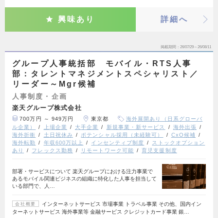
興味あり
詳細へ
掲載期間
26/07/29～26/08/11
グループ人事統括部 モバイル・RTS人事
部：タレントマネジメントスペシャリスト／
リーダー～Mgr候補
人事制度・企画
楽天グループ株式会社
700万円 ～ 949万円
東京都
海外展開あり（日系グローバ
ル企業）
上場企業
大手企業
新規事業・新サービス
海外出張
海外折衝
土日祝休み
ポテンシャル採用（未経験可）
CxO候補
海外転勤
年収600万以上
インセンティブ制度
ストックオプション
あり
フレックス勤務
リモートワーク可能
育児支援制度
部署・サービスについて 楽天グループにおける注力事業で
あるモバイル関連ビジネスの組織に特化した人事を担当して
いる部門で、人…
インターネットサービス 市場事業 トラベル事業 その他、国内イン
会社概要
ターネットサービス 海外事業等 金融サービス クレジットカード事業 銀…