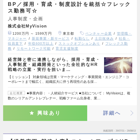
BP／採用・育成・制度設計を統括☆フレック
ス勤務可☆
人事制度・企画
株式会社MyVision
1200万円 ～ 1599万円
東京都
ベンチャー企業
管理職・
マネジャー
新規事業・新サービス
転勤なし
土日祝休み
社長・
役員直下
年収600万以上
ストックオプションあり
フレックス勤
務
リモートワーク可能
育児支援制度
経営陣と密に連携しながら、採用・育成・
人事制度・組織開発といった全社的なHR
戦略の立案・実行を担いま…
【ミッション】 対象領域は営業・マーケティング・事業開発・エンジニア・コ
ーポレートまで幅広く、組織拡大に伴う再現性のある採…
■事業内容： ・人材紹介サービス ■当社について： MyVisionは、複
会社概要
数のシリアルアントレプレナー、戦略ファーム出身者、業…
興味あり
詳細へ
掲載期間
26/07/31～26/08/13