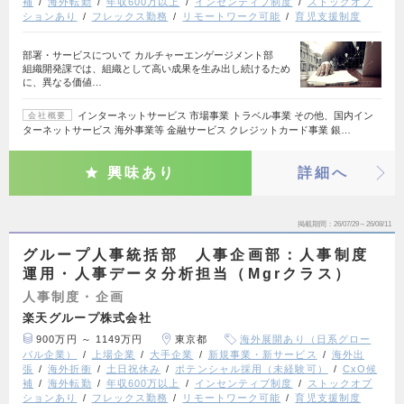
補
海外転勤
年収600万以上
インセンティブ制度
ストックオプ
ションあり
フレックス勤務
リモートワーク可能
育児支援制度
部署・サービスについて カルチャーエンゲージメント部
組織開発課では、組織として高い成果を生み出し続けるため
に、異なる価値…
インターネットサービス 市場事業 トラベル事業 その他、国内イン
会社概要
ターネットサービス 海外事業等 金融サービス クレジットカード事業 銀…
興味あり
詳細へ
掲載期間
26/07/29～26/08/11
グループ人事統括部 人事企画部：人事制度
運用・人事データ分析担当（Mgrクラス）
人事制度・企画
楽天グループ株式会社
900万円 ～ 1149万円
東京都
海外展開あり（日系グロー
バル企業）
上場企業
大手企業
新規事業・新サービス
海外出
張
海外折衝
土日祝休み
ポテンシャル採用（未経験可）
CxO候
補
海外転勤
年収600万以上
インセンティブ制度
ストックオプ
ションあり
フレックス勤務
リモートワーク可能
育児支援制度