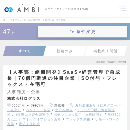
若手ハイキャリアのスカウト転職
ストックオプションありの人事制度・企画の転職・求人情報
47
条件変更
件
すべて
新着のみ
掲載終了間近
掲載期間
26/08/02～26/08/31
【人事部：組織開発】SaaS×経営管理で急成
長｜70億円調達の注目企業｜SO付与・フレ
ックス・在宅可
人事制度・企画
株式会社ログラス
550万円 ～ 899万円
東京都
海外展開あり（日系グローバ
ル企業）
ベンチャー企業
土日祝休み
3,000万円以上資金調達
済
1億円以上資金調達済
ポテンシャル採用（未経験可）
年収600
万以上
ストックオプションあり
フレックス勤務
リモートワーク
可能
育児支援制度