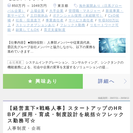
850万円 ～ 1049万円
東京都
海外展開あり（日系グロー
バル企業）
上場企業
大手企業
管理職・マネジャー
新規事業・
新サービス
土日祝休み
ポテンシャル採用（未経験可）
CxO候
補
社長・役員直下
事業責任者
サービス責任者
年収600万以
上
ストックオプションあり
フレックス勤務
リモートワーク可
能
副業してもOK
育児支援制度
【仕事内容】 ■期待役割： 人事部メンバーや従業員代表、
委託先グループ会社メンバーと協力しながら、以下の業務を
進めていきます…
システムインテグレーション、コンサルティング、シンクタンクの
会社概要
機能連携による、社会や企業の変革を支援するソリューションの提…
興味あり
詳細へ
掲載期間
26/07/31～26/08/13
【経営直下×戦略人事】スタートアップのHR
BP／採用・育成・制度設計を統括☆フレック
ス勤務可☆
人事制度・企画