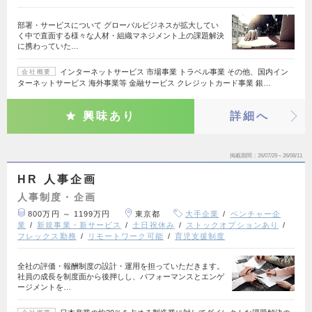
部署・サービスについて グローバルビジネスが拡大してい
く中で直面する様々な人材・組織マネジメント上の課題解決
に携わっていた…
インターネットサービス 市場事業 トラベル事業 その他、国内イン
会社概要
ターネットサービス 海外事業等 金融サービス クレジットカード事業 銀…
興味あり
詳細へ
掲載期間
26/07/29～26/08/11
HR 人事企画
人事制度・企画
800万円 ～ 1199万円
東京都
大手企業
ベンチャー企
業
新規事業・新サービス
土日祝休み
ストックオプションあり
フレックス勤務
リモートワーク可能
育児支援制度
全社の評価・報酬制度の設計・運用を担っていただきます。
社員の成長を制度面から後押しし、パフォーマンスとエンゲ
ージメントを…