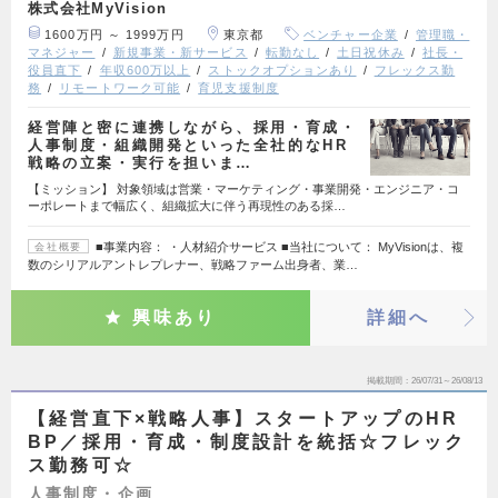
株式会社MyVision
1600万円 ～ 1999万円
東京都
ベンチャー企業
管理職・
マネジャー
新規事業・新サービス
転勤なし
土日祝休み
社長・
役員直下
年収600万以上
ストックオプションあり
フレックス勤
務
リモートワーク可能
育児支援制度
経営陣と密に連携しながら、採用・育成・
人事制度・組織開発といった全社的なHR
戦略の立案・実行を担いま…
【ミッション】 対象領域は営業・マーケティング・事業開発・エンジニア・コ
ーポレートまで幅広く、組織拡大に伴う再現性のある採…
■事業内容： ・人材紹介サービス ■当社について： MyVisionは、複
会社概要
数のシリアルアントレプレナー、戦略ファーム出身者、業…
興味あり
詳細へ
掲載期間
26/07/31～26/08/13
【経営直下×戦略人事】スタートアップのHR
BP／採用・育成・制度設計を統括☆フレック
ス勤務可☆
人事制度・企画