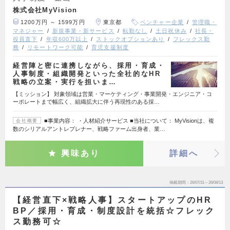
株式会社MyVision
1200万円 ～ 1599万円
東京都
ベンチャー企業
管理職・
マネジャー
新規事業・新サービス
転勤なし
土日祝休み
社長・
役員直下
年収600万以上
ストックオプションあり
フレックス勤
務
リモートワーク可能
育児支援制度
経営陣と密に連携しながら、採用・育成・
人事制度・組織開発といった全社的なHR
戦略の立案・実行を担いま…
【ミッション】 対象領域は営業・マーケティング・事業開発・エンジニア・コ
ーポレートまで幅広く、組織拡大に伴う再現性のある採…
■事業内容： ・人材紹介サービス ■当社について： MyVisionは、複
会社概要
数のシリアルアントレプレナー、戦略ファーム出身者、業…
興味あり
詳細へ
掲載期間
26/07/31～26/08/13
【経営直下×戦略人事】スタートアップのHR
BP／採用・育成・制度設計を統括☆フレック
ス勤務可☆