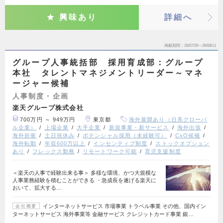
興味あり
詳細へ
掲載期間
26/07/29～26/08/11
グループ人事統括部 採用育成部：グループ
本社 タレントマネジメントリーダー～マネ
ージャー候補
人事制度・企画
楽天グループ株式会社
700万円 ～ 949万円
東京都
海外展開あり（日系グローバ
ル企業）
上場企業
大手企業
新規事業・新サービス
海外出張
海外折衝
土日祝休み
ポテンシャル採用（未経験可）
CxO候補
海外転勤
年収600万以上
インセンティブ制度
ストックオプション
あり
フレックス勤務
リモートワーク可能
育児支援制度
＜楽天の人事で経験出来る事＞ 多様な環境、かつ大規模な
人事業務経験を積むことができる ・急成長を遂げる楽天に
おいて、拡大する…
インターネットサービス 市場事業 トラベル事業 その他、国内イン
会社概要
ターネットサービス 海外事業等 金融サービス クレジットカード事業 銀…