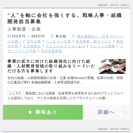
掲載期間
26/07/29～26/08/11
“人”を軸に会社を強くする。戦略人事・組織
開発担当募集
人事制度・企画
550万円 ～ 899万円
東京都
海外展開あり（日系グローバ
ル企業）
大手企業
ベンチャー企業
新規事業・新サービス
英語
力不問
土日祝休み
ストックオプションあり
フレックス勤務
リ
モートワーク可能
育児支援制度
事業の拡大に向けた組織強化に向けた組
織・人材開発領域の取り組みをリードいた
だける方を募集します
全社の組織・人材開発施策の企画・立案 各種Surveyの実施、結果の分析、対策
の立案及び実行 各種組織開発・人材育成関連方針…
製造業における調達・生産管理を効率化するためのプラットフォー
会社概要
ムを提供しており、デジタル技術を活用したサプライチェーンの最…
興味あり
詳細へ
掲載期間
26/07/29～26/08/11