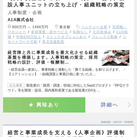
設人事ユニットの立ち上げ・組織戦略の策定
人事制度・企画
A1A株式会社
800万円 ～ 1499万円
東京都
ベンチャー企業
管理職・
マネジャー
新規事業・新サービス
転勤なし
土日祝休み
CxO候
補
年収600万以上
ストックオプションあり
フレックス勤務
リ
モートワーク可能
育児支援制度
経営陣と共に事業成長を最大化させる組織
基盤を構築します。人事戦略の策定、採用
戦略の設計、評価・報酬制…
・経営会議へ参加し、事業戦略と連動した「勝てる組織」を創り上げます。 ・
【コアミッション】 ・組織課題と事業計画に基づいた人…
製造業の「購買・調達」領域に特化したSaaSプロダクト『RFQクラ
会社概要
ウド』等を開発・提供。国内基幹産業である製造業のDXを…
興味あり
詳細へ
掲載期間
26/07/27～26/08/09
経営と事業成長を支える《人事企画》評価制