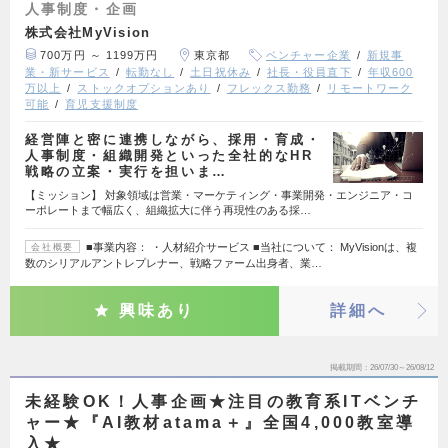
人事制度・企画
株式会社MyVision
700万円 ～ 1199万円
東京都
ベンチャー企業
新規事
業・新サービス
転勤なし
土日祝休み
社長・役員直下
年収600
万以上
ストックオプションあり
フレックス勤務
リモートワーク
可能
育児支援制度
経営陣と密に連携しながら、採用・育成・
人事制度・組織開発といった全社的なHR
戦略の立案・実行を担いま…
【ミッション】 対象領域は営業・マーケティング・事業開発・エンジニア・コ
ーポレートまで幅広く、組織拡大に伴う再現性のある採…
■事業内容： ・人材紹介サービス ■当社について： MyVisionは、複
会社概要
数のシリアルアントレプレナー、戦略ファーム出身者、業…
興味あり
詳細へ
掲載期間
26/07/30～26/08/12
未経験OK！人事企画★注目の教育系ITベンチ
ャー★『AI教材atama＋』全国4,000教室導
入★