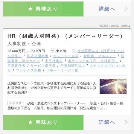
興味あり
詳細へ
掲載期間
26/07/29～26/08/11
HR（組織人材開発）（メンバー～リーダー）
人事制度・企画
600万円 ～ 849万円
東京都
海外展開あり（日系グローバ
ル企業）
株式公開準備
ベンチャー企業
管理職・マネジャー
新
規事業・新サービス
土日祝休み
ポテンシャル採用（未経験可）
事業責任者
サービス責任者
年収600万以上
ストックオプションあ
り
フレックス勤務
リモートワーク可能
圧倒的なスピードで拡大・多様化する組織における組織・人
材開発領域を、企画立案から実行までリードし事業成長に貢
献する 組織S…
~調達・製造のワンストップパートナー~ 板金・切削・製缶・樹
会社概要
脂類の加工品を一式製作。独自開発の原価計算・発注先選定ロジ…
興味あり
詳細へ