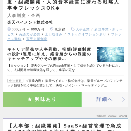
度・組織開発・人的資本経営に携わる戦略人
事◆フレックスOK◆
人事制度・企画
楽天ペイメント株式会社
600万円 ～ 899万円
東京都
大手企業
新規事業・新サー
ビス
英語力が必要
土日祝休み
ストックオプションあり
フレッ
クス勤務
育児支援制度
キャリア開発や人事異動、報酬/評価制度
の設計/運用に加え、経営層からの課題の
キャッチアップやその解決…
【ミッション】 楽天グループのFintech事業として成長を続けている当社におい
て、人材開発や組織強化を通して、事業の更な…
＜事業内容＞ 楽天ペイメント株式会社は、楽天グループのフィンテ
会社概要
ック領域を担う中核企業として、決済・ポイント・マーケティング…
興味あり
詳細へ
掲載期間
26/08/02～26/08/31
【人事部：組織開発】SaaS×経営管理で急成