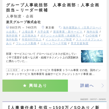
グループ人事統括部 人事企画部：人事企画
担当～リーダー候補
人事制度・企画
楽天グループ株式会社
550万円 ～ 749万円
東京都
海外展開あり（日系グローバ
ル企業）
上場企業
大手企業
新規事業・新サービス
海外出張
海外折衝
土日祝休み
ポテンシャル採用（未経験可）
CxO候補
海外転勤
年収600万以上
インセンティブ制度
ストックオプション
あり
フレックス勤務
リモートワーク可能
育児支援制度
部署・サービスについて グローバルビジネスが拡大してい
く中で直面する様々な人材・組織マネジメント上の課題解決
に携わっていた…
インターネットサービス 市場事業 トラベル事業 その他、国内イン
会社概要
ターネットサービス 海外事業等 金融サービス クレジットカード事業 銀…
興味あり
詳細へ
掲載期間
26/07/27～26/08/09
【人事責任者】年収～1500万／SOあり／新