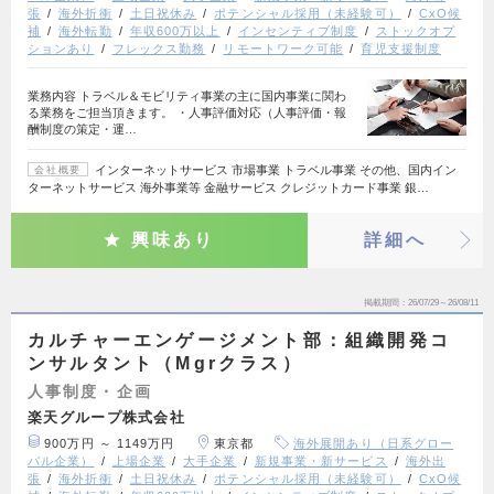
張
海外折衝
土日祝休み
ポテンシャル採用（未経験可）
CxO候
補
海外転勤
年収600万以上
インセンティブ制度
ストックオプ
ションあり
フレックス勤務
リモートワーク可能
育児支援制度
業務内容 トラベル＆モビリティ事業の主に国内事業に関わ
る業務をご担当頂きます。 ・人事評価対応（人事評価・報
酬制度の策定・運…
インターネットサービス 市場事業 トラベル事業 その他、国内イン
会社概要
ターネットサービス 海外事業等 金融サービス クレジットカード事業 銀…
興味あり
詳細へ
掲載期間
26/07/29～26/08/11
カルチャーエンゲージメント部：組織開発コ
ンサルタント（Mgrクラス）
人事制度・企画
楽天グループ株式会社
900万円 ～ 1149万円
東京都
海外展開あり（日系グロー
バル企業）
上場企業
大手企業
新規事業・新サービス
海外出
張
海外折衝
土日祝休み
ポテンシャル採用（未経験可）
CxO候