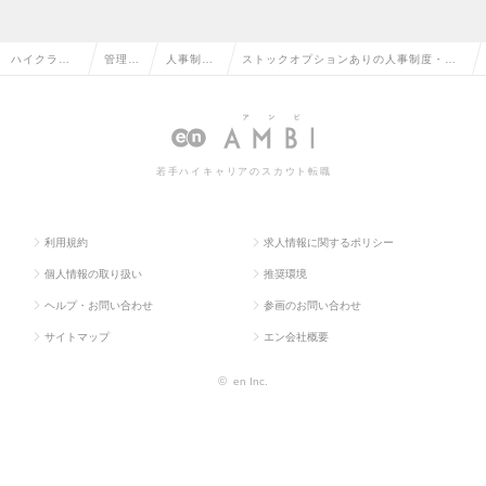
ハイクラス
管理部
人事制
ストックオプションありの人事制度・企
求人TOP
門系
度・企画
画の転職・求人情報一覧
若手ハイキャリアのスカウト転職
利用規約
求人情報に関するポリシー
個人情報の取り扱い
推奨環境
ヘルプ・お問い合わせ
参画のお問い合わせ
サイトマップ
エン会社概要
©
en Inc.