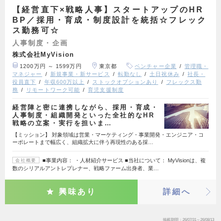
【経営直下×戦略人事】スタートアップのHR
BP／採用・育成・制度設計を統括☆フレック
ス勤務可☆
人事制度・企画
株式会社MyVision
1200万円 ～ 1599万円
東京都
ベンチャー企業
管理職・
マネジャー
新規事業・新サービス
転勤なし
土日祝休み
社長・
役員直下
年収600万以上
ストックオプションあり
フレックス勤
務
リモートワーク可能
育児支援制度
経営陣と密に連携しながら、採用・育成・
人事制度・組織開発といった全社的なHR
戦略の立案・実行を担いま…
【ミッション】 対象領域は営業・マーケティング・事業開発・エンジニア・コ
ーポレートまで幅広く、組織拡大に伴う再現性のある採…
■事業内容： ・人材紹介サービス ■当社について： MyVisionは、複
会社概要
数のシリアルアントレプレナー、戦略ファーム出身者、業…
興味あり
詳細へ
掲載期間
26/07/31～26/08/13