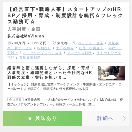
【経営直下×戦略人事】スタートアップのHR
BP／採用・育成・制度設計を統括☆フレック
ス勤務可☆
人事制度・企画
株式会社MyVision
700万円 ～ 1199万円
東京都
ベンチャー企業
新規事
業・新サービス
転勤なし
土日祝休み
社長・役員直下
年収600
万以上
ストックオプションあり
フレックス勤務
リモートワーク
可能
育児支援制度
経営陣と密に連携しながら、採用・育成・
人事制度・組織開発といった全社的なHR
戦略の立案・実行を担いま…
【ミッション】 対象領域は営業・マーケティング・事業開発・エンジニア・コ
ーポレートまで幅広く、組織拡大に伴う再現性のある採…
■事業内容： ・人材紹介サービス ■当社について： MyVisionは、複
会社概要
数のシリアルアントレプレナー、戦略ファーム出身者、業…
興味あり
詳細へ