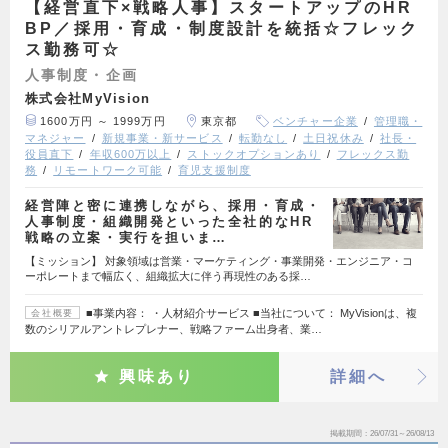
【経営直下×戦略人事】スタートアップのHR
BP／採用・育成・制度設計を統括☆フレック
ス勤務可☆
人事制度・企画
株式会社MyVision
1600万円 ～ 1999万円
東京都
ベンチャー企業
管理職・
マネジャー
新規事業・新サービス
転勤なし
土日祝休み
社長・
役員直下
年収600万以上
ストックオプションあり
フレックス勤
務
リモートワーク可能
育児支援制度
経営陣と密に連携しながら、採用・育成・
人事制度・組織開発といった全社的なHR
戦略の立案・実行を担いま…
【ミッション】 対象領域は営業・マーケティング・事業開発・エンジニア・コ
ーポレートまで幅広く、組織拡大に伴う再現性のある採…
■事業内容： ・人材紹介サービス ■当社について： MyVisionは、複
会社概要
数のシリアルアントレプレナー、戦略ファーム出身者、業…
興味あり
詳細へ
掲載期間
26/07/31～26/08/13