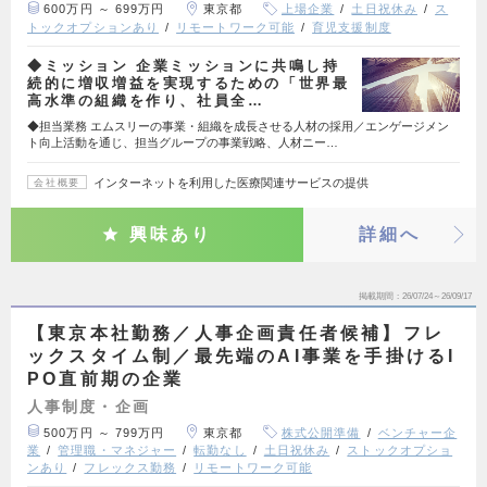
600万円 ～ 699万円
東京都
上場企業
土日祝休み
ス
トックオプションあり
リモートワーク可能
育児支援制度
◆ミッション 企業ミッションに共鳴し持
続的に増収増益を実現するための「世界最
高水準の組織を作り、社員全…
◆担当業務 エムスリーの事業・組織を成長させる人材の採用／エンゲージメン
ト向上活動を通じ、担当グループの事業戦略、人材ニー…
インターネットを利用した医療関連サービスの提供
会社概要
興味あり
詳細へ
掲載期間
26/07/24～26/09/17
【東京本社勤務／人事企画責任者候補】フレ
ックスタイム制／最先端のAI事業を手掛けるI
PO直前期の企業
人事制度・企画
500万円 ～ 799万円
東京都
株式公開準備
ベンチャー企
業
管理職・マネジャー
転勤なし
土日祝休み
ストックオプショ
ンあり
フレックス勤務
リモートワーク可能