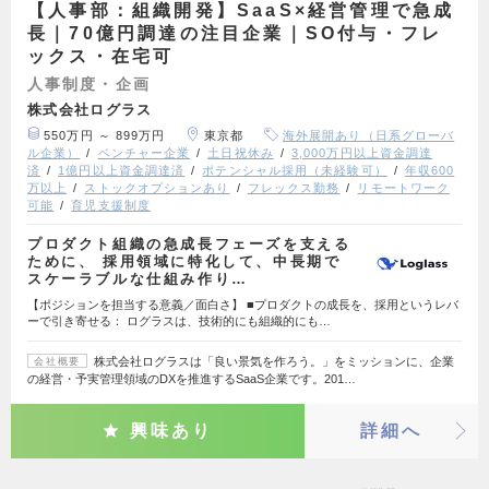
【人事部：組織開発】SaaS×経営管理で急成
長｜70億円調達の注目企業｜SO付与・フレ
ックス・在宅可
人事制度・企画
株式会社ログラス
550万円 ～ 899万円
東京都
海外展開あり（日系グローバ
ル企業）
ベンチャー企業
土日祝休み
3,000万円以上資金調達
済
1億円以上資金調達済
ポテンシャル採用（未経験可）
年収600
万以上
ストックオプションあり
フレックス勤務
リモートワーク
可能
育児支援制度
プロダクト組織の急成長フェーズを支える
ために、 採用領域に特化して、中長期で
スケーラブルな仕組み作り…
【ポジションを担当する意義／面白さ】 ■プロダクトの成長を、採用というレバ
ーで引き寄せる： ログラスは、技術的にも組織的にも…
株式会社ログラスは「良い景気を作ろう。」をミッションに、企業
会社概要
の経営・予実管理領域のDXを推進するSaaS企業です。201…
興味あり
詳細へ