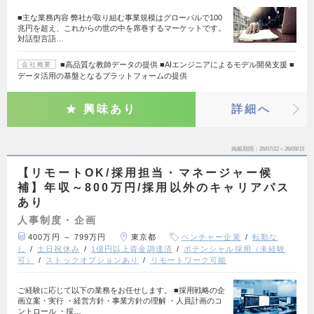
■主な業務内容 弊社が取り組む事業規模はグローバルで100
兆円を超え、これからの世の中を席巻するマーケットです。
対話型言語…
■高品質な教師データの提供 ■AIエンジニアによるモデル開発支援 ■
会社概要
データ活用の基盤となるプラットフォームの提供
興味あり
詳細へ
掲載期間
26/07/22～26/09/15
【リモートOK/採用担当・マネージャー候
補】年収～800万円/採用以外のキャリアパス
あり
人事制度・企画
400万円 ～ 799万円
東京都
ベンチャー企業
転勤な
し
土日祝休み
1億円以上資金調達済
ポテンシャル採用（未経験
可）
ストックオプションあり
リモートワーク可能
ご経験に応じて以下の業務をお任せします。 ■採用戦略の企
画立案・実行 ・経営方針・事業方針の理解 ・人員計画のコ
ントロール ・採…