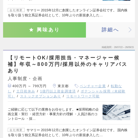
サマリー 2015年12月に創業したオンライン証券会社です。 国内株
会社概要
を取り扱う独立系証券会社として、10年ぶりの新規参入した…
興味あり
詳細へ
掲載期間
26/07/22～26/09/15
【リモートOK/採用担当・マネージャー候
補】年収～800万円/採用以外のキャリアパス
あり
人事制度・企画
400万円 ～ 799万円
東京都
ベンチャー企業
転勤な
し
土日祝休み
1億円以上資金調達済
ポテンシャル採用（未経験
可）
ストックオプションあり
リモートワーク可能
ご経験に応じて以下の業務をお任せします。 ■採用戦略の企
画立案・実行 ・経営方針・事業方針の理解 ・人員計画のコ
ントロール ・採…
サマリー 2015年12月に創業したオンライン証券会社です。 国内株
会社概要
を取り扱う独立系証券会社として、10年ぶりの新規参入した…