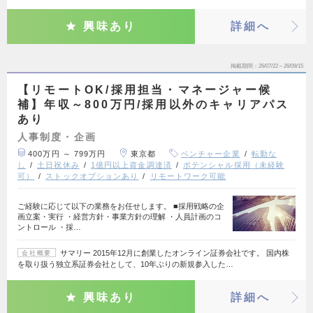
興味あり
詳細へ
掲載期間
26/07/22～26/09/15
【リモートOK/採用担当・マネージャー候
補】年収～800万円/採用以外のキャリアパス
あり
人事制度・企画
400万円 ～ 799万円
東京都
ベンチャー企業
転勤な
し
土日祝休み
1億円以上資金調達済
ポテンシャル採用（未経験
可）
ストックオプションあり
リモートワーク可能
ご経験に応じて以下の業務をお任せします。 ■採用戦略の企
画立案・実行 ・経営方針・事業方針の理解 ・人員計画のコ
ントロール ・採…
サマリー 2015年12月に創業したオンライン証券会社です。 国内株
会社概要
を取り扱う独立系証券会社として、10年ぶりの新規参入した…
興味あり
詳細へ