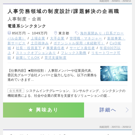
掲載期間
26/08/01～26/08/14
人事労務領域の制度設計/課題解決の企画職
人事制度・企画
電通系シンクタンク
850万円 ～ 1049万円
東京都
海外展開あり（日系グロー
バル企業）
上場企業
大手企業
管理職・マネジャー
新規事業・
新サービス
土日祝休み
ポテンシャル採用（未経験可）
CxO候
補
社長・役員直下
事業責任者
サービス責任者
年収600万以
上
ストックオプションあり
フレックス勤務
リモートワーク可
能
副業してもOK
育児支援制度
【仕事内容】 ■期待役割： 人事部メンバーや従業員代表、
委託先グループ会社メンバーと協力しながら、以下の業務を
進めていきます…
システムインテグレーション、コンサルティング、シンクタンクの
会社概要
機能連携による、社会や企業の変革を支援するソリューションの提…
興味あり
詳細へ
掲載期間
26/07/31～26/08/13