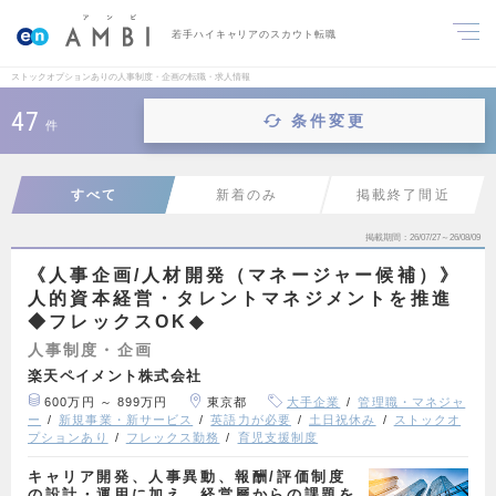
若手ハイキャリアのスカウト転職
ストックオプションありの人事制度・企画の転職・求人情報
47
条件変更
件
すべて
新着のみ
掲載終了間近
掲載期間
26/07/27～26/08/09
《人事企画/人材開発（マネージャー候補）》
人的資本経営・タレントマネジメントを推進
◆フレックスOK◆
人事制度・企画
楽天ペイメント株式会社
600万円 ～ 899万円
東京都
大手企業
管理職・マネジャ
ー
新規事業・新サービス
英語力が必要
土日祝休み
ストックオ
プションあり
フレックス勤務
育児支援制度
キャリア開発、人事異動、報酬/評価制度
の設計・運用に加え、経営層からの課題を