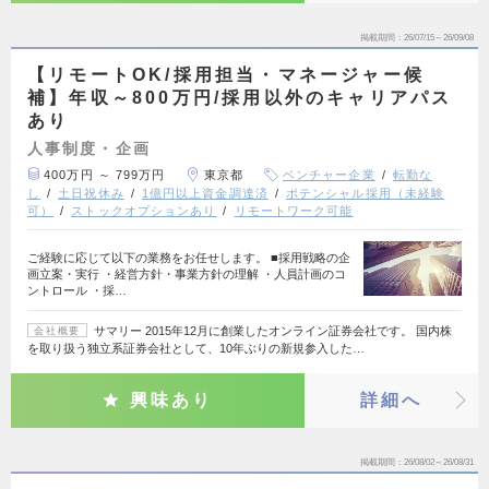
掲載期間
26/07/15～26/09/08
【リモートOK/採用担当・マネージャー候
補】年収～800万円/採用以外のキャリアパス
あり
人事制度・企画
400万円 ～ 799万円
東京都
ベンチャー企業
転勤な
し
土日祝休み
1億円以上資金調達済
ポテンシャル採用（未経験
可）
ストックオプションあり
リモートワーク可能
ご経験に応じて以下の業務をお任せします。 ■採用戦略の企
画立案・実行 ・経営方針・事業方針の理解 ・人員計画のコ
ントロール ・採…
サマリー 2015年12月に創業したオンライン証券会社です。 国内株
会社概要
を取り扱う独立系証券会社として、10年ぶりの新規参入した…
興味あり
詳細へ
掲載期間
26/08/02～26/08/31