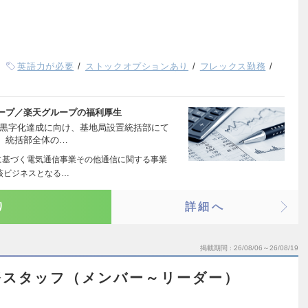
英語力が必要
ストックオプションあり
フレックス勤務
ープ／楽天グループの福利厚生
期黒字化達成に向け、基地局設置統括部にて
、統括部全体の…
に基づく電気通信事業その他通信に関する事業
核ビジネスとなる…
り
詳細へ
掲載期間
26/08/06～26/08/19
務スタッフ（メンバー～リーダー）