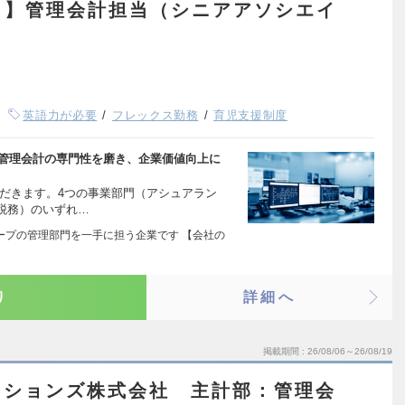
ト】管理会計担当（シニアアソシエイ
英語力が必要
フレックス勤務
育児支援制度
。管理会計の専門性を磨き、企業価値向上に
ただきます。4つの事業部門（アシュアラン
税務）のいずれ…
グループの管理部門を一手に担う企業です 【会社の
り
詳細へ
掲載期間
26/08/06～26/08/19
ーションズ株式会社 主計部：管理会