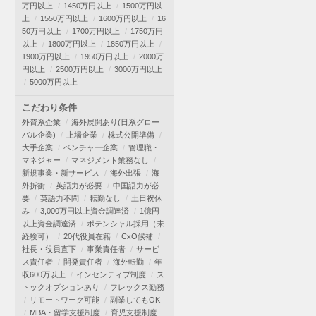
万円以上
1450万円以上
1500万円以
上
1550万円以上
1600万円以上
16
50万円以上
1700万円以上
1750万円
以上
1800万円以上
1850万円以上
1900万円以上
1950万円以上
2000万
円以上
2500万円以上
3000万円以上
5000万円以上
こだわり条件
外資系企業
海外展開あり(日系グロー
バル企業)
上場企業
株式公開準備
大手企業
ベンチャー企業
管理職・
マネジャー
マネジメント業務なし
新規事業・新サービス
海外出張
海
外折衝
英語力が必要
中国語力が必
要
英語力不問
転勤なし
土日祝休
み
3,000万円以上資金調達済
1億円
以上資金調達済
ポテンシャル採用（未
経験可）
20代役員在籍
CxO候補
社長・役員直下
事業責任者
サービ
ス責任者
開発責任者
海外転勤
年
収600万以上
インセンティブ制度
ス
トックオプションあり
フレックス勤務
リモートワーク可能
副業してもOK
MBA・留学支援制度
育児支援制度