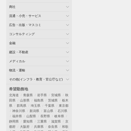
商社
流通・小売・サービス
広告・出版・マスコミ
コンサルティング
金融
建設・不動産
メディカル
物流・運輸
その他(インフラ・教育・官公庁など)
希望勤務地
北海道
青森県
岩手県
宮城県
秋
田県
山形県
福島県
茨城県
栃木
県
群馬県
埼玉県
千葉県
東京都
神奈川県
新潟県
富山県
石川県
福井県
山梨県
長野県
岐阜県
静岡県
愛知県
三重県
滋賀県
京
都府
大阪府
兵庫県
奈良県
和歌