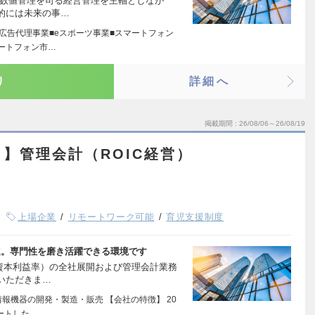
や数値管理を司る経営管理を主軸としなが
的には未来の事…
ン広告代理事業■eスポーツ事業■スマートフォン
マートフォン市…
り
詳細へ
掲載期間
26/08/06～26/08/19
】管理会計（ROIC経営）
上場企業
リモートワーク可能
育児支援制度
進。専門性を磨き活躍できる環境です
投資本利益率）の全社展開および管理会計業務
いただきま…
報機器の開発・製造・販売 【会社の特徴】 20
ートした、…