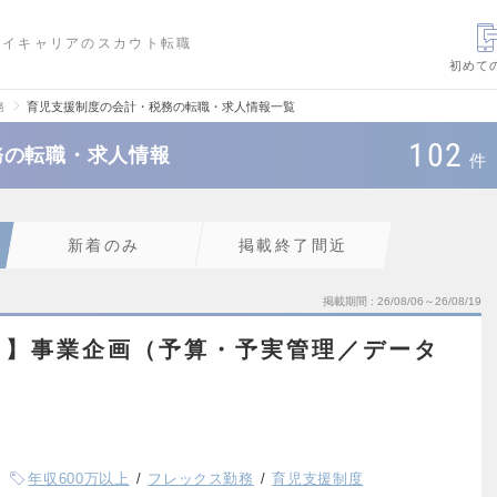
ハイキャリアのスカウト転職
初めて
務
育児支援制度の会計・税務の転職・求人情報一覧
102
務の転職・求人情報
件
新着のみ
掲載終了間近
掲載期間
26/08/06～26/08/19
ト】事業企画（予算・予実管理／データ
年収600万以上
フレックス勤務
育児支援制度