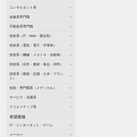
コンサルタント系
金融系専門職
不動産系専門職
技術系（IT・Web・通信系）
技術系（電気・電子・半導体）
技術系（機械・メカトロ・自動車）
技術系（化学・素材・食品・衣料）
技術系（建築・設備・土木・プラン
ト）
技術・専門職系（メディカル）
サービス・流通系
クリエイティブ系
希望業種
IT・インターネット・ゲーム
メーカー