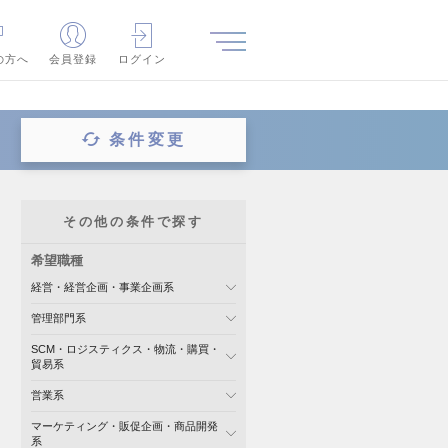
の方へ
会員登録
ログイン
条件変更
その他の条件で探す
希望職種
経営・経営企画・事業企画系
管理部門系
SCM・ロジスティクス・物流・購買・
貿易系
営業系
マーケティング・販促企画・商品開発
系