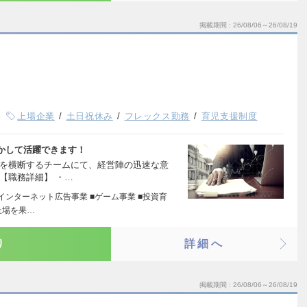
掲載期間
26/08/06～26/08/19
上場企業
土日祝休み
フレックス勤務
育児支援制度
かして活躍できます！
域を横断するチームにて、経営陣の迅速な意
【職務詳細】 ・…
■インターネット広告事業 ■ゲーム事業 ■投資育
上場を果…
り
詳細へ
掲載期間
26/08/06～26/08/19