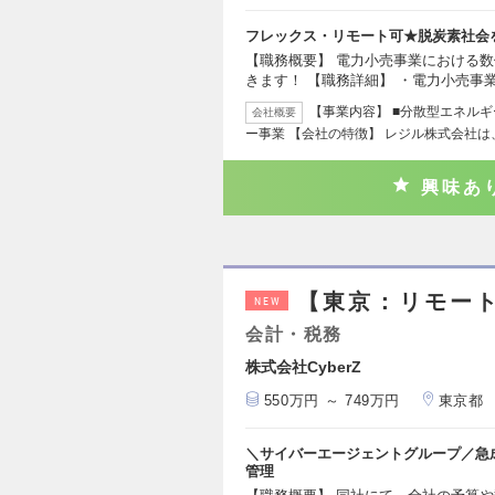
フレックス・リモート可★脱炭素社会
【職務概要】 電力小売事業における
きます！ 【職務詳細】 ・電力小売事
【事業内容】 ■分散型エネルギ
会社概要
ー事業 【会社の特徴】 レジル株式会社
興味あ
【東京：リモー
NEW
会計・税務
株式会社CyberZ
550万円 ～ 749万円
東京都
＼サイバーエージェントグループ／急
管理