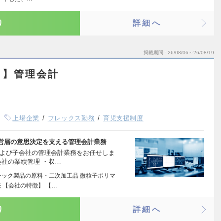
り
詳細へ
掲載期間
26/08/06～26/08/19
ト】管理会計
上場企業
フレックス勤務
育児支援制度
営層の意思決定を支える管理会計業務
および子会社の管理会計業務をお任せしま
会社の業績管理 ・収…
チック製品の原料・二次加工品 微粒子ポリマ
 【会社の特徴】 【…
り
詳細へ