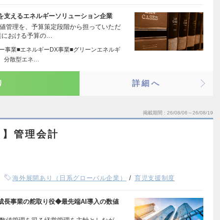
を支えるエネルギーソリューション企業
数値管理を、予算策定段階から担っていただ
業における予算の…
ー事業■エネルギーDX事業■グリーンエネルギ
は、分散型エネ…
り
詳細へ
掲載期間
26/08/06～26/08/19
ト】管理会計
海外展開あり（日系グローバル企業）
育児支援制度
成長事業の舵取り役◆最先端AI導入の数値