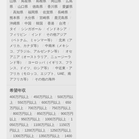
山県
鳥取県
島根県
岡山県
広島
県
山口県
徳島県
香川県
愛媛県
高知県
福岡県
佐賀県
長崎県
熊本県
大分県
宮崎県
鹿児島県
沖縄県
中国
韓国
香港
台湾
タイ
シンガポール
インドネシア
フィリピン
インド
その他アジア
（ベトナム、ミャンマー等）
北米（ア
メリカ、カナダ等）
中南米（メキシ
コ、ブラジル、アルゼンチン等）
オセ
アニア（オーストラリア、ニュージーラ
ンド等）
ヨーロッパ（イギリス、フラ
ンス、ドイツ、ロシア等）
中近東・ア
フリカ（モロッコ、エジプト、UAE、南
アフリカ等）
その他の海外
希望年収
400万円以上
450万円以上
500万円以
上
550万円以上
600万円以上
650
万円以上
700万円以上
750万円以上
800万円以上
850万円以上
900万円
以上
950万円以上
1000万円以上
1
050万円以上
1100万円以上
1150万
円以上
1200万円以上
1250万円以上
1300万円以上
1350万円以上
1400