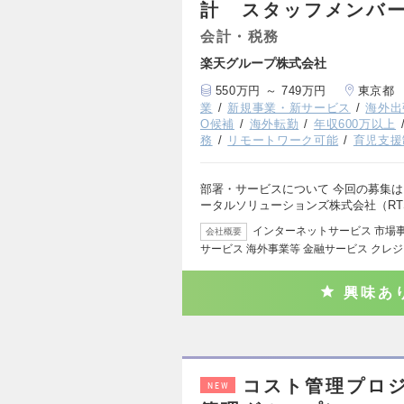
計 スタッフメンバ
会計・税務
楽天グループ株式会社
550万円 ～ 749万円
東京都
業
新規事業・新サービス
海外出
O候補
海外転勤
年収600万以上
務
リモートワーク可能
育児支援
部署・サービスについて 今回の募集
ータルソリューションズ株式会社（RT
インターネットサービス 市場
会社概要
サービス 海外事業等 金融サービス クレ
興味あ
コスト管理プロ
NEW