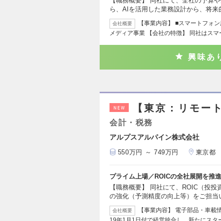
【職務概要】 同社にて、全社の予算
ら、AIを活用した業務設計から、将来
【事業内容】 ■スマートフォ
会社概要
メディア事業 【会社の特徴】 同社はス
興味あ
【東京：リモート
NEW
会計・税務
アルプスアルパイン株式会社
550万円 ～ 749万円
東京都
プライム上場／ROICの全社展開を推
【職務概要】 同社にて、ROIC（投
の強化（予測精度の向上等）をご担当
【事業内容】 電子部品・車載情
会社概要
19年1月1日付で経営統合し、新たにスタ