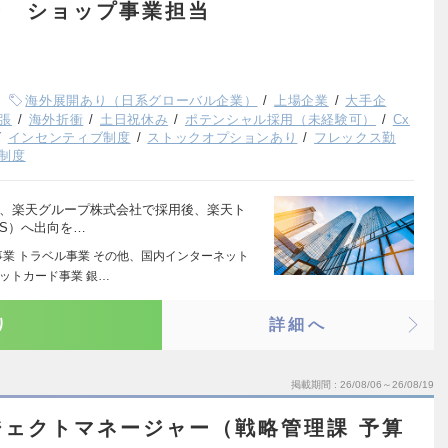
ー ショップ事業担当
海外展開あり（日系グローバル企業）
上場企業
大手企
張
海外折衝
土日祝休み
ポテンシャル採用（未経験可）
Cx
インセンティブ制度
ストックオプションあり
フレックス勤
制度
は、楽天グループ株式会社で採用後、楽天ト
S）へ出向を…
事業 トラベル事業 その他、国内インターネット
ジットカード事業 銀…
り
詳細へ
掲載期間
26/08/06～26/08/19
ジェクトマネージャー（戦略管理課 予算