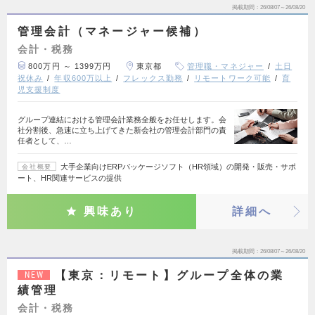
掲載期間
26/08/07～26/08/20
管理会計（マネージャー候補）
会計・税務
800万円 ～ 1399万円
東京都
管理職・マネジャー
土日
祝休み
年収600万以上
フレックス勤務
リモートワーク可能
育
児支援制度
グループ連結における管理会計業務全般をお任せします。会
社分割後、急速に立ち上げてきた新会社の管理会計部門の責
任者として、…
大手企業向けERPパッケージソフト（HR領域）の開発・販売・サポ
会社概要
ート、HR関連サービスの提供
興味あり
詳細へ
掲載期間
26/08/07～26/08/20
【東京：リモート】グループ全体の業
NEW
績管理
会計・税務