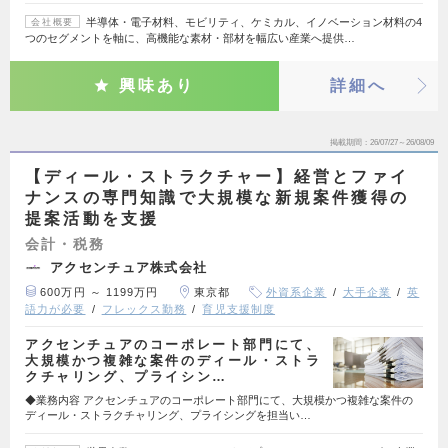
半導体・電子材料、モビリティ、ケミカル、イノベーション材料の4
会社概要
つのセグメントを軸に、高機能な素材・部材を幅広い産業へ提供…
興味あり
詳細へ
掲載期間
26/07/27～26/08/09
【ディール・ストラクチャー】経営とファイ
ナンスの専門知識で大規模な新規案件獲得の
提案活動を支援
会計・税務
アクセンチュア株式会社
600万円 ～ 1199万円
東京都
外資系企業
大手企業
英
語力が必要
フレックス勤務
育児支援制度
アクセンチュアのコーポレート部門にて、
大規模かつ複雑な案件のディール・ストラ
クチャリング、プライシン…
◆業務内容 アクセンチュアのコーポレート部門にて、大規模かつ複雑な案件の
ディール・ストラクチャリング、プライシングを担当い…