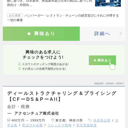
験に基づき、日本基準、米国基準及び日本の税法に基づく内
部向け・外部向…
ハンバーガー・レストラン・チェーンの経営並びにそれに付帯する
会社概要
一切の事業
興味あり
詳細へ
興味のある求人に
チェックをつけよう!
興味あり
スカウトのマッチング精度があがる!
その求人への合格可能性がわかる!
掲載期間
26/08/04～26/08/17
ディールストラクチャリング＆プライシング
【CFーDS＆PーAll】
会計・税務
アクセンチュア株式会社
400万円 ～ 1999万円
東京都、神奈川県
外資系企業
大
手企業
英語力が必要
フレックス勤務
育児支援制度