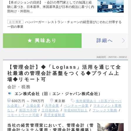
【本ポジションの目的】 ・会計の専門家としての知識と経
験に基づき、日本基準、米国基準及び日本の税法に基づく内
部向け・外部向…
ハンバーガー・レストラン・チェーンの経営並びにそれに付帯する
会社概要
一切の事業
興味あり
詳細へ
掲載期間
26/07/30～26/08/12
【管理会計】◆「Loglass」活用を通じて全
社最適の管理会計基盤をつくる◆プライム上
場◆リモート可
会計・税務
エン株式会社（旧：エン・ジャパン株式会社）
600万円 ～ 799万円
東京都
海外展開あり（日系グローバ
ル企業）
上場企業
大手企業
ベンチャー企業
マネジメント業務
なし
英語力不問
土日祝休み
年収600万以上
フレックス勤務
リモートワーク可能
育児支援制度
当社の経営管理室において、管理会計（管
理会計システム運用・管理会計基盤構築）