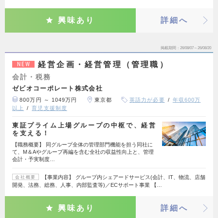
興味あり
詳細へ
掲載期間
26/08/07～26/08/20
経営企画・経営管理（管理職）
NEW
会計・税務
ゼビオコーポレート株式会社
800万円 ～ 1049万円
東京都
英語力が必要
年収600万
以上
育児支援制度
東証プライム上場グループの中枢で、経営
を支える！
【職務概要】 同グループ全体の管理部門機能を担う同社に
て、M＆Aやグループ再編を含む全社の収益性向上と、管理
会計・予実制度…
【事業内容】 グループ内シェアードサービス(会計、IT、物流、店舗
会社概要
開発、法務、総務、人事、内部監査等)／ECサポート事業 【…
興味あり
詳細へ