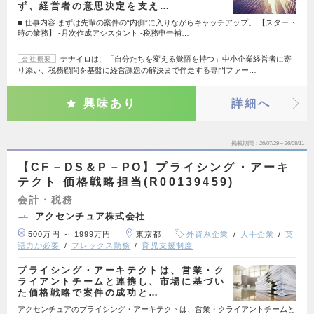
ず、経営者の意思決定を支え…
■ 仕事内容 まずは先輩の案件の“内側”に入りながらキャッチアップ。 【スタート
時の業務】 -月次作成アシスタント -税務申告補…
ナナイロは、「自分たちを変える覚悟を持つ」中小企業経営者に寄
会社概要
り添い、税務顧問を基盤に経営課題の解決まで伴走する専門ファー…
興味あり
詳細へ
掲載期間
26/07/29～26/08/11
【CF－DS＆P－PO】プライシング・アーキ
テクト 価格戦略担当(R00139459)
会計・税務
アクセンチュア株式会社
500万円 ～ 1999万円
東京都
外資系企業
大手企業
英
語力が必要
フレックス勤務
育児支援制度
プライシング・アーキテクトは、営業・ク
ライアントチームと連携し、市場に基づい
た価格戦略で案件の成功と…
アクセンチュアのプライシング・アーキテクトは、営業・クライアントチームと