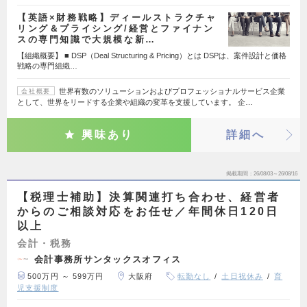
【英語×財務戦略】ディールストラクチャ
リング＆プライシング/経営とファイナン
スの専門知識で大規模な新…
【組織概要】 ■ DSP（Deal Structuring & Pricing）とは DSPは、案件設計と価格
戦略の専門組織…
世界有数のソリューションおよびプロフェッショナルサービス企業
会社概要
として、世界をリードする企業や組織の変革を支援しています。 企…
興味あり
詳細へ
掲載期間
26/08/03～26/08/16
【税理士補助】決算関連打ち合わせ、経営者
からのご相談対応をお任せ／年間休日120日
以上
会計・税務
会計事務所サンタックスオフィス
500万円 ～ 599万円
大阪府
転勤なし
土日祝休み
育
児支援制度