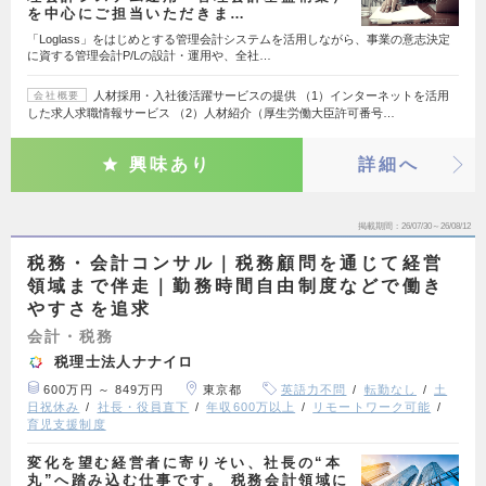
を中心にご担当いただきま…
「Loglass」をはじめとする管理会計システムを活用しながら、事業の意志決定
に資する管理会計P/Lの設計・運用や、全社…
人材採用・入社後活躍サービスの提供 （1）インターネットを活用
会社概要
した求人求職情報サービス （2）人材紹介（厚生労働大臣許可番号…
興味あり
詳細へ
掲載期間
26/07/30～26/08/12
税務・会計コンサル｜税務顧問を通じて経営
領域まで伴走｜勤務時間自由制度などで働き
やすさを追求
会計・税務
税理士法人ナナイロ
600万円 ～ 849万円
東京都
英語力不問
転勤なし
土
日祝休み
社長・役員直下
年収600万以上
リモートワーク可能
育児支援制度
変化を望む経営者に寄りそい、社長の“本
丸”へ踏み込む仕事です。 税務会計領域に