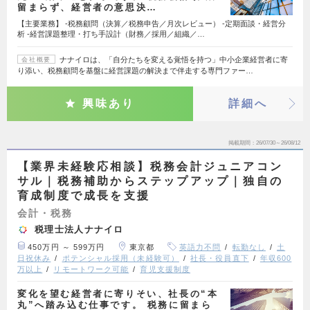
留まらず、経営者の意思決…
【主要業務】 -税務顧問（決算／税務申告／月次レビュー） -定期面談・経営分
析 -経営課題整理・打ち手設計（財務／採用／組織／…
ナナイロは、「自分たちを変える覚悟を持つ」中小企業経営者に寄
会社概要
り添い、税務顧問を基盤に経営課題の解決まで伴走する専門ファー…
興味あり
詳細へ
掲載期間
26/07/30～26/08/12
【業界未経験応相談】税務会計ジュニアコン
サル｜税務補助からステップアップ｜独自の
育成制度で成長を支援
会計・税務
税理士法人ナナイロ
450万円 ～ 599万円
東京都
英語力不問
転勤なし
土
日祝休み
ポテンシャル採用（未経験可）
社長・役員直下
年収600
万以上
リモートワーク可能
育児支援制度
変化を望む経営者に寄りそい、社長の“本
丸”へ踏み込む仕事です。 税務に留まら