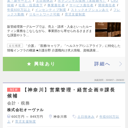
業・新サービス
土日祝休み
ポテンシャル採用（未経験可）
CxO
候補
社長・役員直下
事業責任者
サービス責任者
開発責任者
年収600万以上
インセンティブ制度
ストックオプションあり
フレ
ックス勤務
リモートワーク可能
育児支援制度
販管経理第一グループでは、売上・請求・入金といったルー
ティン業務をこなしながら、事業部から寄せられるさまざま
な課題やトラ…
「介護」「医療/キャリア」「ヘルスケア/シニアライフ」に特化した
会社概要
情報インフラの構築 ■介護分野 介護職向け求人情報、資格講座…
興味あり
詳細へ
掲載期間
26/08/07～26/08/20
【神奈川】営業管理・経営企画※課長
NEW
候補
会計・税務
株式会社オーヴァル
600万円 ～ 849万円
神奈川県
土日祝休み
年収600万以
上
育児支援制度