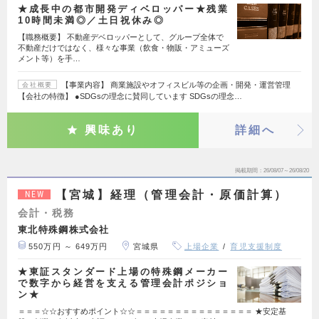
★成長中の都市開発ディベロッパー★残業
10時間未満◎／土日祝休み◎
【職務概要】 不動産デベロッパーとして、グループ全体で
不動産だけではなく、様々な事業（飲食・物販・アミューズ
メント等）を手…
【事業内容】 商業施設やオフィスビル等の企画・開発・運営管理
会社概要
【会社の特徴】 ●SDGsの理念に賛同しています SDGsの理念…
興味あり
詳細へ
掲載期間
26/08/07～26/08/20
【宮城】経理（管理会計・原価計算）
NEW
会計・税務
東北特殊鋼株式会社
550万円 ～ 649万円
宮城県
上場企業
育児支援制度
★東証スタンダード上場の特殊鋼メーカー
で数字から経営を支える管理会計ポジショ
ン★
＝＝＝☆☆おすすめポイント☆☆＝＝＝＝＝＝＝＝＝＝＝＝＝＝＝ ★安定基