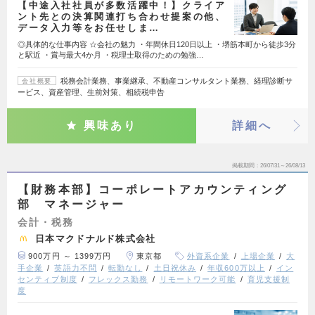
【中途入社社員が多数活躍中！】クライア
ント先との決算関連打ち合わせ提案の他、
データ入力等をお任せしま…
◎具体的な仕事内容 ☆会社の魅力 ・年間休日120日以上 ・堺筋本町から徒歩3分
と駅近 ・賞与最大4か月 ・税理士取得のための勉強…
税務会計業務、事業継承、不動産コンサルタント業務、経理診断サ
会社概要
ービス、資産管理、生前対策、相続税申告
興味あり
詳細へ
掲載期間
26/07/31～26/08/13
【財務本部】コーポレートアカウンティング
部 マネージャー
会計・税務
日本マクドナルド株式会社
900万円 ～ 1399万円
東京都
外資系企業
上場企業
大
手企業
英語力不問
転勤なし
土日祝休み
年収600万以上
イン
センティブ制度
フレックス勤務
リモートワーク可能
育児支援制
度