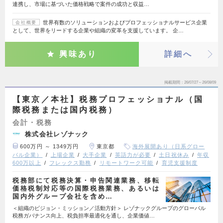
連携し、市場に基づいた価格戦略で案件の成功と収益…
世界有数のソリューションおよびプロフェッショナルサービス企業
会社概要
として、世界をリードする企業や組織の変革を支援しています。 企…
興味あり
詳細へ
掲載期間
26/07/27～26/08/09
【東京／本社】税務プロフェッショナル（国
際税務または国内税務）
会計・税務
株式会社レゾナック
600万円 ～ 1349万円
東京都
海外展開あり（日系グロー
バル企業）
上場企業
大手企業
英語力が必要
土日祝休み
年収
600万以上
フレックス勤務
リモートワーク可能
育児支援制度
税務部にて税務決算・申告関連業務、移転
価格税制対応等の国際税務業務、あるいは
国内外グループ会社を含め…
＜組織のビジョン・ミッション／活動方針＞ レゾナックグループのグローバル
税務ガバナンス向上、税負担率最適化を通し、企業価値…