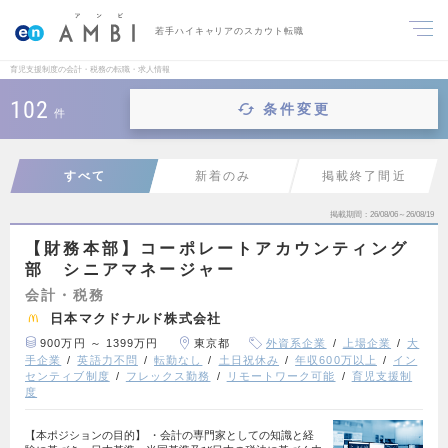
若手ハイキャリアのスカウト転職
育児支援制度の会計・税務の転職・求人情報
102
条件変更
件
すべて
新着のみ
掲載終了間近
掲載期間
26/08/06～26/08/19
【財務本部】コーポレートアカウンティング
部 シニアマネージャー
会計・税務
日本マクドナルド株式会社
900万円 ～ 1399万円
東京都
外資系企業
上場企業
大
手企業
英語力不問
転勤なし
土日祝休み
年収600万以上
イン
センティブ制度
フレックス勤務
リモートワーク可能
育児支援制
度
【本ポジションの目的】 ・会計の専門家としての知識と経