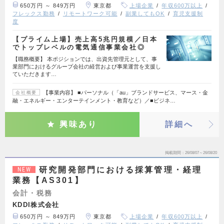
650万円 ～ 849万円
東京都
上場企業
年収600万以上
フレックス勤務
リモートワーク可能
副業してもOK
育児支援制
度
【プライム上場】売上高5兆円規模／日本
でトップレベルの電気通信事業会社◎
【職務概要】 本ポジションでは、出資先管理元として、事
業部門におけるグループ会社の経営および事業運営を支援し
ていただきます…
【事業内容】 ■パーソナル（「au」ブランドサービス、マース・金
会社概要
融・エネルギー・エンターテインメント・教育など）／■ビジネ…
興味あり
詳細へ
掲載期間
26/08/07～26/08/20
研究開発部門における採算管理・経理
NEW
業務【AS301】
会計・税務
KDDI株式会社
650万円 ～ 849万円
東京都
上場企業
年収600万以上