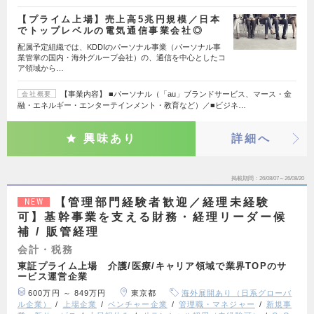
【プライム上場】売上高5兆円規模／日本
でトップレベルの電気通信事業会社◎
配属予定組織では、KDDIのパーソナル事業（パーソナル事
業管掌の国内・海外グループ会社）の、通信を中心としたコ
ア領域から…
【事業内容】 ■パーソナル（「au」ブランドサービス、マース・金
会社概要
融・エネルギー・エンターテインメント・教育など）／■ビジネ…
興味あり
詳細へ
掲載期間
26/08/07～26/08/20
【管理部門経験者歓迎／経理未経験
NEW
可】基幹事業を支える財務・経理リーダー候
補 / 販管経理
会計・税務
東証プライム上場 介護/医療/キャリア領域で業界TOPのサ
ービス運営企業
600万円 ～ 849万円
東京都
海外展開あり（日系グローバ
ル企業）
上場企業
ベンチャー企業
管理職・マネジャー
新規事