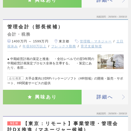
興味あり
詳細へ
掲載期間
26/08/06～26/08/19
管理会計（部長候補）
会計・税務
1400万円 ～ 1599万円
東京都
管理職・マネジャー
土日
祝休み
年収600万以上
フレックス勤務
育児支援制度
● 中期経営計画の策定と推進: ・全社レベルでの翌3年間の
中期経営計画策定プロセス全体を主導する。 ・策定にあ
たり、各部…
大手企業向けERPパッケージソフト（HR領域）の開発・販売・サポ
会社概要
ート、HR関連サービスの提供
興味あり
詳細へ
掲載期間
26/08/06～26/08/19
【東京：リモート】事業管理・管理会
NEW
計DX推進（マネージャー候補）