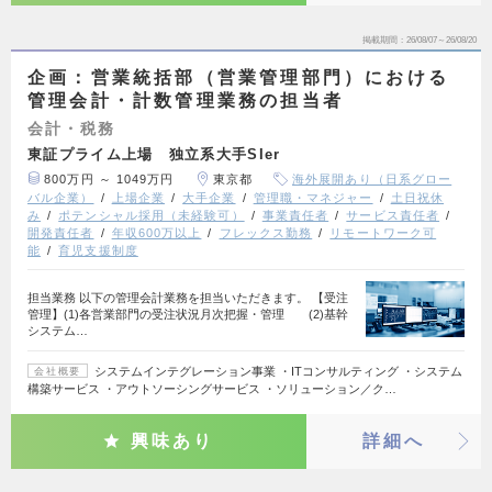
掲載期間
26/08/07～26/08/20
企画：営業統括部（営業管理部門）における
管理会計・計数管理業務の担当者
会計・税務
東証プライム上場 独立系大手SIer
800万円 ～ 1049万円
東京都
海外展開あり（日系グロー
バル企業）
上場企業
大手企業
管理職・マネジャー
土日祝休
み
ポテンシャル採用（未経験可）
事業責任者
サービス責任者
開発責任者
年収600万以上
フレックス勤務
リモートワーク可
能
育児支援制度
担当業務 以下の管理会計業務を担当いただきます。 【受注
管理】(1)各営業部門の受注状況月次把握・管理 (2)基幹
システム…
システムインテグレーション事業 ・ITコンサルティング ・システム
会社概要
構築サービス ・アウトソーシングサービス ・ソリューション／ク…
興味あり
詳細へ