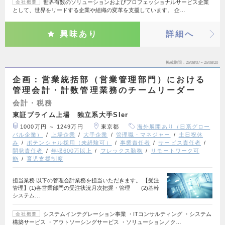
世界有数のソリューションおよびプロフェッショナルサービス企業
会社概要
として、世界をリードする企業や組織の変革を支援しています。 企…
興味あり
詳細へ
掲載期間
26/08/07～26/08/20
企画：営業統括部（営業管理部門）における
管理会計・計数管理業務のチームリーダー
会計・税務
東証プライム上場 独立系大手SIer
1000万円 ～ 1249万円
東京都
海外展開あり（日系グロー
バル企業）
上場企業
大手企業
管理職・マネジャー
土日祝休
み
ポテンシャル採用（未経験可）
事業責任者
サービス責任者
開発責任者
年収600万以上
フレックス勤務
リモートワーク可
能
育児支援制度
担当業務 以下の管理会計業務を担当いただきます。 【受注
管理】(1)各営業部門の受注状況月次把握・管理 (2)基幹
システム…
システムインテグレーション事業 ・ITコンサルティング ・システム
会社概要
構築サービス ・アウトソーシングサービス ・ソリューション／ク…