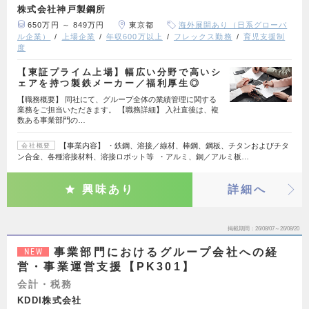
株式会社神戸製鋼所
650万円 ～ 849万円
東京都
海外展開あり（日系グローバ
ル企業）
上場企業
年収600万以上
フレックス勤務
育児支援制
度
【東証プライム上場】幅広い分野で高いシ
ェアを持つ製鉄メーカー／福利厚生◎
【職務概要】 同社にて、グループ全体の業績管理に関する
業務をご担当いただきます。 【職務詳細】 入社直後は、複
数ある事業部門の…
【事業内容】 ・鉄鋼、溶接／線材、棒鋼、鋼板、チタンおよびチタ
会社概要
ン合金、各種溶接材料、溶接ロボット等 ・アルミ、銅／アルミ板…
興味あり
詳細へ
掲載期間
26/08/07～26/08/20
事業部門におけるグループ会社への経
NEW
営・事業運営支援【PK301】
会計・税務
KDDI株式会社