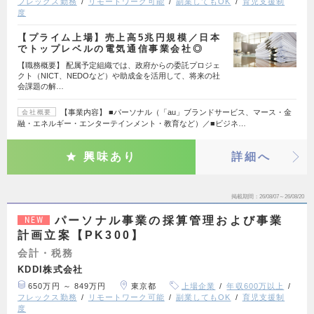
フレックス勤務
リモートワーク可能
副業してもOK
育児支援制
度
【プライム上場】売上高5兆円規模／日本
でトップレベルの電気通信事業会社◎
【職務概要】 配属予定組織では、政府からの委託プロジェ
クト（NICT、NEDOなど）や助成金を活用して、将来の社
会課題の解…
【事業内容】 ■パーソナル（「au」ブランドサービス、マース・金
会社概要
融・エネルギー・エンターテインメント・教育など）／■ビジネ…
興味あり
詳細へ
掲載期間
26/08/07～26/08/20
パーソナル事業の採算管理および事業
NEW
計画立案【PK300】
会計・税務
KDDI株式会社
650万円 ～ 849万円
東京都
上場企業
年収600万以上
フレックス勤務
リモートワーク可能
副業してもOK
育児支援制
度