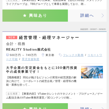
ライフグループは、TBSグループとして事業を展開しており、雑…
興味あり
詳細へ
掲載期間
26/08/07～26/08/20
経営管理・経理マネージャー
NEW
会計・税務
REALITY Studios株式会社
500万円 ～ 749万円
東京都
フレックス勤務
リモートワ
ーク可能
育児支援制度
大手企業の安定資金をもとに100億円投資
中の成長事業です！
【職務概要】 同社が掲げるビジョンの実現や経営課題の解
決に向けて、 コーポレートの経営企画／管理・経理等の機
能・業務を担って…
【事業内容】 VTuberタレントのマネジメント・プロデュース／ゲー
会社概要
ム配信主体のVTuber事務所運営／3Dコンテンツの制…