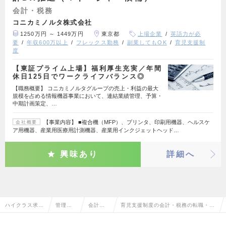
会計・税務
コニカミノルタ株式会社
1250万円 ～ 1449万円
東京都
上場企業
英語力が必
要
年収600万以上
フレックス勤務
副業してもOK
育児支援制
度
【東証プライム上場】福利厚生充実／年間
休日125日でワークライフバランス◎
【職務概要】 コニカミノルタグループの売上・利益の最大
規模を占める情報機器事業において、連結業績管理、予算・
中期計画策定、…
【事業内容】 ■複合機（MFP）、プリンタ、印刷用機器、ヘルスケ
会社概要
ア用機器、産業用医療用計測機器、産業用インクジェットヘッド…
興味あり
詳細へ
ハイクラス求人
管理部
会計・
育児支援制度の会計・税務の転職・求
TOP
門系
税務
人情報一覧