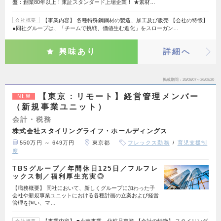
盤：創業80年以上！東証スタンダード上場企業！ ★素材…
【事業内容】 各種特殊鋼鋼材の製造、加工及び販売 【会社の特徴】
会社概要
●同社グループは、「チームで挑戦、価値生む進化」をスローガン…
興味あり
詳細へ
掲載期間
26/08/07～26/08/20
【東京：リモート】経営管理メンバー
NEW
（新規事業ユニット）
会計・税務
株式会社スタイリングライフ・ホールディングス
550万円 ～ 649万円
東京都
フレックス勤務
育児支援制
度
TBSグループ／年間休日125日／フルフレ
ックス制／福利厚生充実◎
【職務概要】 同社において、新しくグループに加わった子
会社や新規事業ユニットにおける各種計画の立案および経営
管理を担い、マ…
【事業内容】 ■小売事業、化粧品事業 【会社の特徴】 スタイリング
会社概要