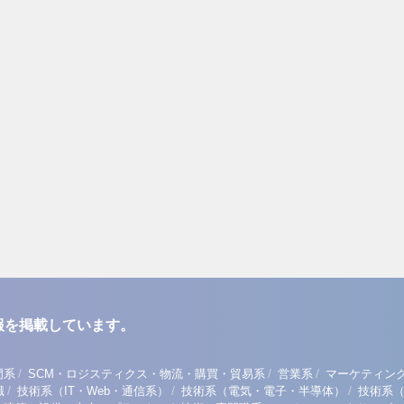
報を掲載しています。
/
/
/
門系
SCM・ロジスティクス・物流・購買・貿易系
営業系
マーケティン
/
/
/
職
技術系（IT・Web・通信系）
技術系（電気・電子・半導体）
技術系