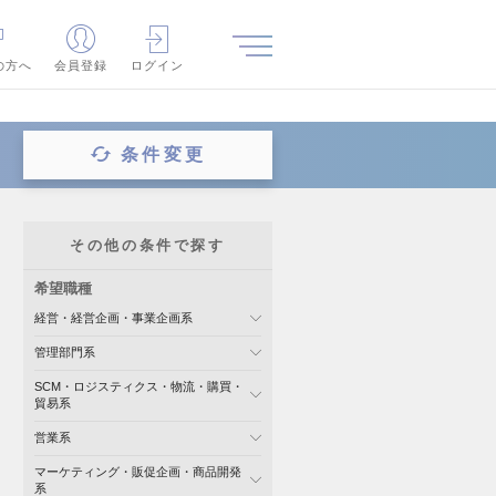
の方へ
会員登録
ログイン
条件変更
その他の条件で探す
希望職種
経営・経営企画・事業企画系
管理部門系
SCM・ロジスティクス・物流・購買・
貿易系
営業系
マーケティング・販促企画・商品開発
系