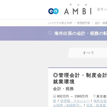
若手
ハイクラス求人TOP
管理部門系
会計・税
海外出張の会計・税務の
すべて
◎管理会計・制度会計業
就業環境
会計・税務
800万円 ～ 2999万円
東京都
業
管理職・マネジャー
海外出張
ル採用（未経験可）
社長・役員直