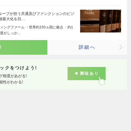
グループが担う共通及びファンクションのビジ
値最大化を目…
ングファーム ・世界約150ヵ国に拠点 ・約1
制度がしっか…
り
詳細へ
ックをつけよう!
興味あり
グ精度があがる!
能性がわかる!