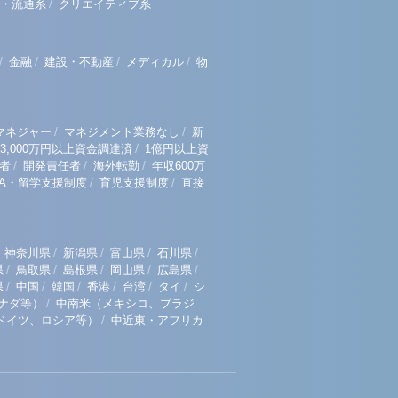
/
・流通系
クリエイティブ系
/
/
/
/
金融
建設・不動産
メディカル
物
/
/
マネジャー
マネジメント業務なし
新
/
3,000万円以上資金調達済
1億円以上資
/
/
/
者
開発責任者
海外転勤
年収600万
/
/
BA・留学支援制度
育児支援制度
直接
/
/
/
/
神奈川県
新潟県
富山県
石川県
/
/
/
/
/
県
鳥取県
島根県
岡山県
広島県
/
/
/
/
/
/
県
中国
韓国
香港
台湾
タイ
シ
/
ナダ等）
中南米（メキシコ、ブラジ
/
ドイツ、ロシア等）
中近東・アフリカ