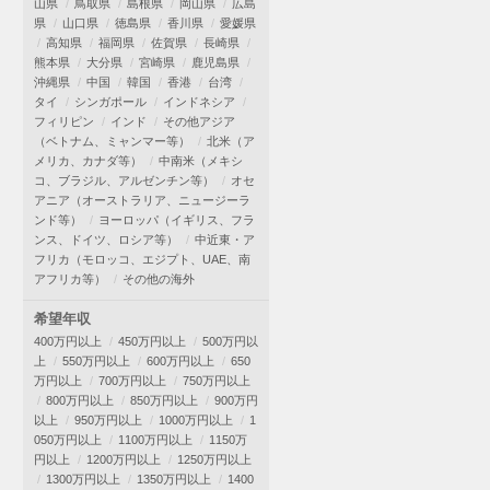
山県
鳥取県
島根県
岡山県
広島
県
山口県
徳島県
香川県
愛媛県
高知県
福岡県
佐賀県
長崎県
熊本県
大分県
宮崎県
鹿児島県
沖縄県
中国
韓国
香港
台湾
タイ
シンガポール
インドネシア
フィリピン
インド
その他アジア
（ベトナム、ミャンマー等）
北米（ア
メリカ、カナダ等）
中南米（メキシ
コ、ブラジル、アルゼンチン等）
オセ
アニア（オーストラリア、ニュージーラ
ンド等）
ヨーロッパ（イギリス、フラ
ンス、ドイツ、ロシア等）
中近東・ア
フリカ（モロッコ、エジプト、UAE、南
アフリカ等）
その他の海外
希望年収
400万円以上
450万円以上
500万円以
上
550万円以上
600万円以上
650
万円以上
700万円以上
750万円以上
800万円以上
850万円以上
900万円
以上
950万円以上
1000万円以上
1
050万円以上
1100万円以上
1150万
円以上
1200万円以上
1250万円以上
1300万円以上
1350万円以上
1400