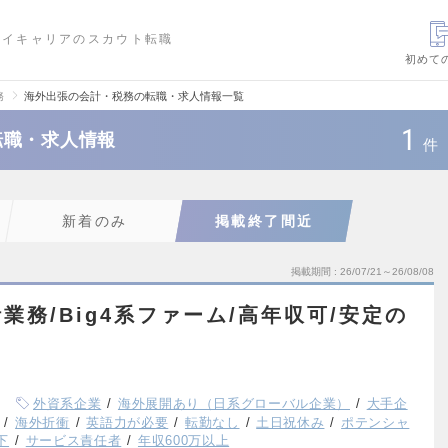
ハイキャリアのスカウト転職
初めて
務
海外出張の会計・税務の転職・求人情報一覧
1
転職・求人情報
件
新着のみ
掲載終了間近
掲載期間
26/07/21～26/08/08
務/Big4系ファーム/高年収可/安定の
外資系企業
海外展開あり（日系グローバル企業）
大手企
海外折衝
英語力が必要
転勤なし
土日祝休み
ポテンシャ
下
サービス責任者
年収600万以上