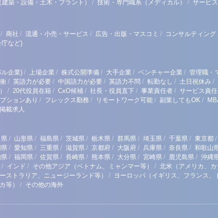
/
/
（建築・設備・土木・プラント）
技術・専門職系（メディカル）
サービス
/
/
/
/
商社
流通・小売・サービス
広告・出版・マスコミ
コンサルティング
庁など)
/
/
/
/
/
ル企業)
上場企業
株式公開準備
大手企業
ベンチャー企業
管理職・
/
/
/
/
/
/
衝
英語力が必要
中国語力が必要
英語力不問
転勤なし
土日祝休み
/
/
/
/
/
）
20代役員在籍
CxO候補
社長・役員直下
事業責任者
サービス責任
/
/
/
/
プションあり
フレックス勤務
リモートワーク可能
副業してもOK
M
掲載求人
/
/
/
/
/
/
/
/
/
田県
山形県
福島県
茨城県
栃木県
群馬県
埼玉県
千葉県
東京都
/
/
/
/
/
/
/
/
岡県
愛知県
三重県
滋賀県
京都府
大阪府
兵庫県
奈良県
和歌山
/
/
/
/
/
/
/
/
知県
福岡県
佐賀県
長崎県
熊本県
大分県
宮崎県
鹿児島県
沖縄
/
/
/
インド
その他アジア（ベトナム、ミャンマー等）
北米（アメリカ、カ
/
ーストラリア、ニュージーランド等）
ヨーロッパ（イギリス、フランス、
/
リカ等）
その他の海外