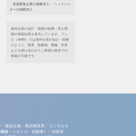
直接募集企業の掲載求人
ヘッドハン
ターの掲載求人
海外出張の会計・税務の転職・求人情
報の検索結果を表示しています。アン
ビ（AMBI）では海外出張の会計・税務
のように、業界、勤務地、職種、年収
などを掛け合わせてご希望の条件での
検索が可能です。
/
グ・販促企画・商品開発系
コンサルタ
/
（機械・メカトロ・自動車）
技術系