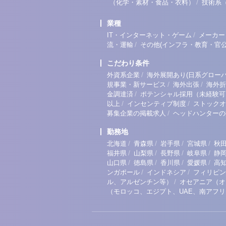
/
（化学・素材・食品・衣料）
技術系
業種
/
IT・インターネット・ゲーム
メーカー
/
流・運輸
その他(インフラ・教育・官公
こだわり条件
/
外資系企業
海外展開あり(日系グローバ
/
/
規事業・新サービス
海外出張
海外折
/
金調達済
ポテンシャル採用（未経験可
/
/
以上
インセンティブ制度
ストックオ
/
募集企業の掲載求人
ヘッドハンターの
勤務地
/
/
/
/
北海道
青森県
岩手県
宮城県
秋
/
/
/
/
福井県
山梨県
長野県
岐阜県
静
/
/
/
/
山口県
徳島県
香川県
愛媛県
高
/
/
ンガポール
インドネシア
フィリピン
/
ル、アルゼンチン等）
オセアニア（オ
（モロッコ、エジプト、UAE、南アフ