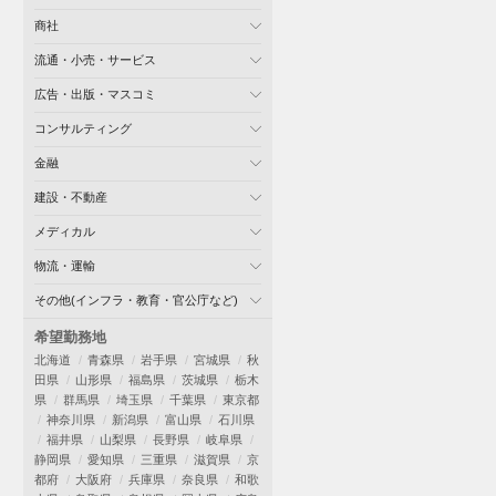
商社
流通・小売・サービス
広告・出版・マスコミ
コンサルティング
金融
建設・不動産
メディカル
物流・運輸
その他(インフラ・教育・官公庁など)
希望勤務地
北海道
青森県
岩手県
宮城県
秋
田県
山形県
福島県
茨城県
栃木
県
群馬県
埼玉県
千葉県
東京都
神奈川県
新潟県
富山県
石川県
福井県
山梨県
長野県
岐阜県
静岡県
愛知県
三重県
滋賀県
京
都府
大阪府
兵庫県
奈良県
和歌