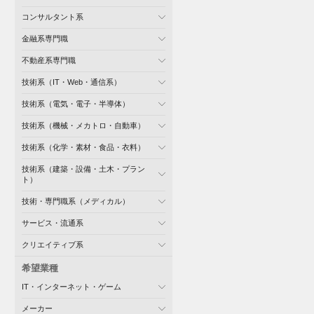
コンサルタント系
金融系専門職
不動産系専門職
技術系（IT・Web・通信系）
技術系（電気・電子・半導体）
技術系（機械・メカトロ・自動車）
技術系（化学・素材・食品・衣料）
技術系（建築・設備・土木・プラン
ト）
技術・専門職系（メディカル）
サービス・流通系
クリエイティブ系
希望業種
IT・インターネット・ゲーム
メーカー