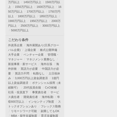
万円以上
1450万円以上
1500万円以
上
1550万円以上
1600万円以上
16
50万円以上
1700万円以上
1750万円
以上
1800万円以上
1850万円以上
1900万円以上
1950万円以上
2000万
円以上
2500万円以上
3000万円以上
5000万円以上
こだわり条件
外資系企業
海外展開あり(日系グロー
バル企業)
上場企業
株式公開準備
大手企業
ベンチャー企業
管理職・
マネジャー
マネジメント業務なし
新規事業・新サービス
海外出張
海
外折衝
英語力が必要
中国語力が必
要
英語力不問
転勤なし
土日祝休
み
3,000万円以上資金調達済
1億円
以上資金調達済
ポテンシャル採用（未
経験可）
20代役員在籍
CxO候補
社長・役員直下
事業責任者
サービ
ス責任者
開発責任者
海外転勤
年
収600万以上
インセンティブ制度
ス
トックオプションあり
フレックス勤務
リモートワーク可能
副業してもOK
MBA・留学支援制度
育児支援制度