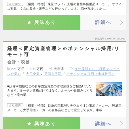
【概要・特徴】 東証プライム上場の老舗事務用品メーカー。 オフィ
会社概要
ス家具、文具の製造・販売などを行なっています。 海外市場におけ…
興味あり
詳細へ
掲載期間
26/07/16～26/08/19
経理＜固定資産管理＞※ポテンシャル採用/リ
モート可
会計・税務
550万円 ～ 949万円
兵庫県
海外展開あり（日系グローバ
ル企業）
大手企業
英語力不問
ポテンシャル採用（未経験可）
■設備や機械などの有形固定資産の管理業務をご担当いただ
きます。ルーチン業務だけではなく、ルールや仕組みづくり
など上流の業…
【概要・特徴】 日系の車載用リチウムイオン電池メーカー。 完成車
会社概要
メーカーと大手電機メーカーの合弁会社として設立して以来、車載…
興味あり
詳細へ