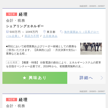
掲載期間
26/08/05～26/09/07
経理
NEW
会計・税務
シェアリングエネルギー
500万円 ～ 1049万円
東京都
海外展開あり（日系グロー
バル企業）
英語力不問
土日祝休み
■同社において経理業務およびリーダー候補としての業務を
ご担当いただきます。 【具体的には】 ・月次決算や支払い
業務などある程…
【概要・特徴】 分散電源の創出により、エネルギーシステムの変革
会社概要
を目指すベンチャー企業です。2018年から、初期費用無料の太…
興味あり
詳細へ
掲載期間
26/08/05～26/09/07
経理
NEW
会計・税務