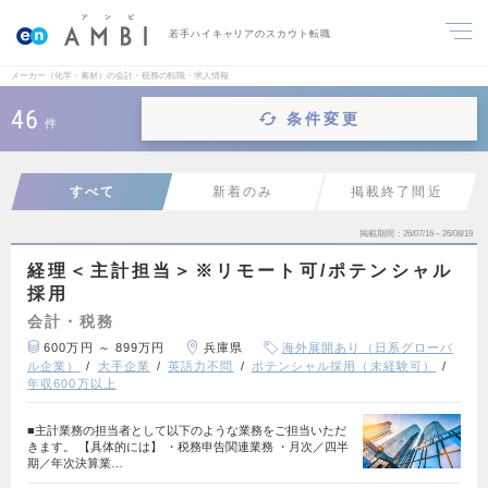
若手ハイキャリアのスカウト転職
メーカー（化学・素材）の会計・税務の転職・求人情報
46
条件変更
件
すべて
新着のみ
掲載終了間近
掲載期間
26/07/16～26/08/19
経理＜主計担当＞※リモート可/ポテンシャル
採用
会計・税務
600万円 ～ 899万円
兵庫県
海外展開あり（日系グローバ
ル企業）
大手企業
英語力不問
ポテンシャル採用（未経験可）
年収600万以上
■主計業務の担当者として以下のような業務をご担当いただ
きます。 【具体的には】 ・税務申告関連業務 ・月次／四半
期／年次決算業…