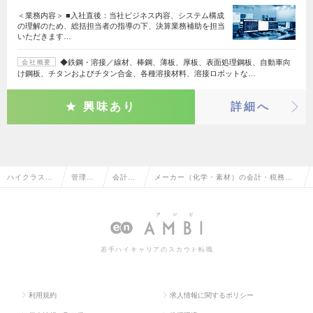
＜業務内容＞ ■入社直後：当社ビジネス内容、システム構成
の理解のため、総括担当者の指導の下、決算業務補助を担当
いただきます…
◆鉄鋼・溶接／線材、棒鋼、薄板、厚板、表面処理鋼板、自動車向
会社概要
け鋼板、チタンおよびチタン合金、各種溶接材料、溶接ロボットな…
興味あり
詳細へ
ハイクラス求
管理部
会計・
メーカー（化学・素材）の会計・税務の
人TOP
門系
税務
転職・求人情報一覧
若手ハイキャリアのスカウト転職
利用規約
求人情報に関するポリシー