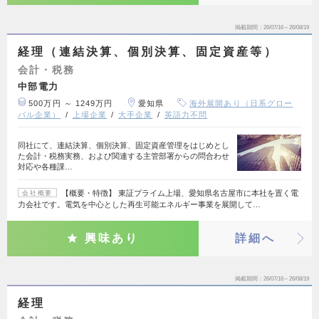
掲載期間
26/07/16～26/08/19
経理（連結決算、個別決算、固定資産等）
会計・税務
中部電力
500万円 ～ 1249万円
愛知県
海外展開あり（日系グロー
バル企業）
上場企業
大手企業
英語力不問
同社にて、連結決算、個別決算、固定資産管理をはじめとし
た会計・税務実務、および関連する主管部署からの問合わせ
対応や各種課…
【概要・特徴】 東証プライム上場、愛知県名古屋市に本社を置く電
会社概要
力会社です。電気を中心とした再生可能エネルギー事業を展開して…
興味あり
詳細へ
掲載期間
26/07/16～26/08/19
経理