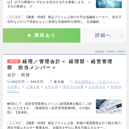
は】 以下の業務のいずれかを担当する方を募集します。 い
ずれの業務も、グ…
【概要・特徴】 東証プライム上場の大手合成繊維メーカー。 高分子
会社概要
化学などのコア技術をもとに多様な先端材料を開発し、合成繊維、…
興味あり
詳細へ
掲載期間
26/08/05～26/09/07
経理／管理会計＜ 経理部・経営管理
NEW
部 担当メンバー＞
会計・税務
600万円 ～ 949万円
東京都
海外展開あり（日系グローバ
ル企業）
上場企業
大手企業
英語力が必要
土日祝休み
年収60
0万以上
■同社にて、経営管理業務をメインに経理業務を幅広くご担
当いただきます。（業務割合＝経営管理業務6割、その他4
割） 【具体的…
【概要・特徴】 東証プライム上場、多種の電源開発を行う独立系の
会社概要
再生可能エネルギー事業会社。 太陽光を中心に再生可能エネルギー…