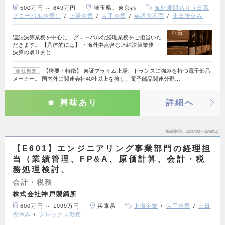
500万円 ～ 849万円
埼玉県、東京都
海外展開あり（日系
グローバル企業）
上場企業
大手企業
英語力不問
土日祝休み
連結決算業務を中心に、グローバルな経理業務をご担当いた
だきます。 【具体的には】 ・海外拠点含む連結決算業務 ・
決算の取りまと…
【概要・特徴】 東証プライム上場、トランスに強みを持つ電子部品
会社概要
メーカー。 国内外に関連会社40社以上を擁し、電子部品関連分野…
興味あり
詳細へ
掲載期間
26/07/30～26/08/12
【E601】エンジニアリング事業部門の経理担
当（業績管理、FP&A、原価計算、会計・税
務処理検討、
会計・税務
株式会社神戸製鋼所
600万円 ～ 1099万円
兵庫県
上場企業
大手企業
土日
祝休み
フレックス勤務