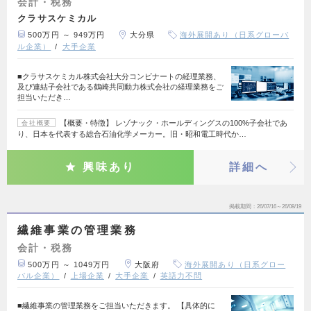
会計・税務
クラサスケミカル
500万円 ～ 949万円
大分県
海外展開あり（日系グローバ
ル企業）
大手企業
■クラサスケミカル株式会社大分コンビナートの経理業務、
及び連結子会社である鶴崎共同動力株式会社の経理業務をご
担当いただき…
【概要・特徴】 レゾナック・ホールディングスの100%子会社であ
会社概要
り、日本を代表する総合石油化学メーカー。旧・昭和電工時代か…
興味あり
詳細へ
掲載期間
26/07/16～26/08/19
繊維事業の管理業務
会計・税務
500万円 ～ 1049万円
大阪府
海外展開あり（日系グロー
バル企業）
上場企業
大手企業
英語力不問
■繊維事業の管理業務をご担当いただきます。 【具体的に