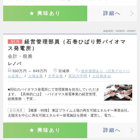
興味あり
詳細へ
掲載期間
26/08/05～26/09/07
経営管理部員（石巻ひばり野バイオマ
NEW
ス発電所）
会計・税務
レノバ
500万円 ～ 849万円
宮城県
海外展開あり（日系グローバ
ル企業）
上場企業
大手企業
英語力不問
土日祝休み
■同社のバイオマス発電所にて管理業務を担当していただき
ます。 【具体的には】 ・バイオマス発電事業の経営管理、
総務業務 ・予実…
【概要・特徴】 東証プライム上場の再生可能エネルギー事業会社。
会社概要
太陽光を中心に再生可能エネルギー発電施設を開発・運営し、電力…
興味あり
詳細へ