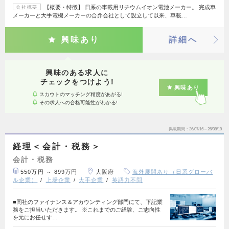
【概要・特徴】 日系の車載用リチウムイオン電池メーカー。 完成車
会社概要
メーカーと大手電機メーカーの合弁会社として設立して以来、車載…
興味あり
詳細へ
興味のある求人に
チェックをつけよう!
興味あり
スカウトのマッチング精度があがる!
その求人への合格可能性がわかる!
掲載期間
26/07/16～26/08/19
経理＜会計・税務＞
会計・税務
550万円 ～ 899万円
大阪府
海外展開あり（日系グローバ
ル企業）
上場企業
大手企業
英語力不問
■同社のファイナンス＆アカウンティング部門にて、下記業
務をご担当いただきます。 ※これまでのご経験、ご志向性
を元にお任せす…