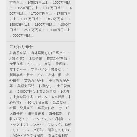
万円以上
1450万円以上
1500万円以
上
1550万円以上
1600万円以上
16
50万円以上
1700万円以上
1750万円
以上
1800万円以上
1850万円以上
1900万円以上
1950万円以上
2000万
円以上
2500万円以上
3000万円以上
5000万円以上
こだわり条件
外資系企業
海外展開あり(日系グロー
バル企業)
上場企業
株式公開準備
大手企業
ベンチャー企業
管理職・
マネジャー
マネジメント業務なし
新規事業・新サービス
海外出張
海
外折衝
英語力が必要
中国語力が必
要
英語力不問
転勤なし
土日祝休
み
3,000万円以上資金調達済
1億円
以上資金調達済
ポテンシャル採用（未
経験可）
20代役員在籍
CxO候補
社長・役員直下
事業責任者
サービ
ス責任者
開発責任者
海外転勤
年
収600万以上
インセンティブ制度
ス
トックオプションあり
フレックス勤務
リモートワーク可能
副業してもOK
MBA・留学支援制度
育児支援制度