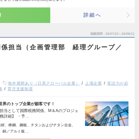
り
詳細へ
掲載期間
26/07/23～26/08/11
関係担当（企画管理部 経理グループ／
海外展開あり（日系グローバル企業）
上場企業
英語力が必
務
育児支援制度
世界のトップ企業が顧客です！
理担当として国際税務関係、M＆Aのプロジェ
務詳細】 ・予…
線材、棒鋼、鋼板、チタンおよびチタン合金、
、銅／アルミ板…