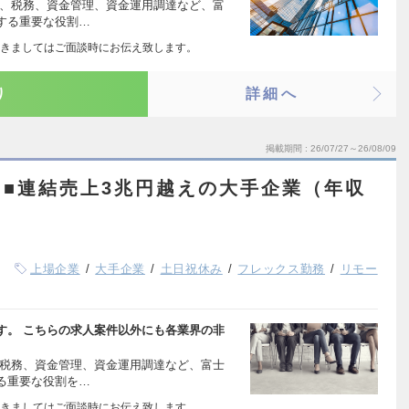
、税務、資金管理、資金運用調達など、富
する重要な役割…
きましてはご面談時にお伝え致します。
り
詳細へ
掲載期間
26/07/27～26/08/09
■連結売上3兆円越えの大手企業（年収
）
上場企業
大手企業
土日祝休み
フレックス勤務
リモー
す。 こちらの求人案件以外にも各業界の非
税務、資金管理、資金運用調達など、富士
る重要な役割を…
きましてはご面談時にお伝え致します。