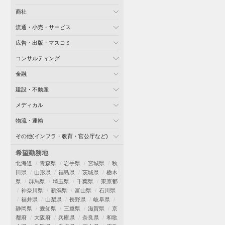
商社
流通・小売・サービス
広告・出版・マスコミ
コンサルティング
金融
建設・不動産
メディカル
物流・運輸
その他(インフラ・教育・官公庁など)
希望勤務地
北海道
青森県
岩手県
宮城県
秋
田県
山形県
福島県
茨城県
栃木
県
群馬県
埼玉県
千葉県
東京都
神奈川県
新潟県
富山県
石川県
福井県
山梨県
長野県
岐阜県
静岡県
愛知県
三重県
滋賀県
京
都府
大阪府
兵庫県
奈良県
和歌