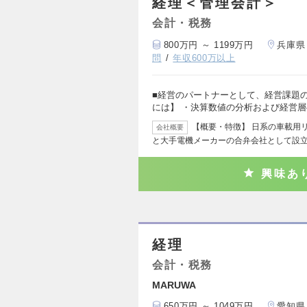
経理＜管理会計＞
会計・税務
800万円 ～ 1199万円
兵庫県
問
年収600万以上
■経営のパートナーとして、経営課題
には】 ・決算数値の分析および経営
【概要・特徴】 日系の車載用
会社概要
と大手電機メーカーの合弁会社として設
興味あ
経理
会計・税務
MARUWA
650万円 ～ 1049万円
愛知県