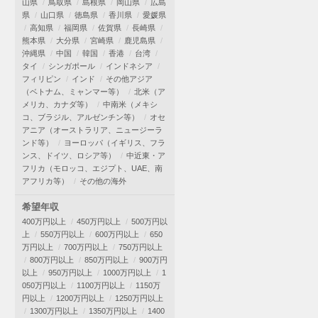
山県
鳥取県
島根県
岡山県
広島
県
山口県
徳島県
香川県
愛媛県
高知県
福岡県
佐賀県
長崎県
熊本県
大分県
宮崎県
鹿児島県
沖縄県
中国
韓国
香港
台湾
タイ
シンガポール
インドネシア
フィリピン
インド
その他アジア
（ベトナム、ミャンマー等）
北米（ア
メリカ、カナダ等）
中南米（メキシ
コ、ブラジル、アルゼンチン等）
オセ
アニア（オーストラリア、ニュージーラ
ンド等）
ヨーロッパ（イギリス、フラ
ンス、ドイツ、ロシア等）
中近東・ア
フリカ（モロッコ、エジプト、UAE、南
アフリカ等）
その他の海外
希望年収
400万円以上
450万円以上
500万円以
上
550万円以上
600万円以上
650
万円以上
700万円以上
750万円以上
800万円以上
850万円以上
900万円
以上
950万円以上
1000万円以上
1
050万円以上
1100万円以上
1150万
円以上
1200万円以上
1250万円以上
1300万円以上
1350万円以上
1400