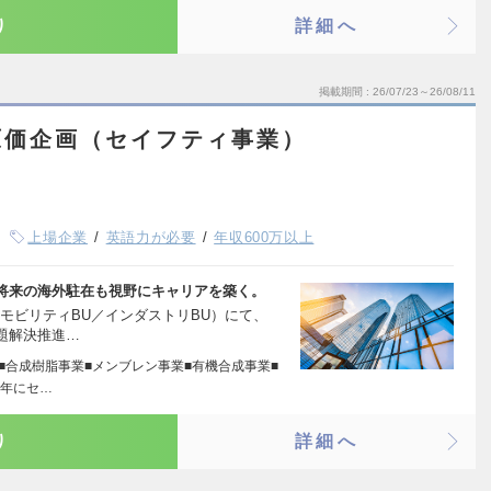
り
詳細へ
掲載期間
26/07/23～26/08/11
原価企画（セイフティ事業）
上場企業
英語力が必要
年収600万以上
将来の海外駐在も視野にキャリアを築く。
（モビリティBU／インダストリBU）にて、
題解決推進…
■合成樹脂事業■メンブレン事業■有機合成事業■
9年にセ…
り
詳細へ