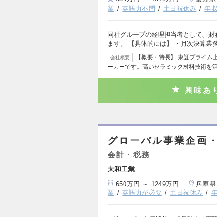
業
英語力不問
土日祝休み
年収
同社グループの経理担当者として、財
ます。 【具体的には】 ・月次決算業
【概要・特長】 東証プライム
会社概要
ーカーです。高いセラミック材料技術を
興味あ
グローバル事業企画
会計・税務
大和工業
650万円 ～ 1249万円
兵庫県
業
英語力が必要
土日祝休み
年