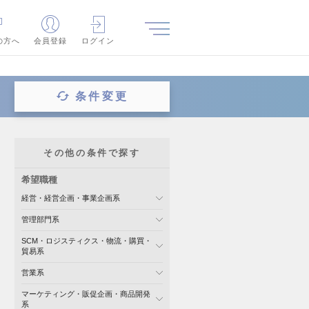
の方へ
会員登録
ログイン
条件変更
その他の条件で探す
希望職種
経営・経営企画・事業企画系
管理部門系
SCM・ロジスティクス・物流・購買・
貿易系
営業系
マーケティング・販促企画・商品開発
系