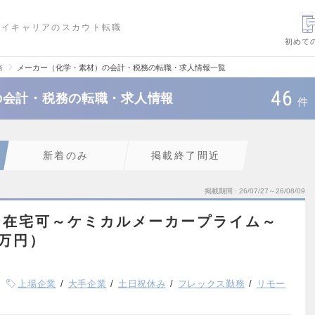
ハイキャリアのスカウト転職
初めて
務
メーカー（化学・素材）の会計・税務の転職・求人情報一覧
46
の会計・税務の転職・求人情報
件
新着のみ
掲載終了間近
掲載期間
26/07/27～26/08/09
｜在宅可～ケミカルメーカープライム～
0万円）
上場企業
大手企業
土日祝休み
フレックス勤務
リモー