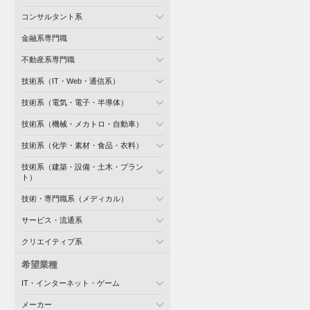
コンサルタント系
金融系専門職
不動産系専門職
技術系（IT・Web・通信系）
技術系（電気・電子・半導体）
技術系（機械・メカトロ・自動車）
技術系（化学・素材・食品・衣料）
技術系（建築・設備・土木・プラン
ト）
技術・専門職系（メディカル）
サービス・流通系
クリエイティブ系
希望業種
IT・インターネット・ゲーム
メーカー