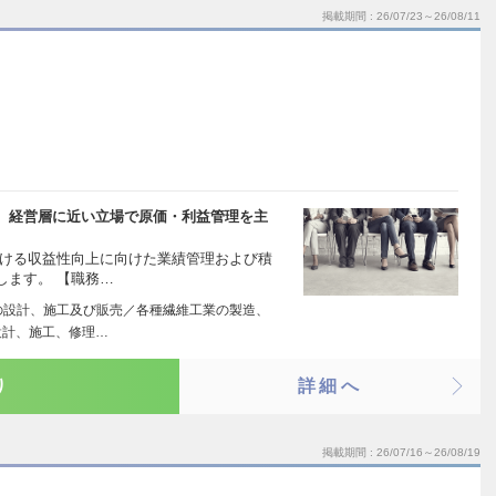
掲載期間
26/07/23～26/08/11
、経営層に近い立場で原価・利益管理を主
おける収益性向上に向けた業績管理および積
します。 【職務…
の設計、施工及び販売／各種繊維工業の製造、
設計、施工、修理…
り
詳細へ
掲載期間
26/07/16～26/08/19