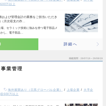
600万以上
務および管理会計の業務をご担当いただき
務（月次収支の作…
上場、セラミック技術に強みを持つ電子部品メ
活かし、電子部品…
り
詳細へ
掲載期間
26/07/16～26/08/19
・事業管理
海外展開あり（日系グローバル企業）
上場企業
大手企
収600万以上