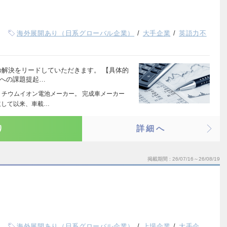
海外展開あり（日系グローバル企業）
大手企業
英語力不
の解決をリードしていただきます。 【具体的
層への課題提起…
リチウムイオン電池メーカー。 完成車メーカー
立して以来、車載…
り
詳細へ
掲載期間
26/07/16～26/08/19
海外展開あり（日系グローバル企業）
上場企業
大手企