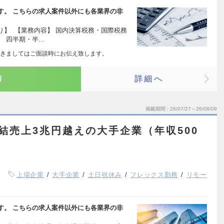
す。 こちらの求人案件以外にも各業界の非
り】 【業務内容】 国内決算税務・国際税務
。 四半期・半…
きましてはご面談時にお伝え致します。
り
詳細へ
掲載期間
26/07/27～26/08/09
結売上3兆円越えの大手企業（年収500
上場企業
大手企業
土日祝休み
フレックス勤務
リモー
す。 こちらの求人案件以外にも各業界の非