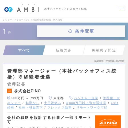
若手ハイキャリアのスカウト転職
レジャー・アミューズメントの管理部長の転職・求人情報
1
条件変更
件
すべて
新着のみ
掲載終了間近
掲載期間
26/07/30～26/08/12
管理部マネージャー（本社バックオフィス統
括）※経験者優遇
管理部長
株式会社ZINO
500万円 ～ 799万円
東京都
ベンチャー企業
管理職・マ
ネジャー
転勤なし
土日祝休み
3,000万円以上資金調達済
CxO
候補
社長・役員直下
フレックス勤務
リモートワーク可能
会社の戦略を設計する仕事／一部リモート
可