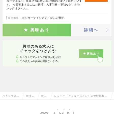
当社では現在、事業拡大に伴い本社機能の強化を進めていま
す。 今回募集するのは、経理・人事労務・事務など、本社
バックオフィス…
エンターテインメントBARの運営
会社概要
興味あり
詳細へ
興味のある求人に
チェックをつけよう!
興味あり
スカウトのマッチング精度があがる!
その求人への合格可能性がわかる!
ハイクラス求
管理部
管理
レジャー・アミューズメントの管理部長の
人TOP
門系
部長
転職・求人情報一覧