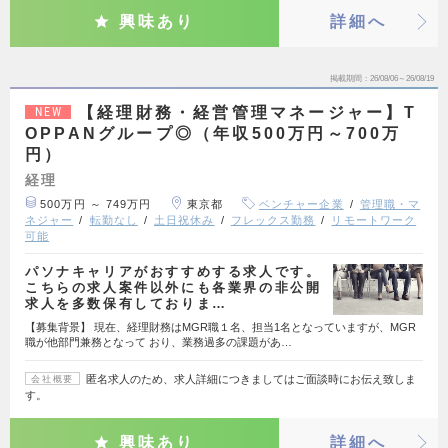
興味あり
詳細へ
掲載期間
26/08/06～26/08/19
【経理財務・経営管理マネージャー】T
NEW
OPPANグループ◎（年収500万円～700万
円）
経理
500万円 ～ 749万円
東京都
ベンチャー企業
管理職・マ
ネジャー
転勤なし
土日祝休み
フレックス勤務
リモートワーク
可能
パソナキャリアがおすすめする求人です。
こちらの求人案件以外にも各業界の非公開
求人を多数保有しておりま…
【募集背景】 現在、経理財務はMGR職１名、担当1名となっていますが、MGR
職が他部門兼務となって おり、業務過多の課題があ…
匿名求人のため、求人詳細につきましてはご面談時にお伝え致しま
会社概要
す。
興味あり
詳細へ