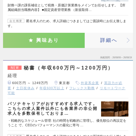
財務一課の課長補佐として税務・原価計算業務をメインでお任せします。 【所
属組織担当職務内容】 ■固定資産管理業務 （新規取得…
匿名求人のため、求人詳細につきましてはご面談時にお伝え致しま
会社概要
す。
興味あり
詳細へ
掲載期間
26/08/06～26/08/19
秘書（年収600万円～1200万円）
NEW
経理
600万円 ～ 1249万円
東京都
外資系企業
英語力が必
要
土日祝休み
年収600万以上
フレックス勤務
リモートワーク
可能
パソナキャリアがおすすめする求人です。
こちらの求人案件以外にも各業界の非公開
求人を多数保有しておりま…
・戦略的なスケジュール管理: 社の時間を戦略的に管理し、優先順位の再設定を
うこと で、CEOのパフォーマンスの最化に寄与 …