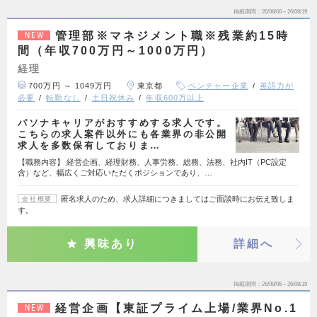
掲載期間
26/08/06～26/08/19
管理部※マネジメント職※残業約15時
NEW
間（年収700万円～1000万円）
経理
700万円 ～ 1049万円
東京都
ベンチャー企業
英語力が
必要
転勤なし
土日祝休み
年収600万以上
パソナキャリアがおすすめする求人です。
こちらの求人案件以外にも各業界の非公開
求人を多数保有しておりま…
【職務内容】 経営企画、経理財務、人事労務、総務、法務、社内IT（PC設定
含）など、幅広くご対応いただくポジションであり、…
匿名求人のため、求人詳細につきましてはご面談時にお伝え致しま
会社概要
す。
興味あり
詳細へ
掲載期間
26/08/06～26/08/19
経営企画【東証プライム上場/業界No.1
NEW