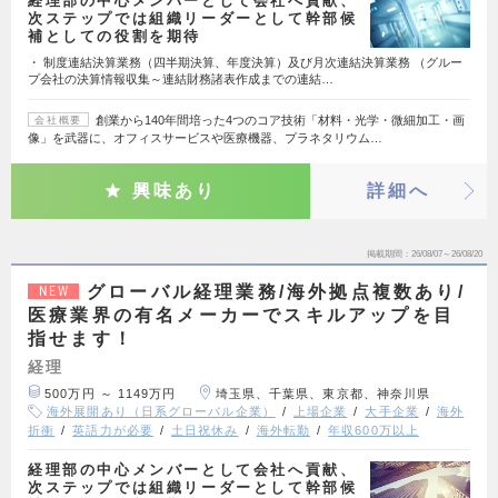
経理部の中心メンバーとして会社へ貢献、
次ステップでは組織リーダーとして幹部候
補としての役割を期待
・ 制度連結決算業務（四半期決算、年度決算）及び月次連結決算業務 （グルー
プ会社の決算情報収集～連結財務諸表作成までの連結…
創業から140年間培った4つのコア技術「材料・光学・微細加工・画
会社概要
像」を武器に、オフィスサービスや医療機器、プラネタリウム…
興味あり
詳細へ
掲載期間
26/08/07～26/08/20
グローバル経理業務/海外拠点複数あり/
NEW
医療業界の有名メーカーでスキルアップを目
指せます！
経理
500万円 ～ 1149万円
埼玉県、千葉県、東京都、神奈川県
海外展開あり（日系グローバル企業）
上場企業
大手企業
海外
折衝
英語力が必要
土日祝休み
海外転勤
年収600万以上
経理部の中心メンバーとして会社へ貢献、
次ステップでは組織リーダーとして幹部候