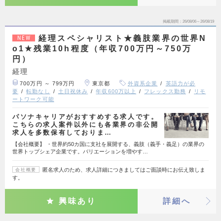
掲載期間
26/08/06～26/08/19
経理スペシャリスト★義肢業界の世界N
NEW
o1★残業10h程度（年収700万円～750万
円）
経理
700万円 ～ 799万円
東京都
外資系企業
英語力が必
要
転勤なし
土日祝休み
年収600万以上
フレックス勤務
リモ
ートワーク可能
パソナキャリアがおすすめする求人です。
こちらの求人案件以外にも各業界の非公開
求人を多数保有しておりま…
【会社概要】 ・世界約50カ国に支社を展開する、義肢（義手・義足）の業界の
世界トップシェア企業です。バリエーションを増やす…
匿名求人のため、求人詳細につきましてはご面談時にお伝え致しま
会社概要
す。
興味あり
詳細へ