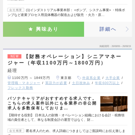
(1)インダストリアル事業本部： <ポンプ、システム事業> ・特殊ポ
会社概要
ンプなど産業プロセス用流体機器の製造および販売 ・火力・原…
興味あり
詳細へ
掲載期間
26/08/06～26/08/19
【財務オペレーション】シニアマネー
NEW
ジャー（年収1100万円～1800万円）
経理
1100万円 ～ 1849万円
東京都
外資系企業
大手企業
管理職・マネジャー
英語力が必要
土日祝休み
年収600万以上
フレックス勤務
パソナキャリアがおすすめする求人です。
こちらの求人案件以外にも各業界の非公開
求人を多数保有しておりま…
【期待する役割】 日本法人の財務・オペレーション組織における会計・税務領
域の責任者として、単なる制度会計の運営ではなく、財…
匿名求人のため、求人詳細につきましてはご面談時にお伝え致しま
会社概要