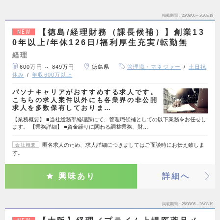
掲載期間
26/08/06～26/08/19
【徳島/経理財務（課長候補）】創業13
NEW
0年以上/年休126日/福利厚生充実/転勤無
経理
600万円 ～ 849万円
徳島県
管理職・マネジャー
土日祝
休み
年収600万以上
パソナキャリアがおすすめする求人です。
こちらの求人案件以外にも各業界の非公開
求人を多数保有しておりま…
【業務概要】 ■当社総務部経理課にて、管理職候補としての以下業務をお任せし
ます。 【業務詳細】 ■資金繰りに関わる調整業務、財…
匿名求人のため、求人詳細につきましてはご面談時にお伝え致しま
会社概要
す。
興味あり
詳細へ
掲載期間
26/08/06～26/08/19