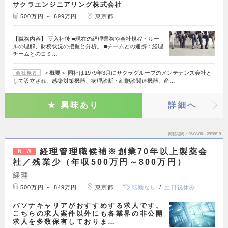
サクラエンジニアリング株式会社
500万円 ～ 699万円
東京都
【職務内容】 ▽入社後 ■現在の経理業務や会社規程・ルー
ルの理解、財務状況の把握と分析。 ■チームとの連携：経理
チームとのコミ…
＜概要＞ 同社は1979年3月にサクラグループのメンテナンス会社と
会社概要
して設立され、感染対策機器、病理診断・細胞診関連機器、産…
興味あり
詳細へ
掲載期間
26/08/06～26/08/19
経理管理職候補※創業70年以上製薬会
NEW
社／残業少（年収500万円～800万円）
経理
500万円 ～ 849万円
東京都
転勤なし
土日祝休み
パソナキャリアがおすすめする求人です。
こちらの求人案件以外にも各業界の非公開
求人を多数保有しておりま…