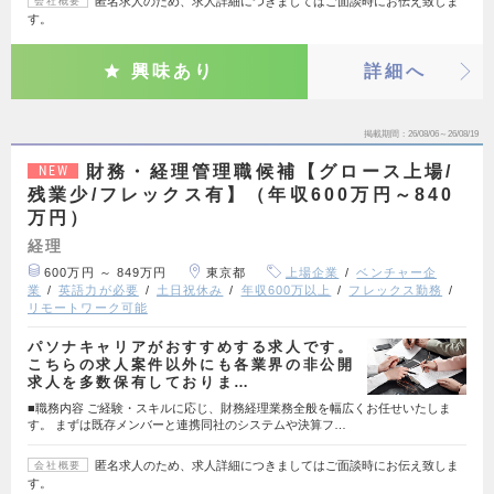
匿名求人のため、求人詳細につきましてはご面談時にお伝え致しま
会社概要
す。
興味あり
詳細へ
掲載期間
26/08/06～26/08/19
財務・経理管理職候補【グロース上場/
NEW
残業少/フレックス有】（年収600万円～840
万円）
経理
600万円 ～ 849万円
東京都
上場企業
ベンチャー企
業
英語力が必要
土日祝休み
年収600万以上
フレックス勤務
リモートワーク可能
パソナキャリアがおすすめする求人です。
こちらの求人案件以外にも各業界の非公開
求人を多数保有しておりま…
■職務内容 ご経験・スキルに応じ、財務経理業務全般を幅広くお任せいたしま
す。 まずは既存メンバーと連携同社のシステムや決算フ…
匿名求人のため、求人詳細につきましてはご面談時にお伝え致しま
会社概要
す。