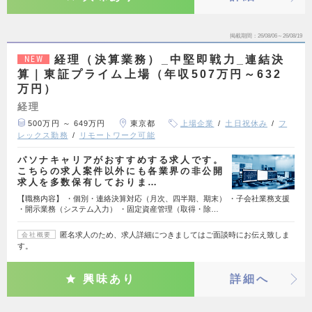
掲載期間
26/08/06～26/08/19
経理（決算業務）_中堅即戦力_連結決
NEW
算｜東証プライム上場（年収507万円～632
万円）
経理
500万円 ～ 649万円
東京都
上場企業
土日祝休み
フ
レックス勤務
リモートワーク可能
パソナキャリアがおすすめする求人です。
こちらの求人案件以外にも各業界の非公開
求人を多数保有しておりま…
【職務内容】 ・個別・連絡決算対応（月次、四半期、期末） ・子会社業務支援
・開示業務（システム入力） ・固定資産管理（取得・除…
匿名求人のため、求人詳細につきましてはご面談時にお伝え致しま
会社概要
す。
興味あり
詳細へ