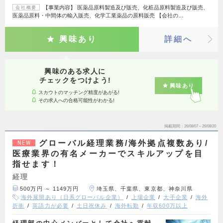
【事業内容】 医薬品原料製造及び販売、化粧品原料製造及び販売、
会社概要
医薬品原料・中間体の輸入販売、化学工業薬品の原料販売 【会社の…
興味あり
詳細へ
興味のある求人に
チェックをつけよう!
興味あり
スカウトのマッチング精度があがる!
その求人への合格可能性がわかる!
掲載期間
26/08/07～26/08/20
グローバル経理業務/海外拠点複数あり/
NEW
医療業界の有名メーカーでスキルアップを目
指せます！
経理
500万円 ～ 1149万円
埼玉県、千葉県、東京都、神奈川県
海外展開あり（日系グローバル企業）
上場企業
大手企業
海外
折衝
英語力が必要
土日祝休み
海外転勤
年収600万以上