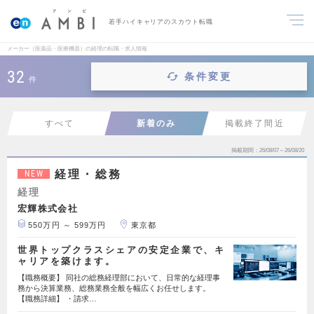
若手ハイキャリアのスカウト転職
メーカー（医薬品・医療機器）の経理の転職・求人情報
32
条件変更
件
すべて
新着のみ
掲載終了間近
掲載期間
26/08/07～26/08/20
経理・総務
NEW
経理
宏輝株式会社
550万円 ～ 599万円
東京都
世界トップクラスシェアの安定企業で、キ
ャリアを築けます。
【職務概要】 同社の総務経理部において、日常的な経理事
務から決算業務、総務業務全般を幅広くお任せします。
【職務詳細】 ・請求…