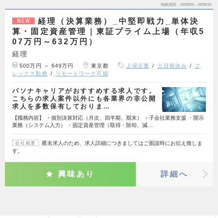
掲載期間
26/08/06～26/08/19
経理（決算業務）_中堅即戦力_単体決
NEW
算・固定資産管理｜東証プライム上場（年収5
07万円～632万円）
経理
500万円 ～ 649万円
東京都
上場企業
土日祝休み
フ
レックス勤務
リモートワーク可能
パソナキャリアがおすすめする求人です。
こちらの求人案件以外にも各業界の非公開
求人を多数保有しておりま…
【職務内容】 ・個別決算対応（月次、四半期、期末） ・子会社業務支援 ・開示
業務（システム入力） ・固定資産管理（取得・除却、減…
匿名求人のため、求人詳細につきましてはご面談時にお伝え致しま
会社概要
す。
興味あり
詳細へ