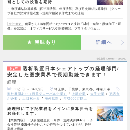
補としての役割を期待
・ 制度連結決算業務（四半期決算、年度決算）及び月次連結決算業務 （グルー
プ会社の決算情報収集～連結財務諸表作成までの連結…
創業から140年間培った4つのコア技術「材料・光学・微細加工・画
会社概要
像」を武器に、オフィスサービスや医療機器、プラネタリウム…
興味あり
詳細へ
掲載期間
26/08/07～26/08/20
透析装置日本シェアトップの経理部門/
NEW
安定した医療業界で長期勤続できます！
経理
500万円 ～ 849万円
埼玉県、千葉県、東京都、神奈川県
海外展開あり（日系グローバル企業）
上場企業
大手企業
英語力
が必要
土日祝休み
海外転勤
年収600万以上
経理部にて下記業務をメインに決算担当を
お任せします。
【業務内容】 ・決算業務全般 ・単体 連結決算(IFRS) ・子
会社管理 ※海外子会社ごとの担当をつけていますが、経理
業務は縦割…