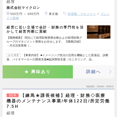
経理
株式会社マイクロン
550万円 ～ 699万円
東京都
管理職・マネジャー
フレッ
クス勤務
経営に近い立場で会計・財務の専門性を活
かして経営判断に貢献
【職務概要】 同社にて経理財務業務全般および経理財務グ
ループのマネジメント業務をお任せします。 【職務詳細】
・月次決算業務（…
【事業内容】 ■イメージング技法の活用を機軸とした医薬品、診断
会社概要
薬、バイオマーカーの開発支援■臨床開発支援（モニタリング、品…
興味あり
詳細へ
掲載期間
26/08/06～26/08/19
【練馬★課長候補】経理・財務◇医療
NEW
機器のメンテナンス事業/年休122日/所定労働
7.5H
経理