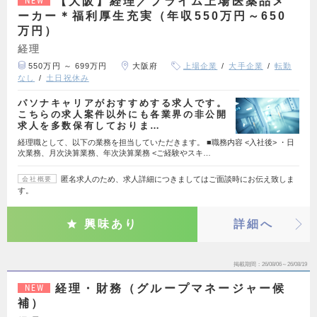
【大阪】経理／プライム上場医薬品メ
NEW
ーカー＊福利厚生充実（年収550万円～650
万円）
経理
550万円 ～ 699万円
大阪府
上場企業
大手企業
転勤
なし
土日祝休み
パソナキャリアがおすすめする求人です。
こちらの求人案件以外にも各業界の非公開
求人を多数保有しておりま…
経理職として、以下の業務を担当していただきます。 ■職務内容 <入社後> ・日
次業務、月次決算業務、年次決算業務 <ご経験やスキ…
匿名求人のため、求人詳細につきましてはご面談時にお伝え致しま
会社概要
す。
興味あり
詳細へ
掲載期間
26/08/06～26/08/19
経理・財務（グループマネージャー候
NEW
補）