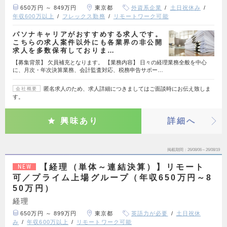
650万円 ～ 849万円
東京都
外資系企業
土日祝休み
年収600万以上
フレックス勤務
リモートワーク可能
パソナキャリアがおすすめする求人です。
こちらの求人案件以外にも各業界の非公開
求人を多数保有しておりま…
【募集背景】 欠員補充となります。 【業務内容】 日々の経理業務全般を中心
に、月次・年次決算業務、会計監査対応、税務申告サポー…
匿名求人のため、求人詳細につきましてはご面談時にお伝え致しま
会社概要
す。
興味あり
詳細へ
掲載期間
26/08/06～26/08/19
【経理（単体～連結決算）】リモート
NEW
可／プライム上場グループ（年収650万円～8
50万円）
経理
650万円 ～ 899万円
東京都
英語力が必要
土日祝休
み
年収600万以上
リモートワーク可能