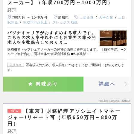
メーカー】（年収700万円～1000万円）
経理
700万円 ～ 1049万円
愛知県
上場企業
大手企業
土日
祝休み
年収600万以上
フレックス勤務
パソナキャリアがおすすめする求人です。
こちらの求人案件以外にも各業界の非公開
求人を多数保有しておりま…
医療機器トップシェアメーカーの経営企画担当を募集します。 【職務内容】 ■グ
ループ会社含む、同社全体の管理会計業務 ■各事業部…
匿名求人のため、求人詳細につきましてはご面談時にお伝え致しま
会社概要
す。
興味あり
詳細へ
掲載期間
26/08/06～26/08/19
【東京】財務経理アソシエイトマネー
NEW
ジャー/リモート可（年収650万円～800万
円）
経理