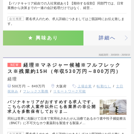
【パソナキャリア経由での入社実績あり】【期待する役割】 同部門では、日常
業務から決算までの一連の会計処理だけではなく、経営…
匿名求人のため、求人詳細につきましてはご面談時にお伝え致しま
会社概要
す。
興味あり
詳細へ
掲載期間
26/08/06～26/08/19
経理※マネジャー候補※フルフレック
NEW
ス※残業約15H（年収530万円～800万円）
経理
500万円 ～ 849万円
大阪府
上場企業
転勤なし
土日
祝休み
フレックス勤務
リモートワーク可能
パソナキャリアがおすすめする求人です。
こちらの求人案件以外にも各業界の非公開
求人を多数保有しておりま…
同社は世界に先駆けて日本で実用化されたがん治療であるホウ素中性子捕捉療法
（BNCT）に不可欠なホウ素薬剤を製造する製薬メ…