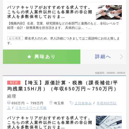
パソナキャリアがおすすめする求人です。
こちらの求人案件以外にも各業界の非公開
求人を多数保有しておりま…
【職務内容】 生産、営業、研究開発などの各部門と連携のもと、全社レベルで
経理・会計・財務業務を担当頂きます。 具体的には… ・…
匿名求人のため、求人詳細につきましてはご面談時にお伝え致しま
会社概要
す。
興味あり
詳細へ
掲載期間
26/08/06～26/08/19
【埼玉】原価計算・税務（課長補佐/平
NEW
均残業15H/月）（年収650万円～750万円）
経理
650万円 ～ 799万円
埼玉県
土日祝休み
年収600万以
上
リモートワーク可能
パソナキャリアがおすすめする求人です。
こちらの求人案件以外にも各業界の非公開
求人を多数保有しておりま…