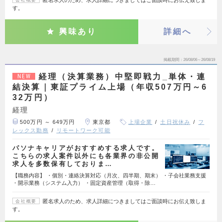
匿名求人のため、求人詳細につきましてはご面談時にお伝え致しま
会社概要
す。
興味あり
詳細へ
掲載期間
26/08/06～26/08/19
経理（決算業務）中堅即戦力_単体・連
NEW
結決算｜東証プライム上場（年収507万円～6
32万円）
経理
500万円 ～ 649万円
東京都
上場企業
土日祝休み
フ
レックス勤務
リモートワーク可能
パソナキャリアがおすすめする求人です。
こちらの求人案件以外にも各業界の非公開
求人を多数保有しておりま…
【職務内容】 ・個別・連絡決算対応（月次、四半期、期末） ・子会社業務支援
・開示業務（システム入力） ・固定資産管理（取得・除…
匿名求人のため、求人詳細につきましてはご面談時にお伝え致しま
会社概要
す。