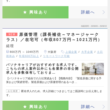
す。
興味あり
詳細へ
掲載期間
26/08/06～26/08/19
原価管理（課長補佐～マネージャーク
NEW
ラス）／在宅可（年収807万円～1021万円）
経理
800万円 ～ 1049万円
大阪府
上場企業
大手企業
土日
祝休み
年収600万以上
リモートワーク可能
パソナキャリアがおすすめする求人です。
こちらの求人案件以外にも各業界の非公開
求人を多数保有しておりま…
【パソナキャリア経由での入社実績あり】【職務内容】 『製造原価に関する予
算および実績管理』 製造原価および原価管理のあるべき…
匿名求人のため、求人詳細につきましてはご面談時にお伝え致しま
会社概要
す。
興味あり
詳細へ