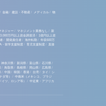
/
/
/
/
金融
建設・不動産
メディカル
物
/
/
マネジャー
マネジメント業務なし
新
/
3,000万円以上資金調達済
1億円以上資
/
/
/
者
開発責任者
海外転勤
年収600万
/
/
BA・留学支援制度
育児支援制度
直接
/
/
/
/
神奈川県
新潟県
富山県
石川県
/
/
/
/
/
県
鳥取県
島根県
岡山県
広島県
/
/
/
/
/
/
県
中国
韓国
香港
台湾
タイ
シ
/
ナダ等）
中南米（メキシコ、ブラジ
/
ドイツ、ロシア等）
中近東・アフリカ