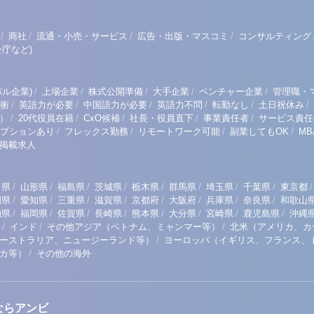
/
/
/
/
商社
流通・小売・サービス
広告・出版・マスコミ
コンサルティング
庁など)
/
/
/
/
/
ル企業)
上場企業
株式公開準備
大手企業
ベンチャー企業
管理職・
/
/
/
/
/
/
衝
英語力が必要
中国語力が必要
英語力不問
転勤なし
土日祝休み
/
/
/
/
/
）
20代役員在籍
CxO候補
社長・役員直下
事業責任者
サービス責任
/
/
/
/
プションあり
フレックス勤務
リモートワーク可能
副業してもOK
M
掲載求人
/
/
/
/
/
/
/
/
/
田県
山形県
福島県
茨城県
栃木県
群馬県
埼玉県
千葉県
東京都
/
/
/
/
/
/
/
/
岡県
愛知県
三重県
滋賀県
京都府
大阪府
兵庫県
奈良県
和歌山
/
/
/
/
/
/
/
/
知県
福岡県
佐賀県
長崎県
熊本県
大分県
宮崎県
鹿児島県
沖縄
/
/
/
インド
その他アジア（ベトナム、ミャンマー等）
北米（アメリカ、カ
/
ーストラリア、ニュージーランド等）
ヨーロッパ（イギリス、フランス、
/
リカ等）
その他の海外
ならアンビ