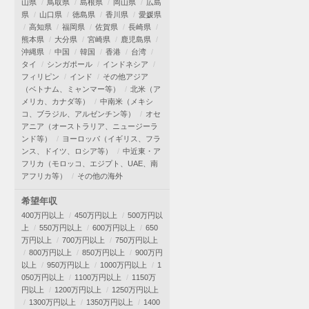
山県
鳥取県
島根県
岡山県
広島
県
山口県
徳島県
香川県
愛媛県
高知県
福岡県
佐賀県
長崎県
熊本県
大分県
宮崎県
鹿児島県
沖縄県
中国
韓国
香港
台湾
タイ
シンガポール
インドネシア
フィリピン
インド
その他アジア
（ベトナム、ミャンマー等）
北米（ア
メリカ、カナダ等）
中南米（メキシ
コ、ブラジル、アルゼンチン等）
オセ
アニア（オーストラリア、ニュージーラ
ンド等）
ヨーロッパ（イギリス、フラ
ンス、ドイツ、ロシア等）
中近東・ア
フリカ（モロッコ、エジプト、UAE、南
アフリカ等）
その他の海外
希望年収
400万円以上
450万円以上
500万円以
上
550万円以上
600万円以上
650
万円以上
700万円以上
750万円以上
800万円以上
850万円以上
900万円
以上
950万円以上
1000万円以上
1
050万円以上
1100万円以上
1150万
円以上
1200万円以上
1250万円以上
1300万円以上
1350万円以上
1400