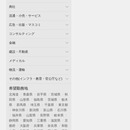
商社
流通・小売・サービス
広告・出版・マスコミ
コンサルティング
金融
建設・不動産
メディカル
物流・運輸
その他(インフラ・教育・官公庁など)
希望勤務地
北海道
青森県
岩手県
宮城県
秋
田県
山形県
福島県
茨城県
栃木
県
群馬県
埼玉県
千葉県
東京都
神奈川県
新潟県
富山県
石川県
福井県
山梨県
長野県
岐阜県
静岡県
愛知県
三重県
滋賀県
京
都府
大阪府
兵庫県
奈良県
和歌