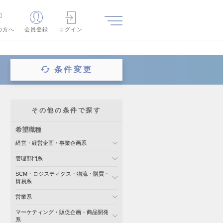
の方へ
会員登録
ログイン
条件変更
その他の条件で探す
希望職種
経営・経営企画・事業企画系
管理部門系
SCM・ロジスティクス・物流・購買・
貿易系
営業系
マーケティング・販促企画・商品開発
系