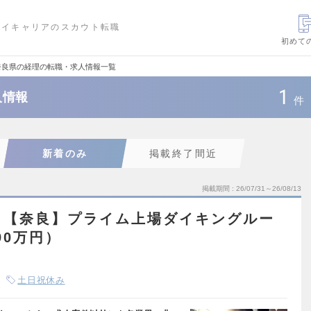
ハイキャリアのスカウト転職
初めて
奈良県の経理の転職・求人情報一覧
1
人情報
件
新着のみ
掲載終了間近
掲載期間
26/07/31～26/08/13
）【奈良】プライム上場ダイキングルー
90万円）
土日祝休み