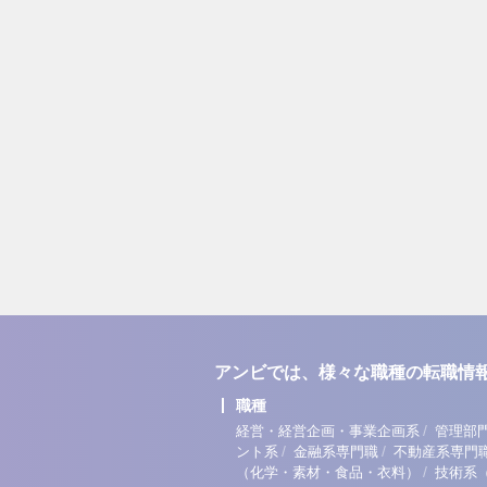
アンビでは、様々な職種の転職情
職種
/
経営・経営企画・事業企画系
管理部
/
/
ント系
金融系専門職
不動産系専門
/
（化学・素材・食品・衣料）
技術系