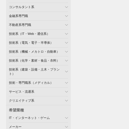
コンサルタント系
金融系専門職
不動産系専門職
技術系（IT・Web・通信系）
技術系（電気・電子・半導体）
技術系（機械・メカトロ・自動車）
技術系（化学・素材・食品・衣料）
技術系（建築・設備・土木・プラン
ト）
技術・専門職系（メディカル）
サービス・流通系
クリエイティブ系
希望業種
IT・インターネット・ゲーム
メーカー