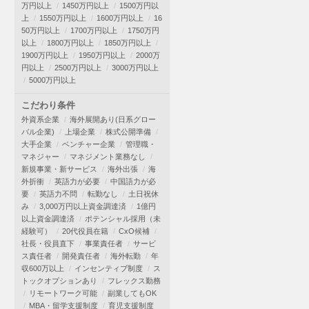
万円以上
1450万円以上
1500万円以
上
1550万円以上
1600万円以上
16
50万円以上
1700万円以上
1750万円
以上
1800万円以上
1850万円以上
1900万円以上
1950万円以上
2000万
円以上
2500万円以上
3000万円以上
5000万円以上
こだわり条件
外資系企業
海外展開あり(日系グロー
バル企業)
上場企業
株式公開準備
大手企業
ベンチャー企業
管理職・
マネジャー
マネジメント業務なし
新規事業・新サービス
海外出張
海
外折衝
英語力が必要
中国語力が必
要
英語力不問
転勤なし
土日祝休
み
3,000万円以上資金調達済
1億円
以上資金調達済
ポテンシャル採用（未
経験可）
20代役員在籍
CxO候補
社長・役員直下
事業責任者
サービ
ス責任者
開発責任者
海外転勤
年
収600万以上
インセンティブ制度
ス
トックオプションあり
フレックス勤務
リモートワーク可能
副業してもOK
MBA・留学支援制度
育児支援制度