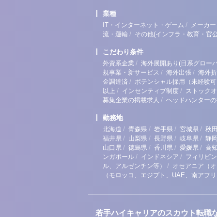
業種
/
IT・インターネット・ゲーム
メーカー
/
流・運輸
その他(インフラ・教育・官公
こだわり条件
/
外資系企業
海外展開あり(日系グローバ
/
/
規事業・新サービス
海外出張
海外折
/
金調達済
ポテンシャル採用（未経験可
/
/
以上
インセンティブ制度
ストックオ
/
募集企業の掲載求人
ヘッドハンターの
勤務地
/
/
/
/
北海道
青森県
岩手県
宮城県
秋
/
/
/
/
福井県
山梨県
長野県
岐阜県
静
/
/
/
/
山口県
徳島県
香川県
愛媛県
高
/
/
ンガポール
インドネシア
フィリピン
/
ル、アルゼンチン等）
オセアニア（オ
（モロッコ、エジプト、UAE、南アフ
若手ハイキャリアのスカウト転職