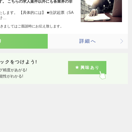
す。 こちらの求人案件以外にも各業界の非
します。 【具体的には】 ■仕訳起票（SA
価計…
きましてはご面談時にお伝え致します。
り
詳細へ
ックをつけよう!
興味あり
グ精度があがる!
能性がわかる!