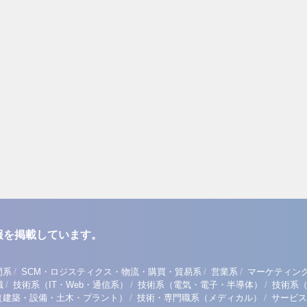
報を掲載しています。
/
/
/
門系
SCM・ロジスティクス・物流・購買・貿易系
営業系
マーケティン
/
/
/
職
技術系（IT・Web・通信系）
技術系（電気・電子・半導体）
技術系
/
/
（建築・設備・土木・プラント）
技術・専門職系（メディカル）
サービス