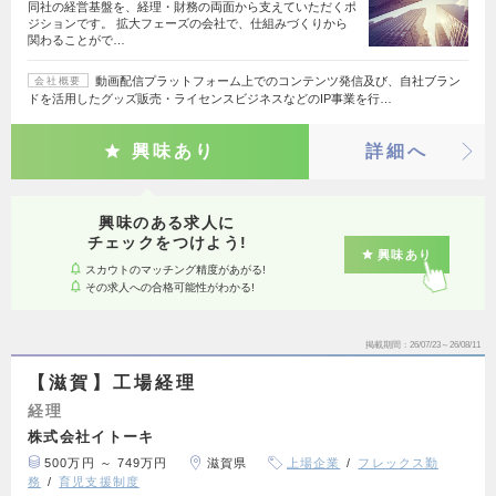
同社の経営基盤を、経理・財務の両面から支えていただくポ
ジションです。 拡大フェーズの会社で、仕組みづくりから
関わることがで…
動画配信プラットフォーム上でのコンテンツ発信及び、自社ブラン
会社概要
ドを活用したグッズ販売・ライセンスビジネスなどのIP事業を行…
興味あり
詳細へ
興味のある求人に
チェックをつけよう!
興味あり
スカウトのマッチング精度があがる!
その求人への合格可能性がわかる!
掲載期間
26/07/23～26/08/11
【滋賀】工場経理
経理
株式会社イトーキ
500万円 ～ 749万円
滋賀県
上場企業
フレックス勤
務
育児支援制度