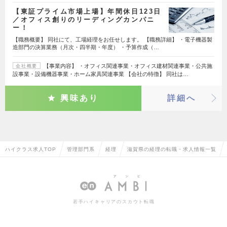
【東証プライム市場上場】年間休日123日
／オフィス創りのリーディングカンパニ
ー！
【職務概要】 同社にて、工場経理をお任せします。 【職務詳細】 ・電子機器製
造部門の決算業務（月次・四半期・年度） ・予算作成（…
【事業内容】 ・オフィス関連事業・オフィス建材関連事業・公共施
会社概要
設事業・設備機器事業・ホーム家具関連事業 【会社の特徴】 同社は…
興味あり
詳細へ
ハイクラス求人TOP
管理部門系
経理
滋賀県の経理の転職・求人情報一覧
若手ハイキャリアのスカウト転職