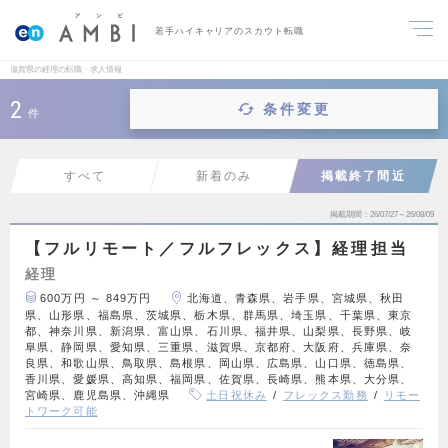
若手ハイキャリアのスカウト転職
滋賀県の経理の転職・求人情報
2
条件変更
件
すべて
新着のみ
掲載終了間近
掲載期間
26/07/27～26/08/09
【フルリモート／フルフレックス】経理担当
経理
600万円 ～ 849万円
北海道、青森県、岩手県、宮城県、秋田
県、山形県、福島県、茨城県、栃木県、群馬県、埼玉県、千葉県、東京
都、神奈川県、新潟県、富山県、石川県、福井県、山梨県、長野県、岐
阜県、静岡県、愛知県、三重県、滋賀県、京都府、大阪府、兵庫県、奈
良県、和歌山県、鳥取県、島根県、岡山県、広島県、山口県、徳島県、
香川県、愛媛県、高知県、福岡県、佐賀県、長崎県、熊本県、大分県、
宮崎県、鹿児島県、沖縄県
土日祝休み
フレックス勤務
リモー
トワーク可能