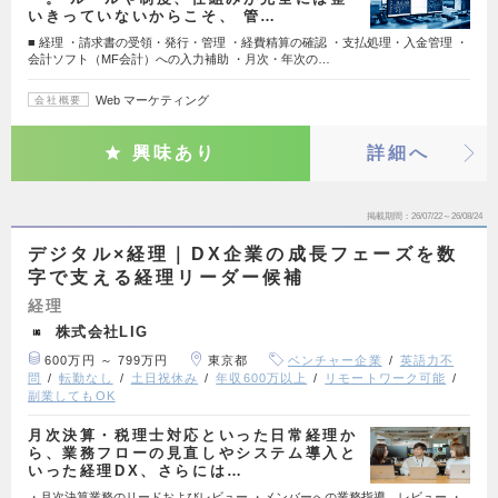
いきっていないからこそ、 管…
■ 経理 ・請求書の受領・発行・管理 ・経費精算の確認 ・支払処理・入金管理 ・
会計ソフト（MF会計）への入力補助 ・月次・年次の…
Web マーケティング
会社概要
興味あり
詳細へ
掲載期間
26/07/22～26/08/24
デジタル×経理｜DX企業の成長フェーズを数
字で支える経理リーダー候補
経理
株式会社LIG
600万円 ～ 799万円
東京都
ベンチャー企業
英語力不
問
転勤なし
土日祝休み
年収600万以上
リモートワーク可能
副業してもOK
月次決算・税理士対応といった日常経理か
ら、業務フローの見直しやシステム導入と
いった経理DX、さらには…
・月次決算業務のリードおよびレビュー ・メンバーへの業務指導、レビュー ・