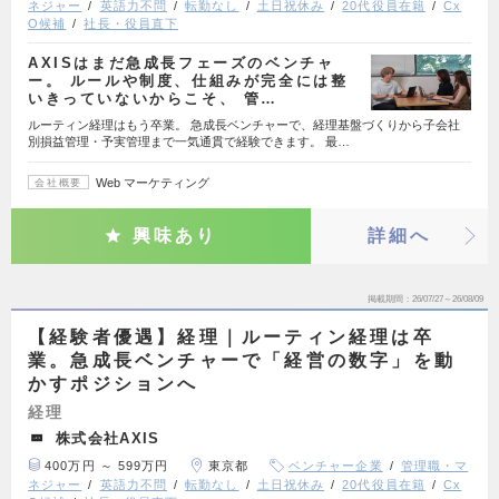
ネジャー
英語力不問
転勤なし
土日祝休み
20代役員在籍
Cx
O候補
社長・役員直下
AXISはまだ急成長フェーズのベンチャ
ー。 ルールや制度、仕組みが完全には整
いきっていないからこそ、 管…
ルーティン経理はもう卒業。 急成長ベンチャーで、経理基盤づくりから子会社
別損益管理・予実管理まで一気通貫で経験できます。 最…
Web マーケティング
会社概要
興味あり
詳細へ
掲載期間
26/07/27～26/08/09
【経験者優遇】経理｜ルーティン経理は卒
業。急成長ベンチャーで「経営の数字」を動
かすポジションへ
経理
株式会社AXIS
400万円 ～ 599万円
東京都
ベンチャー企業
管理職・マ
ネジャー
英語力不問
転勤なし
土日祝休み
20代役員在籍
Cx