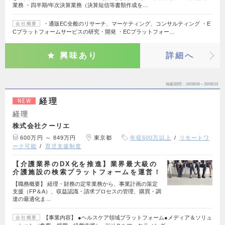
業務 ・四半期/年次決算業務（決算短信等書類作成を…
・通販EC全般のリサーチ、マーケティング、コンサルティング ・E
会社概要
Cプラットフォームサービスの研究・開発 ・ECプラットフォー…
興味あり
詳細へ
掲載期間
26/08/06～26/08/19
経理
NEW
経理
株式会社クーリエ
600万円 ～ 849万円
東京都
年収600万以上
リモートワ
ーク可能
育児支援制度
【介護業界のDX化を推進】業界最大級の
介護施設の検索プラットフォームを運営！
【職務概要】 経理・財務の定常業務から、事業計画の策定
支援（FP＆A）、収益認識・請求プロセスの管理、購買・調
達の最適化ま…
【事業内容】 ●ヘルスケア領域プラットフォーム●メディア＆ソリュ
会社概要