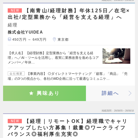
掲載期間
26/08/06～26/08/19
【南青山/経理財務】年休125日／在宅×
NEW
出社/定型業務から「経営を支える経理」へ
経理
株式会社YUIDEA
450万円 ～ 649万円
東京都
【求人名】 【経理財務】定型業務から「経営を支える経
理」へ／AI・ツールを活用し、着実に業務改善を進めるコア
メンバー／年休…
【事業内容】 ◎ダイレクトマーケティング 「顧客」「商品」 「売
会社概要
場」の3つの視点から、各社のMD企画に沿って最適なコミュニケ…
興味あり
詳細へ
掲載期間
26/08/05～26/08/18
【経理｜リモートOK】経理職でキャリ
NEW
アアップしたい方募集！裁量◎ワークライフ
バランス◎福利厚生充実◎