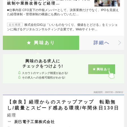
統制や業務改善など経理…
■仕事内容 CFO直下の中核メンバーとして、決算業務だけでなく、IPOを見据え
た経理体制・管理体制の構築にも携わっていただ…
株式会社GIGは「いいものをつくり、価値をとどける」をミッショ
会社概要
ンに掲げるデジタルコンサルティング企業です。Webサイトや…
興味あり
詳細へ
興味のある求人に
チェックをつけよう!
興味あり
スカウトのマッチング精度があがる!
その求人への合格可能性がわかる!
掲載期間
26/07/30～26/08/12
【奈良】経理からのステップアップ 転勤無
し/裁量とスピード感ある環境/年間休日130日
経理
辰巳電子工業株式会社