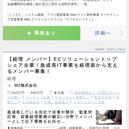
金融機関対応補助（銀行借入に関する資料作成等） ・監…
システム開発・アプリ開発事業 Web サイト制作事業 マーケティン
会社概要
グ支援事業 Web クリエイタースクール「デジタルハリウッド…
興味あり
詳細へ
掲載期間
26/06/10～27/01/24
【経理 メンバー】ECソリューショントップ
シェア企業！急成長IT事業を経理面から支え
るメンバー募集！
経理
W2株式会社
400万円 ～ 549万円
東京都
海外展開あり（日系グローバ
ル企業）
ベンチャー企業
マネジメント業務なし
英語力不問
転
勤なし
土日祝休み
社長・役員直下
リモートワーク可能
急成長している当社で決算や開示、監査対
応等、財務経理業務の幅広い分野でメンバ
ーとして以下業務をお任せ…
▍業務内容 ￣￣￣￣￣￣￣￣￣￣ ＜経理・財務業務＞ ・請求/支払管理 ・入出