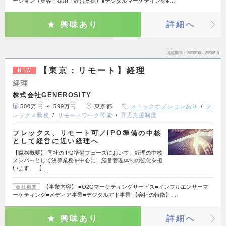
ーション（集客・採用・経営支援）●デジタルマーケティング●…
興味あり
詳細へ
掲載期間
26/08/06～26/08/19
【東京：リモート】経理
NEW
経理
株式会社GENEROSITY
500万円 ～ 599万円
東京都
ストックオプションあり
フ
レックス勤務
リモートワーク可能
育児支援制度
フレックス、リモート可／IPO準備の中核
として経営に近い経理へ
【職務概要】 同社のIPO準備フェーズにおいて、経理の中核
メンバーとして決算業務を中心に、経営管理体制の強化を担
います。 【…
【事業内容】 ■O2Oマーケティングサービス■インフルエンサーマ
会社概要
ーケティング■メディア事業■デジタルアド事業 【会社の特徴】…
興味あり
詳細へ