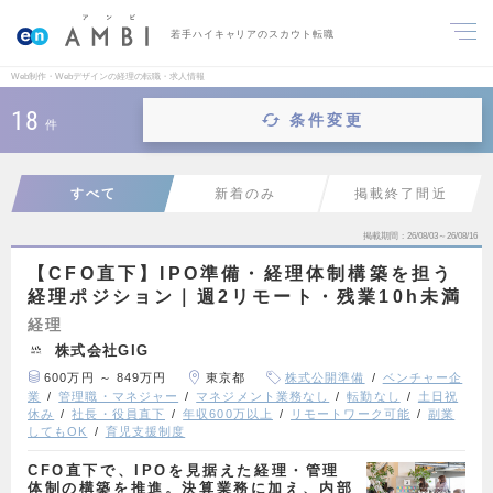
若手ハイキャリアのスカウト転職
Web制作・Webデザインの経理の転職・求人情報
18
条件変更
件
すべて
新着のみ
掲載終了間近
掲載期間
26/08/03～26/08/16
【CFO直下】IPO準備・経理体制構築を担う
経理ポジション｜週2リモート・残業10h未満
経理
株式会社GIG
600万円 ～ 849万円
東京都
株式公開準備
ベンチャー企
業
管理職・マネジャー
マネジメント業務なし
転勤なし
土日祝
休み
社長・役員直下
年収600万以上
リモートワーク可能
副業
してもOK
育児支援制度
CFO直下で、IPOを見据えた経理・管理
体制の構築を推進。決算業務に加え、内部