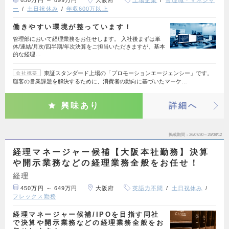
650万円 ～ 899万円
大阪府
上場企業
管理職・マネジャ
ー
土日祝休み
年収600万以上
働きやすい環境が整っています！
管理部において経理業務をお任せします。 入社後まずは単
体/連結/月次/四半期/年次決算をご担当いただきますが、基本
的な経理…
東証スタンダード上場の「プロモーションエージェンシー」です。
会社概要
顧客の営業課題を解決するために、消費者の動向に基づいたマーケ…
興味あり
詳細へ
掲載期間
26/07/30～26/08/12
経理マネージャー候補【大阪本社勤務】決算
や開示業務などの経理業務全般をお任せ！
経理
450万円 ～ 649万円
大阪府
英語力不問
土日祝休み
フレックス勤務
経理マネージャー候補/IPOを目指す同社
で決算や開示業務などの経理業務全般をお