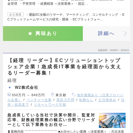
金管理 ・予実管理 ・経費精算 ＜決算業務＞ ・固定…
・通販EC全般のリサーチ、マーケティング、コンサルティング ・E
会社概要
Cプラットフォームサービスの研究・開発 ・ECプラットフォー…
興味あり
詳細へ
掲載期間
26/06/07～26/09/23
【経理 リーダー】ECソリューショントップ
シェア企業！急成長IT事業を経理面から支え
るリーダー募集！
経理
W2株式会社
550万円 ～ 849万円
東京都
海外展開あり（日系グローバ
ル企業）
ベンチャー企業
英語力不問
転勤なし
土日祝休み
社
長・役員直下
リモートワーク可能
急成長している当社で決算や開示、監査対
応等、財務経理業務の幅広い分野でリーダ
ーとして以下業務をお任せ…
▍業務内容 ￣￣￣￣￣￣￣￣￣￣ ■お任せしたい業務 ＜決算業務＞ ・月次決算