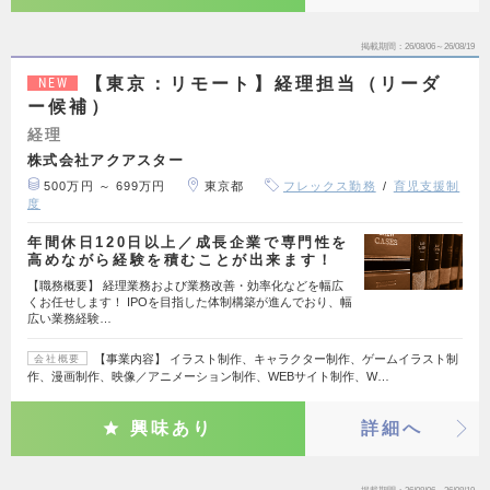
掲載期間
26/08/06～26/08/19
【東京：リモート】経理担当（リーダ
NEW
ー候補）
経理
株式会社アクアスター
500万円 ～ 699万円
東京都
フレックス勤務
育児支援制
度
年間休日120日以上／成長企業で専門性を
高めながら経験を積むことが出来ます！
【職務概要】 経理業務および業務改善・効率化などを幅広
くお任せします！ IPOを目指した体制構築が進んでおり、幅
広い業務経験…
【事業内容】 イラスト制作、キャラクター制作、ゲームイラスト制
会社概要
作、漫画制作、映像／アニメーション制作、WEBサイト制作、W…
興味あり
詳細へ