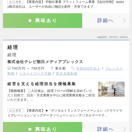
【事業内容】 IP創出事業 プラットフォーム事業 【会社特徴】 taske
会社概要
y株式会社は、ユーザーが自由に物語を創作・共有できるプ…
興味あり
詳細へ
掲載期間
26/07/23～26/08/11
経理
経理
株式会社テレビ朝日メディアプレックス
700万円 ～ 799万円
東京都
年収600万以上
フレックス
勤務
リモートワーク可能
育児支援制度
経営を支える経理担当を積極募集
【職務概要】 ご入社後は、経理フローの理解を深めていた
だく目的で、日次・月次業務を中心に経理業務全般をご担当
いただきます。…
【事業内容】 ■「デジタルトランスフォーメーション（クラウドマ
会社概要
イグレーション／ビッグデータソリューション／デジタルマーケテ…
興味あり
詳細へ