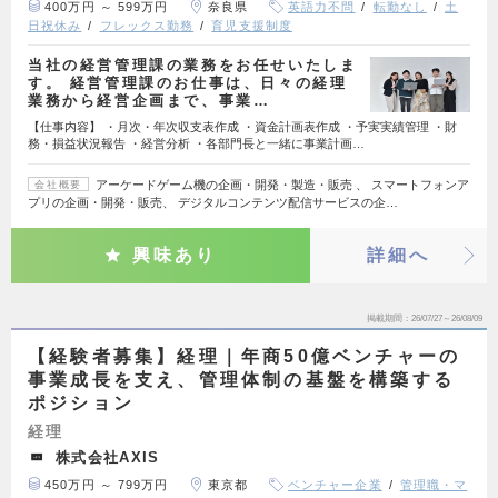
400万円 ～ 599万円
奈良県
英語力不問
転勤なし
土
日祝休み
フレックス勤務
育児支援制度
当社の経営管理課の業務をお任せいたしま
す。 経営管理課のお仕事は、日々の経理
業務から経営企画まで、事業…
【仕事内容】 ・月次・年次収支表作成 ・資金計画表作成 ・予実実績管理 ・財
務・損益状況報告 ・経営分析 ・各部門長と一緒に事業計画…
アーケードゲーム機の企画・開発・製造・販売 、 スマートフォンア
会社概要
プリの企画・開発・販売、 デジタルコンテンツ配信サービスの企…
興味あり
詳細へ
掲載期間
26/07/27～26/08/09
【経験者募集】経理｜年商50億ベンチャーの
事業成長を支え、管理体制の基盤を構築する
ポジション
経理
株式会社AXIS
450万円 ～ 799万円
東京都
ベンチャー企業
管理職・マ