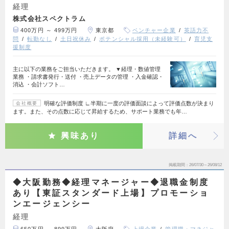
経理
株式会社スペクトラム
400万円 ～ 499万円
東京都
ベンチャー企業
英語力不
問
転勤なし
土日祝休み
ポテンシャル採用（未経験可）
育児支
援制度
主に以下の業務をご担当いただきます。 ▼経理・数値管理
業務 ・請求書発行・送付 ・売上データの管理 ・入金確認・
消込 ・会計ソフト…
明確な評価制度 ∟半期に一度の評価面談によって評価点数が決まり
会社概要
ます。また、その点数に応じて昇給するため、サポート業務でも年…
興味あり
詳細へ
掲載期間
26/07/30～26/08/12
◆大阪勤務◆経理マネージャー◆退職金制度
あり【東証スタンダード上場】プロモーショ
ンエージェンシー
経理