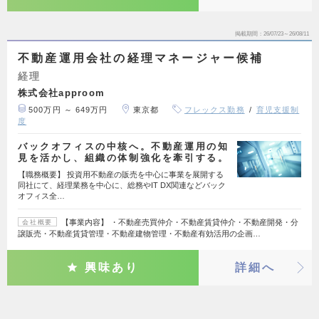
掲載期間
26/07/23～26/08/11
不動産運用会社の経理マネージャー候補
経理
株式会社approom
500万円 ～ 649万円
東京都
フレックス勤務
育児支援制
度
バックオフィスの中核へ。不動産運用の知
見を活かし、組織の体制強化を牽引する。
【職務概要】 投資用不動産の販売を中心に事業を展開する
同社にて、経理業務を中心に、総務やIT DX関連などバック
オフィス全…
【事業内容】 ・不動産売買仲介・不動産賃貸仲介・不動産開発・分
会社概要
譲販売・不動産賃貸管理・不動産建物管理・不動産有効活用の企画…
興味あり
詳細へ