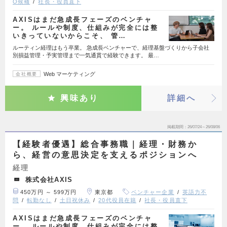
O候補
社長・役員直下
AXISはまだ急成長フェーズのベンチャ
ー。 ルールや制度、仕組みが完全には整
いきっていないからこそ、 管…
ルーティン経理はもう卒業。 急成長ベンチャーで、経理基盤づくりから子会社
別損益管理・予実管理まで一気通貫で経験できます。 最…
Web マーケティング
会社概要
興味あり
詳細へ
掲載期間
26/07/24～26/08/06
【経験者優遇】総合事務職｜経理・財務か
ら、経営の意思決定を支えるポジションへ
経理
株式会社AXIS
450万円 ～ 599万円
東京都
ベンチャー企業
英語力不
問
転勤なし
土日祝休み
20代役員在籍
社長・役員直下
AXISはまだ急成長フェーズのベンチャ
ー。 ルールや制度、仕組みが完全には整