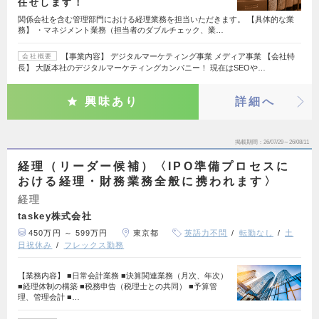
任せします！
関係会社を含む管理部門における経理業務を担当いただきます。 【具体的な業
務】 ・マネジメント業務（担当者のダブルチェック、業…
【事業内容】 デジタルマーケティング事業 メディア事業 【会社特
会社概要
長】 大阪本社のデジタルマーケティングカンパニー！ 現在はSEOや…
興味あり
詳細へ
掲載期間
26/07/29～26/08/11
経理（リーダー候補）〈IPO準備プロセスに
おける経理・財務業務全般に携われます〉
経理
taskey株式会社
450万円 ～ 599万円
東京都
英語力不問
転勤なし
土
日祝休み
フレックス勤務
【業務内容】 ■日常会計業務 ■決算関連業務（月次、年次）
■経理体制の構築 ■税務申告（税理士との共同） ■予算管
理、管理会計 ■…