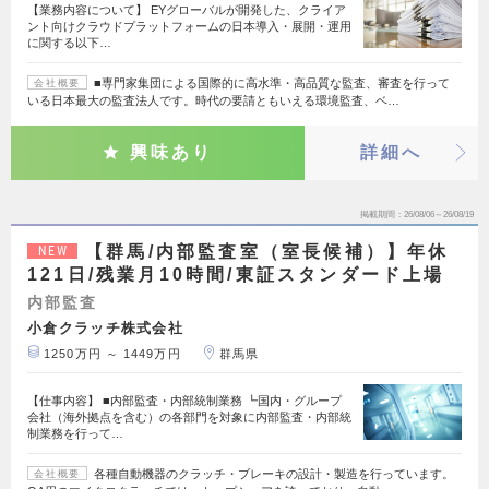
【業務内容について】 EYグローバルが開発した、クライア
ント向けクラウドプラットフォームの日本導入・展開・運用
に関する以下…
■専門家集団による国際的に高水準・高品質な監査、審査を行って
会社概要
いる日本最大の監査法人です。時代の要請ともいえる環境監査、ベ…
興味あり
詳細へ
掲載期間
26/08/06～26/08/19
【群馬/内部監査室（室長候補）】年休
NEW
121日/残業月10時間/東証スタンダード上場
内部監査
小倉クラッチ株式会社
1250万円 ～ 1449万円
群馬県
【仕事内容】 ■内部監査・内部統制業務 ┗国内・グループ
会社（海外拠点を含む）の各部門を対象に内部監査・内部統
制業務を行って…
各種自動機器のクラッチ・ブレーキの設計・製造を行っています。
会社概要