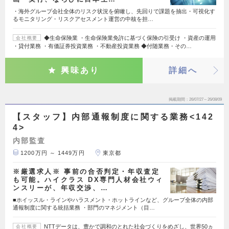
・海外グループ会社全体のリスク状況を俯瞰し、先回りで課題を抽出・可視化す
るモニタリング・リスクアセスメント運営の中核を担…
◆生命保険業 ・生命保険業免許に基づく保険の引受け ・資産の運用
会社概要
・貸付業務 ・有価証券投資業務 ・不動産投資業務 ◆付随業務・その…
興味あり
詳細へ
掲載期間
26/07/27～26/08/09
【スタッフ】内部通報制度に関する業務<142
4>
内部監査
1200万円 ～ 1449万円
東京都
※厳選求人※ 事前の合否判定・年収査定
も可能。ハイクラス DX専門人材会社ウィ
ンスリーが、年収交渉、…
■ホイッスル・ラインやハラスメント・ホットラインなど、グループ全体の内部
通報制度に関する統括業務 ・部門のマネジメント（目…
NTTデータは、豊かで調和のとれた社会づくりをめざし、世界50ヵ
会社概要