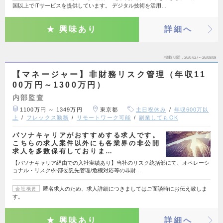
国以上でITサービスを提供しています。 デジタル技術を活用…
興味あり
詳細へ
掲載期間
26/07/27～26/08/09
【マネージャー】非財務リスク管理（年収11
00万円～1300万円）
内部監査
1100万円 ～ 1349万円
東京都
土日祝休み
年収600万以
上
フレックス勤務
リモートワーク可能
副業してもOK
パソナキャリアがおすすめする求人です。
こちらの求人案件以外にも各業界の非公開
求人を多数保有しておりま…
【パソナキャリア経由での入社実績あり】当社のリスク統括部にて、オペレーシ
ョナル・リスク/外部委託先管理/危機対応等の非財…
匿名求人のため、求人詳細につきましてはご面談時にお伝え致しま
会社概要
す。
興味あり
詳細へ