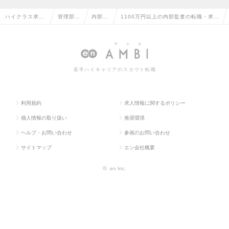
ハイクラス求人
管理部門
内部監
1100万円以上の内部監査の転職・求人
TOP
系
査
情報一覧
若手ハイキャリアのスカウト転職
利用規約
求人情報に関するポリシー
個人情報の取り扱い
推奨環境
ヘルプ・お問い合わせ
参画のお問い合わせ
サイトマップ
エン会社概要
©
en Inc.