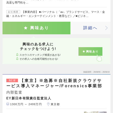
高度な専門性を…
【事業内容】 ■パーソナル（「au」ブランドサービス、マース・金
会社概要
融・エネルギー・エンターテインメント・教育など）／■ビジネ…
興味あり
詳細へ
興味のある求人に
チェックをつけよう!
興味あり
スカウトのマッチング精度があがる!
その求人への合格可能性がわかる!
掲載期間
26/08/06～26/08/19
【東京】※急募※自社新規クラウドサ
NEW
ービス導入マネージャー/Forensics事業部
内部監査
EY新日本有限責任監査法人
1300万円 ～ 2499万円
東京都