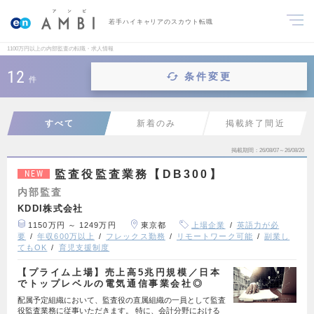
若手ハイキャリアのスカウト転職
1100万円以上の内部監査の転職・求人情報
12
条件変更
件
すべて
新着のみ
掲載終了間近
掲載期間
26/08/07～26/08/20
監査役監査業務【DB300】
NEW
内部監査
KDDI株式会社
1150万円 ～ 1249万円
東京都
上場企業
英語力が必
要
年収600万以上
フレックス勤務
リモートワーク可能
副業し
てもOK
育児支援制度
【プライム上場】売上高5兆円規模／日本
でトップレベルの電気通信事業会社◎
配属予定組織において、監査役の直属組織の一員として監査
役監査業務に従事いただきます。 特に、会計分野における