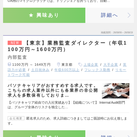
OA用のマイクロクラッチでは、トップシェアを誇っており、自動…
興味あり
詳細へ
掲載期間
26/08/06～26/08/19
【東京】業務監査ダイレクター（年収1
NEW
100万円～1600万円）
内部監査
1100万円 ～ 1649万円
東京都
上場企業
大手企業
英
語力が必要
土日祝休み
年収600万以上
フレックス勤務
リモー
トワーク可能
パソナキャリアがおすすめする求人です。
こちらの求人案件以外にも各業界の非公開
求人を多数保有しておりま…
【パソナキャリア経由での入社実績あり】【組織について】 Internal Audit部門
は、グループ全体のリスクを独立した…
匿名求人のため、求人詳細につきましてはご面談時にお伝え致しま
会社概要
す。