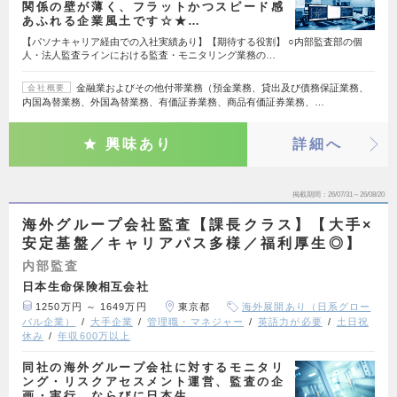
関係の壁が薄く、フラットかつスピード感
あふれる企業風土です☆★…
【パソナキャリア経由での入社実績あり】【期待する役割】 ○内部監査部の個
人・法人監査ラインにおける監査・モニタリング業務の…
金融業およびその他付帯業務（預金業務、貸出及び債務保証業務、
会社概要
内国為替業務、外国為替業務、有価証券業務、商品有価証券業務、…
興味あり
詳細へ
掲載期間
26/07/31～26/08/20
海外グループ会社監査【課長クラス】【大手×
安定基盤／キャリアパス多様／福利厚生◎】
内部監査
日本生命保険相互会社
1250万円 ～ 1649万円
東京都
海外展開あり（日系グロー
バル企業）
大手企業
管理職・マネジャー
英語力が必要
土日祝
休み
年収600万以上
同社の海外グループ会社に対するモニタリ
ング・リスクアセスメント運営、監査の企
画・実行、ならびに日本生…