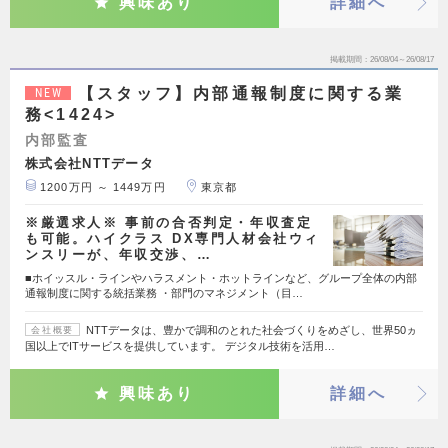
興味あり
詳細へ
掲載期間
26/08/04～26/08/17
【スタッフ】内部通報制度に関する業
NEW
務<1424>
内部監査
株式会社NTTデータ
1200万円 ～ 1449万円
東京都
※厳選求人※ 事前の合否判定・年収査定
も可能。ハイクラス DX専門人材会社ウィ
ンスリーが、年収交渉、…
■ホイッスル・ラインやハラスメント・ホットラインなど、グループ全体の内部
通報制度に関する統括業務 ・部門のマネジメント（目…
NTTデータは、豊かで調和のとれた社会づくりをめざし、世界50ヵ
会社概要
国以上でITサービスを提供しています。 デジタル技術を活用…
興味あり
詳細へ