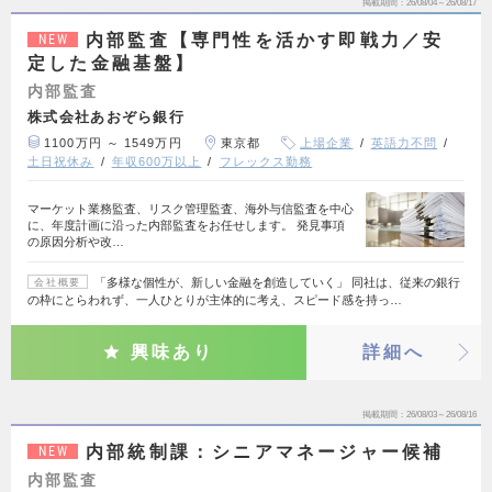
掲載期間
26/08/04～26/08/17
内部監査【専門性を活かす即戦力／安
NEW
定した金融基盤】
内部監査
株式会社あおぞら銀行
1100万円 ～ 1549万円
東京都
上場企業
英語力不問
土日祝休み
年収600万以上
フレックス勤務
マーケット業務監査、リスク管理監査、海外与信監査を中心
に、年度計画に沿った内部監査をお任せします。 発見事項
の原因分析や改…
「多様な個性が、新しい金融を創造していく」 同社は、従来の銀行
会社概要
の枠にとらわれず、一人ひとりが主体的に考え、スピード感を持っ…
興味あり
詳細へ
掲載期間
26/08/03～26/08/16
内部統制課：シニアマネージャー候補
NEW
内部監査