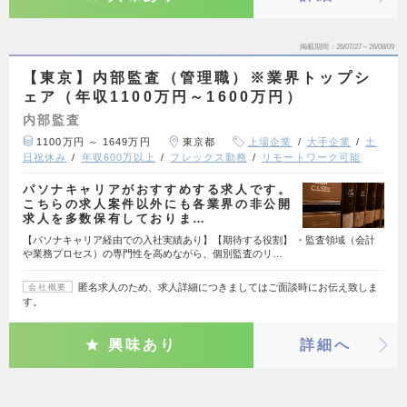
掲載期間
26/07/27～26/08/09
【東京】内部監査（管理職）※業界トップシ
ェア（年収1100万円～1600万円）
内部監査
1100万円 ～ 1649万円
東京都
上場企業
大手企業
土
日祝休み
年収600万以上
フレックス勤務
リモートワーク可能
パソナキャリアがおすすめする求人です。
こちらの求人案件以外にも各業界の非公開
求人を多数保有しておりま…
【パソナキャリア経由での入社実績あり】【期待する役割】 ・監査領域（会計
や業務プロセス）の専門性を高めながら、個別監査のリ…
匿名求人のため、求人詳細につきましてはご面談時にお伝え致しま
会社概要
す。
興味あり
詳細へ