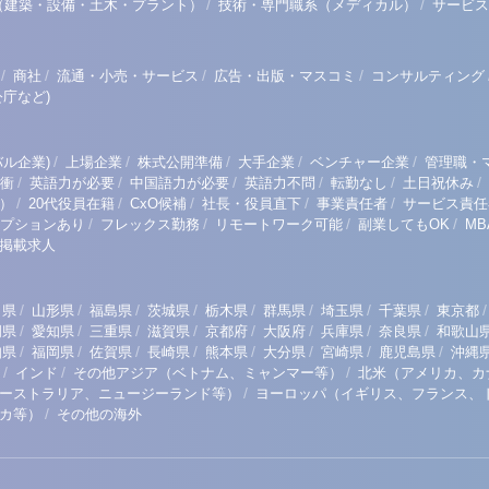
/
/
（建築・設備・土木・プラント）
技術・専門職系（メディカル）
サービス
/
/
/
/
商社
流通・小売・サービス
広告・出版・マスコミ
コンサルティング
庁など)
/
/
/
/
/
ル企業)
上場企業
株式公開準備
大手企業
ベンチャー企業
管理職・
/
/
/
/
/
/
衝
英語力が必要
中国語力が必要
英語力不問
転勤なし
土日祝休み
/
/
/
/
/
）
20代役員在籍
CxO候補
社長・役員直下
事業責任者
サービス責任
/
/
/
/
プションあり
フレックス勤務
リモートワーク可能
副業してもOK
M
掲載求人
/
/
/
/
/
/
/
/
/
田県
山形県
福島県
茨城県
栃木県
群馬県
埼玉県
千葉県
東京都
/
/
/
/
/
/
/
/
岡県
愛知県
三重県
滋賀県
京都府
大阪府
兵庫県
奈良県
和歌山
/
/
/
/
/
/
/
/
知県
福岡県
佐賀県
長崎県
熊本県
大分県
宮崎県
鹿児島県
沖縄
/
/
/
インド
その他アジア（ベトナム、ミャンマー等）
北米（アメリカ、カ
/
ーストラリア、ニュージーランド等）
ヨーロッパ（イギリス、フランス、
/
リカ等）
その他の海外