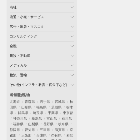
商社
流通・小売・サービス
広告・出版・マスコミ
コンサルティング
金融
建設・不動産
メディカル
物流・運輸
その他(インフラ・教育・官公庁など)
希望勤務地
北海道
青森県
岩手県
宮城県
秋
田県
山形県
福島県
茨城県
栃木
県
群馬県
埼玉県
千葉県
東京都
神奈川県
新潟県
富山県
石川県
福井県
山梨県
長野県
岐阜県
静岡県
愛知県
三重県
滋賀県
京
都府
大阪府
兵庫県
奈良県
和歌