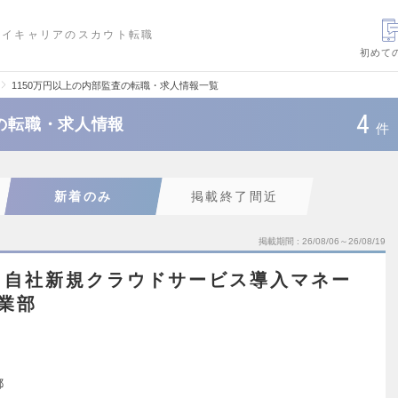
ハイキャリアのスカウト転職
初めて
1150万円以上の内部監査の転職・求人情報一覧
4
査の転職・求人情報
件
新着のみ
掲載終了間近
掲載期間
26/08/06～26/08/19
※自社新規クラウドサービス導入マネー
事業部
都