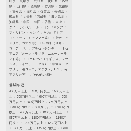
山県
鳥取県
島根県
岡山県
広島
県
山口県
徳島県
香川県
愛媛県
高知県
福岡県
佐賀県
長崎県
熊本県
大分県
宮崎県
鹿児島県
沖縄県
中国
韓国
香港
台湾
タイ
シンガポール
インドネシア
フィリピン
インド
その他アジア
（ベトナム、ミャンマー等）
北米（ア
メリカ、カナダ等）
中南米（メキシ
コ、ブラジル、アルゼンチン等）
オセ
アニア（オーストラリア、ニュージーラ
ンド等）
ヨーロッパ（イギリス、フラ
ンス、ドイツ、ロシア等）
中近東・ア
フリカ（モロッコ、エジプト、UAE、南
アフリカ等）
その他の海外
希望年収
400万円以上
450万円以上
500万円以
上
550万円以上
600万円以上
650
万円以上
700万円以上
750万円以上
800万円以上
850万円以上
900万円
以上
950万円以上
1000万円以上
1
050万円以上
1100万円以上
1150万
円以上
1200万円以上
1250万円以上
1300万円以上
1350万円以上
1400