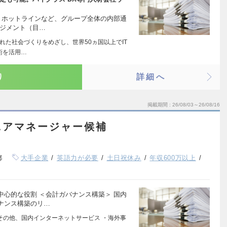
・ホットラインなど、グループ全体の内部通
ネジメント（目…
れた社会づくりをめざし、世界50ヵ国以上でIT
術を活用…
り
詳細へ
掲載期間
26/08/03～26/08/16
ニアマネージャー候補
都
大手企業
英語力が必要
土日祝休み
年収600万以上
心的な役割 ＜会計ガバナンス構築＞ 国内
ナンス構築のリ…
・その他、国内インターネットサービス ・海外事