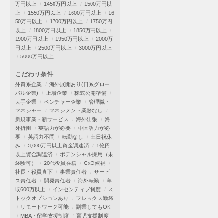
万円以上
1450万円以上
1500万円以
上
1550万円以上
1600万円以上
16
50万円以上
1700万円以上
1750万円
以上
1800万円以上
1850万円以上
1900万円以上
1950万円以上
2000万
円以上
2500万円以上
3000万円以上
5000万円以上
こだわり条件
外資系企業
海外展開あり(日系グロー
バル企業)
上場企業
株式公開準備
大手企業
ベンチャー企業
管理職・
マネジャー
マネジメント業務なし
新規事業・新サービス
海外出張
海
外折衝
英語力が必要
中国語力が必
要
英語力不問
転勤なし
土日祝休
み
3,000万円以上資金調達済
1億円
以上資金調達済
ポテンシャル採用（未
経験可）
20代役員在籍
CxO候補
社長・役員直下
事業責任者
サービ
ス責任者
開発責任者
海外転勤
年
収600万以上
インセンティブ制度
ス
トックオプションあり
フレックス勤務
リモートワーク可能
副業してもOK
MBA・留学支援制度
育児支援制度