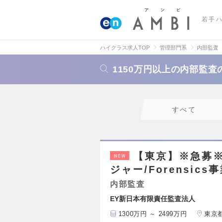
若手
ハイクラス求人TOP
管理部門系
内部監査
1150万円以上の内部監
すべて
【東京】※急募
NEW
ジャー/Forensics
内部監査
EY新日本有限責任監査法人
1300万円 ～ 2499万円
東京