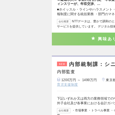
ィンスリーが、年収交渉、…
■ホイッスル・ラインやハラスメント
報制度に関する統括業務 ・部門のマ
NTTデータは、豊かで調和のと
会社概要
サービスを提供しています。 デジタル技
興味あ
内部統制課：シ
NEW
内部監査
1200万円 ～ 1499万円
東京
育児支援制度
下記いずれか又は両方の業務領域での中
外子会社及び各事業における会計ガバ
・市場事業 ・トラベル事業 
会社概要