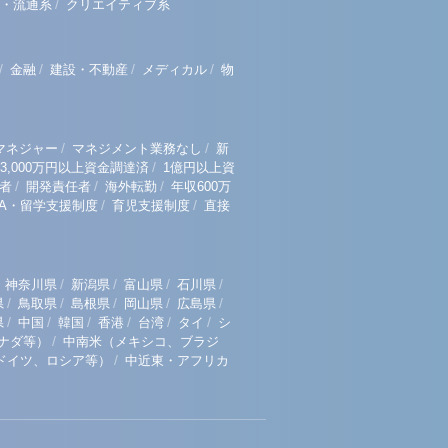
/
・流通系
クリエイティブ系
/
/
/
/
金融
建設・不動産
メディカル
物
/
/
マネジャー
マネジメント業務なし
新
/
3,000万円以上資金調達済
1億円以上資
/
/
/
者
開発責任者
海外転勤
年収600万
/
/
BA・留学支援制度
育児支援制度
直接
/
/
/
/
神奈川県
新潟県
富山県
石川県
/
/
/
/
/
県
鳥取県
島根県
岡山県
広島県
/
/
/
/
/
/
県
中国
韓国
香港
台湾
タイ
シ
/
ナダ等）
中南米（メキシコ、ブラジ
/
ドイツ、ロシア等）
中近東・アフリカ