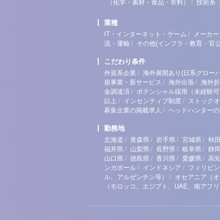
/
（化学・素材・食品・衣料）
技術系
業種
/
IT・インターネット・ゲーム
メーカー
/
流・運輸
その他(インフラ・教育・官公
こだわり条件
/
外資系企業
海外展開あり(日系グローバ
/
/
規事業・新サービス
海外出張
海外折
/
金調達済
ポテンシャル採用（未経験可
/
/
以上
インセンティブ制度
ストックオ
/
募集企業の掲載求人
ヘッドハンターの
勤務地
/
/
/
/
北海道
青森県
岩手県
宮城県
秋
/
/
/
/
福井県
山梨県
長野県
岐阜県
静
/
/
/
/
山口県
徳島県
香川県
愛媛県
高
/
/
ンガポール
インドネシア
フィリピン
/
ル、アルゼンチン等）
オセアニア（オ
（モロッコ、エジプト、UAE、南アフ