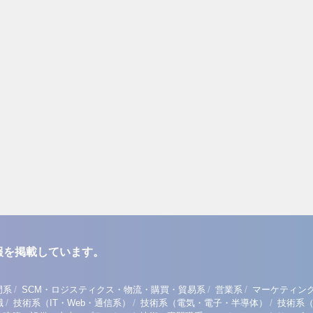
報を掲載しています。
/
/
/
門系
SCM・ロジスティクス・物流・購買・貿易系
営業系
マーケティン
/
/
/
職
技術系（IT・Web・通信系）
技術系（電気・電子・半導体）
技術系