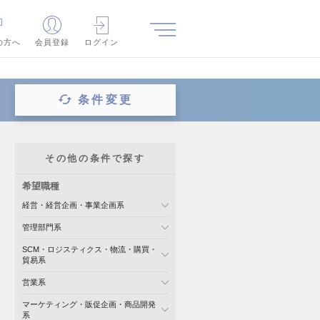
の方へ
会員登録
ログイン
条件変更
その他の条件で探す
希望職種
経営・経営企画・事業企画系
管理部門系
SCM・ロジスティクス・物流・購買・
貿易系
営業系
マーケティング・販促企画・商品開発
系