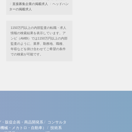
直接募集企業の掲載求人
ヘッドハン
ターの掲載求人
1150万円以上の内部監査の転職・求人
情報の検索結果を表示しています。ア
ンビ（AMBI）では1150万円以上の内部
監査のように、業界、勤務地、職種、
年収などを掛け合わせてご希望の条件
での検索が可能です。
/
グ・販促企画・商品開発系
コンサルタ
/
（機械・メカトロ・自動車）
技術系