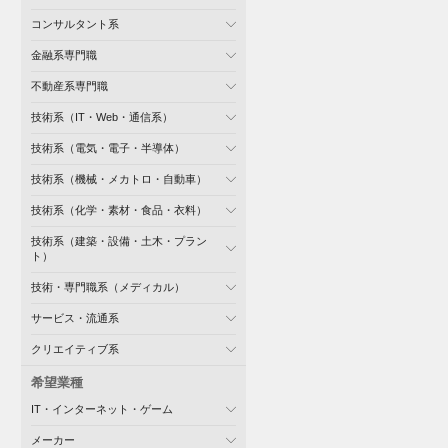
コンサルタント系
金融系専門職
不動産系専門職
技術系（IT・Web・通信系）
技術系（電気・電子・半導体）
技術系（機械・メカトロ・自動車）
技術系（化学・素材・食品・衣料）
技術系（建築・設備・土木・プラン
ト）
技術・専門職系（メディカル）
サービス・流通系
クリエイティブ系
希望業種
IT・インターネット・ゲーム
メーカー