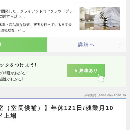
が開発した、クライアント向けクラウドプラ
に関する以下…
水準・高品質な監査、審査を行っている日本最
る環境監査、ベ…
り
詳細へ
ックをつけよう!
興味あり
グ精度があがる!
能性がわかる!
掲載期間
26/08/06～26/08/19
室（室長候補）】年休121日/残業月10
ド上場