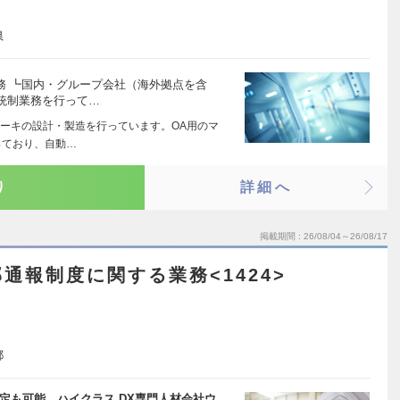
県
務 ┗国内・グループ会社（海外拠点を含
統制業務を行って…
ーキの設計・製造を行っています。OA用のマ
っており、自動…
り
詳細へ
掲載期間
26/08/04～26/08/17
通報制度に関する業務<1424>
都
定も可能。ハイクラス DX専門人材会社ウ