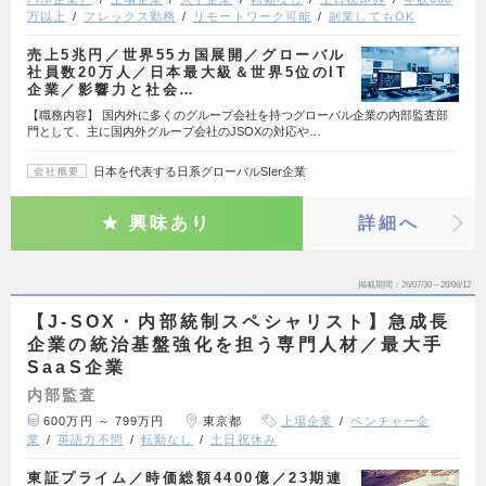
万以上
フレックス勤務
リモートワーク可能
副業してもOK
売上5兆円／世界55カ国展開／グローバル
社員数20万人／日本最大級＆世界5位のIT
企業／影響力と社会…
【職務内容】 国内外に多くのグループ会社を持つグローバル企業の内部監査部
門として、主に国内外グループ会社のJSOXの対応や…
日本を代表する日系グローバルSIer企業
会社概要
興味あり
詳細へ
掲載期間
26/07/30～26/08/12
【J-SOX・内部統制スペシャリスト】急成長
企業の統治基盤強化を担う専門人材／最大手
SaaS企業
内部監査
600万円 ～ 799万円
東京都
上場企業
ベンチャー企
業
英語力不問
転勤なし
土日祝休み
東証プライム／時価総額4400億／23期連