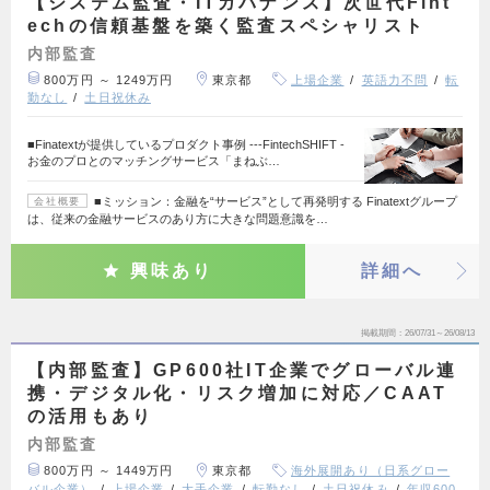
【システム監査・ITガバナンス】次世代Fint
echの信頼基盤を築く監査スペシャリスト
内部監査
800万円 ～ 1249万円
東京都
上場企業
英語力不問
転
勤なし
土日祝休み
■Finatextが提供しているプロダクト事例 ---FintechSHIFT -
お金のプロとのマッチングサービス「まねぶ…
■ミッション：金融を“サービス”として再発明する Finatextグループ
会社概要
は、従来の金融サービスのあり方に大きな問題意識を…
興味あり
詳細へ
掲載期間
26/07/31～26/08/13
【内部監査】GP600社IT企業でグローバル連
携・デジタル化・リスク増加に対応／CAAT
の活用もあり
内部監査
800万円 ～ 1449万円
東京都
海外展開あり（日系グロー
バル企業）
上場企業
大手企業
転勤なし
土日祝休み
年収600