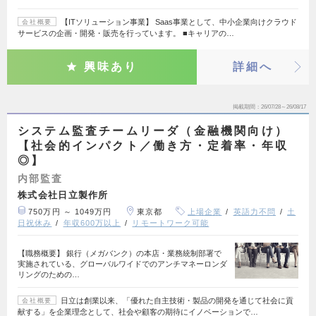
【ITソリューション事業】 Saas事業として、中小企業向けクラウド
会社概要
サービスの企画・開発・販売を行っています。 ■キャリアの…
興味あり
詳細へ
掲載期間
26/07/28～26/08/17
システム監査チームリーダ（金融機関向け）
【社会的インパクト／働き方・定着率・年収
◎】
内部監査
株式会社日立製作所
750万円 ～ 1049万円
東京都
上場企業
英語力不問
土
日祝休み
年収600万以上
リモートワーク可能
【職務概要】 銀行（メガバンク）の本店・業務統制部署で
実施されている、グローバルワイドでのアンチマネーロンダ
リングのための…
日立は創業以来、「優れた自主技術・製品の開発を通じて社会に貢
会社概要
献する」を企業理念として、社会や顧客の期待にイノベーションで…