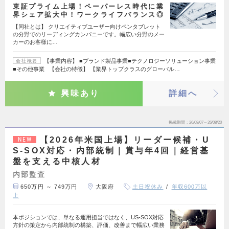
東証プライム上場！ペーパーレス時代に業
界シェア拡大中！ワークライフバランス◎
【同社とは】 クリエイティブユーザー向けペンタブレット
の分野でのリーディングカンパニーです。幅広い分野のメー
カーのお客様に…
【事業内容】 ■ブランド製品事業■テクノロジーソリューション事業
会社概要
■その他事業 【会社の特徴】 【業界トップクラスのグローバル…
興味あり
詳細へ
掲載期間
26/08/07～26/08/20
【2026年米国上場】リーダー候補・U
NEW
S-SOX対応・内部統制｜賞与年4回｜経営基
盤を支える中核人材
内部監査
650万円 ～ 749万円
大阪府
土日祝休み
年収600万以
上
本ポジションでは、単なる運用担当ではなく、US-SOX対応
方針の策定から内部統制の構築、評価、改善まで幅広い業務