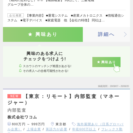
（期間の定めなし）※※ 【職務概要】 同社にて、三菱電機
グループ全体の…
【事業内容】 ■重電システム ■産業メカトロニクス ■情報通信シ
会社概要
ステム ■電子デバイス ■家庭電器 他 【会社の特徴】 同社は…
興味あり
詳細へ
興味のある求人に
チェックをつけよう!
興味あり
スカウトのマッチング精度があがる!
その求人への合格可能性がわかる!
掲載期間
26/08/07～26/08/20
【東京：リモート】内部監査（マネー
NEW
ジャー）
内部監査
株式会社ワコム
800万円 ～ 999万円
東京都
海外展開あり（日系グローバ
ル企業）
上場企業
英語力が必要
年収600万以上
フレックス勤