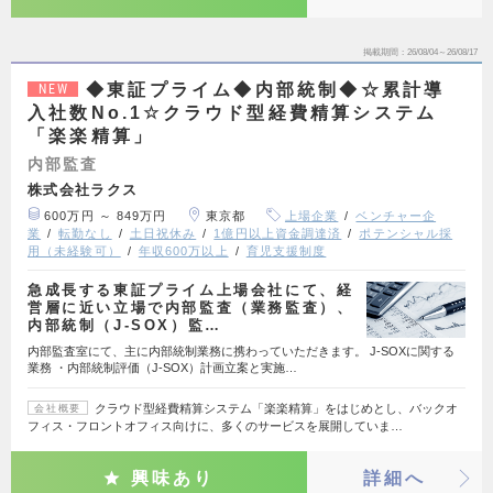
掲載期間
26/08/04～26/08/17
◆東証プライム◆内部統制◆☆累計導
NEW
入社数No.1☆クラウド型経費精算システム
「楽楽精算」
内部監査
株式会社ラクス
600万円 ～ 849万円
東京都
上場企業
ベンチャー企
業
転勤なし
土日祝休み
1億円以上資金調達済
ポテンシャル採
用（未経験可）
年収600万以上
育児支援制度
急成長する東証プライム上場会社にて、経
営層に近い立場で内部監査（業務監査）、
内部統制（J-SOX）監…
内部監査室にて、主に内部統制業務に携わっていただきます。 J-SOXに関する
業務 ・内部統制評価（J-SOX）計画立案と実施…
クラウド型経費精算システム「楽楽精算」をはじめとし、バックオ
会社概要
フィス・フロントオフィス向けに、多くのサービスを展開していま…
興味あり
詳細へ