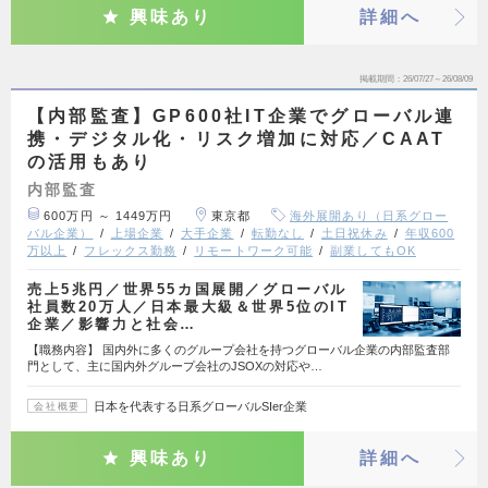
興味あり
詳細へ
掲載期間
26/07/27～26/08/09
【内部監査】GP600社IT企業でグローバル連
携・デジタル化・リスク増加に対応／CAAT
の活用もあり
内部監査
600万円 ～ 1449万円
東京都
海外展開あり（日系グロー
バル企業）
上場企業
大手企業
転勤なし
土日祝休み
年収600
万以上
フレックス勤務
リモートワーク可能
副業してもOK
売上5兆円／世界55カ国展開／グローバル
社員数20万人／日本最大級＆世界5位のIT
企業／影響力と社会…
【職務内容】 国内外に多くのグループ会社を持つグローバル企業の内部監査部
門として、主に国内外グループ会社のJSOXの対応や…
日本を代表する日系グローバルSIer企業
会社概要
興味あり
詳細へ