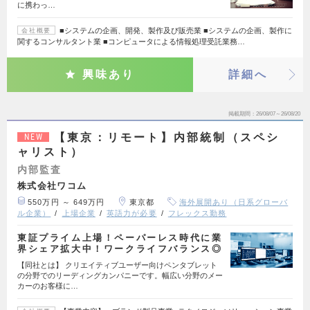
に携わっ…
■システムの企画、開発、製作及び販売業 ■システムの企画、製作に
会社概要
関するコンサルタント業 ■コンピュータによる情報処理受託業務…
興味あり
詳細へ
掲載期間
26/08/07～26/08/20
【東京：リモート】内部統制（スペシ
NEW
ャリスト）
内部監査
株式会社ワコム
550万円 ～ 649万円
東京都
海外展開あり（日系グローバ
ル企業）
上場企業
英語力が必要
フレックス勤務
東証プライム上場！ペーパーレス時代に業
界シェア拡大中！ワークライフバランス◎
【同社とは】 クリエイティブユーザー向けペンタブレット
の分野でのリーディングカンパニーです。幅広い分野のメー
カーのお客様に…