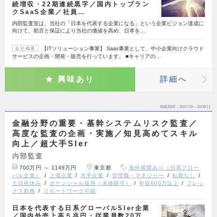
続増収・22期連続黒字／国内トップラン
クSaaS企業／社員…
内部監査室は、当社の「日本を代表する企業になる」という企業ビジョン達成に
向けて、助言と保証により当社の価値を高め、日本を…
【ITソリューション事業】 Saas事業として、中小企業向けクラウド
会社概要
サービスの企画・開発・販売を行っています。 ■キャリアの…
興味あり
詳細へ
掲載期間
26/07/29～26/08/11
金融分野の重要・基幹システムリスク監査／
高度な監査の企画・実施／知見高めてスキル
向上／超大手SIer
内部監査
700万円 ～ 1149万円
東京都
海外展開あり（日系グロー
バル企業）
上場企業
大手企業
管理職・マネジャー
転勤なし
土日祝休み
ポテンシャル採用（未経験可）
年収600万以上
フレッ
クス勤務
リモートワーク可能
日本を代表する日系グローバルSIer企業
／国内外売上高５兆円・従業員数20万