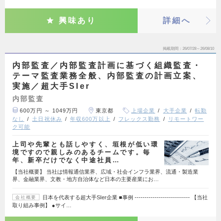
興味あり
詳細へ
掲載期間
26/07/28～26/08/10
内部監査／内部監査計画に基づく組織監査・
テーマ監査業務全般、内部監査の計画立案、
実施／超大手SIer
内部監査
600万円 ～ 1049万円
東京都
上場企業
大手企業
転勤
なし
土日祝休み
年収600万以上
フレックス勤務
リモートワー
ク可能
上司や先輩とも話しやすく、垣根が低い環
境ですので親しみのあるチームです。毎
年、新卒だけでなく中途社員…
【当社概要】 当社は情報通信業界、広域・社会インフラ業界、流通・製造業
界、金融業界、文教・地方自治体など日本の主要産業にお…
日本を代表する超大手SIer企業 ■事例 ---------------------------- 【当社
会社概要
取り組み事例】 ●サイ…