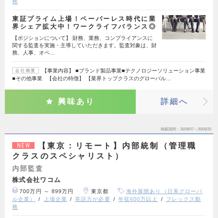
務
東証プライム上場！ペーパーレス時代に業
界シェア拡大中！ワークライフバランス◎
【ポジションについて】 財務、業務、コンプライアンスに
関する監査を実施・主導していただきます。監査対象は、財
務、人事、オペ…
【事業内容】 ■ブランド製品事業■テクノロジーソリューション事業
会社概要
■その他事業 【会社の特徴】 【業界トップクラスのグローバル…
興味あり
詳細へ
掲載期間
26/08/07～26/08/20
【東京：リモート】内部統制（管理職
NEW
クラスのスペシャリスト）
内部監査
株式会社ワコム
700万円 ～ 899万円
東京都
海外展開あり（日系グローバ
ル企業）
上場企業
英語力が必要
年収600万以上
フレックス勤
務