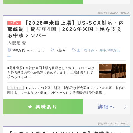
掲載期間
26/08/04～26/08/17
【2026年米国上場】US-SOX対応・内
NEW
部統制｜賞与年4回｜2026年米国上場を支え
る中核メンバー
内部監査
600万円 ～ 699万円
大阪府
土日祝休み
年収600万以
上
■募集背景■ 当社は米国上場を目標としており、それに向け
た経営基盤の強化を急速に進めています。 上場企業として
求められるUS…
■システムの企画、開発、製作及び販売業 ■システムの企画、製作に
会社概要
関するコンサルタント業 ■コンピュータによる情報処理受託業務…
興味あり
詳細へ
掲載期間
26/07/31～26/08/13