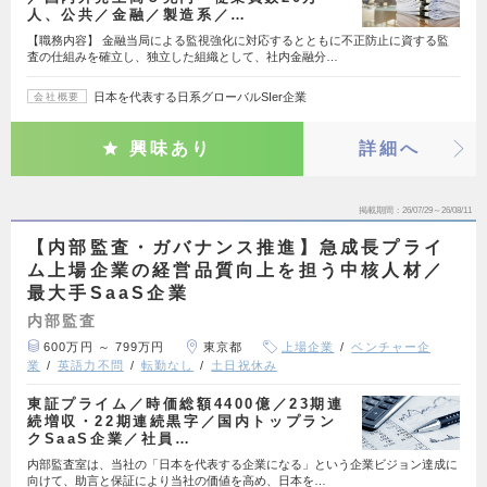
人、公共／金融／製造系／…
【職務内容】 金融当局による監視強化に対応するとともに不正防止に資する監
査の仕組みを確立し、独立した組織として、社内金融分…
日本を代表する日系グローバルSIer企業
会社概要
興味あり
詳細へ
掲載期間
26/07/29～26/08/11
【内部監査・ガバナンス推進】急成長プライ
ム上場企業の経営品質向上を担う中核人材／
最大手SaaS企業
内部監査
600万円 ～ 799万円
東京都
上場企業
ベンチャー企
業
英語力不問
転勤なし
土日祝休み
東証プライム／時価総額4400億／23期連
続増収・22期連続黒字／国内トップラン
クSaaS企業／社員…
内部監査室は、当社の「日本を代表する企業になる」という企業ビジョン達成に
向けて、助言と保証により当社の価値を高め、日本を…