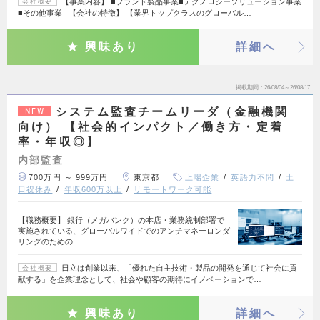
【事業内容】 ■ブランド製品事業■テクノロジーソリューション事業
会社概要
■その他事業 【会社の特徴】 【業界トップクラスのグローバル…
興味あり
詳細へ
掲載期間
26/08/04～26/08/17
システム監査チームリーダ（金融機関
NEW
向け） 【社会的インパクト／働き方・定着
率・年収◎】
内部監査
700万円 ～ 999万円
東京都
上場企業
英語力不問
土
日祝休み
年収600万以上
リモートワーク可能
【職務概要】 銀行（メガバンク）の本店・業務統制部署で
実施されている、グローバルワイドでのアンチマネーロンダ
リングのための…
日立は創業以来、「優れた自主技術・製品の開発を通じて社会に貢
会社概要
献する」を企業理念として、社会や顧客の期待にイノベーションで…
興味あり
詳細へ