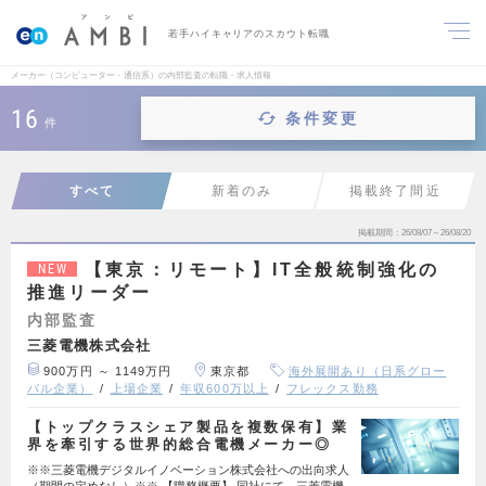
若手ハイキャリアのスカウト転職
メーカー（コンピューター・通信系）の内部監査の転職・求人情報
16
条件変更
件
すべて
新着のみ
掲載終了間近
掲載期間
26/08/07～26/08/20
【東京：リモート】IT全般統制強化の
NEW
推進リーダー
内部監査
三菱電機株式会社
900万円 ～ 1149万円
東京都
海外展開あり（日系グロー
バル企業）
上場企業
年収600万以上
フレックス勤務
【トップクラスシェア製品を複数保有】業
界を牽引する世界的総合電機メーカー◎
※※三菱電機デジタルイノベーション株式会社への出向求人