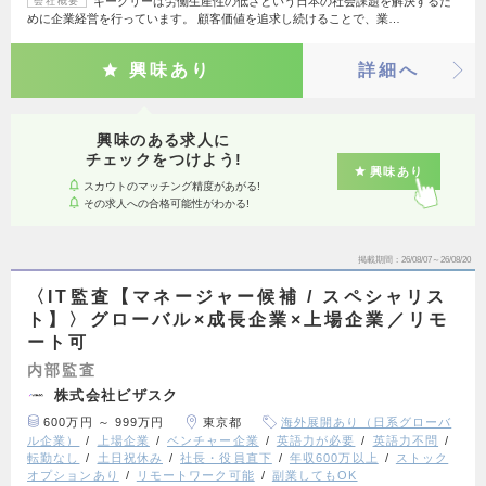
ギークリーは労働生産性の低さという日本の社会課題を解決するた
会社概要
めに企業経営を行っています。 顧客価値を追求し続けることで、業…
興味あり
詳細へ
興味のある求人に
チェックをつけよう!
興味あり
スカウトのマッチング精度があがる!
その求人への合格可能性がわかる!
掲載期間
26/08/07～26/08/20
〈IT監査【マネージャー候補 / スペシャリス
ト】〉グローバル×成長企業×上場企業／リモ
ート可
内部監査
株式会社ビザスク
600万円 ～ 999万円
東京都
海外展開あり（日系グローバ
ル企業）
上場企業
ベンチャー企業
英語力が必要
英語力不問
転勤なし
土日祝休み
社長・役員直下
年収600万以上
ストック
オプションあり
リモートワーク可能
副業してもOK