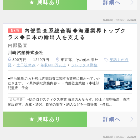
興味あり
詳細へ
掲載期間
26/08/07～26/08/20
内部監査系総合職◆海運業界トップク
NEW
ラス◆日本の輸出入を支える
内部監査
川崎汽船株式会社
800万円 ～ 1249万円
東京都、その他の海外
英語力が必
要
土日祝休み
年収600万以上
フレックス勤務
■担当業務:ご入社後は内部監査に関する業務に携わっていた
だきます。 ＜具体的な業務内容＞ ・内部監査業務（本社部
門監査、子会…
○総合ロジスティクス事業 海運のみならず、陸上／航空輸送、港湾
会社概要
施設運営、倉庫・通関、貨物の集荷・納入などを一貫提供 ○多様…
興味あり
詳細へ
掲載期間
26/08/07～26/08/20