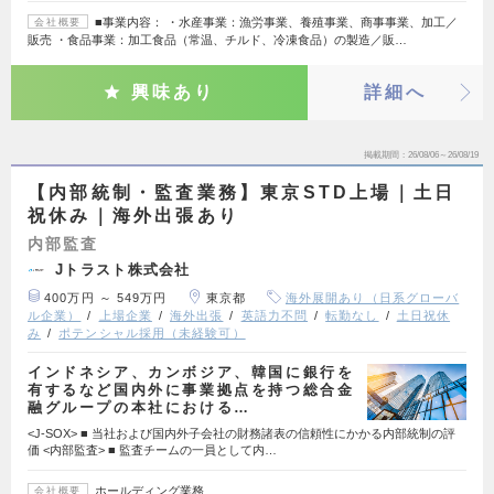
■事業内容： ・水産事業：漁労事業、養殖事業、商事事業、加工／
会社概要
販売 ・食品事業：加工食品（常温、チルド、冷凍食品）の製造／販…
興味あり
詳細へ
掲載期間
26/08/06～26/08/19
【内部統制・監査業務】東京STD上場｜土日
祝休み｜海外出張あり
内部監査
Jトラスト株式会社
400万円 ～ 549万円
東京都
海外展開あり（日系グローバ
ル企業）
上場企業
海外出張
英語力不問
転勤なし
土日祝休
み
ポテンシャル採用（未経験可）
インドネシア、カンボジア、韓国に銀行を
有するなど国内外に事業拠点を持つ総合金
融グループの本社における…
<J-SOX> ■ 当社および国内外子会社の財務諸表の信頼性にかかる内部統制の評
価 <内部監査> ■ 監査チームの一員として内…
ホールディング業務
会社概要