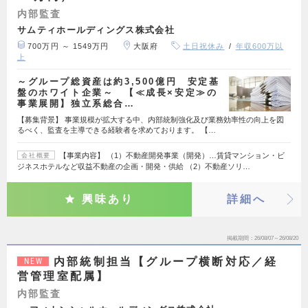
内部監査
サムティホールディングス株式会社
700万円 ～ 1549万円
大阪府
土日祝休み
年収600万以
上
～グループ総資産は約3,500億円 安定基
盤のホワイト企業～ 【≪成長×安定≫の
事業展開】独立系総合…
【募集背景】 事業規模が拡大する中、内部統制強化及び業務効率性の向上を図
るべく、監査を主導できる経験者を求めております。 【…
【事業内容】 （1）不動産開発事業（開発）…賃貸マンション・ビ
会社概要
ジネスホテルなど収益不動産の企画・開発・供給 （2）不動産ソリ…
興味あり
詳細へ
掲載期間
26/08/07～26/08/20
内部統制担当【グループ横断対応／経
NEW
営管理室配属】
内部監査