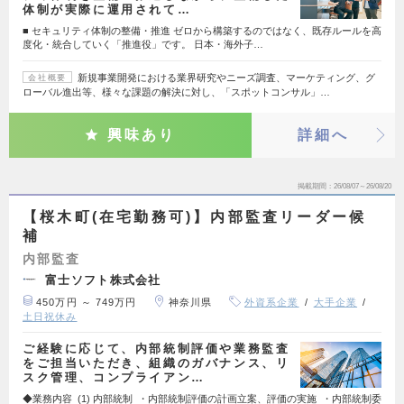
体制が実際に運用されて…
■ セキュリティ体制の整備・推進 ゼロから構築するのではなく、既存ルールを高
度化・統合していく「推進役」です。 日本・海外子…
新規事業開発における業界研究やニーズ調査、マーケティング、グ
会社概要
ローバル進出等、様々な課題の解決に対し、「スポットコンサル」…
興味あり
詳細へ
掲載期間
26/08/07～26/08/20
【桜木町(在宅勤務可)】内部監査リーダー候
補
内部監査
富士ソフト株式会社
450万円 ～ 749万円
神奈川県
外資系企業
大手企業
土日祝休み
ご経験に応じて、内部統制評価や業務監査
をご担当いただき、組織のガバナンス、リ
スク管理、コンプライアン…
◆業務内容 (1) 内部統制 ・内部統制評価の計画立案、評価の実施 ・内部統制委