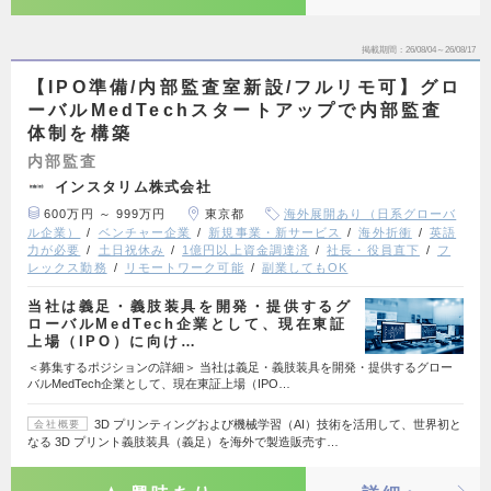
掲載期間
26/08/04～26/08/17
【IPO準備/内部監査室新設/フルリモ可】グロ
ーバルMedTechスタートアップで内部監査
体制を構築
内部監査
インスタリム株式会社
600万円 ～ 999万円
東京都
海外展開あり（日系グローバ
ル企業）
ベンチャー企業
新規事業・新サービス
海外折衝
英語
力が必要
土日祝休み
1億円以上資金調達済
社長・役員直下
フ
レックス勤務
リモートワーク可能
副業してもOK
当社は義足・義肢装具を開発・提供するグ
ローバルMedTech企業として、現在東証
上場（IPO）に向け…
＜募集するポジションの詳細＞ 当社は義足・義肢装具を開発・提供するグロー
バルMedTech企業として、現在東証上場（IPO…
3D プリンティングおよび機械学習（AI）技術を活用して、世界初と
会社概要
なる 3D プリント義肢装具（義足）を海外で製造販売す…