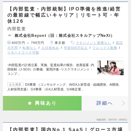
【内部監査・内部統制】IPO準備を推進/経営
の最前線で幅広いキャリア｜リモート可・年
休126
内部監査
株式会社Beyont（旧：株式会社スキルアップNeXt）
600万円 ～ 799万円
東京都
マネジメント業務なし
英語
力不問
転勤なし
土日祝休み
年収600万以上
フレックス勤務
リモートワーク可能
-内部監査の計画立案、実施、監査結果の報告、改善提案 -内
部統制（J-SOX）の整備、運用評価 -リスクマネジメント・
コンプ…
DX事業 （コンサルティング、AI/DX人材育成・組織開発、AI開発、
会社概要
人材採用支援） GX事業 （GX人材育成、GX検定運…
興味あり
詳細へ
掲載期間
26/07/30～26/08/12
【内部監査】国内No.1 SaaS！グロース市場