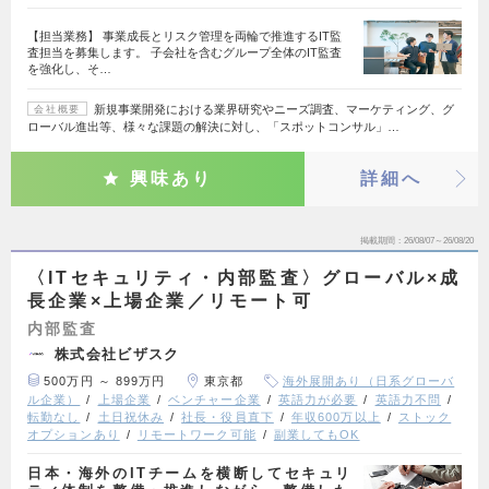
【担当業務】 事業成長とリスク管理を両輪で推進するIT監
査担当を募集します。 子会社を含むグループ全体のIT監査
を強化し、そ…
新規事業開発における業界研究やニーズ調査、マーケティング、グ
会社概要
ローバル進出等、様々な課題の解決に対し、「スポットコンサル」…
興味あり
詳細へ
掲載期間
26/08/07～26/08/20
〈ITセキュリティ・内部監査〉グローバル×成
長企業×上場企業／リモート可
内部監査
株式会社ビザスク
500万円 ～ 899万円
東京都
海外展開あり（日系グローバ
ル企業）
上場企業
ベンチャー企業
英語力が必要
英語力不問
転勤なし
土日祝休み
社長・役員直下
年収600万以上
ストック
オプションあり
リモートワーク可能
副業してもOK
日本・海外のITチームを横断してセキュリ