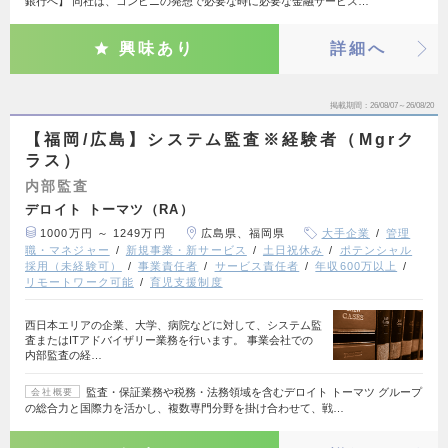
銀行へ】 同社は、コンビニの発想で必要な時に必要な金融サービス…
興味あり
詳細へ
掲載期間
26/08/07～26/08/20
【福岡/広島】システム監査※経験者（Mgrク
ラス）
内部監査
デロイト トーマツ（RA）
1000万円 ～ 1249万円
広島県、福岡県
大手企業
管理
職・マネジャー
新規事業・新サービス
土日祝休み
ポテンシャル
採用（未経験可）
事業責任者
サービス責任者
年収600万以上
リモートワーク可能
育児支援制度
西日本エリアの企業、大学、病院などに対して、システム監
査またはITアドバイザリー業務を行います。 事業会社での
内部監査の経…
監査・保証業務や税務・法務領域を含むデロイト トーマツ グループ
会社概要
の総合力と国際力を活かし、複数専門分野を掛け合わせて、戦…