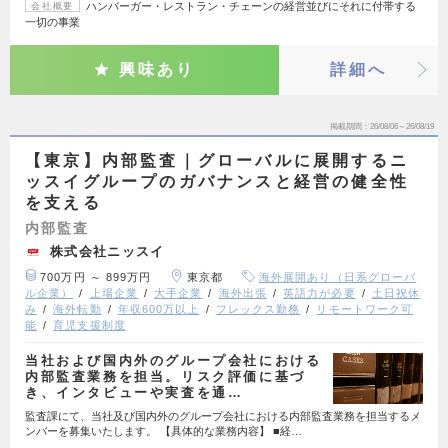
ハンバーガー・レストラン・チェーンの経営並びにそれに付帯する
会社概要
一切の事業
興味あり
詳細へ
掲載期間
26/08/06～26/08/19
【東京】内部監査｜グローバルに展開するニ
ッスイグループのガバナンスと経営の健全性
を支える
内部監査
株式会社ニッスイ
700万円 ～ 899万円
東京都
海外展開あり（日系グローバ
ル企業）
上場企業
大手企業
海外出張
英語力が必要
土日祝休
み
海外転勤
年収600万以上
フレックス勤務
リモートワーク可
能
育児支援制度
当社および国内外のグループ会社における
内部監査業務を担当。リスク評価に基づ
き、インタビューや実査を通…
監査課にて、当社及び国内外のグループ会社における内部監査業務を担当するメ
ンバーを募集いたします。 【具体的な業務内容】 ■経…