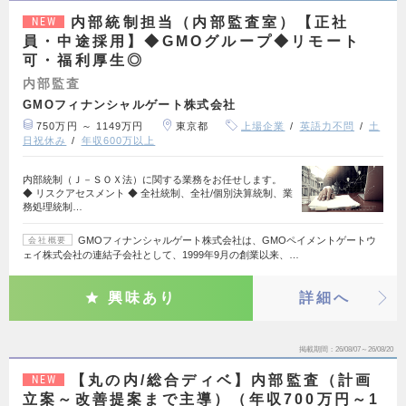
内部統制担当（内部監査室）【正社
NEW
員・中途採用】◆GMOグループ◆リモート
可・福利厚生◎
内部監査
GMOフィナンシャルゲート株式会社
750万円 ～ 1149万円
東京都
上場企業
英語力不問
土
日祝休み
年収600万以上
内部統制（Ｊ－ＳＯＸ法）に関する業務をお任せします。
◆ リスクアセスメント ◆ 全社統制、全社/個別決算統制、業
務処理統制…
GMOフィナンシャルゲート株式会社は、GMOペイメントゲートウ
会社概要
ェイ株式会社の連結子会社として、1999年9月の創業以来、…
興味あり
詳細へ
掲載期間
26/08/07～26/08/20
【丸の内/総合ディベ】内部監査（計画
NEW
立案～改善提案まで主導）（年収700万円～1