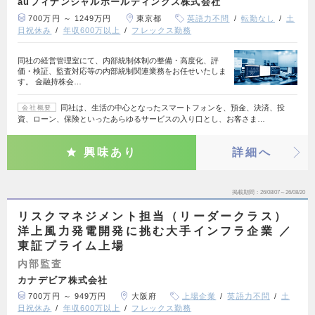
auフィナンシャルホールディングス株式会社
700万円 ～ 1249万円
東京都
英語力不問
転勤なし
土
日祝休み
年収600万以上
フレックス勤務
同社の経営管理室にて、内部統制体制の整備・高度化、評
価・検証、監査対応等の内部統制関連業務をお任せいたしま
す。 金融持株会…
同社は、生活の中心となったスマートフォンを、預金、決済、投
会社概要
資、ローン、保険といったあらゆるサービスの入り口とし、お客さま…
興味あり
詳細へ
掲載期間
26/08/07～26/08/20
リスクマネジメント担当（リーダークラス）
洋上風力発電開発に挑む大手インフラ企業 ／
東証プライム上場
内部監査
カナデビア株式会社
700万円 ～ 949万円
大阪府
上場企業
英語力不問
土
日祝休み
年収600万以上
フレックス勤務