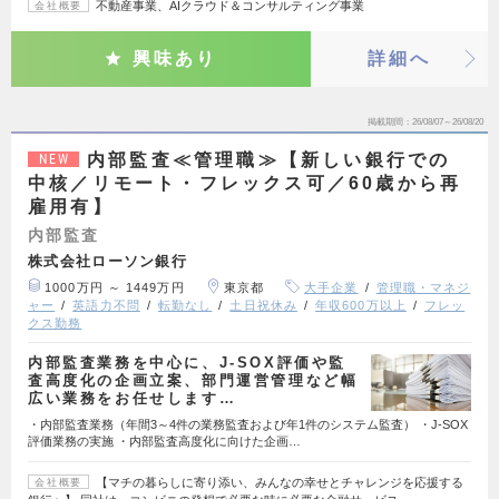
不動産事業、AIクラウド＆コンサルティング事業
会社概要
興味あり
詳細へ
掲載期間
26/08/07～26/08/20
内部監査≪管理職≫【新しい銀行での
NEW
中核／リモート・フレックス可／60歳から再
雇用有】
内部監査
株式会社ローソン銀行
1000万円 ～ 1449万円
東京都
大手企業
管理職・マネジ
ャー
英語力不問
転勤なし
土日祝休み
年収600万以上
フレッ
クス勤務
内部監査業務を中心に、J-SOX評価や監
査高度化の企画立案、部門運営管理など幅
広い業務をお任せします…
・内部監査業務（年間3～4件の業務監査および年1件のシステム監査） ・J-SOX
評価業務の実施 ・内部監査高度化に向けた企画…
【マチの暮らしに寄り添い、みんなの幸せとチャレンジを応援する
会社概要