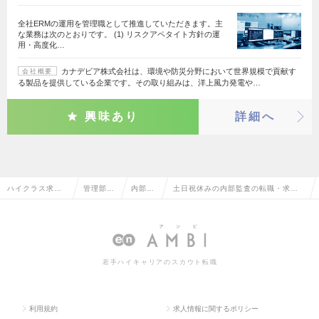
全社ERMの運用を管理職として推進していただきます。主
な業務は次のとおりです。 (1) リスクアペタイト方針の運
用・高度化…
カナデビア株式会社は、環境や防災分野において世界規模で貢献す
会社概要
る製品を提供している企業です。その取り組みは、洋上風力発電や…
興味あり
詳細へ
ハイクラス求人T
管理部門
内部監
土日祝休みの内部監査の転職・求人
OP
系
査
情報一覧
若手ハイキャリアのスカウト転職
利用規約
求人情報に関するポリシー