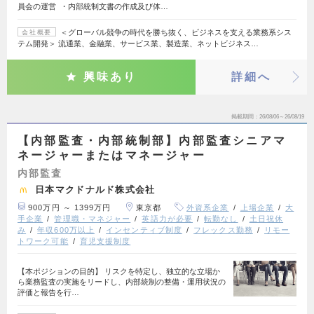
員会の運営 ・内部統制文書の作成及び体…
＜グローバル競争の時代を勝ち抜く、ビジネスを支える業務系シス
会社概要
テム開発＞ 流通業、金融業、サービス業、製造業、ネットビジネス…
興味あり
詳細へ
掲載期間
26/08/06～26/08/19
【内部監査・内部統制部】内部監査シニアマ
ネージャーまたはマネージャー
内部監査
日本マクドナルド株式会社
900万円 ～ 1399万円
東京都
外資系企業
上場企業
大
手企業
管理職・マネジャー
英語力が必要
転勤なし
土日祝休
み
年収600万以上
インセンティブ制度
フレックス勤務
リモー
トワーク可能
育児支援制度
【本ポジションの目的】 リスクを特定し、独立的な立場か
ら業務監査の実施をリードし、内部統制の整備・運用状況の
評価と報告を行…