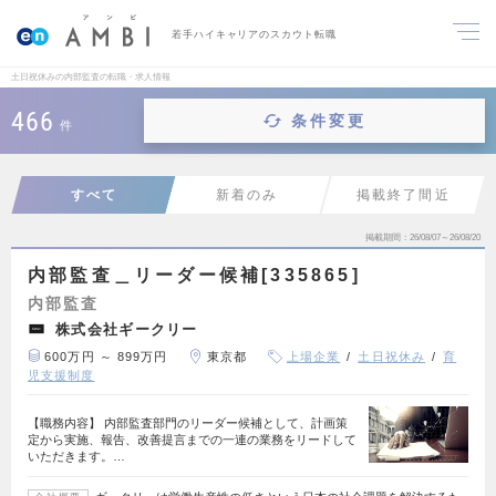
若手ハイキャリアのスカウト転職
土日祝休みの内部監査の転職・求人情報
466
条件変更
件
すべて
新着のみ
掲載終了間近
掲載期間
26/08/07～26/08/20
内部監査＿リーダー候補[335865]
内部監査
株式会社ギークリー
600万円 ～ 899万円
東京都
上場企業
土日祝休み
育
児支援制度
【職務内容】 内部監査部門のリーダー候補として、計画策
定から実施、報告、改善提言までの一連の業務をリードして
いただきます。…