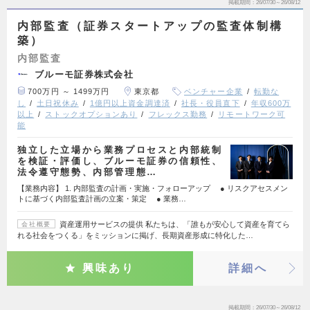
掲載期間
26/07/30～26/08/12
内部監査（証券スタートアップの監査体制構
築）
内部監査
ブルーモ証券株式会社
700万円 ～ 1499万円
東京都
ベンチャー企業
転勤な
し
土日祝休み
1億円以上資金調達済
社長・役員直下
年収600万
以上
ストックオプションあり
フレックス勤務
リモートワーク可
能
独立した立場から業務プロセスと内部統制
を検証・評価し、ブルーモ証券の信頼性、
法令遵守態勢、内部管理態…
【業務内容】 1. 内部監査の計画・実施・フォローアップ ● リスクアセスメン
トに基づく内部監査計画の立案・策定 ● 業務…
資産運用サービスの提供 私たちは、「誰もが安心して資産を育てら
会社概要
れる社会をつくる」をミッションに掲げ、長期資産形成に特化した…
興味あり
詳細へ
掲載期間
26/07/30～26/08/12