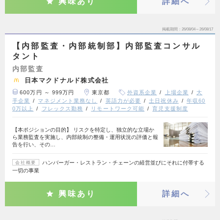
興味あり
詳細へ
掲載期間
26/08/04～26/08/17
【内部監査・内部統制部】内部監査コンサル
タント
内部監査
日本マクドナルド株式会社
600万円 ～ 999万円
東京都
外資系企業
上場企業
大
手企業
マネジメント業務なし
英語力が必要
土日祝休み
年収60
0万以上
フレックス勤務
リモートワーク可能
育児支援制度
【本ポジションの目的】 リスクを特定し、独立的な立場か
ら業務監査を実施し、内部統制の整備・運用状況の評価と報
告を行い、その…
ハンバーガー・レストラン・チェーンの経営並びにそれに付帯する
会社概要
一切の事業
興味あり
詳細へ