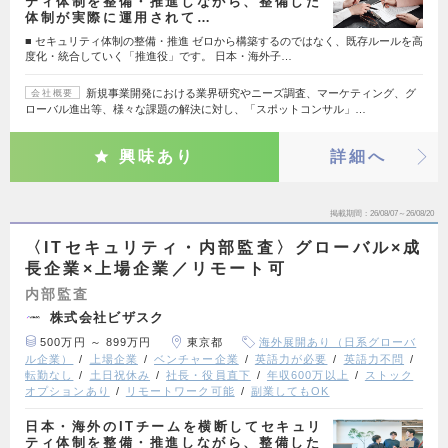
ティ体制を整備・推進しながら、整備した
体制が実際に運用されて…
■ セキュリティ体制の整備・推進 ゼロから構築するのではなく、既存ルールを高
度化・統合していく「推進役」です。 日本・海外子…
新規事業開発における業界研究やニーズ調査、マーケティング、グ
会社概要
ローバル進出等、様々な課題の解決に対し、「スポットコンサル」…
興味あり
詳細へ
掲載期間
26/08/07～26/08/20
〈ITセキュリティ・内部監査〉グローバル×成
長企業×上場企業／リモート可
内部監査
株式会社ビザスク
500万円 ～ 899万円
東京都
海外展開あり（日系グローバ
ル企業）
上場企業
ベンチャー企業
英語力が必要
英語力不問
転勤なし
土日祝休み
社長・役員直下
年収600万以上
ストック
オプションあり
リモートワーク可能
副業してもOK
日本・海外のITチームを横断してセキュリ
ティ体制を整備・推進しながら、整備した