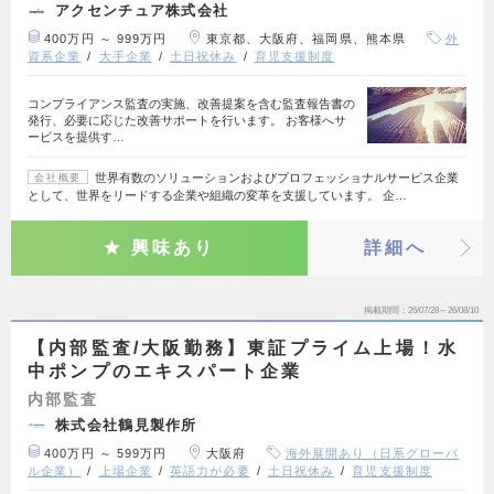
アクセンチュア株式会社
400万円 ～ 999万円
東京都、大阪府、福岡県、熊本県
外
資系企業
大手企業
土日祝休み
育児支援制度
コンプライアンス監査の実施、改善提案を含む監査報告書の
発行、必要に応じた改善サポートを行います。 お客様へサ
ービスを提供す…
世界有数のソリューションおよびプロフェッショナルサービス企業
会社概要
として、世界をリードする企業や組織の変革を支援しています。 企…
興味あり
詳細へ
掲載期間
26/07/28～26/08/10
【内部監査/大阪勤務】東証プライム上場！水
中ポンプのエキスパート企業
内部監査
株式会社鶴見製作所
400万円 ～ 599万円
大阪府
海外展開あり（日系グローバ
ル企業）
上場企業
英語力が必要
土日祝休み
育児支援制度