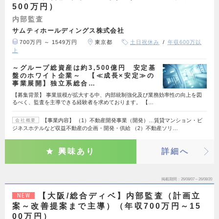
500万円）
内部監査
サムティホールディングス株式会社
700万円 ～ 1549万円
東京都
土日祝休み
年収600万以
上
～グループ総資産は約3,500億円 安定基
盤のホワイト企業～ 【≪成長×安定≫の
事業展開】独立系総合…
【募集背景】 事業規模が拡大する中、内部統制強化及び業務効率性の向上を図
るべく、監査を主導できる経験者を求めております。 【…
【事業内容】 （1）不動産開発事業（開発）…賃貸マンション・ビ
会社概要
ジネスホテルなど収益不動産の企画・開発・供給 （2）不動産ソリ…
興味あり
詳細へ
掲載期間
26/08/07～26/08/20
【大阪/総合ディベ】内部監査（計画立
NEW
案～改善提案まで主導）（年収700万円～15
00万円）