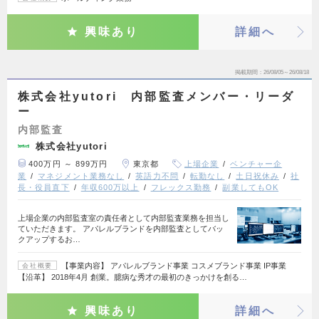
興味あり
詳細へ
掲載期間
26/08/05～26/08/18
株式会社yutori 内部監査メンバー・リーダ
ー
内部監査
株式会社yutori
400万円 ～ 899万円
東京都
上場企業
ベンチャー企
業
マネジメント業務なし
英語力不問
転勤なし
土日祝休み
社
長・役員直下
年収600万以上
フレックス勤務
副業してもOK
上場企業の内部監査室の責任者として内部監査業務を担当し
ていただきます。 アパレルブランドを内部監査としてバッ
クアップするお…
【事業内容】 アパレルブランド事業 コスメブランド事業 IP事業
会社概要
【沿革】 2018年4月 創業。臆病な秀才の最初のきっかけを創る…
興味あり
詳細へ