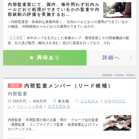
内部監査室にて、国内、海外問わず社内ル
ールどおり処理ができているかの監査や内
部統制の評価を実施するお…
＜内部監査室・具体的な業務内容＞ ・社内ルールどおりの運用ができているか
の確認 ・内部統制ルールどおりの運用ができているかの…
水中ポンプを主力とした各種ポンプ、環境装置とその関連機器の製
会社概要
造、仕入及び販売（輸出入を含む）並びに賃貸を行っており、それ…
興味あり
詳細へ
掲載期間
26/08/08～26/08/21
内部監査メンバー（リード候補）
NEW
内部監査
700万円 ～ 999万円
東京都
土日祝休み
年収600万以
上
フレックス勤務
育児支援制度
内部監査 ・年間監査計画の立案・実行 ・グループ会社監査
・業務監査 ・コンプライアンス監査 ・改善提案およびフォ
ローアップ J-S…