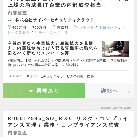
上場の急成長IT企業の内部監査担当
内部監査
株式会社サイバーセキュリティクラウド
500万円 ～ 799万円
東京都
上場企業
土日祝休み
フ
レックス勤務
リモートワーク可能
今後の更なる事業拡大と組織拡大を見据
え、内部統制および内部監査機能の強化を
図るべく新たなメンバーを募…
■業務内容 【雇い入れ直後】 ◯内部統制（J-SOX）に関する業務 ・内部統制評
価（J-SOX）の年間基本計画立案 ・内部統制文…
サイバーセキュリティサービスの開発・提供
会社概要
興味あり
詳細へ
掲載期間
26/07/29～26/08/11
R00012596_SD_R＆C リスク・コンプライ
アンス管理 / 業務・コンプライアンス監査
内部監査