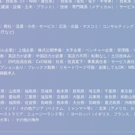
/
/
/
職
技術系（IT・Web・通信系）
技術系（電気・電子・半導体）
技術系
/
/
（建築・設備・土木・プラント）
技術・専門職系（メディカル）
サービス
/
/
/
/
商社
流通・小売・サービス
広告・出版・マスコミ
コンサルティング
庁など)
/
/
/
/
/
ル企業)
上場企業
株式公開準備
大手企業
ベンチャー企業
管理職・
/
/
/
/
/
/
衝
英語力が必要
中国語力が必要
英語力不問
転勤なし
土日祝休み
/
/
/
/
/
）
20代役員在籍
CxO候補
社長・役員直下
事業責任者
サービス責任
/
/
/
/
プションあり
フレックス勤務
リモートワーク可能
副業してもOK
M
掲載求人
/
/
/
/
/
/
/
/
/
田県
山形県
福島県
茨城県
栃木県
群馬県
埼玉県
千葉県
東京都
/
/
/
/
/
/
/
/
岡県
愛知県
三重県
滋賀県
京都府
大阪府
兵庫県
奈良県
和歌山
/
/
/
/
/
/
/
/
知県
福岡県
佐賀県
長崎県
熊本県
大分県
宮崎県
鹿児島県
沖縄
/
/
/
インド
その他アジア（ベトナム、ミャンマー等）
北米（アメリカ、カ
/
ーストラリア、ニュージーランド等）
ヨーロッパ（イギリス、フランス、
/
リカ等）
その他の海外