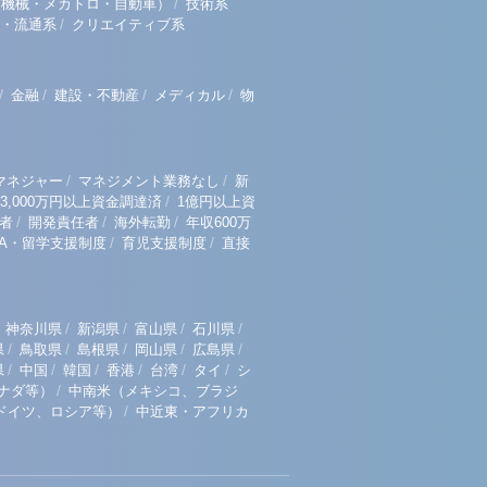
/
（機械・メカトロ・自動車）
技術系
/
・流通系
クリエイティブ系
/
/
/
/
金融
建設・不動産
メディカル
物
/
/
マネジャー
マネジメント業務なし
新
/
3,000万円以上資金調達済
1億円以上資
/
/
/
者
開発責任者
海外転勤
年収600万
/
/
BA・留学支援制度
育児支援制度
直接
/
/
/
/
神奈川県
新潟県
富山県
石川県
/
/
/
/
/
県
鳥取県
島根県
岡山県
広島県
/
/
/
/
/
/
県
中国
韓国
香港
台湾
タイ
シ
/
ナダ等）
中南米（メキシコ、ブラジ
/
ドイツ、ロシア等）
中近東・アフリカ