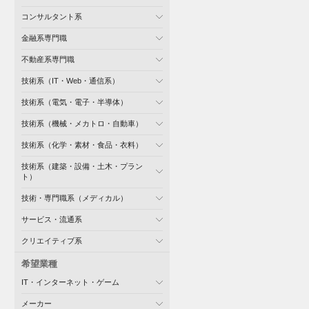
コンサルタント系
金融系専門職
不動産系専門職
技術系（IT・Web・通信系）
技術系（電気・電子・半導体）
技術系（機械・メカトロ・自動車）
技術系（化学・素材・食品・衣料）
技術系（建築・設備・土木・プラン
ト）
技術・専門職系（メディカル）
サービス・流通系
クリエイティブ系
希望業種
IT・インターネット・ゲーム
メーカー