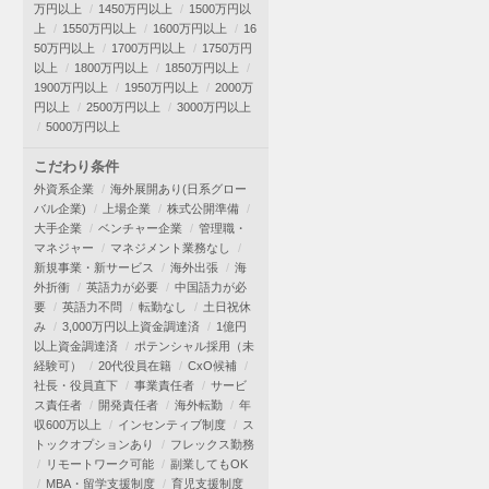
万円以上
1450万円以上
1500万円以
上
1550万円以上
1600万円以上
16
50万円以上
1700万円以上
1750万円
以上
1800万円以上
1850万円以上
1900万円以上
1950万円以上
2000万
円以上
2500万円以上
3000万円以上
5000万円以上
こだわり条件
外資系企業
海外展開あり(日系グロー
バル企業)
上場企業
株式公開準備
大手企業
ベンチャー企業
管理職・
マネジャー
マネジメント業務なし
新規事業・新サービス
海外出張
海
外折衝
英語力が必要
中国語力が必
要
英語力不問
転勤なし
土日祝休
み
3,000万円以上資金調達済
1億円
以上資金調達済
ポテンシャル採用（未
経験可）
20代役員在籍
CxO候補
社長・役員直下
事業責任者
サービ
ス責任者
開発責任者
海外転勤
年
収600万以上
インセンティブ制度
ス
トックオプションあり
フレックス勤務
リモートワーク可能
副業してもOK
MBA・留学支援制度
育児支援制度