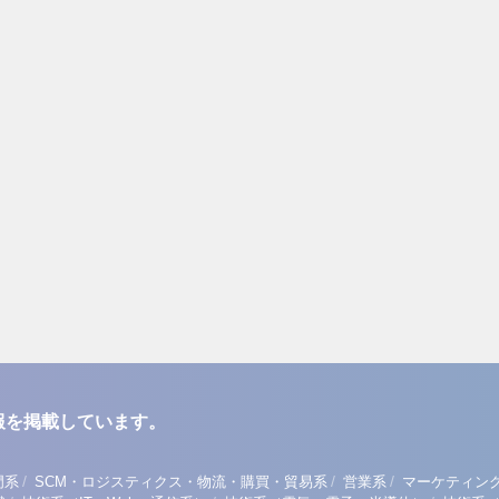
報を掲載しています。
/
/
/
門系
SCM・ロジスティクス・物流・購買・貿易系
営業系
マーケティン