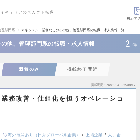
ハイキャリアのスカウト転職
初めて
管理部門系
マネジメント業務なしのその他、管理部門系の転職・求人情報一覧
2
その他、管理部門系の転職・求人情報
件
新着のみ
掲載終了間近
掲載期間
26/08/04～26/08/17
】業務改善・仕組化を担うオペレーショ
海外展開あり（日系グローバル企業）
上場企業
大手企