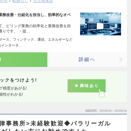
不問
転勤なし
土日祝休み
業務改善・仕組化を担当し、効率的なオペ
て、ビリング業務の効率化と業務改善を担
通りです。 ・提…
マース、フィンテック、通信、エネルギーなど
のインターネ…
り
詳細へ
ックをつけよう!
興味あり
グ精度があがる!
能性がわかる!
掲載期間
26/08/04～26/08/18
律事務所>未経験歓迎◆パラリーガル