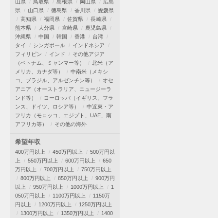
山県
鳥取県
島根県
岡山県
広島
県
山口県
徳島県
香川県
愛媛県
高知県
福岡県
佐賀県
長崎県
熊本県
大分県
宮崎県
鹿児島県
沖縄県
中国
韓国
香港
台湾
タイ
シンガポール
インドネシア
フィリピン
インド
その他アジア
（ベトナム、ミャンマー等）
北米（ア
メリカ、カナダ等）
中南米（メキシ
コ、ブラジル、アルゼンチン等）
オセ
アニア（オーストラリア、ニュージーラ
ンド等）
ヨーロッパ（イギリス、フラ
ンス、ドイツ、ロシア等）
中近東・ア
フリカ（モロッコ、エジプト、UAE、南
アフリカ等）
その他の海外
希望年収
400万円以上
450万円以上
500万円以
上
550万円以上
600万円以上
650
万円以上
700万円以上
750万円以上
800万円以上
850万円以上
900万円
以上
950万円以上
1000万円以上
1
050万円以上
1100万円以上
1150万
円以上
1200万円以上
1250万円以上
1300万円以上
1350万円以上
1400