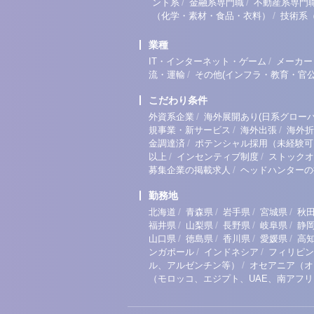
/
/
ント系
金融系専門職
不動産系専門
/
（化学・素材・食品・衣料）
技術系
業種
/
IT・インターネット・ゲーム
メーカー
/
流・運輸
その他(インフラ・教育・官公
こだわり条件
/
外資系企業
海外展開あり(日系グローバ
/
/
規事業・新サービス
海外出張
海外折
/
金調達済
ポテンシャル採用（未経験可
/
/
以上
インセンティブ制度
ストックオ
/
募集企業の掲載求人
ヘッドハンターの
勤務地
/
/
/
/
北海道
青森県
岩手県
宮城県
秋
/
/
/
/
福井県
山梨県
長野県
岐阜県
静
/
/
/
/
山口県
徳島県
香川県
愛媛県
高
/
/
ンガポール
インドネシア
フィリピン
/
ル、アルゼンチン等）
オセアニア（オ
（モロッコ、エジプト、UAE、南アフ