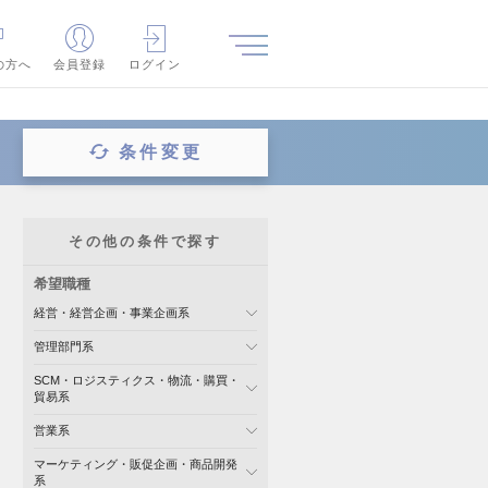
の方へ
会員登録
ログイン
条件変更
その他の条件で探す
希望職種
経営・経営企画・事業企画系
管理部門系
SCM・ロジスティクス・物流・購買・
貿易系
営業系
マーケティング・販促企画・商品開発
系