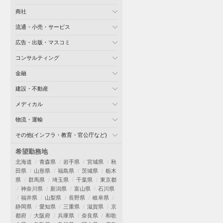
商社
流通・小売・サービス
広告・出版・マスコミ
コンサルティング
金融
建設・不動産
メディカル
物流・運輸
その他(インフラ・教育・官公庁など)
希望勤務地
北海道
青森県
岩手県
宮城県
秋
田県
山形県
福島県
茨城県
栃木
県
群馬県
埼玉県
千葉県
東京都
神奈川県
新潟県
富山県
石川県
福井県
山梨県
長野県
岐阜県
静岡県
愛知県
三重県
滋賀県
京
都府
大阪府
兵庫県
奈良県
和歌