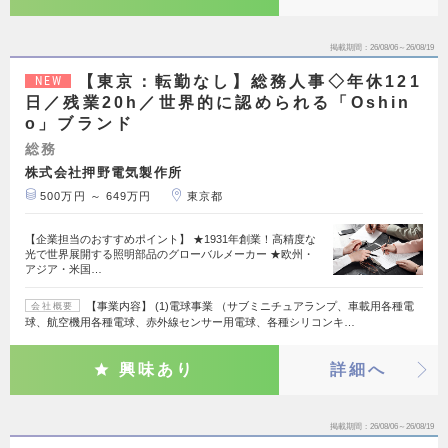
掲載期間
26/08/06～26/08/19
【東京：転勤なし】総務人事◇年休121
NEW
日／残業20h／世界的に認められる「Oshin
o」ブランド
総務
株式会社押野電気製作所
500万円 ～ 649万円
東京都
【企業担当のおすすめポイント】 ★1931年創業！高精度な
光で世界展開する照明部品のグローバルメーカー ★欧州・
アジア・米国…
【事業内容】 (1)電球事業 （サブミニチュアランプ、車載用各種電
会社概要
球、航空機用各種電球、赤外線センサー用電球、各種シリコンキ…
興味あり
詳細へ
掲載期間
26/08/06～26/08/19