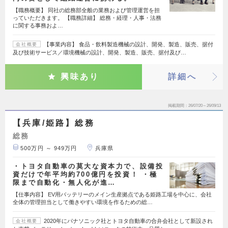
【職務概要】 同社の総務部全般の業務および管理運営を担
っていただきます。 【職務詳細】 総務・経理・人事・法務
に関する事務およ…
【事業内容】 食品・飲料製造機械の設計、開発、製造、販売、据付
会社概要
及び技術サービス／環境機械の設計、開発、製造、販売、据付及び…
興味あり
詳細へ
掲載期間
26/07/20～26/09/13
【兵庫/姫路】総務
総務
500万円 ～ 949万円
兵庫県
・トヨタ自動車の莫大な資本力で、設備投
資だけで年平均約700億円を投資！ ・極
限まで自動化・無人化が進…
【仕事内容】 EV用バッテリーのメイン生産拠点である姫路工場を中心に、会社
全体の管理担当として働きやすい環境を作るための総…
2020年にパナソニック社とトヨタ自動車の合弁会社として新設され
会社概要