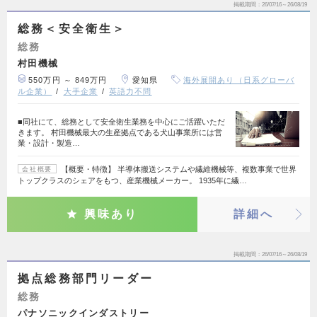
掲載期間
26/07/16～26/08/19
総務＜安全衛生＞
総務
村田機械
550万円 ～ 849万円
愛知県
海外展開あり（日系グローバ
ル企業）
大手企業
英語力不問
■同社にて、総務として安全衛生業務を中心にご活躍いただ
きます。 村田機械最大の生産拠点である犬山事業所には営
業・設計・製造…
【概要・特徴】 半導体搬送システムや繊維機械等、複数事業で世界
会社概要
トップクラスのシェアをもつ、産業機械メーカー。 1935年に繊…
興味あり
詳細へ
掲載期間
26/07/16～26/08/19
拠点総務部門リーダー
総務
パナソニックインダストリー