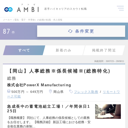
若手ハイキャリアのスカウト転職
メーカー（電気・電子・半導体）の総務の転職・求人情報
87
条件変更
件
すべて
新着のみ
掲載終了間近
掲載期間
26/07/23～26/08/11
【岡山】人事総務※係長候補※(総務特化)
総務
株式会社PowerX Manufacturing
500万円 ～ 649万円
岡山県
フレックス勤務
リモートワ
ーク可能
急成長中の蓄電池組立工場！／年間休日1
25日
【職務概要】 同社にて、人事総務の係長候補としての業務
をお任せします。 【職務詳細】 新設工場における総務・安
全衛生業務の体制…