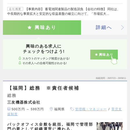
【事業内容】 蓄電池関連製品の製造請負 【会社の特徴】 同社は、
会社概要
中長期的な事業拡大と安定的な収益基盤の確立に向けて、「市場拡大…
興味あり
詳細へ
興味のある求人に
チェックをつけよう!
興味あり
スカウトのマッチング精度があがる!
その求人への合格可能性がわかる!
掲載期間
26/07/23～26/08/11
【福岡】総務 ※責任者候補
総務
三友機器株式会社
500万円 ～ 599万円
福岡県
管理職・マネジャー
育児支
援制度
バックオフィス全般を統括。福岡で管理部
門の要として組織運営に携わる。