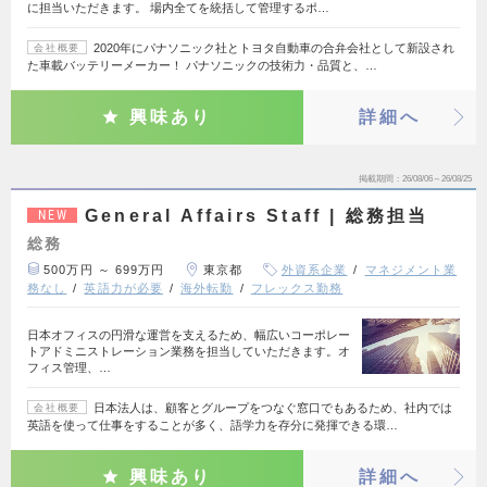
に担当いただきます。 場内全てを統括して管理するポ…
2020年にパナソニック社とトヨタ自動車の合弁会社として新設され
会社概要
た車載バッテリーメーカー！ パナソニックの技術力・品質と、…
興味あり
詳細へ
掲載期間
26/08/06～26/08/25
General Affairs Staff | 総務担当
NEW
総務
500万円 ～ 699万円
東京都
外資系企業
マネジメント業
務なし
英語力が必要
海外転勤
フレックス勤務
日本オフィスの円滑な運営を支えるため、幅広いコーポレー
トアドミニストレーション業務を担当していただきます。オ
フィス管理、…
日本法人は、顧客とグループをつなぐ窓口でもあるため、社内では
会社概要
英語を使って仕事をすることが多く、語学力を存分に発揮できる環…
興味あり
詳細へ