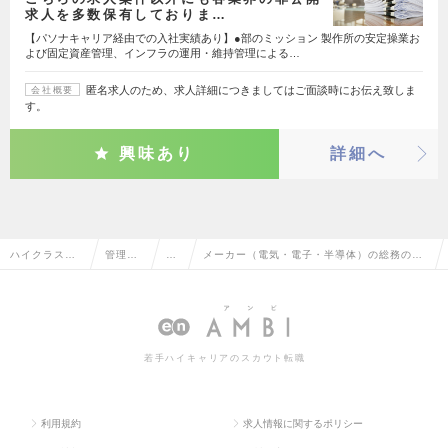
求人を多数保有しておりま…
【パソナキャリア経由での入社実績あり】●部のミッション 製作所の安定操業お
よび固定資産管理、インフラの運用・維持管理による…
匿名求人のため、求人詳細につきましてはご面談時にお伝え致しま
会社概要
す。
興味あり
詳細へ
ハイクラス求
管理部
総
メーカー（電気・電子・半導体）の総務の転
人TOP
門系
務
職・求人情報一覧
若手ハイキャリアのスカウト転職
利用規約
求人情報に関するポリシー