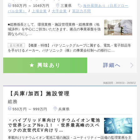
550万円 ～ 1049万円
三重県
海外展開あり（日系グロー
バル企業）
上場企業
大手企業
英語力不問
■総務係長として、環境業務・施設管理業務・総務業務（地
域渉外）を中心にご担当いただきます。拠点の事業基盤を強
固なものにし…
【概要・特徴】 パナソニックグループに属する、電気・電子部品等
会社概要
を手がけるメーカー。パナソニック（株）の事業会社制への移行に…
興味あり
詳細へ
掲載期間
26/06/18～26/08/12
【兵庫/加西】施設管理
総務
550万円 ～ 999万円
兵庫県
・ハイブリッド車向けリチウムイオン電池
で世界シェアNo.1！ ・世界最高峰のスペ
ックの次世代EV向けリ…
車載向けリチウムイオン電池工場の施設・ユーティリティー設備の監理業務を主