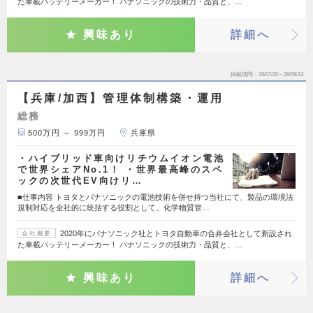
た車載バッテリーメーカー！ パナソニックの技術力・品質と、…
興味あり
詳細へ
掲載期間
26/07/20～26/09/13
【兵庫/加西】管理体制構築・運用
総務
500万円 ～ 999万円
兵庫県
・ハイブリッド車向けリチウムイオン電池
で世界シェアNo.1！ ・世界最高峰のスペ
ックの次世代EV向けリ…
■仕事内容 トヨタとパナソニックの電池技術を併せ持つ当社にて、製品の環境法
規制対応を全社的に統括する役割として、化学物質管…
2020年にパナソニック社とトヨタ自動車の合弁会社として新設され
会社概要
た車載バッテリーメーカー！ パナソニックの技術力・品質と、…
興味あり
詳細へ