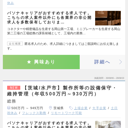
休み
パソナキャリアがおすすめする求人です。
こちらの求人案件以外にも各業界の非公開
求人を多数保有しておりま…
コネクターや精密備品を生産する岡山第一工場、ミニブレーカーを生産する岡山
第二工場の工場総務の課長候補として、工場内の業務…
匿名求人のため、求人詳細につきましてはご面談時にお伝え致しま
会社概要
す。
興味あり
詳細へ
掲載期間
26/08/06～26/08/19
【茨城/水戸市】製作所等の設備保守・
NEW
維持管理（年収500万円～930万円）
総務
500万円 ～ 949万円
茨城県
上場企業
大手企業
土日
祝休み
フレックス勤務
リモートワーク可能
パソナキャリアがおすすめする求人です。
こちらの求人案件以外にも各業界の非公開