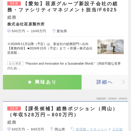
【愛知】荏原グループ新設子会社の総
NEW
務・ファシリティマネジメント担当/F6025
総務
株式会社荏原製作所
500万円 ～ 1049万円
愛知県
※2026年11月以降（予定）は、新会社の総務部門へ出向
【業務内容】 ■2026年10月（予定）まで ＜所属＞株式会社
荏原製…
“Passion and Innovation for a Sustainable World.”（持続可能な世界
会社概要
のため…
興味あり
詳細へ
掲載期間
26/08/06～26/08/19
【課長候補】総務ポジション（岡山）
NEW
（年収528万円～800万円）
総務
500万円 ～ 849万円
岡山県
管理職・マネジャー
土日祝