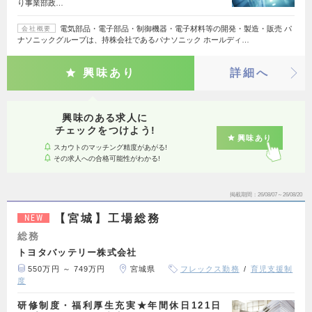
り事業部政…
電気部品・電子部品・制御機器・電子材料等の開発・製造・販売 パ
会社概要
ナソニックグループは、持株会社であるパナソニック ホールディ…
興味あり
詳細へ
興味のある求人に
チェックをつけよう!
興味あり
スカウトのマッチング精度があがる!
その求人への合格可能性がわかる!
掲載期間
26/08/07～26/08/20
【宮城】工場総務
NEW
総務
トヨタバッテリー株式会社
550万円 ～ 749万円
宮城県
フレックス勤務
育児支援制
度
研修制度・福利厚生充実★年間休日121日