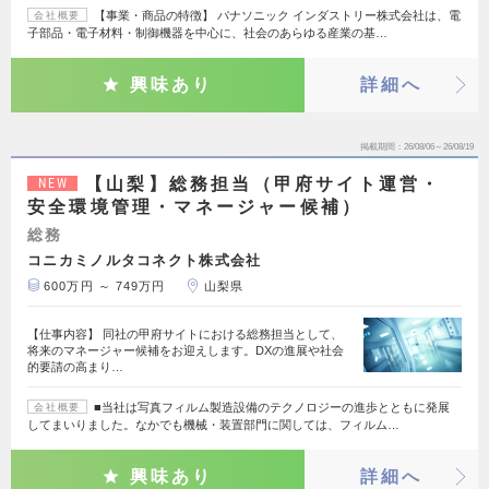
【事業・商品の特徴】 パナソニック インダストリー株式会社は、電
会社概要
子部品・電子材料・制御機器を中心に、社会のあらゆる産業の基…
興味あり
詳細へ
掲載期間
26/08/06～26/08/19
【山梨】総務担当（甲府サイト運営・
NEW
安全環境管理・マネージャー候補）
総務
コニカミノルタコネクト株式会社
600万円 ～ 749万円
山梨県
【仕事内容】 同社の甲府サイトにおける総務担当として、
将来のマネージャー候補をお迎えします。DXの進展や社会
的要請の高まり…
■当社は写真フィルム製造設備のテクノロジーの進歩とともに発展
会社概要
してまいりました。なかでも機械・装置部門に関しては、フィルム…
興味あり
詳細へ