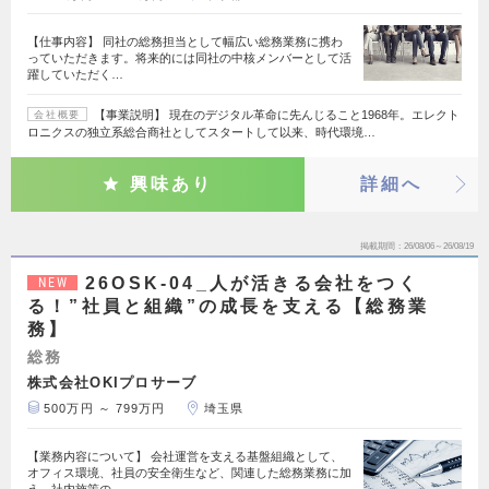
【仕事内容】 同社の総務担当として幅広い総務業務に携わ
っていただきます。将来的には同社の中核メンバーとして活
躍していただく…
【事業説明】 現在のデジタル革命に先んじること1968年。エレクト
会社概要
ロニクスの独立系総合商社としてスタートして以来、時代環境…
興味あり
詳細へ
掲載期間
26/08/06～26/08/19
26OSK-04_人が活きる会社をつく
NEW
る！”社員と組織”の成長を支える【総務業
務】
総務
株式会社OKIプロサーブ
500万円 ～ 799万円
埼玉県
【業務内容について】 会社運営を支える基盤組織として、
オフィス環境、社員の安全衛生など、関連した総務業務に加
え、社内施策の…