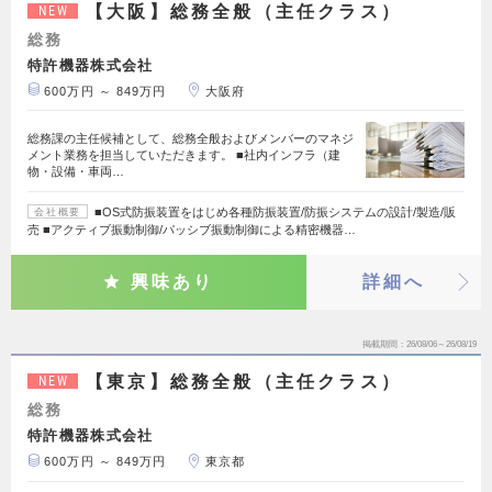
【大阪】総務全般（主任クラス）
NEW
総務
特許機器株式会社
600万円 ～ 849万円
大阪府
総務課の主任候補として、総務全般およびメンバーのマネジ
メント業務を担当していただきます。 ■社内インフラ（建
物・設備・車両…
■OS式防振装置をはじめ各種防振装置/防振システムの設計/製造/販
会社概要
売 ■アクティブ振動制御/パッシブ振動制御による精密機器…
興味あり
詳細へ
掲載期間
26/08/06～26/08/19
【東京】総務全般（主任クラス）
NEW
総務
特許機器株式会社
600万円 ～ 849万円
東京都