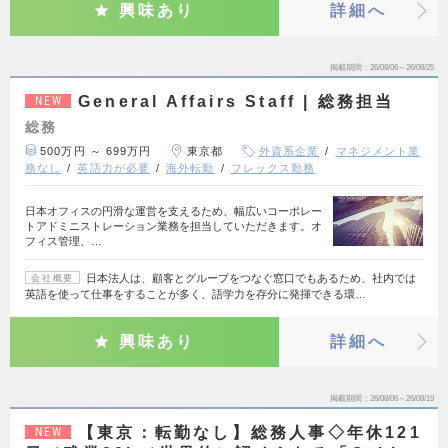
興味あり
詳細へ
掲載期間
26/08/06～26/08/25
General Affairs Staff | 総務担当
NEW
総務
500万円 ～ 699万円
東京都
外資系企業
マネジメント業
務なし
英語力が必要
海外転勤
フレックス勤務
日本オフィスの円滑な運営を支えるため、幅広いコーポレー
トアドミニストレーション業務を担当していただきます。オ
フィス管理、…
日本法人は、顧客とグループをつなぐ窓口でもあるため、社内では
会社概要
英語を使って仕事をすることが多く、語学力を存分に発揮できる環…
興味あり
詳細へ
掲載期間
26/08/06～26/08/19
【東京：転勤なし】総務人事◇年休121
NEW