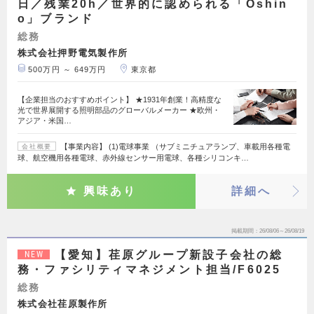
日／残業20h／世界的に認められる「Oshin
o」ブランド
総務
株式会社押野電気製作所
500万円 ～ 649万円
東京都
【企業担当のおすすめポイント】 ★1931年創業！高精度な
光で世界展開する照明部品のグローバルメーカー ★欧州・
アジア・米国…
【事業内容】 (1)電球事業 （サブミニチュアランプ、車載用各種電
会社概要
球、航空機用各種電球、赤外線センサー用電球、各種シリコンキ…
興味あり
詳細へ
掲載期間
26/08/06～26/08/19
【愛知】荏原グループ新設子会社の総
NEW
務・ファシリティマネジメント担当/F6025
総務
株式会社荏原製作所