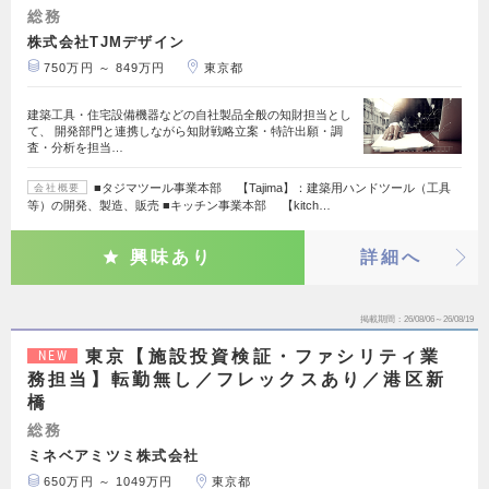
総務
株式会社TJMデザイン
750万円 ～ 849万円
東京都
建築工具・住宅設備機器などの自社製品全般の知財担当とし
て、 開発部門と連携しながら知財戦略立案・特許出願・調
査・分析を担当…
■タジマツール事業本部 【Tajima】：建築用ハンドツール（工具
会社概要
等）の開発、製造、販売 ■キッチン事業本部 【kitch…
興味あり
詳細へ
掲載期間
26/08/06～26/08/19
東京【施設投資検証・ファシリティ業
NEW
務担当】転勤無し／フレックスあり／港区新
橋
総務
ミネベアミツミ株式会社
650万円 ～ 1049万円
東京都