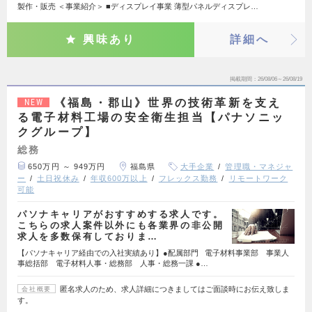
製作・販売 ＜事業紹介＞ ■ディスプレイ事業 薄型パネルディスプレ…
興味あり
詳細へ
掲載期間
26/08/06～26/08/19
《福島・郡山》世界の技術革新を支え
NEW
る電子材料工場の安全衛生担当【パナソニッ
クグループ】
総務
650万円 ～ 949万円
福島県
大手企業
管理職・マネジャ
ー
土日祝休み
年収600万以上
フレックス勤務
リモートワーク
可能
パソナキャリアがおすすめする求人です。
こちらの求人案件以外にも各業界の非公開
求人を多数保有しておりま…
【パソナキャリア経由での入社実績あり】●配属部門 電子材料事業部 事業人
事総括部 電子材料人事・総務部 人事・総務一課 ●…
匿名求人のため、求人詳細につきましてはご面談時にお伝え致しま
会社概要
す。