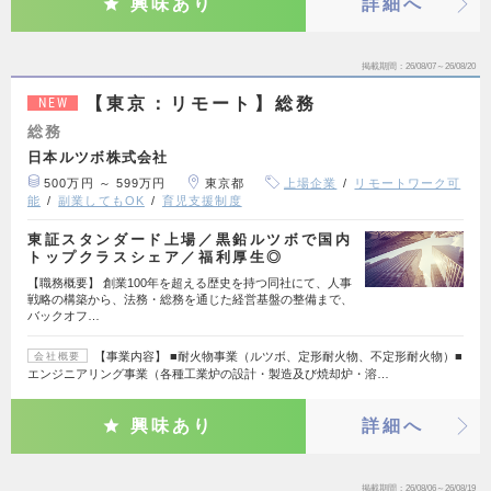
興味あり
詳細へ
掲載期間
26/08/07～26/08/20
【東京：リモート】総務
NEW
総務
日本ルツボ株式会社
500万円 ～ 599万円
東京都
上場企業
リモートワーク可
能
副業してもOK
育児支援制度
東証スタンダード上場／黒鉛ルツボで国内
トップクラスシェア／福利厚生◎
【職務概要】 創業100年を超える歴史を持つ同社にて、人事
戦略の構築から、法務・総務を通じた経営基盤の整備まで、
バックオフ…
【事業内容】 ■耐火物事業（ルツボ、定形耐火物、不定形耐火物）■
会社概要
エンジニアリング事業（各種工業炉の設計・製造及び焼却炉・溶…
興味あり
詳細へ
掲載期間
26/08/06～26/08/19