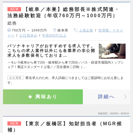
【岐阜／本巣】総務部長※株式関連・
NEW
法務経験歓迎（年収760万円～1000万円）
総務
750万円 ～ 1049万円
岐阜県
上場企業
管理職・マネジ
ャー
土日祝休み
年収600万以上
パソナキャリアがおすすめする求人です。
こちらの求人案件以外にも各業界の非公開
求人を多数保有しておりま…
～モレラ岐阜から車で2分・岐阜駅から車で25分／バス・鉄道市場国内トップシ
ェア！東証スタンダード上場／／完全週休二日制（…
匿名求人のため、求人詳細につきましてはご面談時にお伝え致しま
会社概要
す。
興味あり
詳細へ
掲載期間
26/08/06～26/08/19
【東京／板橋区】知財担当者（MGR候
NEW
補）