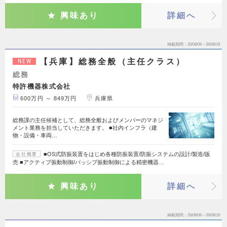
興味あり
詳細へ
掲載期間
26/08/06～26/08/19
【兵庫】総務全般（主任クラス）
NEW
総務
特許機器株式会社
600万円 ～ 849万円
兵庫県
総務課の主任候補として、総務全般およびメンバーのマネジ
メント業務を担当していただきます。 ■社内インフラ（建
物・設備・車両…
■OS式防振装置をはじめ各種防振装置/防振システムの設計/製造/販
会社概要
売 ■アクティブ振動制御/パッシブ振動制御による精密機器…
興味あり
詳細へ
掲載期間
26/08/06～26/08/19