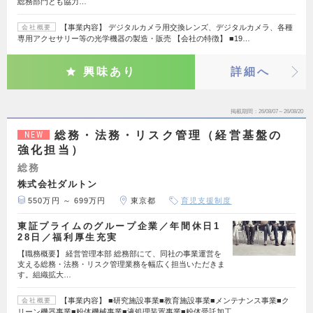
総務部門とも協力…
【事業内容】 デジタルカメラ用交換レンズ、デジタルカメラ、各種
会社概要
専用アクセサリー等の光学機器の製造・販売 【会社の特徴】 ■19…
興味あり
詳細へ
掲載期間
26/08/07～26/08/20
総務・法務・リスク管理（経営基盤の
NEW
強化担当）
総務
株式会社ダルトン
550万円 ～ 699万円
東京都
育児支援制度
東証プライムのグループ企業／年間休日1
28日／福利厚生充実
【職務概要】 経営管理本部 総務部にて、同社の事業運営を
支える総務・法務・リスク管理業務を幅広く担当いただきま
す。組織拡大…
【事業内容】 ■研究施設事業■教育施設事業■メンテナンス事業■ク
会社概要
リーン機器事業■粉体機械事業■液処理装置事業■粉体受託加工…