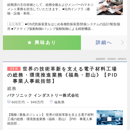
総務課の主任候補として、総務全般およびメンバーのマネジ
メント業務を担当していただきます。 ■社内インフラ（建
物・設備・車両…
■OS式防振装置をはじめ各種防振装置/防振システムの設計/製造/販
会社概要
売 ■アクティブ振動制御/パッシブ振動制御による精密機器…
興味あり
詳細へ
掲載期間
26/08/06～26/08/19
世界の技術革新を支える電子材料工場
NEW
の総務・環境推進業務《福島・郡山》【PID
事業人事統括部】
総務
パナソニック インダストリー株式会社
600万円 ～ 949万円
福島県
【職種 / 募集ポジション】 世界の技術革新を支える電子材料
工場の総務・環境推進業務《福島・郡山》【PID 事業人事
統括部…