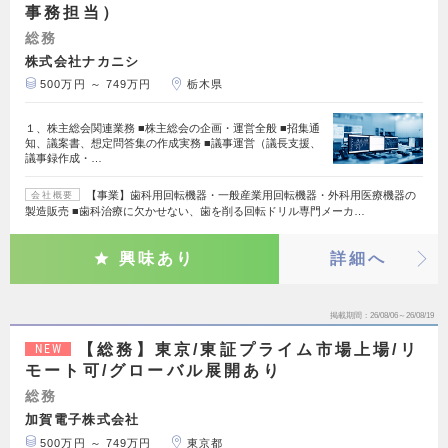
事務担当）
総務
株式会社ナカニシ
500万円 ～ 749万円
栃木県
１、株主総会関連業務 ■株主総会の企画・運営全般 ■招集通
知、議案書、想定問答集の作成実務 ■議事運営（議長支援、
議事録作成・…
【事業】歯科用回転機器・一般産業用回転機器・外科用医療機器の
会社概要
製造販売 ■歯科治療に欠かせない、歯を削る回転ドリル専門メーカ…
興味あり
詳細へ
掲載期間
26/08/06～26/08/19
【総務】東京/東証プライム市場上場/リ
NEW
モート可/グローバル展開あり
総務
加賀電子株式会社
500万円 ～ 749万円
東京都