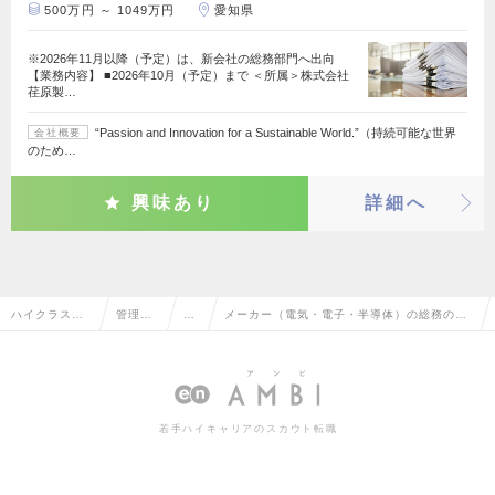
500万円 ～ 1049万円
愛知県
※2026年11月以降（予定）は、新会社の総務部門へ出向
【業務内容】 ■2026年10月（予定）まで ＜所属＞株式会社
荏原製…
“Passion and Innovation for a Sustainable World.”（持続可能な世界
会社概要
のため…
興味あり
詳細へ
ハイクラス求
管理部
総
メーカー（電気・電子・半導体）の総務の転
人TOP
門系
務
職・求人情報一覧
若手ハイキャリアのスカウト転職