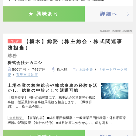
興味あり
詳細へ
掲載期間
26/08/07～26/08/20
【栃木】総務（株主総会・株式関連事
NEW
務担当）
総務
株式会社ナカニシ
500万円 ～ 749万円
栃木県
上場企業
リモートワーク可
能
育児支援制度
上場企業の株主総会や株式事務の経験を活
かし、総務の中核として活躍可能
【職務概要】 同社の総務部にて、株主総会関連業務や株式
事務、従業員持株会事務局業務を担当します。 【職務詳
細】 １、株主総会関…
【事業内容】 ■歯科用回転機器・一般産業用回転機器・外科用医療
会社概要
機器の製造販売 【会社の特徴】 ■歯科治療に欠かせない、歯を削る…