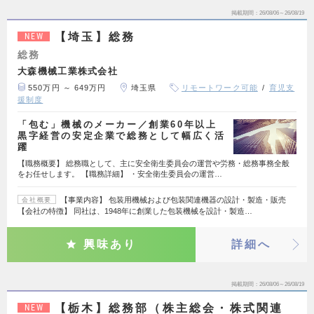
掲載期間
26/08/06～26/08/19
【埼玉】総務
NEW
総務
大森機械工業株式会社
550万円 ～ 649万円
埼玉県
リモートワーク可能
育児支
援制度
「包む」機械のメーカー／創業60年以上
黒字経営の安定企業で総務として幅広く活
躍
【職務概要】 総務職として、主に安全衛生委員会の運営や労務・総務事務全般
をお任せします。 【職務詳細】 ・安全衛生委員会の運営…
【事業内容】 包装用機械および包装関連機器の設計・製造・販売
会社概要
【会社の特徴】 同社は、1948年に創業した包装機械を設計・製造…
興味あり
詳細へ
掲載期間
26/08/06～26/08/19
【栃木】総務部（株主総会・株式関連
NEW