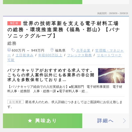
掲載期間
26/08/06～26/08/19
世界の技術革新を支える電子材料工場
NEW
の総務・環境推進業務《福島・郡山》【パナ
ソニックグループ】
総務
600万円 ～ 949万円
福島県
大手企業
管理職・マネジャ
ー
土日祝休み
年収600万以上
フレックス勤務
リモートワーク
可能
パソナキャリアがおすすめする求人です。
こちらの求人案件以外にも各業界の非公開
求人を多数保有しておりま…
【パソナキャリア経由での入社実績あり】●配属部門 電子材料事業部 電子材
料人事・総務部 人事・総務一課 ●電子材料人事・総…
匿名求人のため、求人詳細につきましてはご面談時にお伝え致しま
会社概要
す。
興味あり
詳細へ