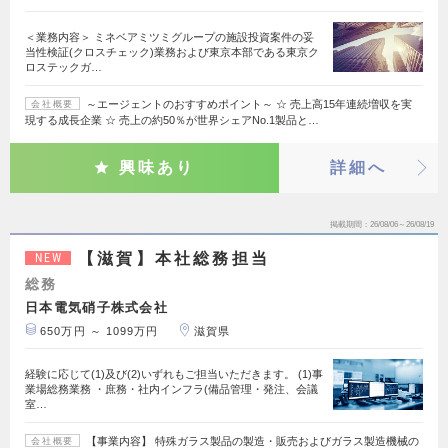
＜業務内容＞ ミネベアミツミグループの施設投資案件の妥
当性検証(クロスチェック)業務および東京本部である東京ク
ロステックガ…
～エージェントのおすすめポイント～ ☆ 売上高15年連続増収を実
会社概要
現する成長企業 ☆ 売上の約50％が世界シェアNo.1製品と…
興味あり
詳細へ
掲載期間
26/08/06～26/08/19
【滋賀】本社総務担当
NEW
総務
日本電気硝子株式会社
650万円 ～ 1099万円
滋賀県
経験に応じて(1)及び(2)いずれもご担当いただきます。 (1)事
業場総務業務 ・庶務・社内インフラ(備品管理・発注、会議
室…
【事業内容】 特殊ガラス製品の製造・販売およびガラス製造機械の
会社概要