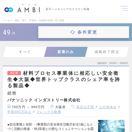
若手ハイキャリアのスカウト転職
メーカー（電気・電子・半導体）の総務の転職・求人情報
49
条件変更
件
すべて
新着のみ
掲載終了間近
掲載期間
26/08/07～26/08/20
材料プロセス事業体に相応しい安全衛
NEW
生◆大阪◆世界トップクラスのシェア率を誇
る製品◆
総務
パナソニック インダストリー株式会社
700万円 ～ 999万円
大阪府
英語力不問
土日祝休み
年収600万以上
フレックス勤務
●担当業務と役割 ・/事業部の安全衛生活動方針/計画にもと
づく活動の推進 ・BU現場との密なコミュニケーションを図