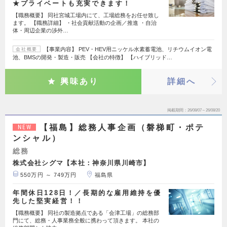
★プライベートも充実できます！
【職務概要】 同社宮城工場内にて、工場総務をお任せ致し
ます。 【職務詳細】 ・社会貢献活動の企画／推進 ・自治
体・周辺企業の渉外…
【事業内容】 PEV・HEV用ニッケル水素蓄電池、リチウムイオン電
会社概要
池、BMSの開発・製造・販売 【会社の特徴】 【ハイブリッド…
興味あり
詳細へ
掲載期間
26/08/07～26/08/20
【福島】総務人事企画（磐梯町・ポテ
NEW
ンシャル）
総務
株式会社シグマ【本社：神奈川県川崎市】
550万円 ～ 749万円
福島県
年間休日128日！／長期的な雇用維持を優
先した堅実経営！！
【職務概要】 同社の製造拠点である「会津工場」の総務部
門にて、総務・人事業務全般に携わって頂きます。 本社の