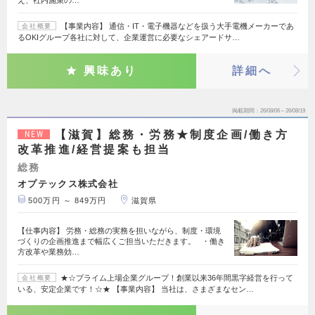
【事業内容】 通信・IT・電子機器などを扱う大手電機メーカーであ
会社概要
るOKIグループ各社に対して、企業運営に必要なシェアードサ…
興味あり
詳細へ
掲載期間
26/08/06～26/08/19
【滋賀】総務・労務★制度企画/働き方
NEW
改革推進/経営提案も担当
総務
オプテックス株式会社
500万円 ～ 849万円
滋賀県
【仕事内容】 労務・総務の実務を担いながら、制度・環境
づくりの企画推進まで幅広くご担当いただきます。 ・働き
方改革や業務効…
★☆プライム上場企業グループ！創業以来36年間黒字経営を行って
会社概要
いる、安定企業です！☆★ 【事業内容】 当社は、さまざまなセン…