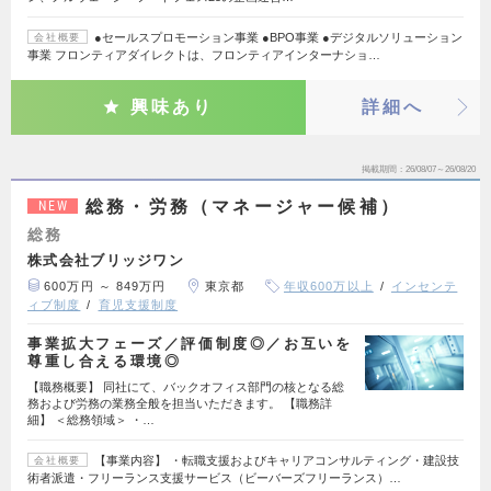
●セールスプロモーション事業 ●BPO事業 ●デジタルソリューション
会社概要
事業 フロンティアダイレクトは、フロンティアインターナショ…
興味あり
詳細へ
掲載期間
26/08/07～26/08/20
総務・労務（マネージャー候補）
NEW
総務
株式会社ブリッジワン
600万円 ～ 849万円
東京都
年収600万以上
インセンテ
ィブ制度
育児支援制度
事業拡大フェーズ／評価制度◎／お互いを
尊重し合える環境◎
【職務概要】 同社にて、バックオフィス部門の核となる総
務および労務の業務全般を担当いただきます。 【職務詳
細】 ＜総務領域＞ ・…
【事業内容】 ・転職支援およびキャリアコンサルティング・建設技
会社概要
術者派遣・フリーランス支援サービス（ビーバーズフリーランス）…