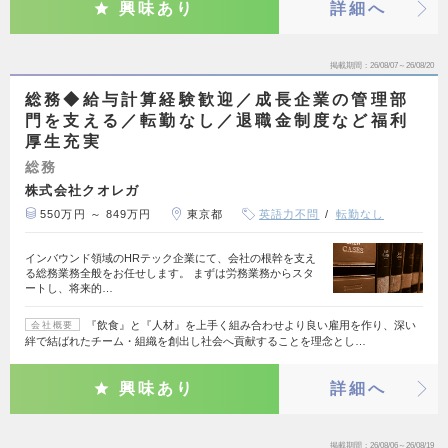
興味あり
詳細へ
掲載期間
26/08/07～26/08/20
総務◆給与計算経験歓迎／成長企業の管理部
門を支える／転勤なし／退職金制度など福利
厚生充実
総務
株式会社クオレガ
550万円 ～ 849万円
東京都
英語力不問
転勤なし
インバウンド領域のHRテック企業にて、会社の根幹を支え
る総務業務全般をお任せします。 まずは労務業務からスタ
ートし、将来的…
『飲食』と『人材』を上手く組み合わせより良い雇用を作り、深い
会社概要
絆で結ばれたチーム・組織を創出し社会へ貢献することを理念とし…
興味あり
詳細へ
掲載期間
26/08/06～26/08/19