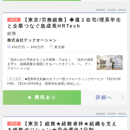
掲載期間
26/08/06～26/08/19
【東京/労務総務】◆週２在宅/理系学生
NEW
と企業つなぐ急成長HRTech
総務
株式会社テックオーシャン
450万円 ～ 649万円
東京都
「決められた手続きをこなす総務」ではなく、「会社の成長
を守り、組織基盤を強固にするバックオフィス」へ。 テッ
クオーシャンは…
■理系学生対象のオファー型リクルーティングサービス「TECH OF
会社概要
FER」 TECH OFFERは、理系学生採用に特化した…
興味あり
詳細へ
掲載期間
26/08/06～26/08/19
【東京】総務★経験者枠★組織を支え
NEW
る総務ポジション★完全週休2日制