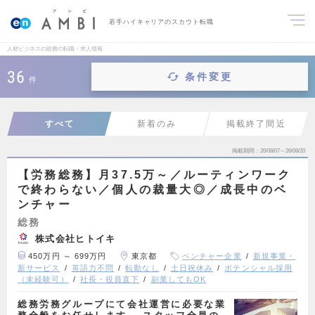
若手ハイキャリアのスカウト転職
人材ビジネスの総務の転職・求人情報
36
条件変更
件
すべて
新着のみ
掲載終了間近
掲載期間
26/08/07～26/08/20
【労務総務】月37.5万～／ルーティンワーク
で終わらない／個人の裁量大◎／成長中のベ
ンチャー
総務
株式会社ヒトイキ
450万円 ～ 699万円
東京都
ベンチャー企業
新規事業・
新サービス
英語力不問
転勤なし
土日祝休み
ポテンシャル採用
（未経験可）
社長・役員直下
副業してもOK
総務労務グループにて会社運営に必要な業