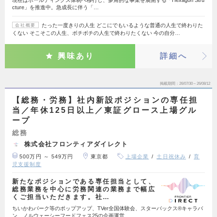
現在はホールディングス体制へ移行し、多角的な事業を展開する「Hexagon Stru
cture」を推進中。急成長に伴う「…
たった一度きりの人生 どこにでもいるような普通の人生で終わりた
会社概要
くない そこそこの人生、ボチボチの人生で終わりたくない 今の自分…
興味あり
詳細へ
掲載期間
26/07/30～26/08/12
【総務・労務】社内新設ポジションの専任担
当／年休125日以上／東証グロース上場グル
ープ
総務
株式会社フロンティアダイレクト
500万円 ～ 549万円
東京都
上場企業
土日祝休み
育
児支援制度
新たなポジションである専任担当として、
総務業務を中心に労務関連の業務まで幅広
くご担当いただきます。社…
ちいかわパーク等のポップアップ、TVer全国体験会、スターバックス®キャラバ
ン、ノルウェーシーフードフェス25の企画運営…