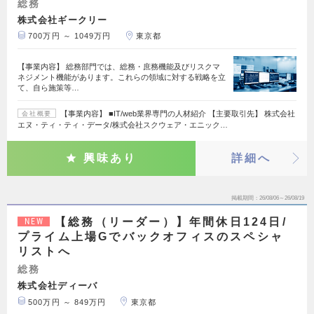
総務
株式会社ギークリー
700万円 ～ 1049万円
東京都
【事業内容】 総務部門では、総務・庶務機能及びリスクマ
ネジメント機能があります。これらの領域に対する戦略を立
て、自ら施策等…
【事業内容】 ■IT/web業界専門の人材紹介 【主要取引先】 株式会社
会社概要
エヌ・ティ・ティ・データ/株式会社スクウェア・エニック…
興味あり
詳細へ
掲載期間
26/08/06～26/08/19
【総務（リーダー）】年間休日124日/
NEW
プライム上場Gでバックオフィスのスペシャ
リストへ
総務
株式会社ディーバ
500万円 ～ 849万円
東京都