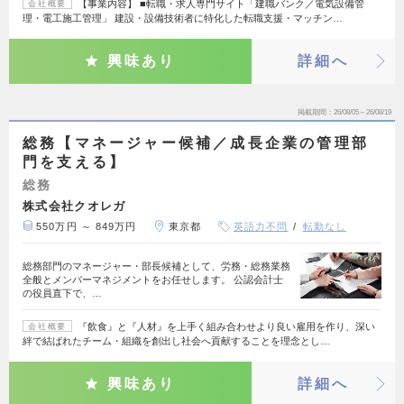
【事業内容】 ■転職・求人専門サイト「建職バンク／電気設備管
会社概要
理・電工施工管理」 建設・設備技術者に特化した転職支援・マッチン…
興味あり
詳細へ
掲載期間
26/08/05～26/08/19
総務【マネージャー候補／成長企業の管理部
門を支える】
総務
株式会社クオレガ
550万円 ～ 849万円
東京都
英語力不問
転勤なし
総務部門のマネージャー・部長候補として、労務・総務業務
全般とメンバーマネジメントをお任せします。 公認会計士
の役員直下で、…
『飲食』と『人材』を上手く組み合わせより良い雇用を作り、深い
会社概要
絆で結ばれたチーム・組織を創出し社会へ貢献することを理念とし…
興味あり
詳細へ