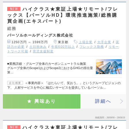
ハイクラス★東証上場★リモート/フレ
NEW
ックス【パーソルHD】環境推進施策/総務購
買企画(エキスパート)
総務
パーソルホールディングス株式会社
1250万円 ～ 1599万円
東京都
上場企業
大手企業
英
語力が必要
土日祝休み
年収600万以上
フレックス勤務
リモー
トワーク可能
育児支援制度
■業務詳細 ・グループ全体のカーボンニュートラル施策
グループ全体のScope1およびScope2におけるGHGの排出量
算…
＜事業内容＞ 「はたらいて、笑おう。」というグループビジョンの
会社概要
下、 人材サービスを中心に幅広いサービスを提供しているパーソル…
興味あり
詳細へ
掲載期間
26/08/06～26/08/19
ハイクラス★東証上場★リモート/フレ
NEW