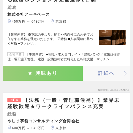
総務
株式会社アーキベース
450万円 ～ 649万円
東京都
【業務内容】 ※下記の中より、能力や志向性に合わせてお
任せする業務を選定いたします。 ▽総務 ■人事関連に基づ
く対応 ■ファシリ…
【事業内容】 ■転職・求人専門サイト「建職バンク／電気設備管
会社概要
理・電工施工管理」 建設・設備技術者に特化した転職支援・マッチン…
興味あり
詳細へ
掲載期間
26/08/06～26/08/19
【法務（一般・管理職候補）】業界未
NEW
経験歓迎★ワークライフバランス充実
総務
やしま事務コンサルティング合同会社
400万円 ～ 649万円
東京都