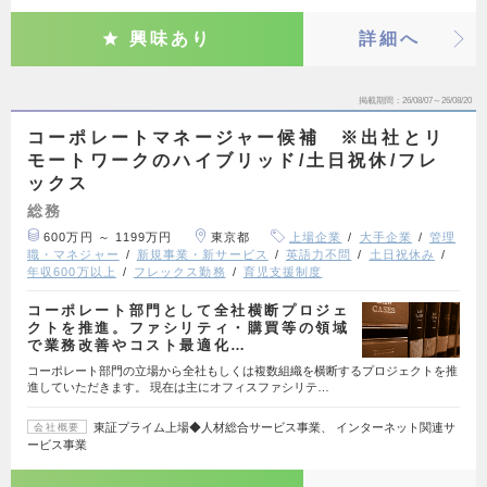
興味あり
詳細へ
掲載期間
26/08/07～26/08/20
コーポレートマネージャー候補 ※出社とリ
モートワークのハイブリッド/土日祝休/フレ
ックス
総務
600万円 ～ 1199万円
東京都
上場企業
大手企業
管理
職・マネジャー
新規事業・新サービス
英語力不問
土日祝休み
年収600万以上
フレックス勤務
育児支援制度
コーポレート部門として全社横断プロジェ
クトを推進。ファシリティ・購買等の領域
で業務改善やコスト最適化…
コーポレート部門の立場から全社もしくは複数組織を横断するプロジェクトを推
進していただきます。 現在は主にオフィスファシリテ…
東証プライム上場◆人材総合サービス事業、 インターネット関連サ
会社概要
ービス事業