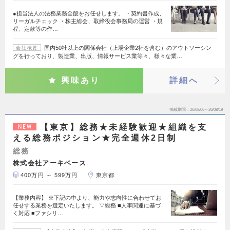
●担当法人の法務業務全般をお任せします。 ・契約書作成、
リーガルチェック ・株主総会、取締役会事務局の運営 ・規
程、定款等の作…
国内50社以上の関係会社（上場企業2社を含む）のアウトソーシン
会社概要
グを行っており、製造業、出版、情報サービス業等々、様々な業…
興味あり
詳細へ
掲載期間
26/08/06～26/08/19
【東京】総務★未経験歓迎★組織を支
NEW
える総務ポジション★完全週休2日制
総務
株式会社アーキベース
400万円 ～ 599万円
東京都
【業務内容】 ※下記の中より、能力や志向性に合わせてお
任せする業務を選定いたします。 ▽総務 ■人事関連に基づ
く対応 ■ファシリ…