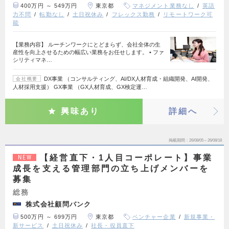
400万円 ～ 549万円
東京都
マネジメント業務なし
英語
力不問
転勤なし
土日祝休み
フレックス勤務
リモートワーク可
能
【業務内容】 ルーチンワークにとどまらず、会社全体の生
産性を向上させるための幅広い業務をお任せします。 • ファ
シリティマネ…
DX事業 （コンサルティング、AI/DX人材育成・組織開発、AI開発、
会社概要
人材採用支援） GX事業 （GX人材育成、GX検定運…
興味あり
詳細へ
掲載期間
26/08/05～26/08/18
【経営直下・1人目コーポレート】事業
NEW
成長を支える管理部門の立ち上げメンバーを
募集
総務
株式会社顧問バンク
500万円 ～ 699万円
東京都
ベンチャー企業
新規事業・
新サービス
土日祝休み
社長・役員直下