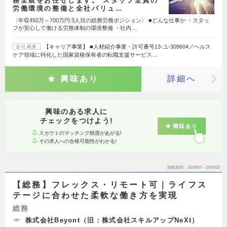
務全般をお任せします。 スタッフ全員の
労働環境の整備と全社バリュ…
〈年収450万～700万円:3人目の総務労務ポジション〉 ■どんな仕事か ・スタッ
フが安心して働ける労務体制の環境整備 ・社内…
【キャリア事業】 ■人材紹介事業・許可番号13-ユ-309604／ヘルス
会社概要
ケア領域に特化した国家資格保有者の転職支援サービス…
興味あり
詳細へ
興味のある求人に
チェックをつけよう!
興味あり
スカウトのマッチング精度があがる!
その求人への合格可能性がわかる!
掲載期間
26/08/07～26/08/20
【総務】フレックス・リモート可｜ライフス
テージに合わせた柔軟な働き方を実現
総務
株式会社Beyont（旧：株式会社スキルアップNeXt）