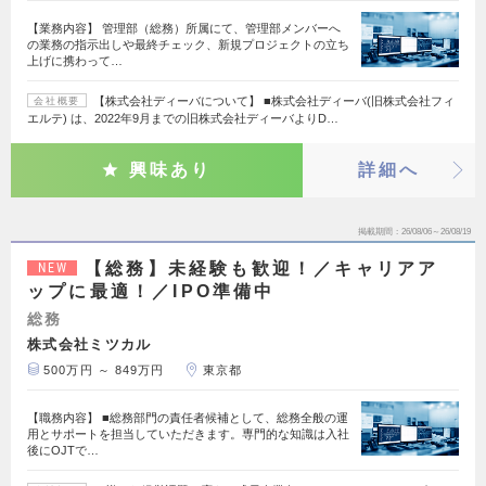
【業務内容】 管理部（総務）所属にて、管理部メンバーへ
の業務の指示出しや最終チェック、新規プロジェクトの立ち
上げに携わって…
【株式会社ディーバについて】 ■株式会社ディーバ(旧株式会社フィ
会社概要
エルテ) は、2022年9月までの旧株式会社ディーバよりD…
興味あり
詳細へ
掲載期間
26/08/06～26/08/19
【総務】未経験も歓迎！／キャリアア
NEW
ップに最適！／IPO準備中
総務
株式会社ミツカル
500万円 ～ 849万円
東京都
【職務内容】 ■総務部門の責任者候補として、総務全般の運
用とサポートを担当していただきます。専門的な知識は入社
後にOJTで…