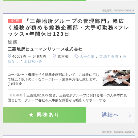
掲載期間
26/08/04～26/08/18
『三菱地所グループの管理部門』幅広
NEW
く経験が積める総務企画部・大手町勤務×フレ
ックス×年間休日123日
総務
三菱地所ヒューマンリソース株式会社
400万円 ～ 549万円
東京都
大手企業
英語力不問
転
勤なし
土日祝休み
コーポレート機能を担う総務企画部において、ご経験に応じ
て幅広く以下のようなコーポレート業務をお任せ致します。
(1)経営企…
三菱地所100％出資、三菱地所グループにおける唯一の人事専門集
会社概要
団として、グループ各社を人事的な側面から幅広くサポートする…
興味あり
詳細へ
掲載期間
26/08/03～26/08/16