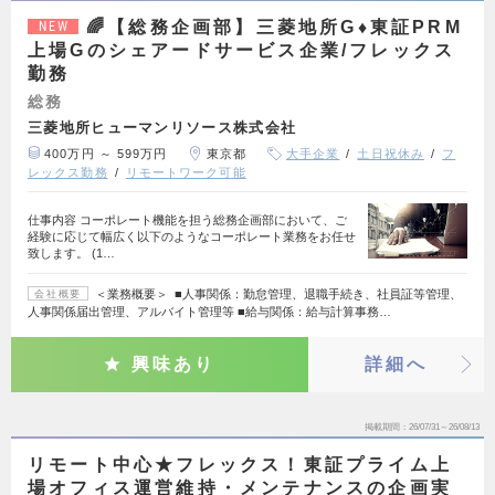
🌈【総務企画部】三菱地所G♦東証PRM
NEW
上場Gのシェアードサービス企業/フレックス
勤務
総務
三菱地所ヒューマンリソース株式会社
400万円 ～ 599万円
東京都
大手企業
土日祝休み
フ
レックス勤務
リモートワーク可能
仕事内容 コーポレート機能を担う総務企画部において、ご
経験に応じて幅広く以下のようなコーポレート業務をお任せ
致します。 (1…
＜業務概要＞ ■人事関係：勤怠管理、退職手続き、社員証等管理、
会社概要
人事関係届出管理、アルバイト管理等 ■給与関係：給与計算事務…
興味あり
詳細へ
掲載期間
26/07/31～26/08/13
リモート中心★フレックス！東証プライム上
場オフィス運営維持・メンテナンスの企画実