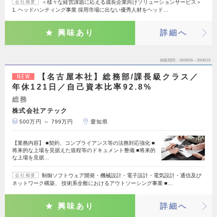
＜様々な経営課題に応える成長企業向けソリューションサービス＞
会社概要
1. ヘッドハンティング事業 採用市場に出ない優秀人材をヘッド…
興味あり
詳細へ
掲載期間
26/08/06～26/08/19
【名古屋本社】総務部/課長級クラス／
NEW
年休121日／自己資本比率92.8%
総務
株式会社アテック
500万円 ～ 799万円
愛知県
【業務内容】 ■契約、コンプライアンス等の法務対応強化 ■
将来的な上場を見据えた規程等のドキュメント整備 ■将来的
な上場を見据…
制御ソフトウェア開発・機械設計・電子設計・電気設計・通信及び
会社概要
ネットワーク構築、 技術系全般におけるアウトソーシング事業 ■…
興味あり
詳細へ