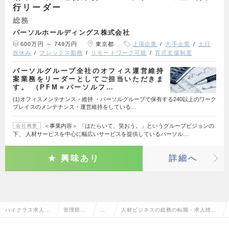
行リーダー
総務
パーソルホールディングス株式会社
600万円 ～ 749万円
東京都
上場企業
大手企業
土日
祝休み
フレックス勤務
リモートワーク可能
育児支援制度
パーソルグループ全社のオフィス運営維持
案業務をリーダーとしてご担当いただきま
す。 （PFM＝パーソルフ…
(1)オフィスメンテナンス・維持 ・パーソルグループで保有する240以上のワーク
プレイスのメンテナンス・運営維持をしている…
＜事業内容＞ 「はたらいて、笑おう。」というグループビジョンの
会社概要
下、 人材サービスを中心に幅広いサービスを提供しているパーソル…
興味あり
詳細へ
ハイクラス求人T
管理部門
総
人材ビジネスの総務の転職・求人情報
OP
系
務
一覧