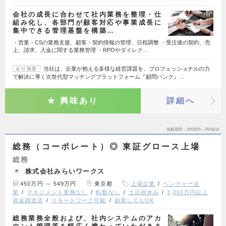
会社の成長に合わせて社内業務を整理・仕
組み化し、各部門が顧客対応や事業成長に
集中できる管理基盤を構築…
・営業・CSの業務支援、顧客・契約情報の管理、日程調整 ・受注後の契約、売
上、請求、入金に関する業務管理 ・RPOやダイレク…
当社は、企業が抱える多様な経営課題を、プロフェッショナルの力
会社概要
で解決に導く次世代型マッチングプラットフォーム『顧問バンク』…
興味あり
詳細へ
掲載期間
26/08/05～26/08/18
総務（コーポレート）◎ 東証グロース上場
総務
株式会社みらいワークス
450万円 ～ 549万円
東京都
上場企業
ベンチャー企
業
マネジメント業務なし
転勤なし
土日祝休み
3,000万円以上
資金調達済
リモートワーク可能
副業してもOK
総務業務全般および、社内システムのアカ