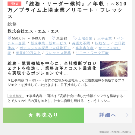
『総務・リーダー候補』／年収：～810
NEW
万／プライム上場企業／リモート・フレック
ス
総務
株式会社エス・エム・エス
550万円 ～ 849万円
東京都
上場企業
大手企業
ベン
チャー企業
新規事業・新サービス
英語力不問
転勤なし
土日祝
休み
ポテンシャル採用（未経験可）
事業責任者
サービス責任
者
年収600万以上
フレックス勤務
リモートワーク可能
総務・購買領域を中心に、全社横断プロジ
ェクトを推進し、業務改革とコスト最適化
を実現するポジションです…
▼仕事内容 コーポレート部門の立場から全社もしくは複数組織を横断するプロ
ジェクトを推進していただきます。目下推進している、…
▼事業内容 ・同社は「高齢社会に適した情報インフラを構築するこ
会社概要
とで人々の生活の質を向上し、社会に貢献し続ける」というミッシ…
興味あり
詳細へ
掲載期間
26/08/03～26/08/16