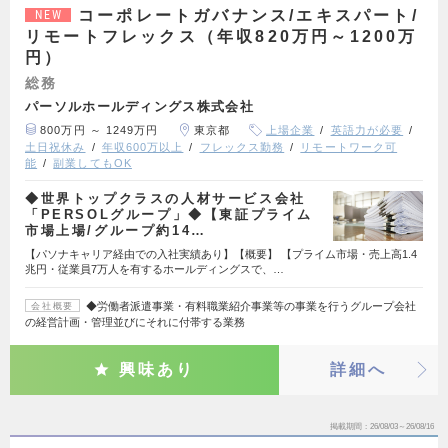
コーポレートガバナンス/エキスパート/
NEW
リモートフレックス（年収820万円～1200万
円）
総務
パーソルホールディングス株式会社
800万円 ～ 1249万円
東京都
上場企業
英語力が必要
土日祝休み
年収600万以上
フレックス勤務
リモートワーク可
能
副業してもOK
◆世界トップクラスの人材サービス会社
「PERSOLグループ」◆【東証プライム
市場上場/グループ約14…
【パソナキャリア経由での入社実績あり】【概要】 【プライム市場・売上高1.4
兆円・従業員7万人を有するホールディングスで、…
◆労働者派遣事業・有料職業紹介事業等の事業を行うグループ会社
会社概要
の経営計画・管理並びにそれに付帯する業務
興味あり
詳細へ
掲載期間
26/08/03～26/08/16