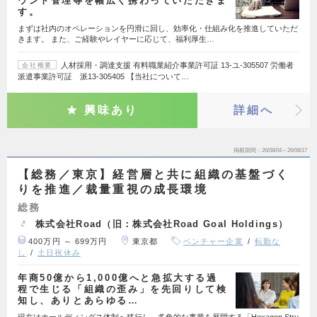
ウント管理等を幅広く携わっていただきま
す。
まずは社内のオペレーションを円滑に回し、効率化・仕組み化を推進していただ
きます。 また、ご経験やレイヤーに応じて、福利厚生…
人材採用・調達支援 有料職業紹介事業許可証 13-ユ-305507 労働者
会社概要
派遣事業許可証 派13-305405 【当社について…
興味あり
詳細へ
掲載期間
26/08/04～26/08/17
【総務／東京】経営層と共に組織の基盤づく
りを推進／裁量重視の成長環境
総務
株式会社Road（旧：株式会社Road Goal Holdings）
400万円 ～ 699万円
東京都
ベンチャー企業
転勤な
し
土日祝休み
年商50億から1,000億へと急拡大する過
程で生じる「組織の歪み」を先回りして検
知し、ありとあらゆる…