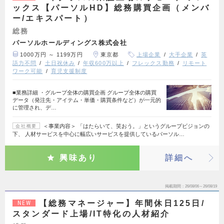
ックス【パーソルHD】総務購買企画（メンバ
ー/エキスパート）
総務
パーソルホールディングス株式会社
1000万円 ～ 1199万円
東京都
上場企業
大手企業
英
語力不問
土日祝休み
年収600万以上
フレックス勤務
リモート
ワーク可能
育児支援制度
■業務詳細 ・グループ全体の購買企画 グループ全体の購買
データ（発注先・アイテム・単価・購買条件など）が一元的
に管理され、デ…
＜事業内容＞ 「はたらいて、笑おう。」というグループビジョンの
会社概要
下、 人材サービスを中心に幅広いサービスを提供しているパーソル…
興味あり
詳細へ
掲載期間
26/08/06～26/08/19
【総務マネージャー】年間休日125日/
NEW
スタンダード上場/IT特化の人材紹介