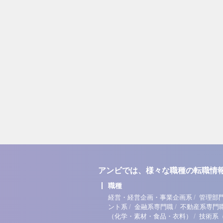
アンビでは、様々な職種の転職情
職種
/
経営・経営企画・事業企画系
管理部
/
/
ント系
金融系専門職
不動産系専門
/
（化学・素材・食品・衣料）
技術系