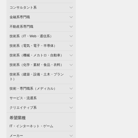
コンサルタント系
金融系専門職
不動産系専門職
技術系（IT・Web・通信系）
技術系（電気・電子・半導体）
技術系（機械・メカトロ・自動車）
技術系（化学・素材・食品・衣料）
技術系（建築・設備・土木・プラン
ト）
技術・専門職系（メディカル）
サービス・流通系
クリエイティブ系
希望業種
IT・インターネット・ゲーム
メーカー