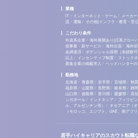
業種
/
IT・インターネット・ゲーム
メーカー
/
流・運輸
その他(インフラ・教育・官公
こだわり条件
/
外資系企業
海外展開あり(日系グローバ
/
/
規事業・新サービス
海外出張
海外折
/
金調達済
ポテンシャル採用（未経験可
/
/
以上
インセンティブ制度
ストックオ
/
募集企業の掲載求人
ヘッドハンターの
勤務地
/
/
/
/
北海道
青森県
岩手県
宮城県
秋
/
/
/
/
福井県
山梨県
長野県
岐阜県
静
/
/
/
/
山口県
徳島県
香川県
愛媛県
高
/
/
ンガポール
インドネシア
フィリピン
/
ル、アルゼンチン等）
オセアニア（オ
（モロッコ、エジプト、UAE、南アフ
若手ハイキャリアのスカウト転職