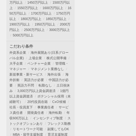
万円以上
1450万円以上
1500万円以
上
1550万円以上
1600万円以上
16
50万円以上
1700万円以上
1750万円
以上
1800万円以上
1850万円以上
1900万円以上
1950万円以上
2000万
円以上
2500万円以上
3000万円以上
5000万円以上
こだわり条件
外資系企業
海外展開あり(日系グロー
バル企業)
上場企業
株式公開準備
大手企業
ベンチャー企業
管理職・
マネジャー
マネジメント業務なし
新規事業・新サービス
海外出張
海
外折衝
英語力が必要
中国語力が必
要
英語力不問
転勤なし
土日祝休
み
3,000万円以上資金調達済
1億円
以上資金調達済
ポテンシャル採用（未
経験可）
20代役員在籍
CxO候補
社長・役員直下
事業責任者
サービ
ス責任者
開発責任者
海外転勤
年
収600万以上
インセンティブ制度
ス
トックオプションあり
フレックス勤務
リモートワーク可能
副業してもOK
MBA・留学支援制度
育児支援制度