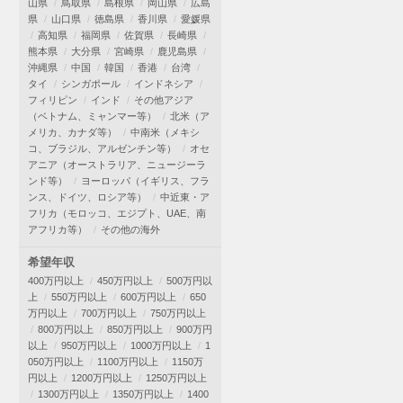
山県
鳥取県
島根県
岡山県
広島
県
山口県
徳島県
香川県
愛媛県
高知県
福岡県
佐賀県
長崎県
熊本県
大分県
宮崎県
鹿児島県
沖縄県
中国
韓国
香港
台湾
タイ
シンガポール
インドネシア
フィリピン
インド
その他アジア
（ベトナム、ミャンマー等）
北米（ア
メリカ、カナダ等）
中南米（メキシ
コ、ブラジル、アルゼンチン等）
オセ
アニア（オーストラリア、ニュージーラ
ンド等）
ヨーロッパ（イギリス、フラ
ンス、ドイツ、ロシア等）
中近東・ア
フリカ（モロッコ、エジプト、UAE、南
アフリカ等）
その他の海外
希望年収
400万円以上
450万円以上
500万円以
上
550万円以上
600万円以上
650
万円以上
700万円以上
750万円以上
800万円以上
850万円以上
900万円
以上
950万円以上
1000万円以上
1
050万円以上
1100万円以上
1150万
円以上
1200万円以上
1250万円以上
1300万円以上
1350万円以上
1400