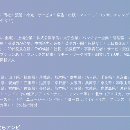
/
/
/
/
商社
流通・小売・サービス
広告・出版・マスコミ
コンサルティング
庁など)
/
/
/
/
/
ル企業)
上場企業
株式公開準備
大手企業
ベンチャー企業
管理職・
/
/
/
/
/
/
衝
英語力が必要
中国語力が必要
英語力不問
転勤なし
土日祝休み
/
/
/
/
/
）
20代役員在籍
CxO候補
社長・役員直下
事業責任者
サービス責任
/
/
/
/
プションあり
フレックス勤務
リモートワーク可能
副業してもOK
M
掲載求人
/
/
/
/
/
/
/
/
/
田県
山形県
福島県
茨城県
栃木県
群馬県
埼玉県
千葉県
東京都
/
/
/
/
/
/
/
/
岡県
愛知県
三重県
滋賀県
京都府
大阪府
兵庫県
奈良県
和歌山
/
/
/
/
/
/
/
/
知県
福岡県
佐賀県
長崎県
熊本県
大分県
宮崎県
鹿児島県
沖縄
/
/
/
インド
その他アジア（ベトナム、ミャンマー等）
北米（アメリカ、カ
/
ーストラリア、ニュージーランド等）
ヨーロッパ（イギリス、フランス、
/
リカ等）
その他の海外
ならアンビ