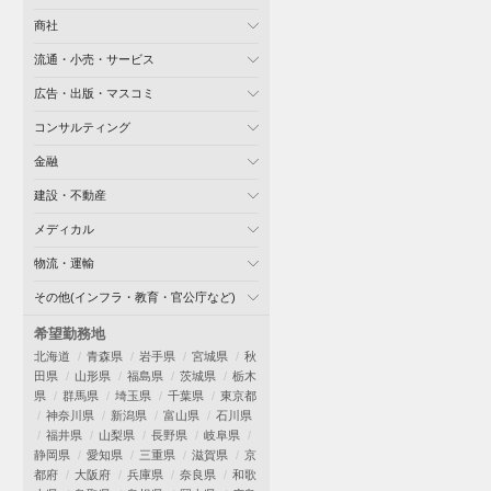
商社
流通・小売・サービス
広告・出版・マスコミ
コンサルティング
金融
建設・不動産
メディカル
物流・運輸
その他(インフラ・教育・官公庁など)
希望勤務地
北海道
青森県
岩手県
宮城県
秋
田県
山形県
福島県
茨城県
栃木
県
群馬県
埼玉県
千葉県
東京都
神奈川県
新潟県
富山県
石川県
福井県
山梨県
長野県
岐阜県
静岡県
愛知県
三重県
滋賀県
京
都府
大阪府
兵庫県
奈良県
和歌