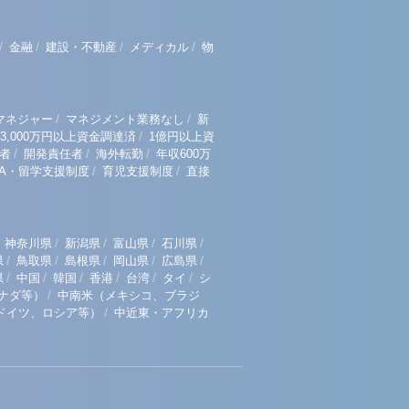
/
/
/
/
金融
建設・不動産
メディカル
物
/
/
マネジャー
マネジメント業務なし
新
/
3,000万円以上資金調達済
1億円以上資
/
/
/
者
開発責任者
海外転勤
年収600万
/
/
BA・留学支援制度
育児支援制度
直接
/
/
/
/
神奈川県
新潟県
富山県
石川県
/
/
/
/
/
県
鳥取県
島根県
岡山県
広島県
/
/
/
/
/
/
県
中国
韓国
香港
台湾
タイ
シ
/
ナダ等）
中南米（メキシコ、ブラジ
/
ドイツ、ロシア等）
中近東・アフリカ