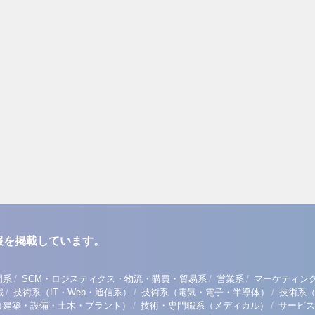
報を掲載しています。
/
/
/
門系
SCM・ロジスティクス・物流・購買・貿易系
営業系
マーケティン
/
/
/
職
技術系（IT・Web・通信系）
技術系（電気・電子・半導体）
技術系
/
/
（建築・設備・土木・プラント）
技術・専門職系（メディカル）
サービス