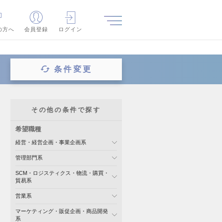
の方へ
会員登録
ログイン
条件変更
その他の条件で探す
希望職種
経営・経営企画・事業企画系
管理部門系
SCM・ロジスティクス・物流・購買・
貿易系
営業系
マーケティング・販促企画・商品開発
系