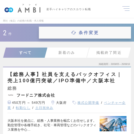
若手ハイキャリアのスカウト転職
商社（食品）の総務の転職・求人情報
2
条件変更
件
すべて
新着のみ
掲載終了間近
掲載期間
26/08/05～26/08/18
【総務人事】社員を支えるバックオフィス｜
売上100億円突破／IPO準備中／大阪本社
総務
フードニア株式会社
450万円 ～ 549万円
大阪府
株式公開準備
ベンチャー企
業
転勤なし
土日祝休み
大阪本社を拠点に、総務・人事業務を幅広くお任せします。
勤怠管理や各種手続き、社宅・車両管理などのバックオフィ
ス業務を中心…