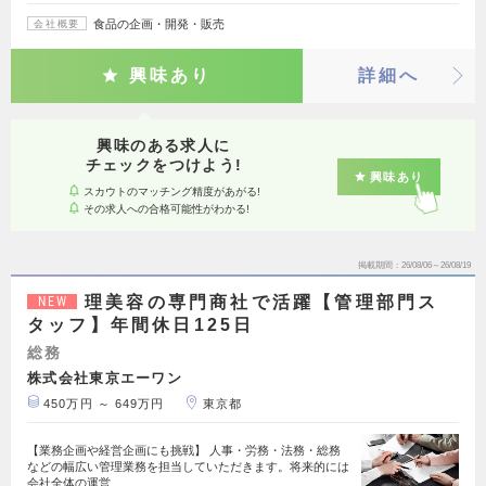
食品の企画・開発・販売
会社概要
興味あり
詳細へ
興味のある求人に
チェックをつけよう!
興味あり
スカウトのマッチング精度があがる!
その求人への合格可能性がわかる!
掲載期間
26/08/06～26/08/19
理美容の専門商社で活躍【管理部門ス
NEW
タッフ】年間休日125日
総務
株式会社東京エーワン
450万円 ～ 649万円
東京都
【業務企画や経営企画にも挑戦】 人事・労務・法務・総務
などの幅広い管理業務を担当していただきます。将来的には
会社全体の運営…