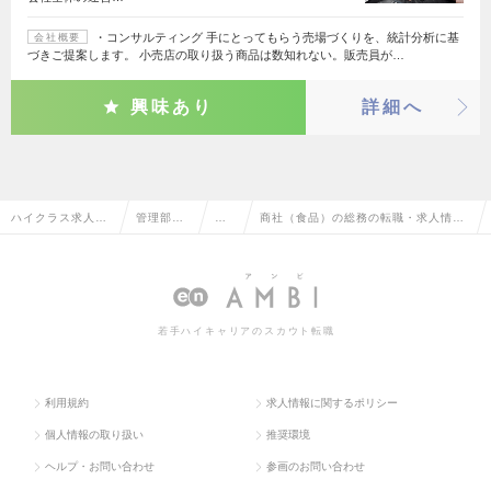
・コンサルティング 手にとってもらう売場づくりを、統計分析に基
会社概要
づきご提案します。 小売店の取り扱う商品は数知れない。販売員が…
興味あり
詳細へ
ハイクラス求人T
管理部門
総
商社（食品）の総務の転職・求人情報
OP
系
務
一覧
若手ハイキャリアのスカウト転職
利用規約
求人情報に関するポリシー
個人情報の取り扱い
推奨環境
ヘルプ・お問い合わせ
参画のお問い合わせ