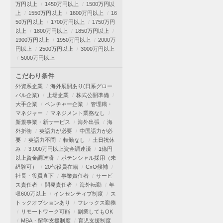
万円以上
1450万円以上
1500万円以
上
1550万円以上
1600万円以上
16
50万円以上
1700万円以上
1750万円
以上
1800万円以上
1850万円以上
1900万円以上
1950万円以上
2000万
円以上
2500万円以上
3000万円以上
5000万円以上
こだわり条件
外資系企業
海外展開あり(日系グロー
バル企業)
上場企業
株式公開準備
大手企業
ベンチャー企業
管理職・
マネジャー
マネジメント業務なし
新規事業・新サービス
海外出張
海
外折衝
英語力が必要
中国語力が必
要
英語力不問
転勤なし
土日祝休
み
3,000万円以上資金調達済
1億円
以上資金調達済
ポテンシャル採用（未
経験可）
20代役員在籍
CxO候補
社長・役員直下
事業責任者
サービ
ス責任者
開発責任者
海外転勤
年
収600万以上
インセンティブ制度
ス
トックオプションあり
フレックス勤務
リモートワーク可能
副業してもOK
MBA・留学支援制度
育児支援制度