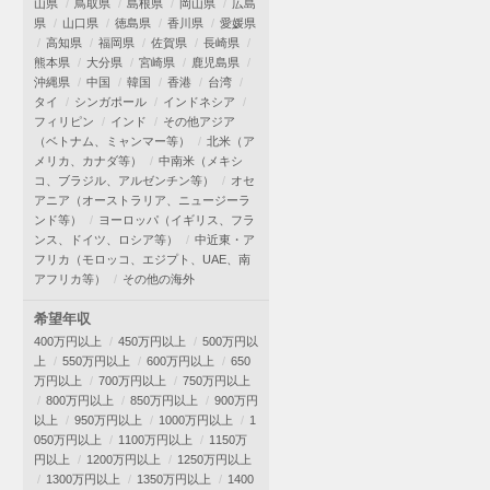
山県
鳥取県
島根県
岡山県
広島
県
山口県
徳島県
香川県
愛媛県
高知県
福岡県
佐賀県
長崎県
熊本県
大分県
宮崎県
鹿児島県
沖縄県
中国
韓国
香港
台湾
タイ
シンガポール
インドネシア
フィリピン
インド
その他アジア
（ベトナム、ミャンマー等）
北米（ア
メリカ、カナダ等）
中南米（メキシ
コ、ブラジル、アルゼンチン等）
オセ
アニア（オーストラリア、ニュージーラ
ンド等）
ヨーロッパ（イギリス、フラ
ンス、ドイツ、ロシア等）
中近東・ア
フリカ（モロッコ、エジプト、UAE、南
アフリカ等）
その他の海外
希望年収
400万円以上
450万円以上
500万円以
上
550万円以上
600万円以上
650
万円以上
700万円以上
750万円以上
800万円以上
850万円以上
900万円
以上
950万円以上
1000万円以上
1
050万円以上
1100万円以上
1150万
円以上
1200万円以上
1250万円以上
1300万円以上
1350万円以上
1400