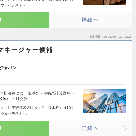
（ウェハテスト～…
り
詳細へ
掲載期間
26/08/06～26/08/19
マネージャー候補
ジャパン
半期決算における税金・税効果計算業務 ・
税等） ・月次決…
カー】 半導体製造における「後工程」分野に
（ウェハテスト～…
り
詳細へ