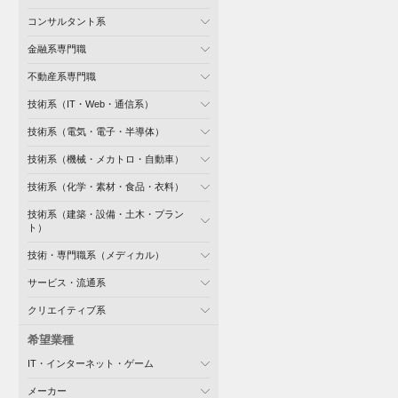
コンサルタント系
金融系専門職
不動産系専門職
技術系（IT・Web・通信系）
技術系（電気・電子・半導体）
技術系（機械・メカトロ・自動車）
技術系（化学・素材・食品・衣料）
技術系（建築・設備・土木・プラン
ト）
技術・専門職系（メディカル）
サービス・流通系
クリエイティブ系
希望業種
IT・インターネット・ゲーム
メーカー