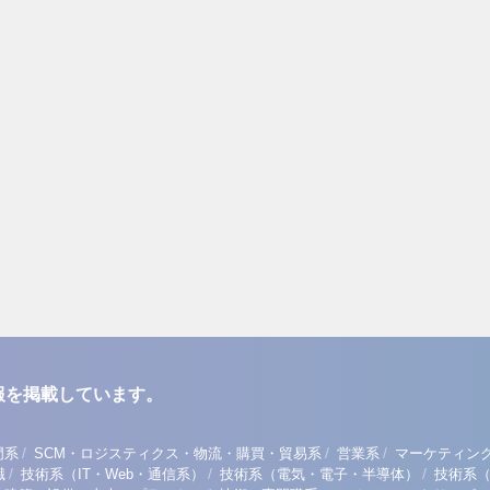
報を掲載しています。
/
/
/
門系
SCM・ロジスティクス・物流・購買・貿易系
営業系
マーケティン
/
/
/
職
技術系（IT・Web・通信系）
技術系（電気・電子・半導体）
技術系