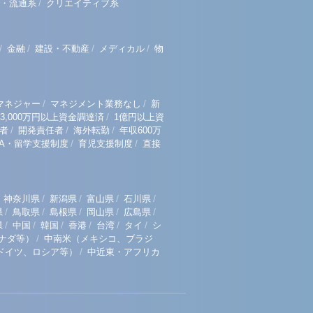
/
・流通系
クリエイティブ系
/
/
/
/
金融
建設・不動産
メディカル
物
/
/
マネジャー
マネジメント業務なし
新
/
3,000万円以上資金調達済
1億円以上資
/
/
/
者
開発責任者
海外転勤
年収600万
/
/
BA・留学支援制度
育児支援制度
直接
/
/
/
/
神奈川県
新潟県
富山県
石川県
/
/
/
/
/
県
鳥取県
島根県
岡山県
広島県
/
/
/
/
/
/
県
中国
韓国
香港
台湾
タイ
シ
/
ナダ等）
中南米（メキシコ、ブラジ
/
ドイツ、ロシア等）
中近東・アフリカ