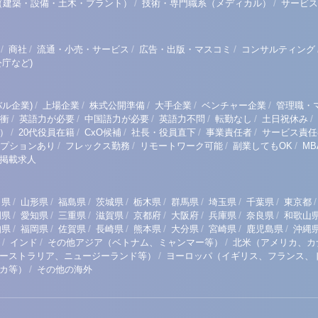
/
/
（建築・設備・土木・プラント）
技術・専門職系（メディカル）
サービス
/
/
/
/
商社
流通・小売・サービス
広告・出版・マスコミ
コンサルティング
庁など)
/
/
/
/
/
ル企業)
上場企業
株式公開準備
大手企業
ベンチャー企業
管理職・
/
/
/
/
/
/
衝
英語力が必要
中国語力が必要
英語力不問
転勤なし
土日祝休み
/
/
/
/
/
）
20代役員在籍
CxO候補
社長・役員直下
事業責任者
サービス責任
/
/
/
/
プションあり
フレックス勤務
リモートワーク可能
副業してもOK
M
掲載求人
/
/
/
/
/
/
/
/
/
田県
山形県
福島県
茨城県
栃木県
群馬県
埼玉県
千葉県
東京都
/
/
/
/
/
/
/
/
岡県
愛知県
三重県
滋賀県
京都府
大阪府
兵庫県
奈良県
和歌山
/
/
/
/
/
/
/
/
知県
福岡県
佐賀県
長崎県
熊本県
大分県
宮崎県
鹿児島県
沖縄
/
/
/
インド
その他アジア（ベトナム、ミャンマー等）
北米（アメリカ、カ
/
ーストラリア、ニュージーランド等）
ヨーロッパ（イギリス、フランス、
/
リカ等）
その他の海外