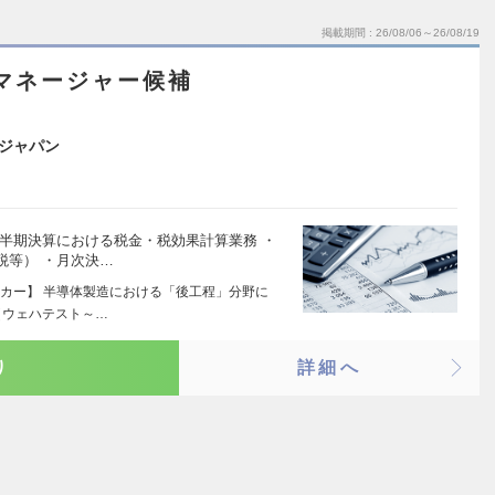
掲載期間
26/08/06～26/08/19
マネージャー候補
ジャパン
半期決算における税金・税効果計算業務 ・
税等） ・月次決…
カー】 半導体製造における「後工程」分野に
（ウェハテスト～…
り
詳細へ