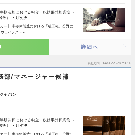
半期決算における税金・税効果計算業務 ・
税等） ・月次決…
カー】 半導体製造における「後工程」分野に
（ウェハテスト～…
り
詳細へ
掲載期間
26/08/06～26/08/19
務部/マネージャー候補
ジャパン
半期決算における税金・税効果計算業務 ・
税等） ・月次決…
カー】 半導体製造における「後工程」分野に