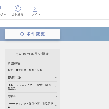
の方へ
会員登録
ログイン
条件変更
その他の条件で探す
希望職種
経営・経営企画・事業企画系
管理部門系
SCM・ロジスティクス・物流・購買・
貿易系
営業系
マーケティング・販促企画・商品開発
系