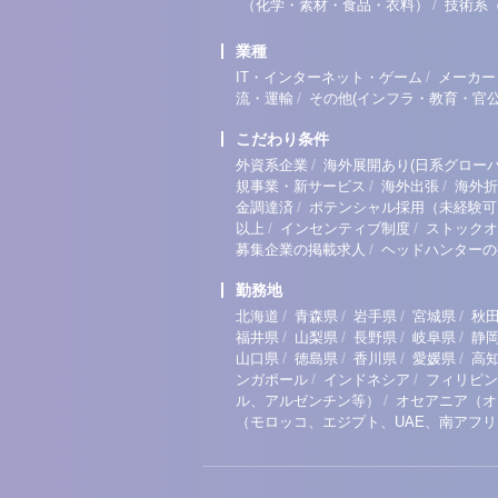
/
（化学・素材・食品・衣料）
技術系
業種
/
IT・インターネット・ゲーム
メーカー
/
流・運輸
その他(インフラ・教育・官公
こだわり条件
/
外資系企業
海外展開あり(日系グローバ
/
/
規事業・新サービス
海外出張
海外折
/
金調達済
ポテンシャル採用（未経験可
/
/
以上
インセンティブ制度
ストックオ
/
募集企業の掲載求人
ヘッドハンターの
勤務地
/
/
/
/
北海道
青森県
岩手県
宮城県
秋
/
/
/
/
福井県
山梨県
長野県
岐阜県
静
/
/
/
/
山口県
徳島県
香川県
愛媛県
高
/
/
ンガポール
インドネシア
フィリピン
/
ル、アルゼンチン等）
オセアニア（オ
（モロッコ、エジプト、UAE、南アフ