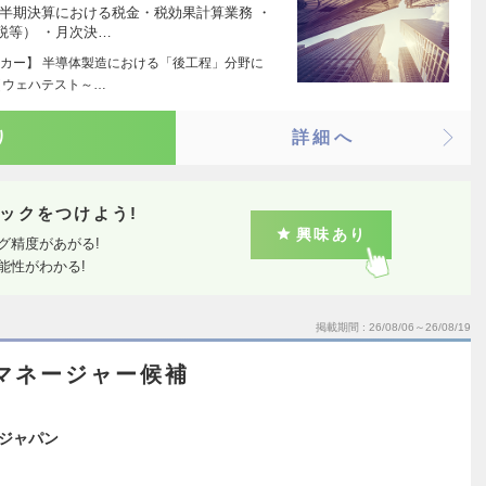
半期決算における税金・税効果計算業務 ・
税等） ・月次決…
カー】 半導体製造における「後工程」分野に
（ウェハテスト～…
り
詳細へ
ックをつけよう!
興味あり
グ精度があがる!
能性がわかる!
掲載期間
26/08/06～26/08/19
マネージャー候補
ジャパン