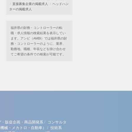
直接募集企業の掲載求人
ヘッドハン
ターの掲載求人
福井県の財務・コントローラーの転
職・求人情報の検索結果を表示してい
ます。アンビ（AMBI）では福井県の財
務・コントローラーのように、業界、
勤務地、職種、年収などを掛け合わせ
てご希望の条件での検索が可能です。
/
グ・販促企画・商品開発系
コンサルタ
/
（機械・メカトロ・自動車）
技術系