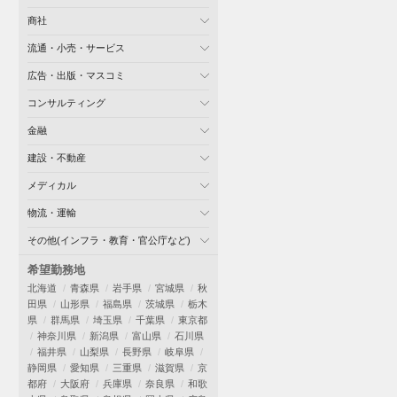
商社
流通・小売・サービス
広告・出版・マスコミ
コンサルティング
金融
建設・不動産
メディカル
物流・運輸
その他(インフラ・教育・官公庁など)
希望勤務地
北海道
青森県
岩手県
宮城県
秋
田県
山形県
福島県
茨城県
栃木
県
群馬県
埼玉県
千葉県
東京都
神奈川県
新潟県
富山県
石川県
福井県
山梨県
長野県
岐阜県
静岡県
愛知県
三重県
滋賀県
京
都府
大阪府
兵庫県
奈良県
和歌