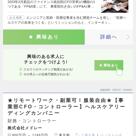
2023年2月新設のファイナンス統括部(CFO管掌)の機能の1
つである「FP&A室」にて、 事業部向き合いのFP&A (事…
エンジニアと医師・医療従事者を含む開発チームを有し、「医療ヘ
会社概要
ルスケアの未来をつくる」というミッションのもと、インターネッ…
興味あり
詳細へ
興味のある求人に
チェックをつけよう!
興味あり
スカウトのマッチング精度があがる!
その求人への合格可能性がわかる!
掲載期間
26/07/27～26/08/09
★リモートワーク・副業可！服装自由★【事
業部CFO・コントローラー】ヘルスケアリー
ディングカンパニー
財務・コントローラー
株式会社メドレー
800万円 ～ 1249万円
東京都
上場企業
ベンチャー企