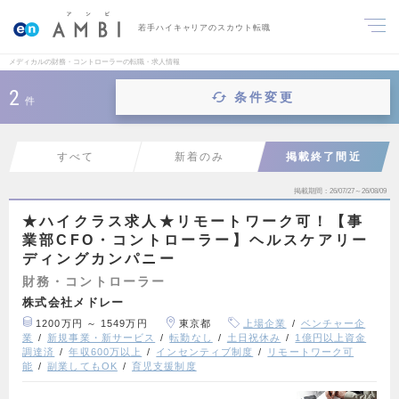
若手ハイキャリアのスカウト転職
メディカルの財務・コントローラーの転職・求人情報
2
条件変更
件
すべて
新着のみ
掲載終了間近
掲載期間
26/07/27～26/08/09
★ハイクラス求人★リモートワーク可！【事
業部CFO・コントローラー】ヘルスケアリー
ディングカンパニー
財務・コントローラー
株式会社メドレー
1200万円 ～ 1549万円
東京都
上場企業
ベンチャー企
業
新規事業・新サービス
転勤なし
土日祝休み
1億円以上資金
調達済
年収600万以上
インセンティブ制度
リモートワーク可
能
副業してもOK
育児支援制度