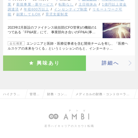
業
新規事業・新サービス
転勤なし
土日祝休み
1億円以上資金
調達済
年収600万以上
インセンティブ制度
リモートワーク可
能
副業してもOK
育児支援制度
2023年2月新設のファイナンス統括部(CFO管掌)の機能の1
つである「FP&A室」にて、 事業部向き合いのFP&A (事…
エンジニアと医師・医療従事者を含む開発チームを有し、「医療ヘ
会社概要
ルスケアの未来をつくる」というミッションのもと、インターネッ…
興味あり
詳細へ
ハイクラス
管理部
財務・コント
メディカルの財務・コントローラー
求人TOP
門系
ローラー
の転職・求人情報一覧
若手ハイキャリアのスカウト転職