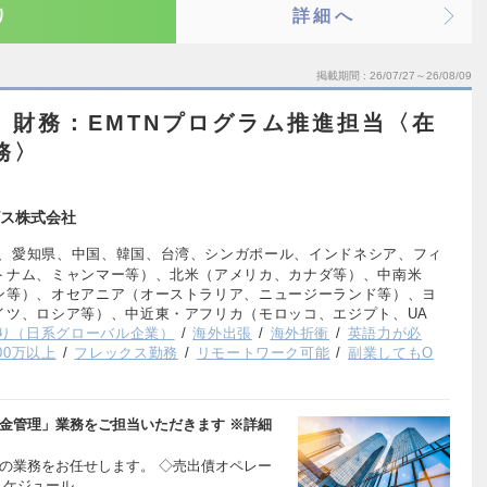
り
詳細へ
掲載期間
26/07/27～26/08/09
プ】財務：EMTNプログラム推進担当〈在
務〉
ス株式会社
、愛知県、中国、韓国、台湾、シンガポール、インドネシア、フィ
トナム、ミャンマー等）、北米（アメリカ、カナダ等）、中南米
ン等）、オセアニア（オーストラリア、ニュージーランド等）、ヨ
イツ、ロシア等）、中近東・アフリカ（モロッコ、エジプト、UA
り（日系グローバル企業）
海外出張
海外折衝
英語力が必
00万以上
フレックス勤務
リモートワーク可能
副業してもO
金管理」業務をご担当いただきます ※詳細
の業務をお任せします。 ◇売出債オペレー
スケジュール…