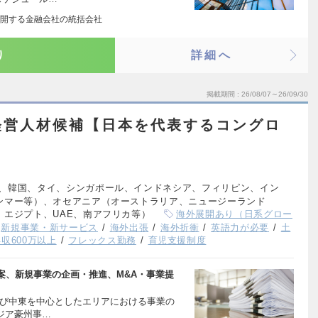
開する金融会社の統括会社
り
詳細へ
掲載期間
26/08/07～26/09/30
経営人材候補【日本を代表するコングロ
、韓国、タイ、シンガポール、インドネシア、フィリピン、イン
ンマー等）、オセアニア（オーストラリア、ニュージーランド
エジプト、UAE、南アフリカ等）
海外展開あり（日系グロー
新規事業・新サービス
海外出張
海外折衝
英語力が必要
土
収600万以上
フレックス勤務
育児支援制度
案、新規事業の企画・推進、M&A・事業提
及び中東を中心としたエリアにおける事業の
アジア豪州事…