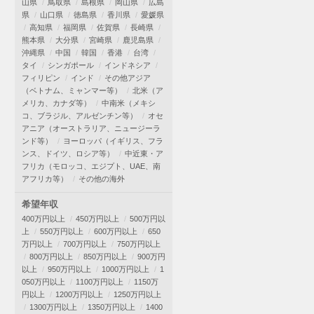
山県
鳥取県
島根県
岡山県
広島
県
山口県
徳島県
香川県
愛媛県
高知県
福岡県
佐賀県
長崎県
熊本県
大分県
宮崎県
鹿児島県
沖縄県
中国
韓国
香港
台湾
タイ
シンガポール
インドネシア
フィリピン
インド
その他アジア
（ベトナム、ミャンマー等）
北米（ア
メリカ、カナダ等）
中南米（メキシ
コ、ブラジル、アルゼンチン等）
オセ
アニア（オーストラリア、ニュージーラ
ンド等）
ヨーロッパ（イギリス、フラ
ンス、ドイツ、ロシア等）
中近東・ア
フリカ（モロッコ、エジプト、UAE、南
アフリカ等）
その他の海外
希望年収
400万円以上
450万円以上
500万円以
上
550万円以上
600万円以上
650
万円以上
700万円以上
750万円以上
800万円以上
850万円以上
900万円
以上
950万円以上
1000万円以上
1
050万円以上
1100万円以上
1150万
円以上
1200万円以上
1250万円以上
1300万円以上
1350万円以上
1400