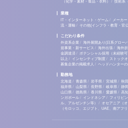
/
（化学・素材・食品・衣料）
技術系
業種
/
IT・インターネット・ゲーム
メーカー
/
流・運輸
その他(インフラ・教育・官公
こだわり条件
/
外資系企業
海外展開あり(日系グローバ
/
/
規事業・新サービス
海外出張
海外折
/
金調達済
ポテンシャル採用（未経験可
/
/
以上
インセンティブ制度
ストックオ
/
募集企業の掲載求人
ヘッドハンターの
勤務地
/
/
/
/
北海道
青森県
岩手県
宮城県
秋
/
/
/
/
福井県
山梨県
長野県
岐阜県
静
/
/
/
/
山口県
徳島県
香川県
愛媛県
高
/
/
ンガポール
インドネシア
フィリピン
/
ル、アルゼンチン等）
オセアニア（オ
（モロッコ、エジプト、UAE、南アフ