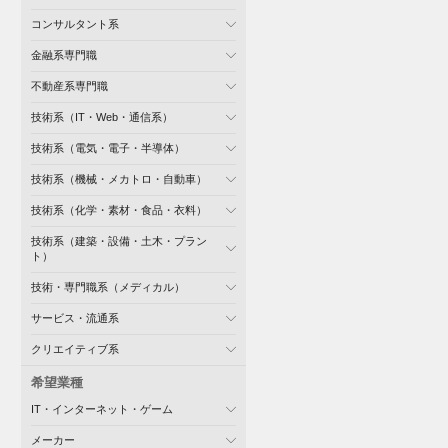
コンサルタント系
金融系専門職
不動産系専門職
技術系（IT・Web・通信系）
技術系（電気・電子・半導体）
技術系（機械・メカトロ・自動車）
技術系（化学・素材・食品・衣料）
技術系（建築・設備・土木・プラン
ト）
技術・専門職系（メディカル）
サービス・流通系
クリエイティブ系
希望業種
IT・インターネット・ゲーム
メーカー