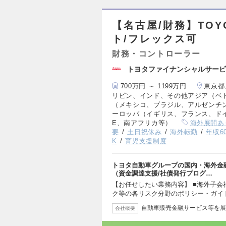
【名古屋/財務】TO
ト/フレックス可
財務・コントローラー
トヨタファイナンシャルサービ
700万円 ～ 1199万円
東京都
リピン、インド、その他アジア（ベ
（メキシコ、ブラジル、アルゼンチ
ーロッパ（イギリス、フランス、ド
E、南アフリカ等）
海外展開あ
要
土日祝休み
海外転勤
年収6
K
育児支援制度
トヨタ自動車グループの国内・海外金
（資金調達支援/社債発行プログ…
【お任せしたい業務内容】 ■海外子会
ク等の各リスク分野のポリシー・ガイ
自動車販売金融サービス等を展
会社概要