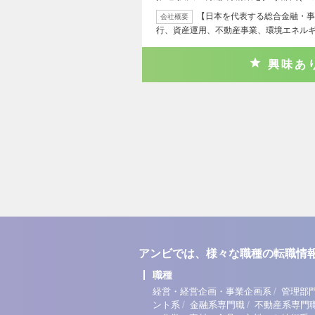
【日本を代表する総合金融・事
会社概要
行、資産運用、不動産事業、環境エネル
興味あ
アンビでは、様々な職種の転職情
職種
/
経営・経営企画・事業企画系
管理部
/
/
ント系
金融系専門職
不動産系専門