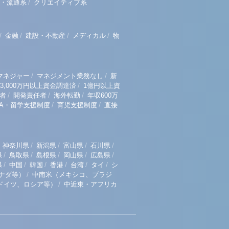
/
・流通系
クリエイティブ系
/
/
/
/
金融
建設・不動産
メディカル
物
/
/
マネジャー
マネジメント業務なし
新
/
3,000万円以上資金調達済
1億円以上資
/
/
/
者
開発責任者
海外転勤
年収600万
/
/
BA・留学支援制度
育児支援制度
直接
/
/
/
/
神奈川県
新潟県
富山県
石川県
/
/
/
/
/
県
鳥取県
島根県
岡山県
広島県
/
/
/
/
/
/
県
中国
韓国
香港
台湾
タイ
シ
/
ナダ等）
中南米（メキシコ、ブラジ
/
ドイツ、ロシア等）
中近東・アフリカ