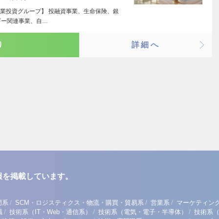
業投資グループ】 投融資事業、生命保険、銀
ギー関連事業、自…
り
詳細へ
報を掲載しています。
/
/
/
門系
SCM・ロジスティクス・物流・購買・貿易系
営業系
マーケティン
/
/
/
職
技術系（IT・Web・通信系）
技術系（電気・電子・半導体）
技術系