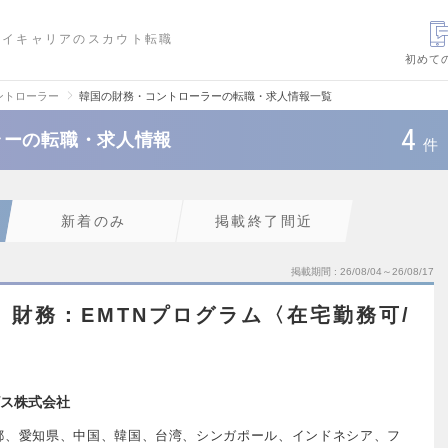
ハイキャリアのスカウト転職
初めて
ントローラー
韓国の財務・コントローラーの転職・求人情報一覧
4
ラーの転職・求人情報
件
新着のみ
掲載終了間近
掲載期間
26/08/04～26/08/17
プ】財務：EMTNプログラム〈在宅勤務可/
ス株式会社
都、愛知県、中国、韓国、台湾、シンガポール、インドネシア、フ