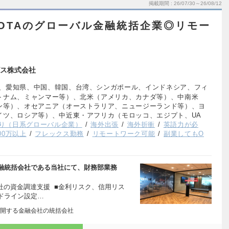
掲載期間
26/07/30～26/08/12
YOTAのグローバル金融統括企業◎リモー
ス株式会社
、愛知県、中国、韓国、台湾、シンガポール、インドネシア、フィ
トナム、ミャンマー等）、北米（アメリカ、カナダ等）、中南米
ン等）、オセアニア（オーストラリア、ニュージーランド等）、ヨ
イツ、ロシア等）、中近東・アフリカ（モロッコ、エジプト、UA
り（日系グローバル企業）
海外出張
海外折衝
英語力が必
00万以上
フレックス勤務
リモートワーク可能
副業してもO
融統括会社である当社にて、財務部業務
社の資金調達支援 ■金利リスク、信用リス
ドライン設定…
開する金融会社の統括会社