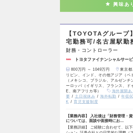
興味あ
【TOYOTAグルー
宅勤務可/名古屋駅勤
財務・コントローラー
トヨタファイナンシャルサービ
800万円 ～ 1049万円
東京都
リピン、インド、その他アジア（ベ
（メキシコ、ブラジル、アルゼンチ
ーロッパ（イギリス、フランス、ド
E、南アフリカ等）
海外展開あ
要
土日祝休み
海外転勤
年収6
K
育児支援制度
【業務内容】 入社後は「財務管理・資
については、面談や面接時にお…
【業務詳細】 ご経験に合わせて、以下
ション 証券会社との日常的な調整（