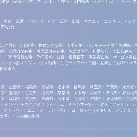
/
/
（建築・設備・土木・プラント）
技術・専門職系（メディカル）
サービス
/
/
/
/
商社
流通・小売・サービス
広告・出版・マスコミ
コンサルティング
庁など)
/
/
/
/
/
ル企業)
上場企業
株式公開準備
大手企業
ベンチャー企業
管理職・
/
/
/
/
/
/
衝
英語力が必要
中国語力が必要
英語力不問
転勤なし
土日祝休み
/
/
/
/
/
）
20代役員在籍
CxO候補
社長・役員直下
事業責任者
サービス責任
/
/
/
/
プションあり
フレックス勤務
リモートワーク可能
副業してもOK
M
掲載求人
/
/
/
/
/
/
/
/
/
田県
山形県
福島県
茨城県
栃木県
群馬県
埼玉県
千葉県
東京都
/
/
/
/
/
/
/
/
岡県
愛知県
三重県
滋賀県
京都府
大阪府
兵庫県
奈良県
和歌山
/
/
/
/
/
/
/
/
知県
福岡県
佐賀県
長崎県
熊本県
大分県
宮崎県
鹿児島県
沖縄
/
/
/
インド
その他アジア（ベトナム、ミャンマー等）
北米（アメリカ、カ
/
ーストラリア、ニュージーランド等）
ヨーロッパ（イギリス、フランス、
/
リカ等）
その他の海外