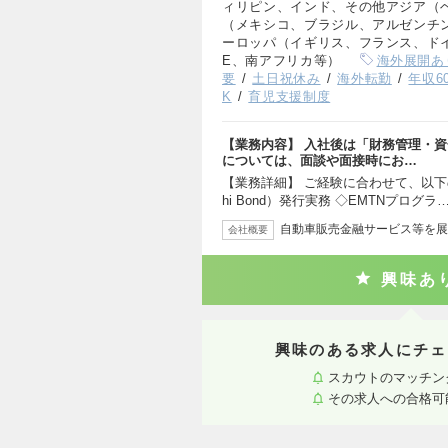
ィリピン、インド、その他アジア（
（メキシコ、ブラジル、アルゼンチ
ーロッパ（イギリス、フランス、ド
E、南アフリカ等）
海外展開あ
要
土日祝休み
海外転勤
年収6
K
育児支援制度
【業務内容】 入社後は「財務管理・資
については、面談や面接時にお…
【業務詳細】 ご経験に合わせて、以下の
hi Bond）発行実務 ◇EMTNプログラ
自動車販売金融サービス等を展
会社概要
興味あ
興味のある求人にチェ
スカウトのマッチン
その求人への合格可