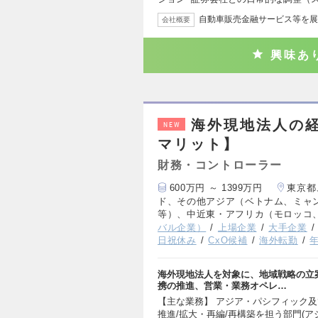
自動車販売金融サービス等を展
会社概要
興味あ
海外現地法人の
NEW
マリット】
財務・コントローラー
600万円 ～ 1399万円
東京都
ド、その他アジア（ベトナム、ミャ
等）、中近東・アフリカ（モロッコ、
バル企業）
上場企業
大手企業
日祝休み
CxO候補
海外転勤
年
海外現地法人を対象に、地域戦略の立
携の推進、営業・業務オペレ…
【主な業務】 アジア・パシフィック
推進/拡大・再編/再構築を担う部門(