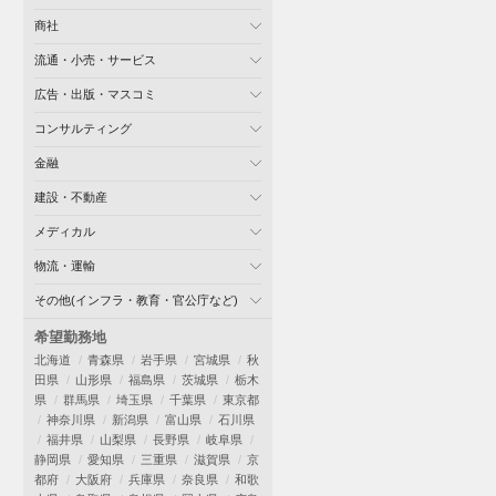
商社
流通・小売・サービス
広告・出版・マスコミ
コンサルティング
金融
建設・不動産
メディカル
物流・運輸
その他(インフラ・教育・官公庁など)
希望勤務地
北海道
青森県
岩手県
宮城県
秋
田県
山形県
福島県
茨城県
栃木
県
群馬県
埼玉県
千葉県
東京都
神奈川県
新潟県
富山県
石川県
福井県
山梨県
長野県
岐阜県
静岡県
愛知県
三重県
滋賀県
京
都府
大阪府
兵庫県
奈良県
和歌