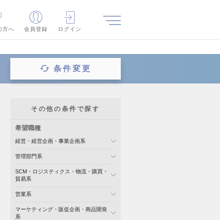
の方へ
会員登録
ログイン
条件変更
その他の条件で探す
希望職種
経営・経営企画・事業企画系
管理部門系
SCM・ロジスティクス・物流・購買・
貿易系
営業系
マーケティング・販促企画・商品開発
系