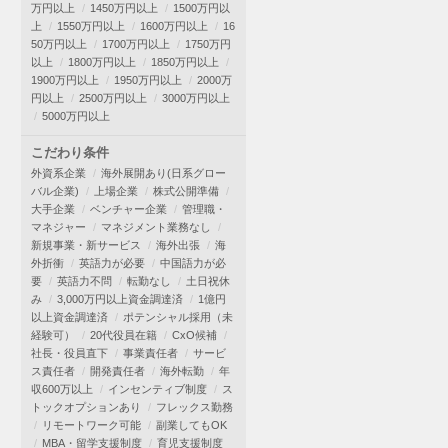
万円以上
1450万円以上
1500万円以
上
1550万円以上
1600万円以上
16
50万円以上
1700万円以上
1750万円
以上
1800万円以上
1850万円以上
1900万円以上
1950万円以上
2000万
円以上
2500万円以上
3000万円以上
5000万円以上
こだわり条件
外資系企業
海外展開あり(日系グロー
バル企業)
上場企業
株式公開準備
大手企業
ベンチャー企業
管理職・
マネジャー
マネジメント業務なし
新規事業・新サービス
海外出張
海
外折衝
英語力が必要
中国語力が必
要
英語力不問
転勤なし
土日祝休
み
3,000万円以上資金調達済
1億円
以上資金調達済
ポテンシャル採用（未
経験可）
20代役員在籍
CxO候補
社長・役員直下
事業責任者
サービ
ス責任者
開発責任者
海外転勤
年
収600万以上
インセンティブ制度
ス
トックオプションあり
フレックス勤務
リモートワーク可能
副業してもOK
MBA・留学支援制度
育児支援制度