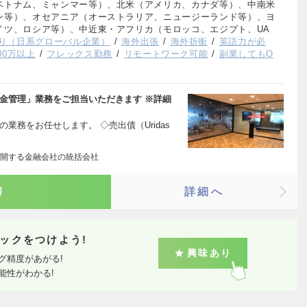
ベトナム、ミャンマー等）、北米（アメリカ、カナダ等）、中南米
ン等）、オセアニア（オーストラリア、ニュージーランド等）、ヨ
イツ、ロシア等）、中近東・アフリカ（モロッコ、エジプト、UA
り（日系グローバル企業）
海外出張
海外折衝
英語力が必
00万以上
フレックス勤務
リモートワーク可能
副業してもO
金管理」業務をご担当いただきます ※詳細
業務をお任せします。 ◇売出債（Uridas
…
開する金融会社の統括会社
り
詳細へ
ックをつけよう!
興味あり
グ精度があがる!
能性がわかる!