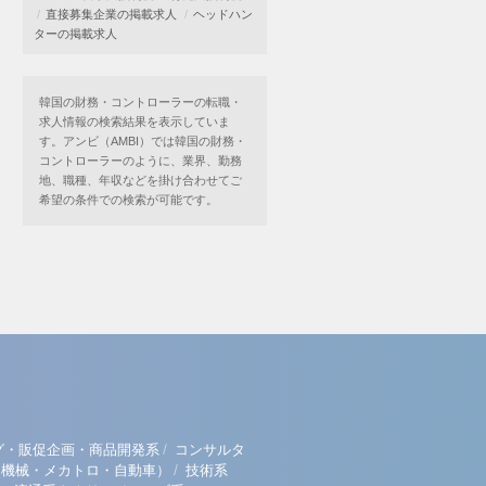
直接募集企業の掲載求人
ヘッドハン
ターの掲載求人
韓国の財務・コントローラーの転職・
求人情報の検索結果を表示していま
す。アンビ（AMBI）では韓国の財務・
コントローラーのように、業界、勤務
地、職種、年収などを掛け合わせてご
希望の条件での検索が可能です。
/
グ・販促企画・商品開発系
コンサルタ
/
（機械・メカトロ・自動車）
技術系