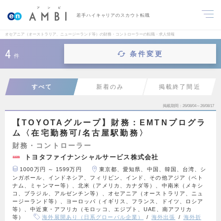
若手ハイキャリアのスカウト転職
オセアニア（オーストラリア、ニュージーランド等）の財務・コントローラーの転職・求人情報
4
条件変更
件
すべて
新着のみ
掲載終了間近
掲載期間
26/08/04～26/08/17
【TOYOTAグループ】財務：EMTNプログラ
ム〈在宅勤務可/名古屋駅勤務〉
財務・コントローラー
トヨタファイナンシャルサービス株式会社
1000万円 ～ 1599万円
東京都、愛知県、中国、韓国、台湾、シ
ンガポール、インドネシア、フィリピン、インド、その他アジア（ベト
ナム、ミャンマー等）、北米（アメリカ、カナダ等）、中南米（メキシ
コ、ブラジル、アルゼンチン等）、オセアニア（オーストラリア、ニュ
ージーランド等）、ヨーロッパ（イギリス、フランス、ドイツ、ロシア
等）、中近東・アフリカ（モロッコ、エジプト、UAE、南アフリカ
等）
海外展開あり（日系グローバル企業）
海外出張
海外折