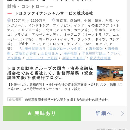
財務・コントローラー
トヨタファイナンシャルサービス株式会社
700万円 ～ 1199万円
東京都、愛知県、中国、韓国、台湾、シ
ンガポール、インドネシア、フィリピン、インド、その他アジア（ベト
ナム、ミャンマー等）、北米（アメリカ、カナダ等）、中南米（メキシ
コ、ブラジル、アルゼンチン等）、オセアニア（オーストラリア、ニュ
ージーランド等）、ヨーロッパ（イギリス、フランス、ドイツ、ロシア
等）、中近東・アフリカ（モロッコ、エジプト、UAE、南アフリカ
等）
海外展開あり（日系グローバル企業）
海外出張
海外折
衝
英語力が必要
土日祝休み
海外転勤
年収600万以上
フレッ
クス勤務
リモートワーク可能
副業してもOK
育児支援制度
トヨタ自動車グループの国内・海外金融統
括会社である当社にて、財務部業務（資金
調達支援/社債発行プログ…
【お任せしたい業務内容】 ■海外子会社の資金調達支援 ■金利リスク、信用リス
ク等の各リスク分野のポリシー・ガイドライン設定…
自動車販売金融サービス等を展開する金融会社の統括会社
会社概要
興味あり
詳細へ
掲載期間
26/07/27～26/08/09