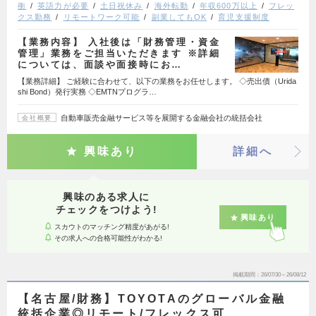
衝
英語力が必要
土日祝休み
海外転勤
年収600万以上
フレッ
クス勤務
リモートワーク可能
副業してもOK
育児支援制度
【業務内容】 入社後は「財務管理・資金
管理」業務をご担当いただきます ※詳細
については、面談や面接時にお…
【業務詳細】 ご経験に合わせて、以下の業務をお任せします。 ◇売出債（Urida
shi Bond）発行実務 ◇EMTNプログラ…
自動車販売金融サービス等を展開する金融会社の統括会社
会社概要
興味あり
詳細へ
興味のある求人に
チェックをつけよう!
興味あり
スカウトのマッチング精度があがる!
その求人への合格可能性がわかる!
掲載期間
26/07/30～26/08/12
【名古屋/財務】TOYOTAのグローバル金融
統括企業◎リモート/フレックス可