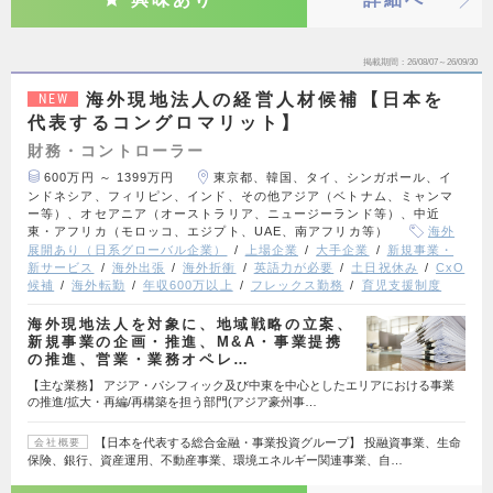
掲載期間
26/08/07～26/09/30
海外現地法人の経営人材候補【日本を
NEW
代表するコングロマリット】
財務・コントローラー
600万円 ～ 1399万円
東京都、韓国、タイ、シンガポール、イ
ンドネシア、フィリピン、インド、その他アジア（ベトナム、ミャンマ
ー等）、オセアニア（オーストラリア、ニュージーランド等）、中近
東・アフリカ（モロッコ、エジプト、UAE、南アフリカ等）
海外
展開あり（日系グローバル企業）
上場企業
大手企業
新規事業・
新サービス
海外出張
海外折衝
英語力が必要
土日祝休み
CxO
候補
海外転勤
年収600万以上
フレックス勤務
育児支援制度
海外現地法人を対象に、地域戦略の立案、
新規事業の企画・推進、M&A・事業提携
の推進、営業・業務オペレ…
【主な業務】 アジア・パシフィック及び中東を中心としたエリアにおける事業
の推進/拡大・再編/再構築を担う部門(アジア豪州事…
【日本を代表する総合金融・事業投資グループ】 投融資事業、生命
会社概要
保険、銀行、資産運用、不動産事業、環境エネルギー関連事業、自…