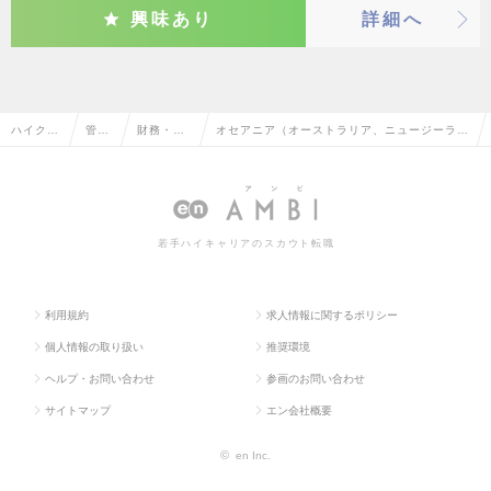
興味あり
詳細へ
ハイクラ
管理
財務・コ
オセアニア（オーストラリア、ニュージーラン
ス求人T
部門
ントロー
ド等）の財務・コントローラーの転職・求人情
OP
系
ラー
報一覧
若手ハイキャリアのスカウト転職
利用規約
求人情報に関するポリシー
個人情報の取り扱い
推奨環境
ヘルプ・お問い合わせ
参画のお問い合わせ
サイトマップ
エン会社概要
©
en Inc.