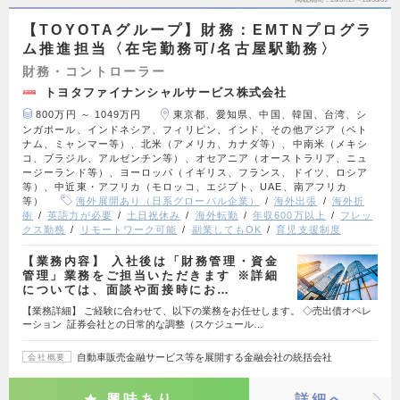
【TOYOTAグループ】財務：EMTNプログラ
ム推進担当〈在宅勤務可/名古屋駅勤務〉
財務・コントローラー
トヨタファイナンシャルサービス株式会社
800万円 ～ 1049万円
東京都、愛知県、中国、韓国、台湾、シ
ンガポール、インドネシア、フィリピン、インド、その他アジア（ベト
ナム、ミャンマー等）、北米（アメリカ、カナダ等）、中南米（メキシ
コ、ブラジル、アルゼンチン等）、オセアニア（オーストラリア、ニュ
ージーランド等）、ヨーロッパ（イギリス、フランス、ドイツ、ロシア
等）、中近東・アフリカ（モロッコ、エジプト、UAE、南アフリカ
等）
海外展開あり（日系グローバル企業）
海外出張
海外折
衝
英語力が必要
土日祝休み
海外転勤
年収600万以上
フレッ
クス勤務
リモートワーク可能
副業してもOK
育児支援制度
【業務内容】 入社後は「財務管理・資金
管理」業務をご担当いただきます ※詳細
については、面談や面接時にお…
【業務詳細】 ご経験に合わせて、以下の業務をお任せします。 ◇売出債オペレ
ーション 証券会社との日常的な調整（スケジュール…
自動車販売金融サービス等を展開する金融会社の統括会社
会社概要
興味あり
詳細へ