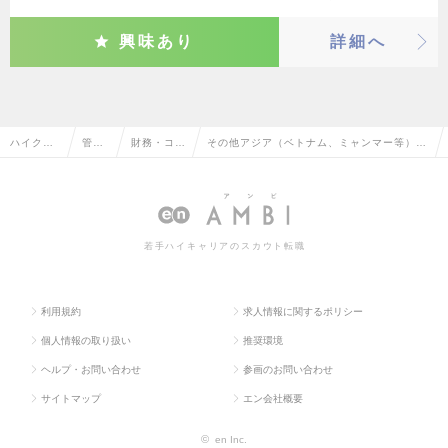
興味あり
詳細へ
ハイクラ
管理
財務・コン
その他アジア（ベトナム、ミャンマー等）の
ス求人TO
部門
トローラー
財務・コントローラーの転職・求人情報一覧
P
系
若手ハイキャリアのスカウト転職
利用規約
求人情報に関するポリシー
個人情報の取り扱い
推奨環境
ヘルプ・お問い合わせ
参画のお問い合わせ
サイトマップ
エン会社概要
©
en Inc.