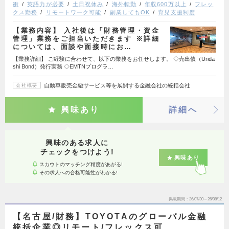
衝
英語力が必要
土日祝休み
海外転勤
年収600万以上
フレッ
クス勤務
リモートワーク可能
副業してもOK
育児支援制度
【業務内容】 入社後は「財務管理・資金
管理」業務をご担当いただきます ※詳細
については、面談や面接時にお…
【業務詳細】 ご経験に合わせて、以下の業務をお任せします。 ◇売出債（Urida
shi Bond）発行実務 ◇EMTNプログラ…
自動車販売金融サービス等を展開する金融会社の統括会社
会社概要
興味あり
詳細へ
興味のある求人に
チェックをつけよう!
興味あり
スカウトのマッチング精度があがる!
その求人への合格可能性がわかる!
掲載期間
26/07/30～26/08/12
【名古屋/財務】TOYOTAのグローバル金融
統括企業◎リモート/フレックス可