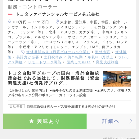
財務・コントローラー
トヨタファイナンシャルサービス株式会社
700万円 ～ 1199万円
東京都、愛知県、中国、韓国、台湾、シ
ンガポール、インドネシア、フィリピン、インド、その他アジア（ベト
ナム、ミャンマー等）、北米（アメリカ、カナダ等）、中南米（メキシ
コ、ブラジル、アルゼンチン等）、オセアニア（オーストラリア、ニュ
ージーランド等）、ヨーロッパ（イギリス、フランス、ドイツ、ロシア
等）、中近東・アフリカ（モロッコ、エジプト、UAE、南アフリカ
等）
海外展開あり（日系グローバル企業）
海外出張
海外折
衝
英語力が必要
土日祝休み
海外転勤
年収600万以上
フレッ
クス勤務
リモートワーク可能
副業してもOK
育児支援制度
トヨタ自動車グループの国内・海外金融統
括会社である当社にて、財務部業務（資金
調達支援/社債発行プログ…
【お任せしたい業務内容】 ■海外子会社の資金調達支援 ■金利リスク、信用リス
ク等の各リスク分野のポリシー・ガイドライン設定…
自動車販売金融サービス等を展開する金融会社の統括会社
会社概要
興味あり
詳細へ
掲載期間
26/07/27～26/08/09