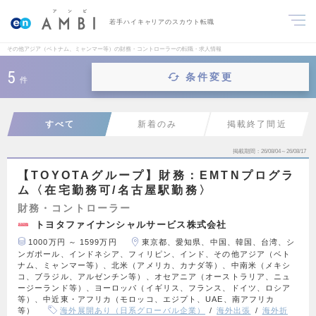
若手ハイキャリアのスカウト転職
その他アジア（ベトナム、ミャンマー等）の財務・コントローラーの転職・求人情報
5
条件変更
件
すべて
新着のみ
掲載終了間近
掲載期間
26/08/04～26/08/17
【TOYOTAグループ】財務：EMTNプログラ
ム〈在宅勤務可/名古屋駅勤務〉
財務・コントローラー
トヨタファイナンシャルサービス株式会社
1000万円 ～ 1599万円
東京都、愛知県、中国、韓国、台湾、シ
ンガポール、インドネシア、フィリピン、インド、その他アジア（ベト
ナム、ミャンマー等）、北米（アメリカ、カナダ等）、中南米（メキシ
コ、ブラジル、アルゼンチン等）、オセアニア（オーストラリア、ニュ
ージーランド等）、ヨーロッパ（イギリス、フランス、ドイツ、ロシア
等）、中近東・アフリカ（モロッコ、エジプト、UAE、南アフリカ
等）
海外展開あり（日系グローバル企業）
海外出張
海外折