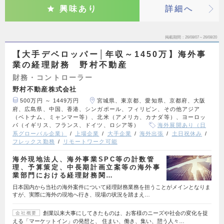
興味あり
詳細へ
掲載期間
26/08/07～26/08/20
【大手デベロッパー│年収～1450万】海外事
業の経理財務 野村不動産
財務・コントローラー
野村不動産株式会社
500万円 ～ 1449万円
宮城県、東京都、愛知県、京都府、大阪
府、広島県、中国、香港、シンガポール、フィリピン、その他アジア
（ベトナム、ミャンマー等）、北米（アメリカ、カナダ等）、ヨーロッ
パ（イギリス、フランス、ドイツ、ロシア等）
海外展開あり（日
系グローバル企業）
上場企業
大手企業
海外出張
土日祝休み
フレックス勤務
リモートワーク可能
海外現地法人、海外事業SPC等の計数管
理、予算策定、中長期計画立案等の海外事
業部門における経理財務関…
日本国内から当社の海外案件について経理財務業務を担うことがメインとなりま
すが、実際に海外の現地へ行き、現場の状況を踏まえ…
創業以来大事にしてきたものは、お客様のニーズや社会の変化を捉
会社概要
える「マーケットイン」の発想と、 住まい、働き、集い、憩う人々…