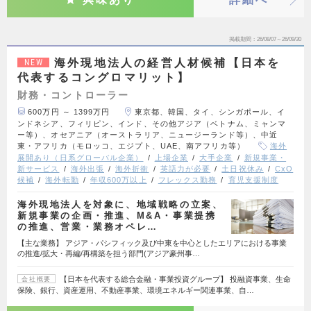
掲載期間
26/08/07～26/09/30
海外現地法人の経営人材候補【日本を
NEW
代表するコングロマリット】
財務・コントローラー
600万円 ～ 1399万円
東京都、韓国、タイ、シンガポール、イ
ンドネシア、フィリピン、インド、その他アジア（ベトナム、ミャンマ
ー等）、オセアニア（オーストラリア、ニュージーランド等）、中近
東・アフリカ（モロッコ、エジプト、UAE、南アフリカ等）
海外
展開あり（日系グローバル企業）
上場企業
大手企業
新規事業・
新サービス
海外出張
海外折衝
英語力が必要
土日祝休み
CxO
候補
海外転勤
年収600万以上
フレックス勤務
育児支援制度
海外現地法人を対象に、地域戦略の立案、
新規事業の企画・推進、M&A・事業提携
の推進、営業・業務オペレ…
【主な業務】 アジア・パシフィック及び中東を中心としたエリアにおける事業
の推進/拡大・再編/再構築を担う部門(アジア豪州事…
【日本を代表する総合金融・事業投資グループ】 投融資事業、生命
会社概要
保険、銀行、資産運用、不動産事業、環境エネルギー関連事業、自…