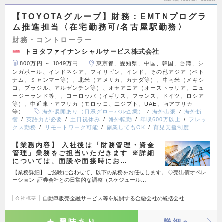
【TOYOTAグループ】財務：EMTNプログラ
ム推進担当〈在宅勤務可/名古屋駅勤務〉
財務・コントローラー
トヨタファイナンシャルサービス株式会社
800万円 ～ 1049万円
東京都、愛知県、中国、韓国、台湾、シ
ンガポール、インドネシア、フィリピン、インド、その他アジア（ベト
ナム、ミャンマー等）、北米（アメリカ、カナダ等）、中南米（メキシ
コ、ブラジル、アルゼンチン等）、オセアニア（オーストラリア、ニュ
ージーランド等）、ヨーロッパ（イギリス、フランス、ドイツ、ロシア
等）、中近東・アフリカ（モロッコ、エジプト、UAE、南アフリカ
等）
海外展開あり（日系グローバル企業）
海外出張
海外折
衝
英語力が必要
土日祝休み
海外転勤
年収600万以上
フレッ
クス勤務
リモートワーク可能
副業してもOK
育児支援制度
【業務内容】 入社後は「財務管理・資金
管理」業務をご担当いただきます ※詳細
については、面談や面接時にお…
【業務詳細】 ご経験に合わせて、以下の業務をお任せします。 ◇売出債オペレ
ーション 証券会社との日常的な調整（スケジュール…
自動車販売金融サービス等を展開する金融会社の統括会社
会社概要
興味あり
詳細へ