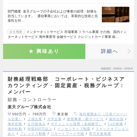
部門概要 楽天グループの子会社および事業の経理・財務を
担当しています。 通信事業においては、革新的な技術と先
進性を持…
インターネットサービス 市場事業 トラベル事業 その他、国内イン
会社概要
ターネットサービス 海外事業等 金融サービス クレジットカード事業 銀…
興味あり
詳細へ
掲載期間
26/08/06～26/08/19
財務経理戦略部 コーポレート・ビジネスア
カウンティング・固定資産・税務グループ：
メンバー
財務・コントローラー
楽天グループ株式会社
550万円 ～ 799万円
東京都
海外展開あり（日系グローバ
ル企業）
上場企業
大手企業
新規事業・新サービス
海外出張
海外折衝
土日祝休み
ポテンシャル採用（未経験可）
CxO候補
海外転勤
年収600万以上
インセンティブ制度
ストックオプション
あり
フレックス勤務
リモートワーク可能
育児支援制度