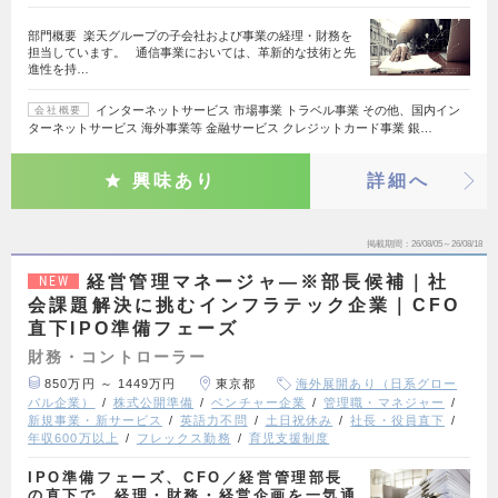
部門概要 楽天グループの子会社および事業の経理・財務を
担当しています。 通信事業においては、革新的な技術と先
進性を持…
インターネットサービス 市場事業 トラベル事業 その他、国内イン
会社概要
ターネットサービス 海外事業等 金融サービス クレジットカード事業 銀…
興味あり
詳細へ
掲載期間
26/08/05～26/08/18
経営管理マネージャ―※部長候補｜社
NEW
会課題解決に挑むインフラテック企業｜CFO
直下IPO準備フェーズ
財務・コントローラー
850万円 ～ 1449万円
東京都
海外展開あり（日系グロー
バル企業）
株式公開準備
ベンチャー企業
管理職・マネジャー
新規事業・新サービス
英語力不問
土日祝休み
社長・役員直下
年収600万以上
フレックス勤務
育児支援制度
IPO準備フェーズ、CFO／経営管理部長
の直下で、経理・財務・経営企画を一気通