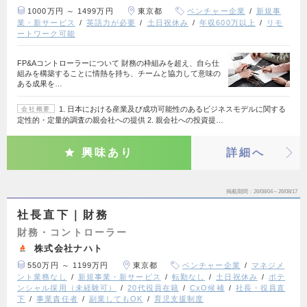
1000万円 ～ 1499万円
東京都
ベンチャー企業
新規事
業・新サービス
英語力が必要
土日祝休み
年収600万以上
リモ
ートワーク可能
FP&Aコントローラーについて 財務の枠組みを超え、自ら仕
組みを構築することに情熱を持ち、チームと協力して意味の
ある成果を…
1. 日本における産業及び成功可能性のあるビジネスモデルに関する
会社概要
定性的・定量的調査の親会社への提供 2. 親会社への投資提…
興味あり
詳細へ
掲載期間
26/08/04～26/08/17
社長直下｜財務
財務・コントローラー
株式会社ナハト
550万円 ～ 1199万円
東京都
ベンチャー企業
マネジメ
ント業務なし
新規事業・新サービス
転勤なし
土日祝休み
ポテ
ンシャル採用（未経験可）
20代役員在籍
CxO候補
社長・役員直
下
事業責任者
副業してもOK
育児支援制度