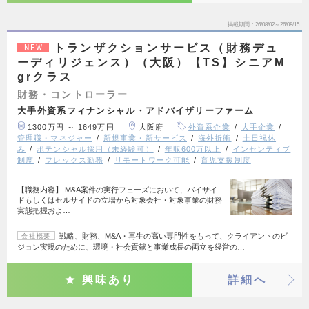
掲載期間
26/08/02～26/08/15
トランザクションサービス（財務デュ
NEW
ーディリジェンス）（大阪）【TS】シニアM
grクラス
財務・コントローラー
大手外資系フィナンシャル・アドバイザリーファーム
1300万円 ～ 1649万円
大阪府
外資系企業
大手企業
管理職・マネジャー
新規事業・新サービス
海外折衝
土日祝休
み
ポテンシャル採用（未経験可）
年収600万以上
インセンティブ
制度
フレックス勤務
リモートワーク可能
育児支援制度
【職務内容】 M&A案件の実行フェーズにおいて、バイサイ
ドもしくはセルサイドの立場から対象会社・対象事業の財務
実態把握およ…
戦略、財務、M&A・再生の高い専門性をもって、クライアントのビ
会社概要
ジョン実現のために、環境・社会貢献と事業成長の両立を経営の…
興味あり
詳細へ