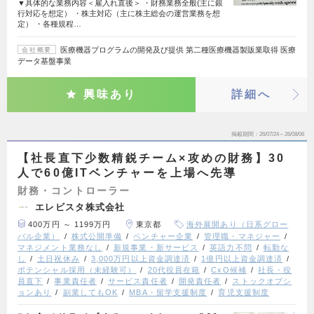
▼具体的な業務内容＜雇入れ直後＞ ・財務業務全般(主に銀
行対応を想定） ・株主対応（主に株主総会の運営業務を想
定） ・各種規程…
医療機器プログラムの開発及び提供 第二種医療機器製販業取得 医療
会社概要
データ基盤事業
興味あり
詳細へ
掲載期間
26/07/24～26/08/06
【社長直下少数精鋭チーム×攻めの財務】30
人で60億ITベンチャーを上場へ先導
財務・コントローラー
エレビスタ株式会社
400万円 ～ 1199万円
東京都
海外展開あり（日系グロー
バル企業）
株式公開準備
ベンチャー企業
管理職・マネジャー
マネジメント業務なし
新規事業・新サービス
英語力不問
転勤な
し
土日祝休み
3,000万円以上資金調達済
1億円以上資金調達済
ポテンシャル採用（未経験可）
20代役員在籍
CxO候補
社長・役
員直下
事業責任者
サービス責任者
開発責任者
ストックオプシ
ョンあり
副業してもOK
MBA・留学支援制度
育児支援制度