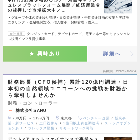
◆IFRS経験を積める◎／非対面キャッシ
ュレスプラットフォーム展開／経済産業省
の後押しで市場拡大中／…
・グループ全体の資金繰り管理・日次資金管理 ・中期資金計画の立案と実績モ
ニタリング ・金融機関対応、借入交渉、契約管理（借入…
クレジットカード、デビットカード、電子マネー等のキャッシュレ
会社概要
ス決済インフラ提供事業
興味あり
詳細へ
掲載期間
26/08/03～26/08/16
財務部長（CFO候補）累計120億円調達・日
本初の自然領域ユニコーンへの挑戦を財務か
ら牽引しませんか
財務・コントローラー
株式会社SANU
700万円 ～ 1199万円
東京都
ベンチャー企業
新規事
業・新サービス
土日祝休み
1億円以上資金調達済
ストックオプシ
ョンあり
フレックス勤務
リモートワーク可能
デット×アセットファイナンスで事業をス