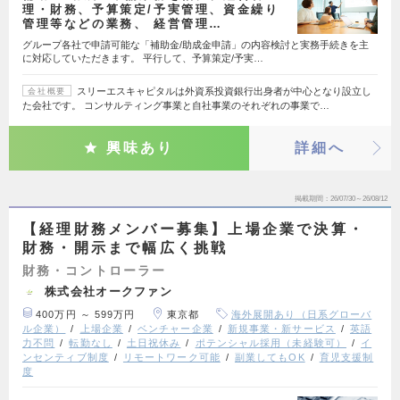
理・財務、予算策定/予実管理、資金繰り
管理等などの業務、 経営管理…
グループ各社で申請可能な「補助金/助成金申請」の内容検討と実務手続きを主
に対応していただきます。 平行して、予算策定/予実…
スリーエスキャピタルは外資系投資銀行出身者が中心となり設立し
会社概要
た会社です。 コンサルティング事業と自社事業のそれぞれの事業で…
興味あり
詳細へ
掲載期間
26/07/30～26/08/12
【経理財務メンバー募集】上場企業で決算・
財務・開示まで幅広く挑戦
財務・コントローラー
株式会社オークファン
400万円 ～ 599万円
東京都
海外展開あり（日系グローバ
ル企業）
上場企業
ベンチャー企業
新規事業・新サービス
英語
力不問
転勤なし
土日祝休み
ポテンシャル採用（未経験可）
イ
ンセンティブ制度
リモートワーク可能
副業してもOK
育児支援制
度