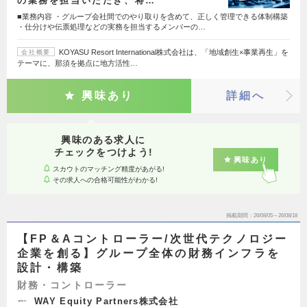
の業務を担当いただき、将…
■業務内容 ・グループ会社間でのやり取りを含めて、正しく管理できる体制構築
・仕分けや伝票処理などの実務を担当するメンバーの…
KOYASU Resort International株式会社は、「地域創生×事業再生」を
会社概要
テーマに、那須を拠点に地方活性…
興味あり
詳細へ
興味のある求人に
チェックをつけよう!
興味あり
スカウトのマッチング精度があがる!
その求人への合格可能性がわかる!
掲載期間
26/08/05～26/08/18
【FP＆Aコントローラー/次世代テクノロジー
企業を創る】グループ全体の財務インフラを
設計・構築
財務・コントローラー
WAY Equity Partners株式会社