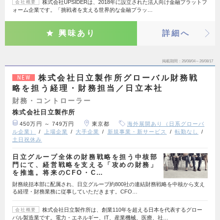
株式会社UPSIDERは、2018年に設立された法人向け金融プラットフ
会社概要
ォーム企業です。「挑戦者を支える世界的な金融プラッ…
興味あり
詳細へ
掲載期間
26/08/04～26/08/17
株式会社日立製作所グローバル財務戦
NEW
略を担う経理・財務担当／日立本社
財務・コントローラー
株式会社日立製作所
450万円 ～ 749万円
東京都
海外展開あり（日系グローバ
ル企業）
上場企業
大手企業
新規事業・新サービス
転勤なし
土日祝休み
日立グループ全体の財務戦略を担う中核部
門にて、経営戦略を支える「攻めの財務」
を推進。将来のCFO・C…
財務統括本部に配属され、日立グループ約800社の連結財務戦略を中核から支え
る経理・財務業務に従事していただきます。CFO…
株式会社日立製作所は、創業110年を超える日本を代表するグロー
会社概要
バル製造業です。電力・エネルギー、IT、産業機械、医療、社…