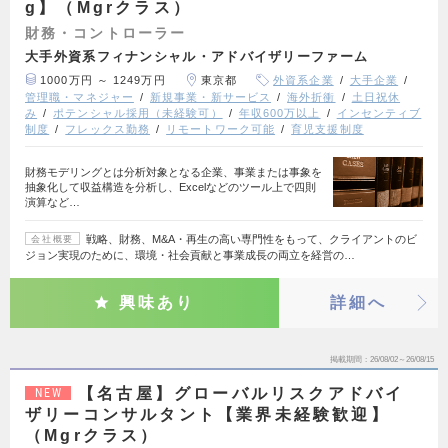
g】（Mgrクラス）
財務・コントローラー
大手外資系フィナンシャル・アドバイザリーファーム
1000万円 ～ 1249万円
東京都
外資系企業
大手企業
管理職・マネジャー
新規事業・新サービス
海外折衝
土日祝休
み
ポテンシャル採用（未経験可）
年収600万以上
インセンティブ
制度
フレックス勤務
リモートワーク可能
育児支援制度
財務モデリングとは分析対象となる企業、事業または事象を
抽象化して収益構造を分析し、Excelなどのツール上で四則
演算など…
戦略、財務、M&A・再生の高い専門性をもって、クライアントのビ
会社概要
ジョン実現のために、環境・社会貢献と事業成長の両立を経営の…
興味あり
詳細へ
掲載期間
26/08/02～26/08/15
【名古屋】グローバルリスクアドバイ
NEW
ザリーコンサルタント【業界未経験歓迎】
（Mgrクラス）