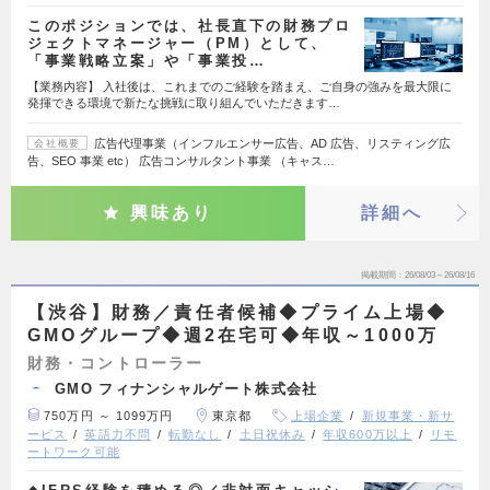
このポジションでは、社長直下の財務プロ
ジェクトマネージャー（PM）として、
「事業戦略立案」や「事業投…
【業務内容】 入社後は、これまでのご経験を踏まえ、ご自身の強みを最大限に
発揮できる環境で新たな挑戦に取り組んでいただきます…
広告代理事業（インフルエンサー広告、AD 広告、リスティング広
会社概要
告、SEO 事業 etc） 広告コンサルタント事業 （キャス…
興味あり
詳細へ
掲載期間
26/08/03～26/08/16
【渋谷】財務／責任者候補◆プライム上場◆
GMOグループ◆週2在宅可◆年収～1000万
財務・コントローラー
GMO フィナンシャルゲート株式会社
750万円 ～ 1099万円
東京都
上場企業
新規事業・新サ
ービス
英語力不問
転勤なし
土日祝休み
年収600万以上
リモ
ートワーク可能