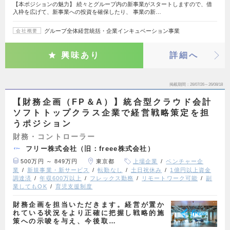
【本ポジションの魅力】 続々とグループ内の新事業がスタートしますので、借
入枠を広げて、新事業への投資を確保したり、 事業の新…
グループ全体経営統括・企業インキュベーション事業
会社概要
興味あり
詳細へ
掲載期間
26/07/26～26/08/18
【財務企画（FP＆A）】統合型クラウド会計
ソフトトップクラス企業で経営戦略策定を担
うポジション
財務・コントローラー
フリー株式会社（旧：freee株式会社）
500万円 ～ 849万円
東京都
上場企業
ベンチャー企
業
新規事業・新サービス
転勤なし
土日祝休み
1億円以上資金
調達済
年収600万以上
フレックス勤務
リモートワーク可能
副
業してもOK
育児支援制度
財務企画を担当いただきます。経営が置か
れている状況をより正確に把握し戦略的施
策への示唆を与え、今後取…