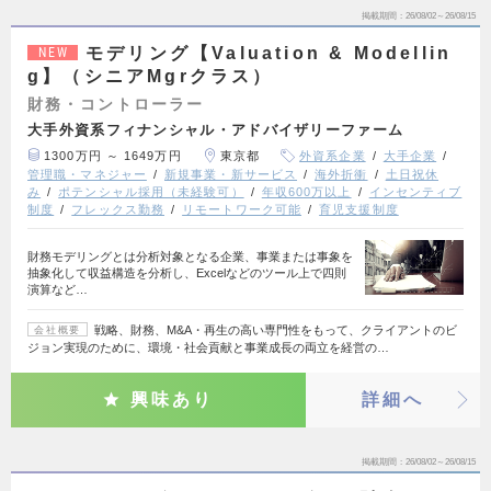
掲載期間
26/08/02～26/08/15
モデリング【Valuation & Modellin
NEW
g】（シニアMgrクラス）
財務・コントローラー
大手外資系フィナンシャル・アドバイザリーファーム
1300万円 ～ 1649万円
東京都
外資系企業
大手企業
管理職・マネジャー
新規事業・新サービス
海外折衝
土日祝休
み
ポテンシャル採用（未経験可）
年収600万以上
インセンティブ
制度
フレックス勤務
リモートワーク可能
育児支援制度
財務モデリングとは分析対象となる企業、事業または事象を
抽象化して収益構造を分析し、Excelなどのツール上で四則
演算など…
戦略、財務、M&A・再生の高い専門性をもって、クライアントのビ
会社概要
ジョン実現のために、環境・社会貢献と事業成長の両立を経営の…
興味あり
詳細へ
掲載期間
26/08/02～26/08/15