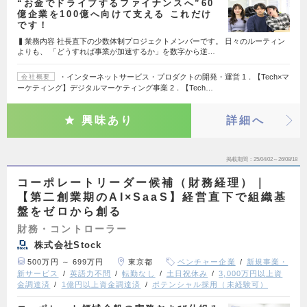
“お金でドライブするファイナンスへ”60
億企業を100億へ向けて支える これだけ
です！
▍業務内容 社長直下の少数体制プロジェクトメンバーです。 日々のルーティン
よりも、 「どうすれば事業が加速するか」を数字から逆…
・インターネットサービス・プロダクトの開発・運営 1．【Tech×マ
会社概要
ーケティング】デジタルマーケティング事業 2．【Tech…
興味あり
詳細へ
掲載期間
25/04/02～26/08/18
コーポレートリーダー候補（財務経理）｜
【第二創業期のAI×SaaS】経営直下で組織基
盤をゼロから創る
財務・コントローラー
株式会社Stock
500万円 ～ 699万円
東京都
ベンチャー企業
新規事業・
新サービス
英語力不問
転勤なし
土日祝休み
3,000万円以上資
金調達済
1億円以上資金調達済
ポテンシャル採用（未経験可）