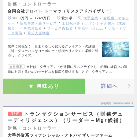
財務・コントローラー
合同会社デロイト トーマツ（リスクアドバイザリー）
1000万円 ～ 1249万円
愛知県
大手企業
管理職・マネジ
ャー
新規事業・新サービス
土日祝休み
ポテンシャル採用（未経
験可）
事業責任者
サービス責任者
年収600万以上
リモートワ
ーク可能
育児支援制度
業界に関係なく、目まぐるしく変わるクライアントの課題
（特にグローバルなコーポレート領域のリスク）に柔軟に対
応し、クライア…
当社は、クライアントが適切にリスクテイクし、的確に経営上の課
会社概要
題に対応するためのサービスを幅広く提供することで、クライアン…
興味あり
詳細へ
掲載期間
26/08/02～26/08/15
トランザクションサービス（財務デュ
NEW
ーディリジェンス）（リーダー～Mgr候補）
財務・コントローラー
大手外資系フィナンシャル・アドバイザリーファーム