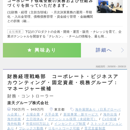
コーポレート領域全般の実務および仕組み
づくりを担っていただきます。
(1)財務・経理（主担当領域） ・月次決算業務の運用・早期
化 ・入出金管理、債権債務管理 ・資金繰り管理 ・金融機関
との折衝（融…
下記のプロダクトの企画・開発・運営・販売 ・ナレッジを育て、企
会社概要
業ポテンシャルを開放する「ナレカン」 ・チームの情報を、最も簡…
興味あり
詳細へ
掲載期間
26/08/06～26/08/19
財務経理戦略部 コーポレート・ビジネスア
カウンティング・固定資産・税務グループ：
マネージャー候補
財務・コントローラー
楽天グループ株式会社
700万円 ～ 949万円
東京都
海外展開あり（日系グローバ
ル企業）
上場企業
大手企業
新規事業・新サービス
海外出張
海外折衝
土日祝休み
ポテンシャル採用（未経験可）
CxO候補
海外転勤
年収600万以上
インセンティブ制度
ストックオプション
あり
フレックス勤務
リモートワーク可能
育児支援制度