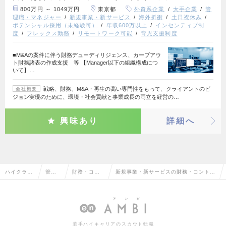
800万円 ～ 1049万円
東京都
外資系企業
大手企業
管
理職・マネジャー
新規事業・新サービス
海外折衝
土日祝休み
ポテンシャル採用（未経験可）
年収600万以上
インセンティブ制
度
フレックス勤務
リモートワーク可能
育児支援制度
■M&Aの案件に伴う財務デューディリジェンス、カーブアウ
ト財務諸表の作成支援 等 【Manager以下の組織構成につ
いて】…
戦略、財務、M&A・再生の高い専門性をもって、クライアントのビ
会社概要
ジョン実現のために、環境・社会貢献と事業成長の両立を経営の…
興味あり
詳細へ
ハイクラス
管理
財務・コン
新規事業・新サービスの財務・コントロ
求人TOP
部門
トローラー
ーラーの転職・求人情報一覧
系
若手ハイキャリアのスカウト転職