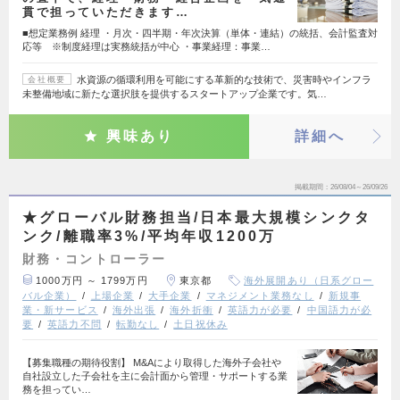
貫で担っていただきます…
■想定業務例 経理 ・月次・四半期・年次決算（単体・連結）の統括、会計監査対
応等 ※制度経理は実務統括が中心 ・事業経理：事業…
水資源の循環利用を可能にする革新的な技術で、災害時やインフラ
会社概要
未整備地域に新たな選択肢を提供するスタートアップ企業です。気…
興味あり
詳細へ
掲載期間
26/08/04～26/09/26
★グローバル財務担当/日本最大規模シンクタ
ンク/離職率3%/平均年収1200万
財務・コントローラー
1000万円 ～ 1799万円
東京都
海外展開あり（日系グロー
バル企業）
上場企業
大手企業
マネジメント業務なし
新規事
業・新サービス
海外出張
海外折衝
英語力が必要
中国語力が必
要
英語力不問
転勤なし
土日祝休み
【募集職種の期待役割】 M&Aにより取得した海外子会社や
自社設立した子会社を主に会計面から管理・サポートする業
務を担ってい…