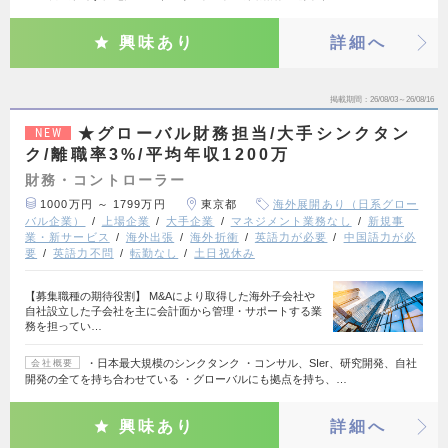
興味あり
詳細へ
掲載期間
26/08/03～26/08/16
★グローバル財務担当/大手シンクタン
NEW
ク/離職率3%/平均年収1200万
財務・コントローラー
1000万円 ～ 1799万円
東京都
海外展開あり（日系グロー
バル企業）
上場企業
大手企業
マネジメント業務なし
新規事
業・新サービス
海外出張
海外折衝
英語力が必要
中国語力が必
要
英語力不問
転勤なし
土日祝休み
【募集職種の期待役割】 M&Aにより取得した海外子会社や
自社設立した子会社を主に会計面から管理・サポートする業
務を担ってい…
・日本最大規模のシンクタンク ・コンサル、SIer、研究開発、自社
会社概要
開発の全てを持ち合わせている ・グローバルにも拠点を持ち、…
興味あり
詳細へ