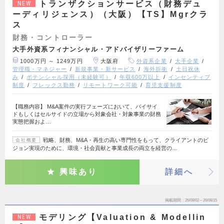
トランザクションサービス（財務デュ
NEW
ーディリジェンス）（大阪）【TS】Mgrクラ
ス
財務・コントローラー
大手外資系フィナンシャル・アドバイザリーファーム
1000万円 ～ 1249万円
大阪府
外資系企業
大手企業
管理職・マネジャー
新規事業・新サービス
海外折衝
土日祝休
み
ポテンシャル採用（未経験可）
年収600万以上
インセンティブ
制度
フレックス勤務
リモートワーク可能
育児支援制度
【職務内容】 M&A案件の実行フェーズにおいて、バイサイ
ドもしくはセルサイドの立場から対象会社・対象事業の財務
実態把握およ…
戦略、財務、M&A・再生の高い専門性をもって、クライアントのビ
会社概要
ジョン実現のために、環境・社会貢献と事業成長の両立を経営の…
興味あり
詳細へ
掲載期間
26/08/02～26/08/15
モデリング【Valuation & Modellin
NEW