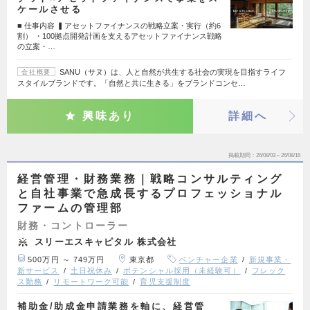
ケールさせる
■ 仕事内容 ▍アセットファイナンスの戦略立案・実行（約6
割） ・100拠点開発計画を支えるアセットファイナンス戦略
の立案・…
SANU（サヌ）は、人と自然が共生する社会の実現を目指すライフ
会社概要
スタイルブランドです。「自然と共に生きる」をブランドコンセ…
興味あり
詳細へ
掲載期間
26/08/03～26/08/16
経営管理・財務業務｜戦略コンサルティング
と自社事業で急成長するプロフェッショナル
ファームの管理部
財務・コントローラー
スリーエスキャピタル 株式会社
500万円 ～ 749万円
東京都
ベンチャー企業
新規事業・
新サービス
土日祝休み
ポテンシャル採用（未経験可）
フレック
ス勤務
リモートワーク可能
育児支援制度
補助金/助成金申請業務を軸に、経営管