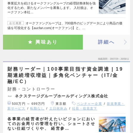
事業拡大を続けるオークファングループの経理財務体制を強
化するため、新たなメンバーを募集します。 入社後は、オ
ークファン本社…
オークファングループは、700億件のビッグデータにより商品の価
会社概要
値を可視化する【aucfan.com(オークファン)】と、…
興味あり
詳細へ
掲載期間
26/07/29～26/08/11
財務リーダー｜100事業目指す資金調達 | 19
期連続増収増益｜多角化ベンチャー（IT/金
融/EC）
財務・コントローラー
ネクステージグループホールディングス株式会社
500万円 ～ 699万円
東京都
ベンチャー企業
新規事業・
新サービス
転勤なし
土日祝休み
社長・役員直下
各事業の経営者が叶えたいビジョンにおい
てのお金周りの管理を行い、ショートさせ
ない仕組づくりや、 経営参…