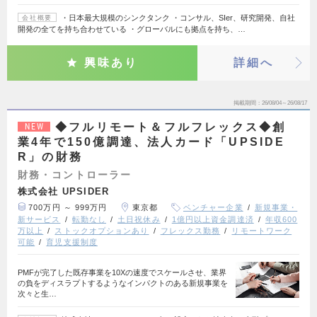
・日本最大規模のシンクタンク ・コンサル、SIer、研究開発、自社
会社概要
開発の全てを持ち合わせている ・グローバルにも拠点を持ち、…
興味あり
詳細へ
掲載期間
26/08/04～26/08/17
◆フルリモート＆フルフレックス◆創
NEW
業4年で150億調達、法人カード「UPSIDE
R」の財務
財務・コントローラー
株式会社 UPSIDER
700万円 ～ 999万円
東京都
ベンチャー企業
新規事業・
新サービス
転勤なし
土日祝休み
1億円以上資金調達済
年収600
万以上
ストックオプションあり
フレックス勤務
リモートワーク
可能
育児支援制度
PMFが完了した既存事業を10Xの速度でスケールさせ、業界
の負をディスラプトするようなインパクトのある新規事業を
次々と生…