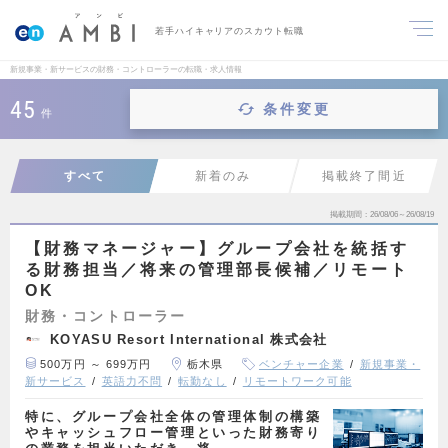
若手ハイキャリアのスカウト転職
新規事業・新サービスの財務・コントローラーの転職・求人情報
45
条件変更
件
すべて
新着のみ
掲載終了間近
掲載期間
26/08/06～26/08/19
【財務マネージャー】グループ会社を統括す
る財務担当／将来の管理部長候補／リモート
OK
財務・コントローラー
KOYASU Resort International 株式会社
500万円 ～ 699万円
栃木県
ベンチャー企業
新規事業・
新サービス
英語力不問
転勤なし
リモートワーク可能
特に、グループ会社全体の管理体制の構築
やキャッシュフロー管理といった財務寄り