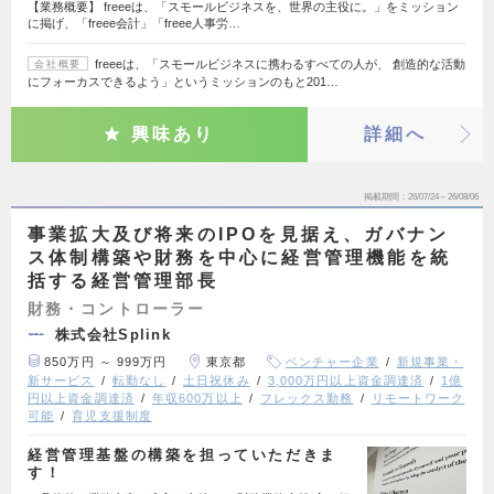
【業務概要】 freeeは、「スモールビジネスを、世界の主役に。」をミッション
に掲げ、「freee会計」「freee人事労…
freeeは、「スモールビジネスに携わるすべての人が、 創造的な活動
会社概要
にフォーカスできるよう」というミッションのもと201…
興味あり
詳細へ
掲載期間
26/07/24～26/08/06
事業拡大及び将来のIPOを見据え、ガバナン
ス体制構築や財務を中心に経営管理機能を統
括する経営管理部長
財務・コントローラー
株式会社Splink
850万円 ～ 999万円
東京都
ベンチャー企業
新規事業・
新サービス
転勤なし
土日祝休み
3,000万円以上資金調達済
1億
円以上資金調達済
年収600万以上
フレックス勤務
リモートワーク
可能
育児支援制度
経営管理基盤の構築を担っていただきま
す！