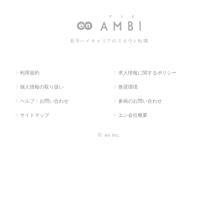
ラス求
学・素材・食
（化学・素材・食
学・素材・食品・衣料）の転
人TOP
品・衣料）
品・衣料）
職・求人情報一覧
若手ハイキャリアのスカウト転職
利用規約
求人情報に関するポリシー
個人情報の取り扱い
推奨環境
ヘルプ・お問い合わせ
参画のお問い合わせ
サイトマップ
エン会社概要
©
en Inc.