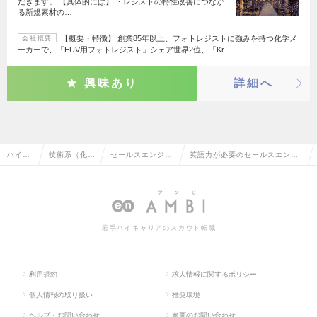
だきます。 【具体的には】 ・レジストの特性改善につなが
る新規素材の…
【概要・特徴】 創業85年以上、フォトレジストに強みを持つ化学メ
会社概要
ーカーで、「EUV用フォトレジスト」シェア世界2位、「Kr…
興味あり
詳細へ
ハイク
技術系（化
セールスエンジニ
英語力が必要のセールスエンジ
ラス求
学・素材・食
ア（化学・素材・
ニア（化学・素材・食品・衣
人TOP
品・衣料）
食品・衣料）
料）の転職・求人情報一覧
若手ハイキャリアのスカウト転職
利用規約
求人情報に関するポリシー
個人情報の取り扱い
推奨環境
ヘルプ・お問い合わせ
参画のお問い合わせ