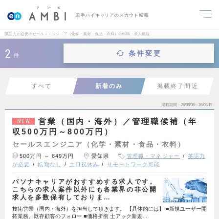
若手ハイキャリアのスカウト転職
英語力が必要のセールスエンジニア（化学・素材・食品・衣料）の転職・求人情報
2
条件変更
件
すべて
新着のみ
掲載終了間近
掲載期間
26/08/06～26/08/19
営業（国内・海外）／管理職候補（年
NEW
収500万円～800万円）
セールスエンジニア（化学・素材・食品・衣料）
500万円 ～ 849万円
愛知県
管理職・マネジャー
英語力
が必要
転勤なし
土日祝休み
リモートワーク可能
パソナキャリアがおすすめする求人です。
こちらの求人案件以外にも各業界の非公開
求人を多数保有しておりま…
技術営業（国内・海外）を担当して頂きます。 【具体的には】 ■新規ユーザー開
拓業務、既存顧客のフォロー ■価格折衝 士アック新規…