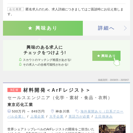
匿名求人のため、求人詳細につきましてはご面談時にお伝え致しま
会社概要
す。
興味あり
詳細へ
興味のある求人に
チェックをつけよう!
興味あり
スカウトのマッチング精度があがる!
その求人への合格可能性がわかる!
掲載期間
26/08/05～26/09/07
材料開発＜ArFレジスト＞
NEW
セールスエンジニア（化学・素材・食品・衣料）
東京応化工業
500万円 ～ 849万円
神奈川県
海外展開あり（日系グロー
バル企業）
上場企業
大手企業
英語力が必要
土日祝休み
世界シェアトップレベルのArFレジストの開発をご担当いた