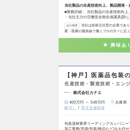
当社製品の生産技術向上、製品開発・
■業務詳細： 当社製品の生産技術向
・当社主力の労働安全衛生保護具(防
当社は技術立社型の企業であり
会社概要
業・医療の最前線で働くプロの方々に広
興味あ
【神戸】医薬品包装
生産技術・製造技術・エン
株式会社カナエ
400万円 ～ 549万円
兵庫県
験可）
育児支援制度
包装資材業界リーディングカンパニー
加工業務(充填/包装/検品など)をお任