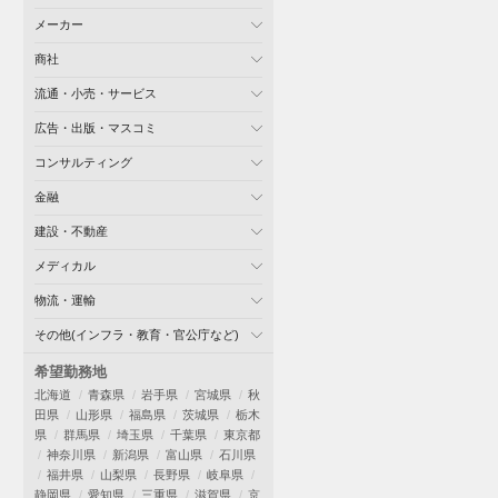
メーカー
商社
流通・小売・サービス
広告・出版・マスコミ
コンサルティング
金融
建設・不動産
メディカル
物流・運輸
その他(インフラ・教育・官公庁など)
希望勤務地
北海道
青森県
岩手県
宮城県
秋
田県
山形県
福島県
茨城県
栃木
県
群馬県
埼玉県
千葉県
東京都
神奈川県
新潟県
富山県
石川県
福井県
山梨県
長野県
岐阜県
静岡県
愛知県
三重県
滋賀県
京