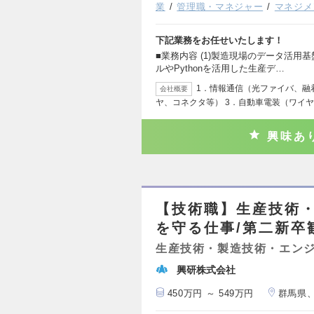
業
管理職・マネジャー
マネジメ
下記業務をお任せいたします！
■業務内容 (1)製造現場のデータ活用基盤（
ルやPythonを活用した生産デ…
1．情報通信（光ファイバ、融
会社概要
ヤ、コネクタ等） 3．自動車電装（ワイ
興味あ
【技術職】生産技術・
を守る仕事/第二新卒歓
生産技術・製造技術・エン
興研株式会社
450万円 ～ 549万円
群馬県