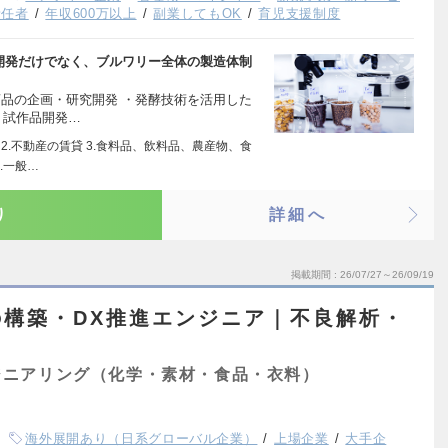
責任者
年収600万以上
副業してもOK
育児支援制度
究開発だけでなく、ブルワリー全体の製造体制
新商品の企画・研究開発 ・発酵技術を活用した
・試作品開発…
2.不動産の賃貸 3.食料品、飲料品、農産物、食
.一般…
り
詳細へ
掲載期間
26/07/27～26/09/19
構築・DX推進エンジニア｜不良解析・
ジニアリング（化学・素材・食品・衣料）
海外展開あり（日系グローバル企業）
上場企業
大手企