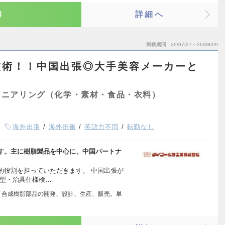
り
詳細へ
掲載期間
26/07/27～26/08/09
技術！！中国出張◎大手美容メーカーと
ジニアリング（化学・素材・食品・衣料）
海外出張
海外折衝
英語力不問
転勤なし
す。主に樹脂製品を中心に、中国パートナ
的役割を担っていただきます。 中国出張が
金型・治具仕様検…
 合成樹脂部品の開発、設計、生産、販売。単