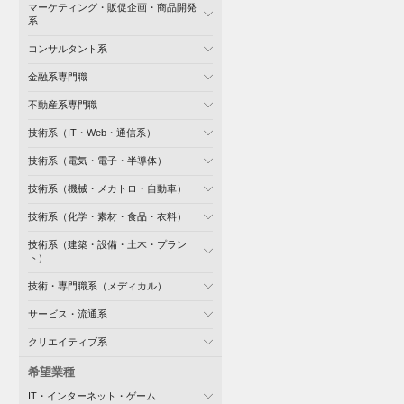
マーケティング・販促企画・商品開発
系
コンサルタント系
金融系専門職
不動産系専門職
技術系（IT・Web・通信系）
技術系（電気・電子・半導体）
技術系（機械・メカトロ・自動車）
技術系（化学・素材・食品・衣料）
技術系（建築・設備・土木・プラン
ト）
技術・専門職系（メディカル）
サービス・流通系
クリエイティブ系
希望業種
IT・インターネット・ゲーム