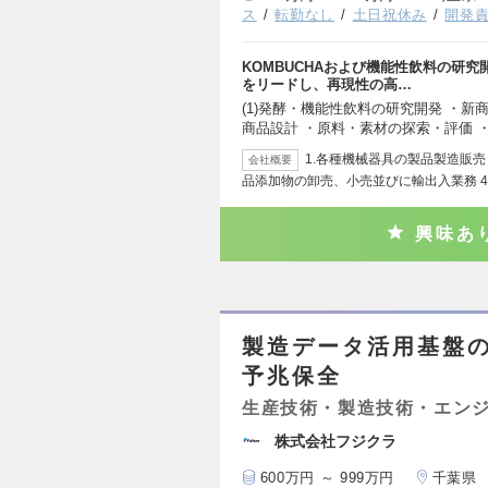
ス
転勤なし
土日祝休み
開発
KOMBUCHAおよび機能性飲料の研
をリードし、再現性の高…
(1)発酵・機能性飲料の研究開発 ・
商品設計 ・原料・素材の探索・評価 
1.各種機械器具の製品製造販売 
会社概要
品添加物の卸売、小売並びに輸出入業務 4
興味あ
製造データ活用基盤の
予兆保全
生産技術・製造技術・エン
株式会社フジクラ
600万円 ～ 999万円
千葉県