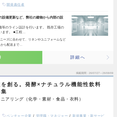
開発責任者
の設備更新など、弊社の建物から内部の設
備等のライン設計を行います。 既存工場の
ます。 ■工程…
ニーズに合わせて、リネンやユニフォームなど
収から配送まで…
り
詳細へ
掲載期間
26/07/27～26/08/09
盤を創る。発酵×ナチュラル機能性飲料
募集
ジニアリング（化学・素材・食品・衣料）
ベンチャー企業
管理職・マネジャー
新規事業・新サービ