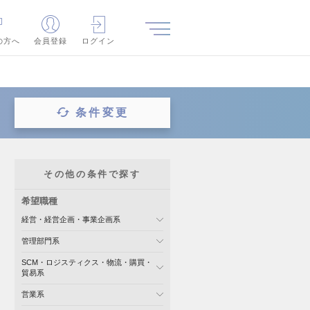
の方へ
会員登録
ログイン
条件変更
その他の条件で探す
希望職種
経営・経営企画・事業企画系
管理部門系
SCM・ロジスティクス・物流・購買・
貿易系
営業系