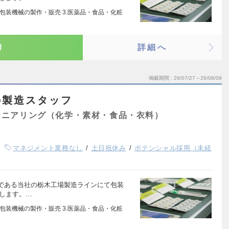
.包装機械の製作・販売 3.医薬品・食品・化粧
り
詳細へ
掲載期間
26/07/27～26/08/09
の製造スタッフ
ジニアリング（化学・素材・食品・衣料）
マネジメント業務なし
土日祝休み
ポテンシャル採用（未経
である当社の栃木工場製造ラインにて包装
せします。…
.包装機械の製作・販売 3.医薬品・食品・化粧