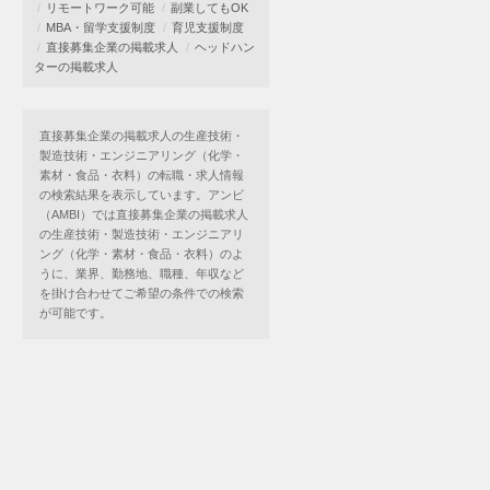
リモートワーク可能
副業してもOK
MBA・留学支援制度
育児支援制度
直接募集企業の掲載求人
ヘッドハン
ターの掲載求人
直接募集企業の掲載求人の生産技術・
製造技術・エンジニアリング（化学・
素材・食品・衣料）の転職・求人情報
の検索結果を表示しています。アンビ
（AMBI）では直接募集企業の掲載求人
の生産技術・製造技術・エンジニアリ
ング（化学・素材・食品・衣料）のよ
うに、業界、勤務地、職種、年収など
を掛け合わせてご希望の条件での検索
が可能です。