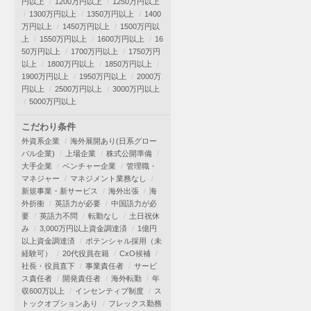
円以上
1200万円以上
1250万円以上
1300万円以上
1350万円以上
1400
万円以上
1450万円以上
1500万円以
上
1550万円以上
1600万円以上
16
50万円以上
1700万円以上
1750万円
以上
1800万円以上
1850万円以上
1900万円以上
1950万円以上
2000万
円以上
2500万円以上
3000万円以上
5000万円以上
こだわり条件
外資系企業
海外展開あり(日系グロー
バル企業)
上場企業
株式公開準備
大手企業
ベンチャー企業
管理職・
マネジャー
マネジメント業務なし
新規事業・新サービス
海外出張
海
外折衝
英語力が必要
中国語力が必
要
英語力不問
転勤なし
土日祝休
み
3,000万円以上資金調達済
1億円
以上資金調達済
ポテンシャル採用（未
経験可）
20代役員在籍
CxO候補
社長・役員直下
事業責任者
サービ
ス責任者
開発責任者
海外転勤
年
収600万以上
インセンティブ制度
ス
トックオプションあり
フレックス勤務