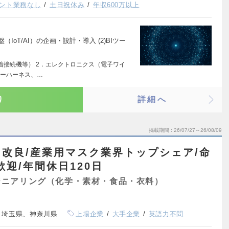
ント業務なし
土日祝休み
年収600万以上
IoT/AI）の企画・設計・導入 (2)BIツー
着接続機等） 2．エレクトロニクス（電子ワイ
ヤーハーネス、…
り
詳細へ
掲載期間
26/07/27～26/08/09
改良/産業用マスク業界トップシェア/命
迎/年間休日120日
ジニアリング（化学・素材・食品・衣料）
、埼玉県、神奈川県
上場企業
大手企業
英語力不問