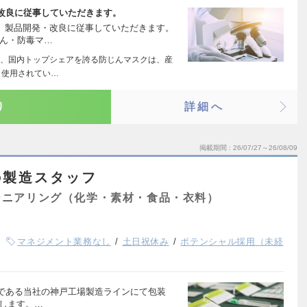
改良に従事していただきます。
上、製品開発・改良に従事していただきます。
じん・防毒マ…
、国内トップシェアを誇る防じんマスクは、産
く使用されてい…
り
詳細へ
掲載期間
26/07/27～26/08/09
の製造スタッフ
ジニアリング（化学・素材・食品・衣料）
マネジメント業務なし
土日祝休み
ポテンシャル採用（未経
である当社の神戸工場製造ラインにて包装
せします。…