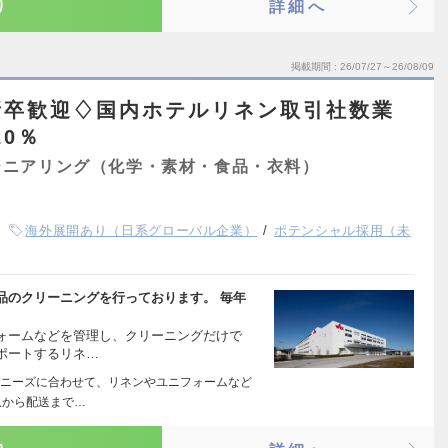
り
詳細へ
掲載期間
26/07/27～26/08/09
新卒歓迎♢国内ホテルリネン取引社数業
20％
ジニアリング（化学・素材・食品・衣料）
海外展開あり（日系グローバル企業）
ポテンシャル採用（未
品のクリーニングを行っております。 毎年
ォームなどを管理し、クリーニングだけで
ポートするリネ…
ニーズに合わせて、リネンやユニフォームなど
収から配送まで…