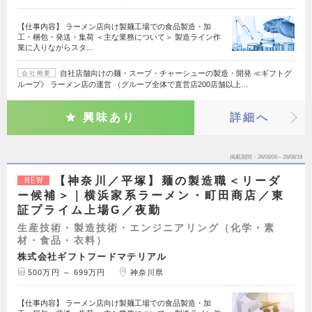
【仕事内容】 ラーメン店向け製麺工場での食品製造・加
工・梱包・発送・集荷 ＜主な業務について＞ 製造ライン作
業に入りながらスタ…
自社店舗向けの麺・スープ・チャーシューの製造・開発 ≪ギフトグ
会社概要
ループ》 ラーメン店の運営 （グループ全体で直営店200店舗以上…
興味あり
詳細へ
掲載期間
26/08/06～26/08/19
【神奈川／平塚】麺の製造職＜リーダ
NEW
ー候補＞｜横浜家系ラーメン・町田商店／東
証プライム上場G／夜勤
生産技術・製造技術・エンジニアリング（化学・素
材・食品・衣料）
株式会社ギフトフードマテリアル
500万円 ～ 699万円
神奈川県
【仕事内容】 ラーメン店向け製麺工場での食品製造・加