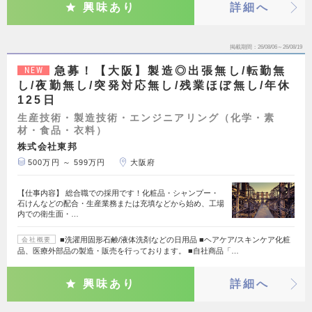
興味あり
詳細へ
掲載期間
26/08/06～26/08/19
急募！【大阪】製造◎出張無し/転勤無
NEW
し/夜勤無し/突発対応無し/残業ほぼ無し/年休
125日
生産技術・製造技術・エンジニアリング（化学・素
材・食品・衣料）
株式会社東邦
500万円 ～ 599万円
大阪府
【仕事内容】 総合職での採用です！化粧品・シャンプー・
石けんなどの配合・生産業務または充填などから始め、工場
内での衛生面・…
■洗濯用固形石鹸/液体洗剤などの日用品 ■ヘアケア/スキンケア化粧
会社概要
品、医療外部品の製造・販売を行っております。 ■自社商品「…
興味あり
詳細へ