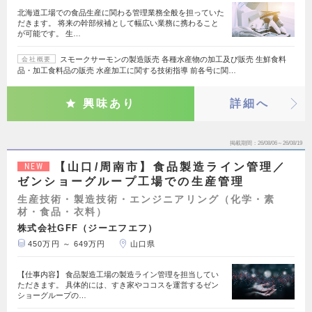
北海道工場での食品生産に関わる管理業務全般を担っていた
だきます。 将来の幹部候補として幅広い業務に携わること
が可能です。 生…
スモークサーモンの製造販売 各種水産物の加工及び販売 生鮮食料
会社概要
品・加工食料品の販売 水産加工に関する技術指導 前各号に関…
興味あり
詳細へ
掲載期間
26/08/06～26/08/19
【山口/周南市】食品製造ライン管理／
NEW
ゼンショーグループ工場での生産管理
生産技術・製造技術・エンジニアリング（化学・素
材・食品・衣料）
株式会社GFF（ジーエフエフ）
450万円 ～ 649万円
山口県
【仕事内容】 食品製造工場の製造ライン管理を担当してい
ただきます。 具体的には、すき家やココスを運営するゼン
ショーグループの…