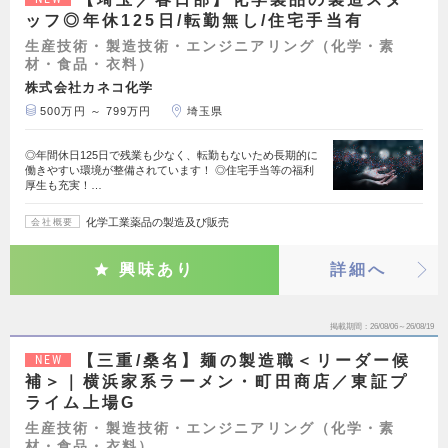
ッフ◎年休125日/転勤無し/住宅手当有
生産技術・製造技術・エンジニアリング（化学・素
材・食品・衣料）
株式会社カネコ化学
500万円 ～ 799万円
埼玉県
◎年間休日125日で残業も少なく、転勤もないため長期的に
働きやすい環境が整備されています！ ◎住宅手当等の福利
厚生も充実！…
化学工業薬品の製造及び販売
会社概要
興味あり
詳細へ
掲載期間
26/08/06～26/08/19
【三重/桑名】麺の製造職＜リーダー候
NEW
補＞｜横浜家系ラーメン・町田商店／東証プ
ライム上場G
生産技術・製造技術・エンジニアリング（化学・素
材・食品・衣料）