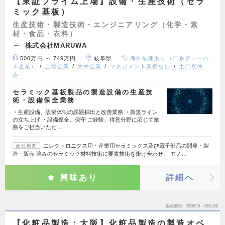
【東証プライム上場】設備・生産技術（セラ
ミック基板）
生産技術・製造技術・エンジニアリング（化学・素
材・食品・衣料）
株式会社MARUWA
500万円 ～ 749万円
岐阜県
海外展開あり（日系グローバ
ル企業）
上場企業
大手企業
マネジメント業務なし
土日祝休
み
セラミック基板製品の製造設備の生産技
術・設備保全業務
・生産設備、設備体制の課題抽出と改善業務 ・新規ライン
の立ち上げ ・設備保全、保守 ご経験、得意分野に応じて業
務をご担当いただ…
エレクトロニクス用・産業用セラミックス及び電子部品の開発・製
会社概要
造・販売 強みのセラミック材料技術に要素技術を掛け合わせ、 モノ…
興味あり
詳細へ
掲載期間
26/06/16～29/01/06
【化粧品製造：大阪】化粧品製造の製造オペ