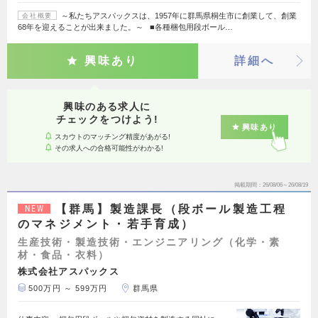
～私たちアスパックスは、1957年に群馬県桐生市に創業して、創業
会社概要
68年を迎えることが出来ました。～ ■各種梱包用段ボール…
興味あり
詳細へ
興味のある求人に
チェックをつけよう!
興味あり
スカウトのマッチング精度があがる!
その求人への合格可能性がわかる!
掲載期間
26/08/06～26/08/19
【群馬】製造課長（段ボール製造工程
NEW
のマネジメント・若手育成）
生産技術・製造技術・エンジニアリング（化学・素
材・食品・衣料）
株式会社アスパックス
500万円 ～ 599万円
群馬県