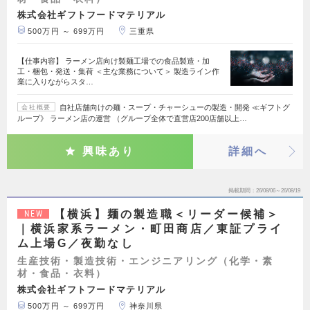
株式会社ギフトフードマテリアル
500万円 ～ 699万円
三重県
【仕事内容】 ラーメン店向け製麺工場での食品製造・加
工・梱包・発送・集荷 ＜主な業務について＞ 製造ライン作
業に入りながらスタ…
自社店舗向けの麺・スープ・チャーシューの製造・開発 ≪ギフトグ
会社概要
ループ》 ラーメン店の運営 （グループ全体で直営店200店舗以上…
興味あり
詳細へ
掲載期間
26/08/06～26/08/19
【横浜】麺の製造職＜リーダー候補＞
NEW
｜横浜家系ラーメン・町田商店／東証プライ
ム上場G／夜勤なし
生産技術・製造技術・エンジニアリング（化学・素
材・食品・衣料）
株式会社ギフトフードマテリアル
500万円 ～ 699万円
神奈川県