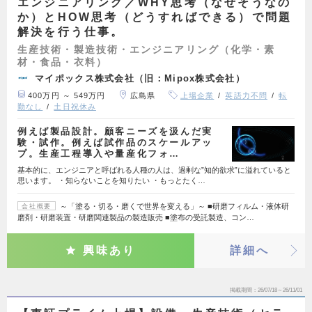
エンジニアリング／WHY思考（なぜそうなの
か）とHOW思考（どうすればできる）で問題
解決を行う仕事。
生産技術・製造技術・エンジニアリング（化学・素
材・食品・衣料）
マイポックス株式会社（旧：Mipox株式会社）
400万円 ～ 549万円
広島県
上場企業
英語力不問
転
勤なし
土日祝休み
例えば製品設計。顧客ニーズを汲んだ実
験・試作。例えば試作品のスケールアッ
プ。生産工程導入や量産化フォ…
基本的に、エンジニアと呼ばれる人種の人は、過剰な”知的欲求”に溢れていると
思います。 ・知らないことを知りたい ・もっとたく…
～「塗る・切る・磨くで世界を変える」～ ■研磨フィルム・液体研
会社概要
磨剤・研磨装置・研磨関連製品の製造販売 ■塗布の受託製造、コン…
興味あり
詳細へ
掲載期間
26/07/18～26/11/01