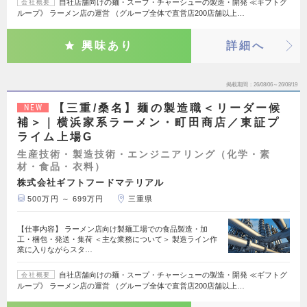
自社店舗向けの麺・スープ・チャーシューの製造・開発 ≪ギフトグ
会社概要
ループ》 ラーメン店の運営 （グループ全体で直営店200店舗以上…
興味あり
詳細へ
掲載期間
26/08/06～26/08/19
【三重/桑名】麺の製造職＜リーダー候
NEW
補＞｜横浜家系ラーメン・町田商店／東証プ
ライム上場G
生産技術・製造技術・エンジニアリング（化学・素
材・食品・衣料）
株式会社ギフトフードマテリアル
500万円 ～ 699万円
三重県
【仕事内容】 ラーメン店向け製麺工場での食品製造・加
工・梱包・発送・集荷 ＜主な業務について＞ 製造ライン作
業に入りながらスタ…
自社店舗向けの麺・スープ・チャーシューの製造・開発 ≪ギフトグ
会社概要
ループ》 ラーメン店の運営 （グループ全体で直営店200店舗以上…