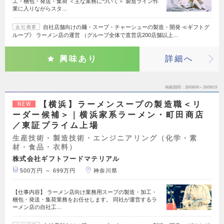
工・梱包・発送・集荷 ＜主な業務について＞ 製造ライン作
業に入りながらスタ…
自社店舗向けの麺・スープ・チャーシューの製造・開発 ≪ギフトグ
会社概要
ループ》 ラーメン店の運営 （グループ全体で直営店200店舗以上…
興味あり
詳細へ
掲載期間
26/08/06～26/08/19
【横浜】ラーメンスープの製造職＜リ
NEW
ーダー候補＞｜横浜家系ラーメン・町田商店
／東証プライム上場
生産技術・製造技術・エンジニアリング（化学・素
材・食品・衣料）
株式会社ギフトフードマテリアル
500万円 ～ 699万円
神奈川県
【仕事内容】 ラーメン店向け業務用スープの製造・加工・
梱包・発送・集荷業務をお任せします。 同社が運営するラ
ーメン店の自社工…