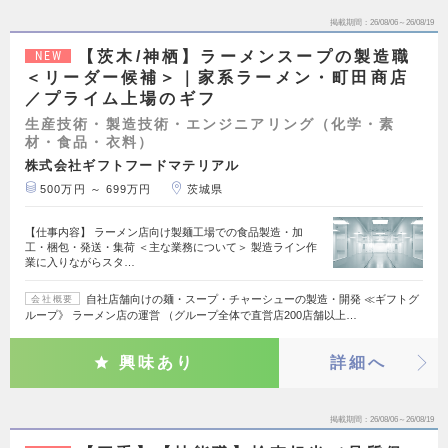
掲載期間
26/08/06～26/08/19
【茨木/神栖】ラーメンスープの製造職
NEW
＜リーダー候補＞｜家系ラーメン・町田商店
／プライム上場のギフ
生産技術・製造技術・エンジニアリング（化学・素
材・食品・衣料）
株式会社ギフトフードマテリアル
500万円 ～ 699万円
茨城県
【仕事内容】 ラーメン店向け製麺工場での食品製造・加
工・梱包・発送・集荷 ＜主な業務について＞ 製造ライン作
業に入りながらスタ…
自社店舗向けの麺・スープ・チャーシューの製造・開発 ≪ギフトグ
会社概要
ループ》 ラーメン店の運営 （グループ全体で直営店200店舗以上…
興味あり
詳細へ
掲載期間
26/08/06～26/08/19