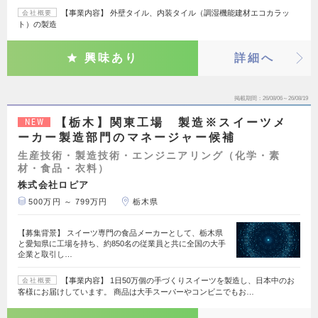
【事業内容】 外壁タイル、内装タイル（調湿機能建材エコカラッ
会社概要
ト）の製造
興味あり
詳細へ
掲載期間
26/08/06～26/08/19
【栃木】関東工場 製造※スイーツメ
NEW
ーカー製造部門のマネージャー候補
生産技術・製造技術・エンジニアリング（化学・素
材・食品・衣料）
株式会社ロピア
500万円 ～ 799万円
栃木県
【募集背景】 スイーツ専門の食品メーカーとして、栃木県
と愛知県に工場を持ち、約850名の従業員と共に全国の大手
企業と取引し…
【事業内容】 1日50万個の手づくりスイーツを製造し、日本中のお
会社概要
客様にお届けしています。 商品は大手スーパーやコンビニでもお…