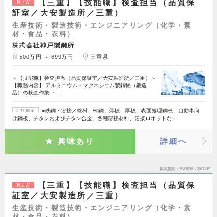
【三重】【技能職】検査担当（品質保
NEW
証室／大安製造所／三重）
生産技術・製造技術・エンジニアリング（化学・素
材・食品・衣料）
株式会社神戸製鋼所
500万円 ～ 699万円
三重県
＜【技能職】検査担当（品質保証室／大安製造所／三重）＞
【職務内容】 アルミニウム・マグネシウム製鋳物（鍛造
品）の検査作業 ・…
●鉄鋼・溶接／線材、棒鋼、薄板、厚板、表面処理鋼板、自動車向
会社概要
け鋼板、チタンおよびチタン合金、各種溶接材料、溶接ロボットな…
興味あり
詳細へ
掲載期間
26/08/06～26/08/19
【三重】【技能職】検査担当（品質保
NEW
証室／大安製造所／三重）
生産技術・製造技術・エンジニアリング（化学・素
材・食品・衣料）