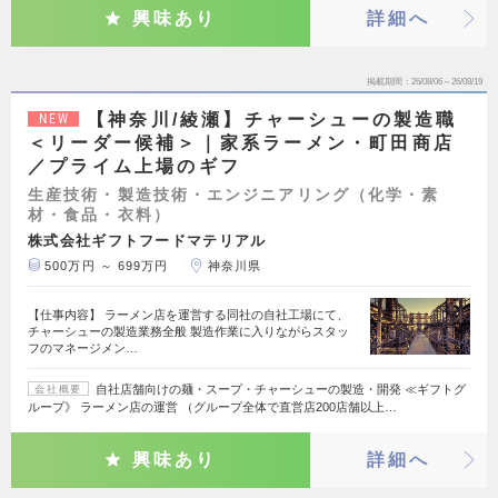
興味あり
詳細へ
掲載期間
26/08/06～26/08/19
【神奈川/綾瀬】チャーシューの製造職
NEW
＜リーダー候補＞｜家系ラーメン・町田商店
／プライム上場のギフ
生産技術・製造技術・エンジニアリング（化学・素
材・食品・衣料）
株式会社ギフトフードマテリアル
500万円 ～ 699万円
神奈川県
【仕事内容】 ラーメン店を運営する同社の自社工場にて、
チャーシューの製造業務全般 製造作業に入りながらスタッ
フのマネージメン…
自社店舗向けの麺・スープ・チャーシューの製造・開発 ≪ギフトグ
会社概要
ループ》 ラーメン店の運営 （グループ全体で直営店200店舗以上…
興味あり
詳細へ