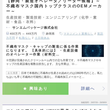
【静岡・製造オペレータ／リーダー候補】～
不織布マスク国内トップクラスのOEMメーカ
ー～
生産技術・製造技術・エンジニアリング（化学・素
材・食品・衣料）
サンエムパッケージ株式会社
400万円 ～ 449万円
静岡県
マネジメント業務なし
英語
力不問
転勤なし
土日祝休み
不織布マスク・キャップの製造に係る作業
になります。 【具体的には】 ・生産設備
のオペレーター作業（材料交…
※空調が完備されたクリーンルーム内での立ち作業です。 ※不織布マスクやキ
ャップの生産設備を複数台担当します。 主な作業は、ロ…
日本で本格的に不織布が生産され始めたのは1960年代のこと。私た
会社概要
ちはいち早く不織布の可能性に着目し、不織布加工メーカーと…
興味あり
詳細へ
掲載期間
26/07/26～26/09/04