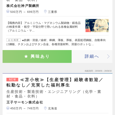
株式会社神戸製鋼所
500万円 ～ 699万円
三重県
【職務内容】 アルミニウム・マグネシウム製鋳物・鍛造品
の検査作業 ・航空・宇宙分野で用いられる各種金属材料
（アルミニウム・マ…
●鉄鋼・溶接／線材、棒鋼、薄板、厚板、表面処理鋼板、自動車向
会社概要
け鋼板、チタンおよびチタン合金、各種溶接材料、溶接ロボットな…
興味あり
詳細へ
掲載期間
26/08/06～26/08/19
≪苫小牧≫【生産管理】経験者歓迎／
NEW
転勤なし／充実した福利厚生
生産技術・製造技術・エンジニアリング（化学・素
材・食品・衣料）
王子サーモン株式会社
450万円 ～ 749万円
北海道