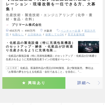
レーション・現場改善を一任できる方、大募
集！
生産技術・製造技術・エンジニアリング（化学・素
材・食品・衣料）
プリマール株式会社
450万円 ～ 499万円
大阪府
ベンチャー企業
英語力不
問
転勤なし
土日祝休み
副業してもOK
育児支援制度
・化粧品の製造設備（特に充填包装機器）
のセットアップ・解体 ・化粧品が計画通
り生産されるように充填包装…
・化粧品の製造設備（特に充填包装機器）のセットアップ ・化粧品が計画通り
生産されるように充填包装生産ラインの現場オペレーシ…
化粧品、医薬部外品の受託(ODM)製造、及び製造販売。 弊社は、
会社概要
「お客様の夢をかなえる化粧品・会社であること」を信念に、”…
興味あり
詳細へ