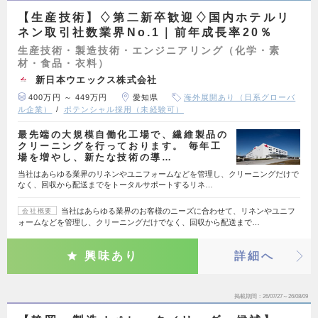
【生産技術】♢第二新卒歓迎♢国内ホテルリ
ネン取引社数業界No.1｜前年成長率20％
生産技術・製造技術・エンジニアリング（化学・素
材・食品・衣料）
新日本ウエックス株式会社
400万円 ～ 449万円
愛知県
海外展開あり（日系グローバ
ル企業）
ポテンシャル採用（未経験可）
最先端の大規模自働化工場で、繊維製品の
クリーニングを行っております。 毎年工
場を増やし、新たな技術の導…
当社はあらゆる業界のリネンやユニフォームなどを管理し、クリーニングだけで
なく、回収から配送までをトータルサポートするリネ…
当社はあらゆる業界のお客様のニーズに合わせて、リネンやユニフ
会社概要
ォームなどを管理し、クリーニングだけでなく、回収から配送まで…
興味あり
詳細へ
掲載期間
26/07/27～26/08/09