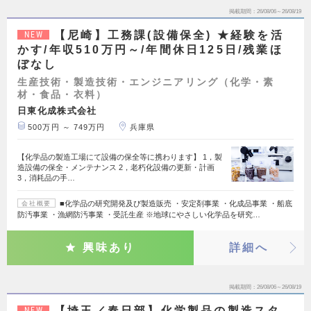
掲載期間
26/08/06～26/08/19
【尼崎】工務課(設備保全) ★経験を活
NEW
かす/年収510万円～/年間休日125日/残業ほ
ぼなし
生産技術・製造技術・エンジニアリング（化学・素
材・食品・衣料）
日東化成株式会社
500万円 ～ 749万円
兵庫県
【化学品の製造工場にて設備の保全等に携わります】 1，製
造設備の保全・メンテナンス 2，老朽化設備の更新・計画
3，消耗品の手…
■化学品の研究開発及び製造販売 ・安定剤事業 ・化成品事業 ・船底
会社概要
防汚事業 ・漁網防汚事業 ・受託生産 ※地球にやさしい化学品を研究…
興味あり
詳細へ
掲載期間
26/08/06～26/08/19
【埼玉／春日部】化学製品の製造スタ
NEW