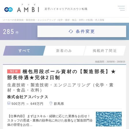
若手ハイキャリアのスカウト転職
メーカーの生産技術・製造技術・エンジニアリング（化学・素材・食品・衣料）の転職・求人情報
285
条件変更
件
すべて
新着のみ
掲載終了間近
掲載期間
26/08/06～26/08/19
梱包用段ボール資材の【製造部長】★
NEW
部長待遇★完休2日制
生産技術・製造技術・エンジニアリング（化学・素
材・食品・衣料）
株式会社アスパックス
500万円 ～ 649万円
群馬県
【仕事内容】 まずはスキル・経験に応じた業務をお任せ！
スタッフの育成・業務の効率化に向けた改善など製造部門全
体の管理をお任…