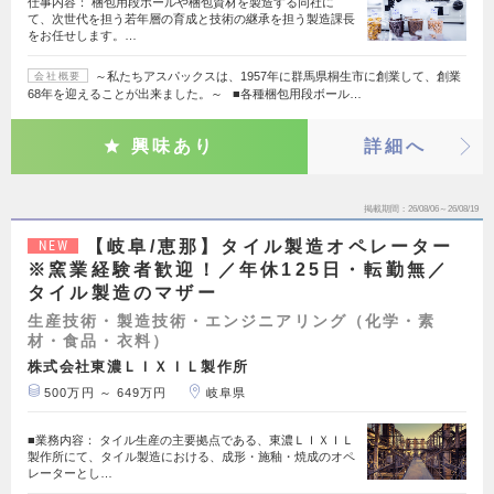
仕事内容： 梱包用段ボールや梱包資材を製造する同社に
て、次世代を担う若年層の育成と技術の継承を担う製造課長
をお任せします。…
～私たちアスパックスは、1957年に群馬県桐生市に創業して、創業
会社概要
68年を迎えることが出来ました。～ ■各種梱包用段ボール…
興味あり
詳細へ
掲載期間
26/08/06～26/08/19
【岐阜/恵那】タイル製造オペレーター
NEW
※窯業経験者歓迎！／年休125日・転勤無／
タイル製造のマザー
生産技術・製造技術・エンジニアリング（化学・素
材・食品・衣料）
株式会社東濃ＬＩＸＩＬ製作所
500万円 ～ 649万円
岐阜県
■業務内容： タイル生産の主要拠点である、東濃ＬＩＸＩＬ
製作所にて、タイル製造における、成形・施釉・焼成のオペ
レーターとし…