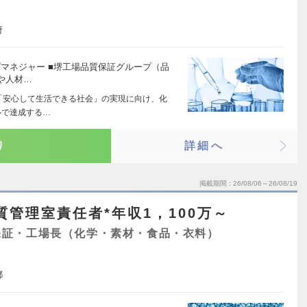
府
ープマネジャー ■堺工場品質保証グループ（品
や人材…
と「安心して生活できる社会」の実現に向け、化
ルで達成する…
り
詳細へ
掲載期間
26/08/06～26/08/19
質管理室責任者*年収1，100万～
保証・工場長（化学・素材・食品・衣料）
都