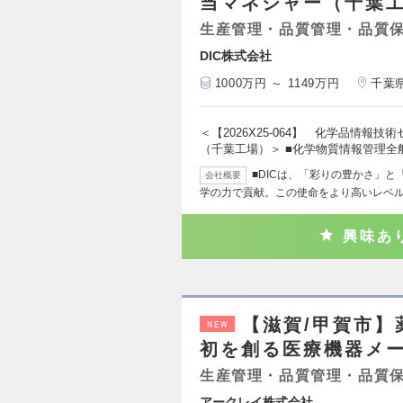
当マネジャー（千葉
生産管理・品質管理・品質
DIC株式会社
1000万円 ～ 1149万円
千葉
＜【2026X25-064】 化学品情
（千葉工場）＞ ■化学物質情報管理全
■DICは、「彩りの豊かさ」
会社概要
学の力で貢献。この使命をより高いレベ
興味あ
【滋賀/甲賀市
NEW
初を創る医療機器メ
生産管理・品質管理・品質
アークレイ株式会社