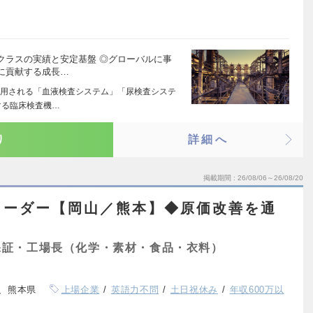
クラスの実績と安定基盤 ◎グローバルに事
に貢献する成長…
用される「血液検査システム」「尿検査システ
する臨床検査機…
り
詳細へ
掲載期間
26/08/06～26/08/20
リーダー【岡山／熊本】◆原価改善を通
保証・工場長（化学・素材・食品・衣料）
、熊本県
上場企業
英語力不問
土日祝休み
年収600万以