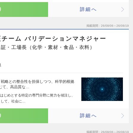
り
詳細へ
掲載期間
26/08/06～26/08/19
証チーム バリデーションマネジャー
保証・工場長（化学・素材・食品・衣料）
県
・戦略との整合性を担保しつつ、科学的根拠
じて、高品質な…
はじめとする特定の専門分野に努力を傾注し、
として、社会に…
り
詳細へ
掲載期間
26/08/06～26/08/19