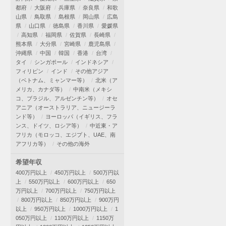
都府
大阪府
兵庫県
奈良県
和歌
山県
鳥取県
島根県
岡山県
広島
県
山口県
徳島県
香川県
愛媛県
高知県
福岡県
佐賀県
長崎県
熊本県
大分県
宮崎県
鹿児島県
沖縄県
中国
韓国
香港
台湾
タイ
シンガポール
インドネシア
フィリピン
インド
その他アジア
（ベトナム、ミャンマー等）
北米（ア
メリカ、カナダ等）
中南米（メキシ
コ、ブラジル、アルゼンチン等）
オセ
アニア（オーストラリア、ニュージーラ
ンド等）
ヨーロッパ（イギリス、フラ
ンス、ドイツ、ロシア等）
中近東・ア
フリカ（モロッコ、エジプト、UAE、南
アフリカ等）
その他の海外
希望年収
400万円以上
450万円以上
500万円以
上
550万円以上
600万円以上
650
万円以上
700万円以上
750万円以上
800万円以上
850万円以上
900万円
以上
950万円以上
1000万円以上
1
050万円以上
1100万円以上
1150万