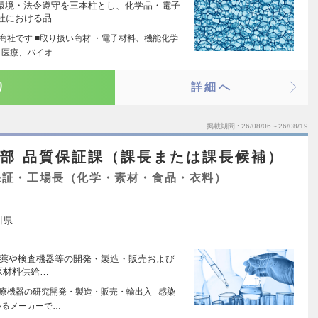
環境・法令遵守を三本柱とし、化学品・電子
社における品…
商社です ■取り扱い商材 ・電子材料、機能化学
、医療、バイオ…
り
詳細へ
掲載期間
26/08/06～26/08/19
証部 品質保証課（課長または課長候補）
保証・工場長（化学・素材・食品・衣料）
川県
査薬や検査機器等の開発・製造・販売および
原材料供給…
医療機器の研究開発・製造・販売・輸出入 感染
いるメーカーで…