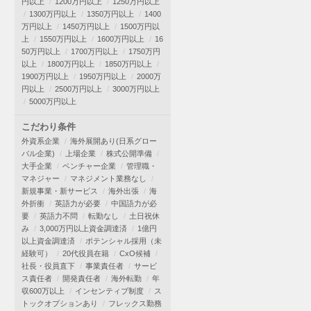
円以上
1200万円以上
1250万円以上
1300万円以上
1350万円以上
1400
万円以上
1450万円以上
1500万円以
上
1550万円以上
1600万円以上
16
50万円以上
1700万円以上
1750万円
以上
1800万円以上
1850万円以上
1900万円以上
1950万円以上
2000万
円以上
2500万円以上
3000万円以上
5000万円以上
こだわり条件
外資系企業
海外展開あり(日系グロー
バル企業)
上場企業
株式公開準備
大手企業
ベンチャー企業
管理職・
マネジャー
マネジメント業務なし
新規事業・新サービス
海外出張
海
外折衝
英語力が必要
中国語力が必
要
英語力不問
転勤なし
土日祝休
み
3,000万円以上資金調達済
1億円
以上資金調達済
ポテンシャル採用（未
経験可）
20代役員在籍
CxO候補
社長・役員直下
事業責任者
サービ
ス責任者
開発責任者
海外転勤
年
収600万以上
インセンティブ制度
ス
トックオプションあり
フレックス勤務