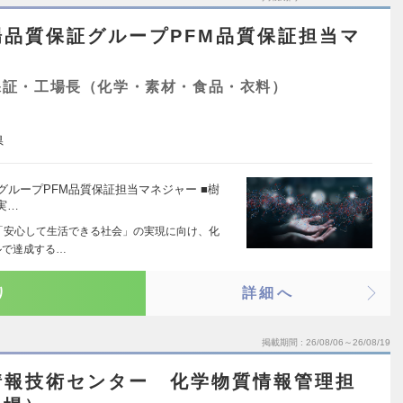
品質保証グループPFM品質保証担当マ
保証・工場長（化学・素材・食品・衣料）
県
保証グループPFM品質保証担当マネジャー ■樹
実…
と「安心して生活できる社会」の実現に向け、化
ルで達成する…
り
詳細へ
掲載期間
26/08/06～26/08/19
情報技術センター 化学物質情報管理担