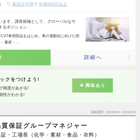
県
英語力不問
年収600万以上
います。課長候補として、グローバルなサ
するポジション…
、CVT車用部品をはじめ、車の電動化に向けた部
発・量産・…
り
詳細へ
ックをつけよう!
興味あり
グ精度があがる!
能性がわかる!
掲載期間
26/08/06～26/08/19
品質保証グループマネジャー
保証・工場長（化学・素材・食品・衣料）