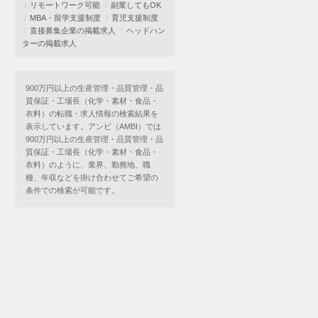
リモートワーク可能
副業してもOK
MBA・留学支援制度
育児支援制度
直接募集企業の掲載求人
ヘッドハン
ターの掲載求人
900万円以上の生産管理・品質管理・品
質保証・工場長（化学・素材・食品・
衣料）の転職・求人情報の検索結果を
表示しています。アンビ（AMBI）では
900万円以上の生産管理・品質管理・品
質保証・工場長（化学・素材・食品・
衣料）のように、業界、勤務地、職
種、年収などを掛け合わせてご希望の
条件での検索が可能です。