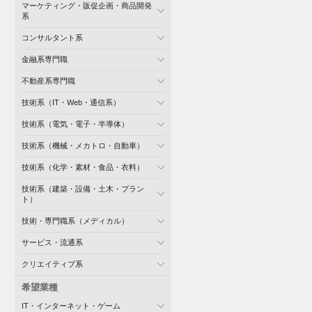
マーケティング・販促企画・商品開発
系
コンサルタント系
金融系専門職
不動産系専門職
技術系（IT・Web・通信系）
技術系（電気・電子・半導体）
技術系（機械・メカトロ・自動車）
技術系（化学・素材・食品・衣料）
技術系（建築・設備・土木・プラン
ト）
技術・専門職系（メディカル）
サービス・流通系
クリエイティブ系
希望業種
IT・インターネット・ゲーム