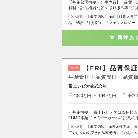
【募集部署概要・仕事内容】 品質・
材料・計測機器などを取り扱う専門商
【事業内容】 ■同社は輸入専門
会社概要
品、試験・計測装置、ナノテクノロジー
興味あ
【FRI】品質保
NEW
生産管理・品質管理・品質
富士レビオ株式会社
1000万円 ～ 1349万円
神奈
＜募集概要＞ 富士レビオでは臨床検
CDMO事業（IVDメーカーへの試薬の
【事業内容】 ■臨床検査薬・
会社概要
症やがんの免疫学的診断分野に特化して