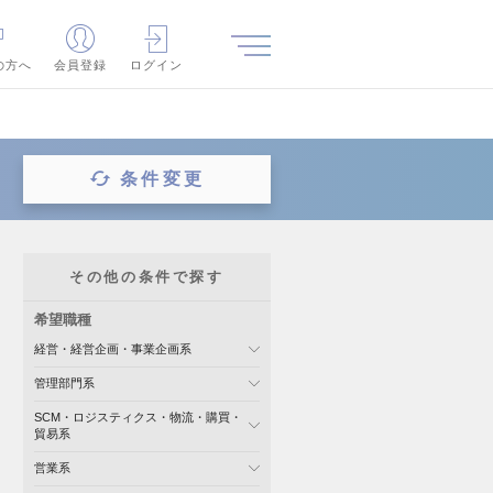
の方へ
会員登録
ログイン
条件変更
その他の条件で探す
希望職種
経営・経営企画・事業企画系
管理部門系
SCM・ロジスティクス・物流・購買・
貿易系
営業系