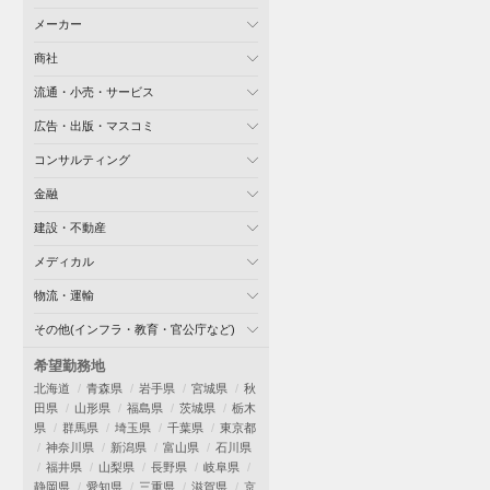
メーカー
商社
流通・小売・サービス
広告・出版・マスコミ
コンサルティング
金融
建設・不動産
メディカル
物流・運輸
その他(インフラ・教育・官公庁など)
希望勤務地
北海道
青森県
岩手県
宮城県
秋
田県
山形県
福島県
茨城県
栃木
県
群馬県
埼玉県
千葉県
東京都
神奈川県
新潟県
富山県
石川県
福井県
山梨県
長野県
岐阜県
静岡県
愛知県
三重県
滋賀県
京