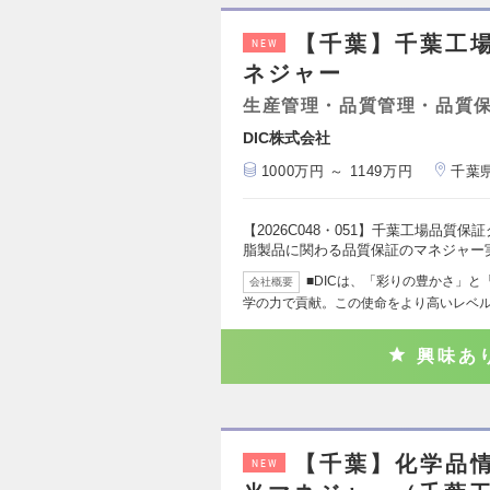
【千葉】千葉工場
NEW
ネジャー
生産管理・品質管理・品質
DIC株式会社
1000万円 ～ 1149万円
千葉
【2026C048・051】千葉工場品質
脂製品に関わる品質保証のマネジャー
■DICは、「彩りの豊かさ」
会社概要
学の力で貢献。この使命をより高いレベ
興味あ
【千葉】化学品
NEW