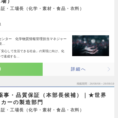
工場）
保証・工場長（化学・素材・食品・衣料）
県
報技術センター 化学物質情報管理担当マネジャー
般…
と「安心して生活できる社会」の実現に向け、化
ルで達成する…
り
詳細へ
掲載期間
26/08/06～26/08/19
】薬事・品質保証（本部長候補）｜★世界
ーカーの製造部門
保証・工場長（化学・素材・食品・衣料）