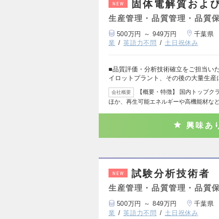
固体電解質およ
NEW
生産管理・品質管理・品質
500万円 ～ 949万円
千葉県
業
英語力不問
土日祝休み
■品質評価・分析技術確立をご担当いた
イロットプラント、その後の大量生産
【概要・特徴】 国内トップク
会社概要
ほか、再生可能エネルギーや高機能材な
興味あ
試験分析技術者
NEW
生産管理・品質管理・品質
500万円 ～ 849万円
千葉県
業
英語力不問
土日祝休み