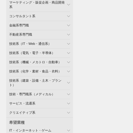
マーケティング・販促企画・商品開発
系
コンサルタント系
金融系専門職
不動産系専門職
技術系（IT・Web・通信系）
技術系（電気・電子・半導体）
技術系（機械・メカトロ・自動車）
技術系（化学・素材・食品・衣料）
技術系（建築・設備・土木・プラン
ト）
技術・専門職系（メディカル）
サービス・流通系
クリエイティブ系
希望業種
IT・インターネット・ゲーム