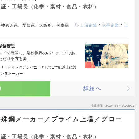
保証・工場長（化学・素材・食品・衣料）
、神奈川県、愛知県、大阪府、兵庫県
上場企業
大手企業
土
業務管理
ンドを展開し、製粉業界のパイオニアであ
ただける方を募…
リーディングカンパニーとして1世紀以上に渡
ているメーカー
り
詳細へ
掲載期間
26/07/28～26/08/17
特殊鋼メーカー／プライム上場／グロー
保証・工場長（化学・素材・食品・衣料）