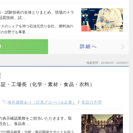
術・試験技術の全体とりまとめ、現場のトラ
品質技術、試…
ラスのシェアを持つ石油元売り会社。 燃料油の
どの分野でも事業…
り
詳細へ
掲載期間
26/08/05～26/09/07
理
保証・工場長（化学・素材・食品・衣料）
海外展開あり（日系グローバル企業）
英語力不問
の表示確認業務をご担当いただきます。取
照合し、食品表…
ープの商品検査・分析・商品開発サポートを担う