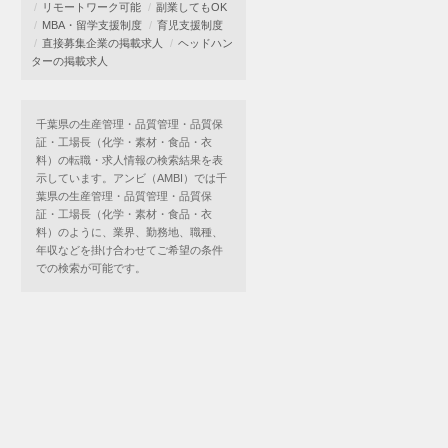
リモートワーク可能
副業してもOK
MBA・留学支援制度
育児支援制度
直接募集企業の掲載求人
ヘッドハン
ターの掲載求人
千葉県の生産管理・品質管理・品質保
証・工場長（化学・素材・食品・衣
料）の転職・求人情報の検索結果を表
示しています。アンビ（AMBI）では千
葉県の生産管理・品質管理・品質保
証・工場長（化学・素材・食品・衣
料）のように、業界、勤務地、職種、
年収などを掛け合わせてご希望の条件
での検索が可能です。