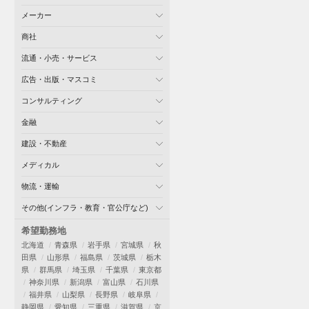
メーカー
商社
流通・小売・サービス
広告・出版・マスコミ
コンサルティング
金融
建設・不動産
メディカル
物流・運輸
その他(インフラ・教育・官公庁など)
希望勤務地
北海道
青森県
岩手県
宮城県
秋
田県
山形県
福島県
茨城県
栃木
県
群馬県
埼玉県
千葉県
東京都
神奈川県
新潟県
富山県
石川県
福井県
山梨県
長野県
岐阜県
静岡県
愛知県
三重県
滋賀県
京