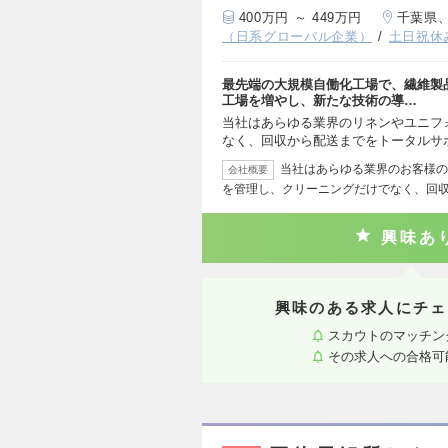
400万円 ～ 449万円
千葉県
（日系グローバル企業）
土日祝休
最先端の大規模自働化工場で、繊維製
工場を増やし、新たな技術の導…
当社はあらゆる業界のリネンやユニフ
なく、回収から配送までをトータルサ
当社はあらゆる業界のお客様の
会社概要
を管理し、クリーニングだけでなく、回
興味あ
興味のある求人にチェ
スカウトのマッチン
その求人への合格可