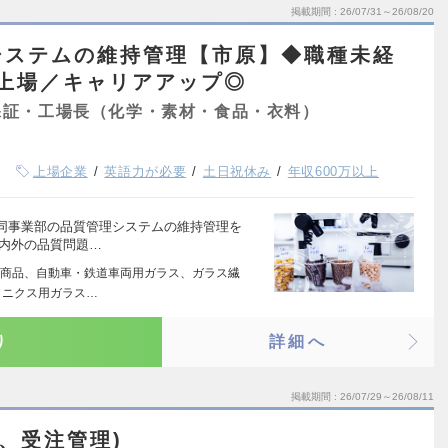
掲載期間
26/07/31～26/08/20
システムの維持管理【市原】◆職種未経
上場／キャリアアップ◎
保証・工場長（化学・素材・食品・衣料）
上場企業
英語力が必要
土日祝休み
年収600万以上
同事業部の品質管理システムの維持管理を
社内外の品質問題…
商品、自動車・鉄道車両用ガラス、ガラス繊
ロニクス用ガラス…
り
詳細へ
掲載期間
26/07/29～26/08/11
、受注管理)