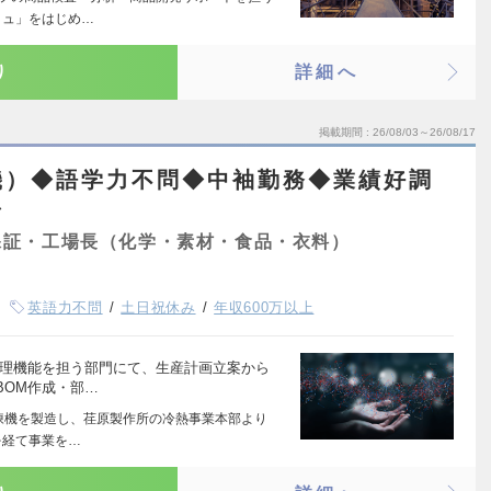
リュ」をはじめ…
り
詳細へ
掲載期間
26/08/03～26/08/17
機）◆語学力不問◆中袖勤務◆業績好調
◆
保証・工場長（化学・素材・食品・衣料）
英語力不問
土日祝休み
年収600万以上
管理機能を担う部門にて、生産計画立案から
BOM作成・部…
冷凍機を製造し、荏原製作所の冷熱事業本部より
を経て事業を…