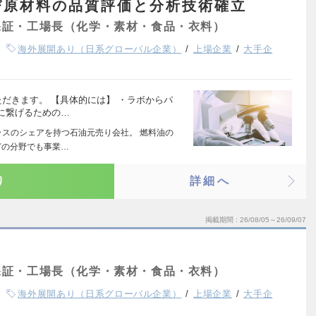
び原材料の品質評価と分析技術確立
保証・工場長（化学・素材・食品・衣料）
海外展開あり（日系グローバル企業）
上場企業
大手企
だきます。 【具体的には】 ・ラボからパ
に繋げるための…
ラスのシェアを持つ石油元売り会社。 燃料油の
どの分野でも事業…
り
詳細へ
掲載期間
26/08/05～26/09/07
保証・工場長（化学・素材・食品・衣料）
海外展開あり（日系グローバル企業）
上場企業
大手企