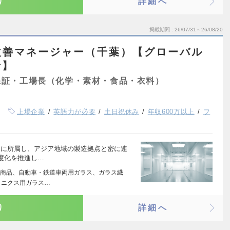
り
詳細へ
掲載期間
26/07/31～26/08/20
改善マネージャー（千葉）【グローバル
括】
保証・工場長（化学・素材・食品・衣料）
上場企業
英語力が必要
土日祝休み
年収600万以上
フ
）に所属し、アジア地域の製造拠点と密に連
度化を推進し…
商品、自動車・鉄道車両用ガラス、ガラス繊
ロニクス用ガラス…
り
詳細へ