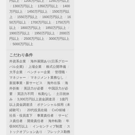
円以上
1200万円以上
1250万円以上
1300万円以上
1350万円以上
1400
万円以上
1450万円以上
1500万円以
上
1550万円以上
1600万円以上
16
50万円以上
1700万円以上
1750万円
以上
1800万円以上
1850万円以上
1900万円以上
1950万円以上
2000万
円以上
2500万円以上
3000万円以上
5000万円以上
こだわり条件
外資系企業
海外展開あり(日系グロー
バル企業)
上場企業
株式公開準備
大手企業
ベンチャー企業
管理職・
マネジャー
マネジメント業務なし
新規事業・新サービス
海外出張
海
外折衝
英語力が必要
中国語力が必
要
英語力不問
転勤なし
土日祝休
み
3,000万円以上資金調達済
1億円
以上資金調達済
ポテンシャル採用（未
経験可）
20代役員在籍
CxO候補
社長・役員直下
事業責任者
サービ
ス責任者
開発責任者
海外転勤
年
収600万以上
インセンティブ制度
ス
トックオプションあり
フレックス勤務