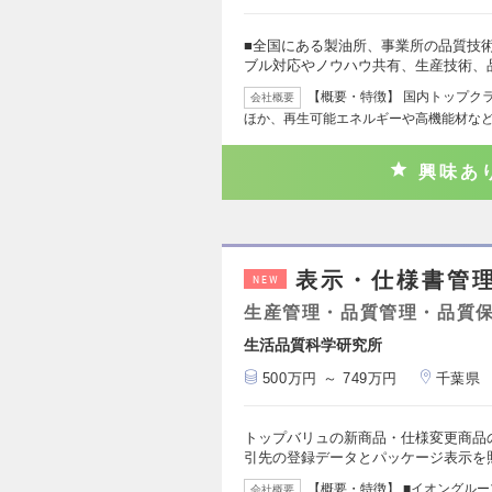
■全国にある製油所、事業所の品質技
ブル対応やノウハウ共有、生産技術、
【概要・特徴】 国内トップク
会社概要
ほか、再生可能エネルギーや高機能材な
興味あ
表示・仕様書管
NEW
生産管理・品質管理・品質
生活品質科学研究所
500万円 ～ 749万円
千葉県
トップバリュの新商品・仕様変更商品
引先の登録データとパッケージ表示を
【概要・特徴】 ■イオングル
会社概要