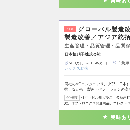
興味あ
グローバル製造
NEW
製造改善／アジア統
生産管理・品質管理・品質
日本板硝子株式会社
900万円 ～ 1199万円
千葉県
レックス勤務
同社のAGエンジニアリング部（日本
携しながら、製造オペレーションの高
住宅・ビル用ガラス、各種建材
会社概要
維、オプトロニクス関連商品、エレクト
興味あ