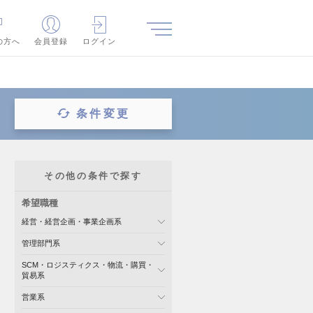
の方へ
会員登録
ログイン
条件変更
その他の条件で探す
希望職種
経営・経営企画・事業企画系
管理部門系
SCM・ロジスティクス・物流・購買・
貿易系
営業系