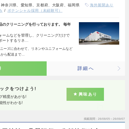
、神奈川県、愛知県、京都府、大阪府、福岡県
海外展開あり
み
ポテンシャル採用（未経験可）
品のクリーニングを行っております。 毎年
ォームなどを管理し、クリーニングだけで
ポートするリネ…
ニーズに合わせて、リネンやユニフォームなど
収から配送まで…
り
詳細へ
ックをつけよう!
興味あり
グ精度があがる!
能性がわかる!
掲載期間
26/08/05～26/09/07