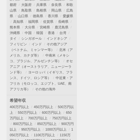
都府
大阪府
兵庫県
奈良県
和歌
山県
鳥取県
島根県
岡山県
広島
県
山口県
徳島県
香川県
愛媛県
高知県
福岡県
佐賀県
長崎県
熊本県
大分県
宮崎県
鹿児島県
沖縄県
中国
韓国
香港
台湾
タイ
シンガポール
インドネシア
フィリピン
インド
その他アジア
（ベトナム、ミャンマー等）
北米（ア
メリカ、カナダ等）
中南米（メキシ
コ、ブラジル、アルゼンチン等）
オセ
アニア（オーストラリア、ニュージーラ
ンド等）
ヨーロッパ（イギリス、フラ
ンス、ドイツ、ロシア等）
中近東・ア
フリカ（モロッコ、エジプト、UAE、南
アフリカ等）
その他の海外
希望年収
400万円以上
450万円以上
500万円以
上
550万円以上
600万円以上
650
万円以上
700万円以上
750万円以上
800万円以上
850万円以上
900万円
以上
950万円以上
1000万円以上
1
050万円以上
1100万円以上
1150万