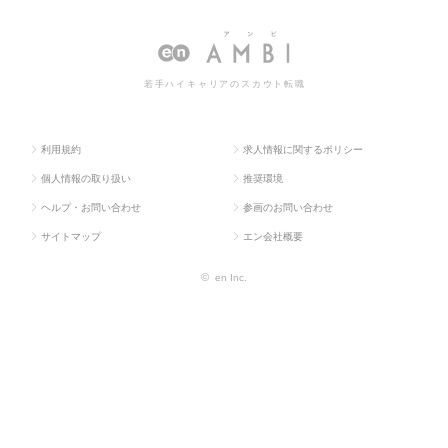
クラ
学・素材・
理・品質保証・工場
理・品質保証・工場長（化学・
ス求
食品・衣
長（化学・素材・食
素材・食品・衣料）の転職・求
人TO
料）
品・衣料）
人情報一覧
若手ハイキャリアのスカウト転職
P
利用規約
求人情報に関するポリシー
個人情報の取り扱い
推奨環境
ヘルプ・お問い合わせ
参画のお問い合わせ
サイトマップ
エン会社概要
©
en Inc.