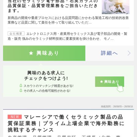
当社のセラミック電子部品・石英ガラスの
品質保証・品質管理業務をご担当いただき
ます。
新商品の開発や量産プロセスにおける品質問題にかかわる製造工程の技術的改善
業務など品質に関して責任を持って取り組んでいただ…
エレクトロニクス用・産業用セラミックス及び電子部品の開発・製
会社概要
造・販売 強みのセラミック材料技術に要素技術を掛け合わせ、 モノ…
興味あり
詳細へ
興味のある求人に
チェックをつけよう!
興味あり
スカウトのマッチング精度があがる!
その求人への合格可能性がわかる!
掲載期間
26/08/05～26/08/18
マレーシアで働くセラミック製品の品
NEW
質保証業務｜プライム上場企業で海外勤務に
挑戦するチャンス