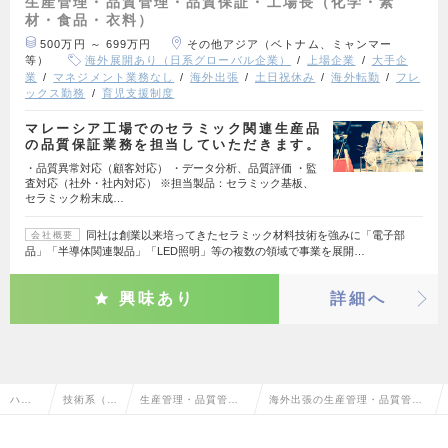
生産管理・品質管理・品質保証・工場長（化学・素
材・食品・衣料）
500万円 ～ 699万円
その他アジア（ベトナム、ミャンマー
等）
海外展開あり（日系グローバル企業）
上場企業
大手企
業
マネジメント業務なし
海外出張
土日祝休み
海外転勤
フレ
ックス勤務
育児支援制度
マレーシア工場でのセラミック関連生産品
の品質保証業務を担当していただきます。
・品質異常対応（顧客対応） ・データ分析、品質評価 ・監
査対応（社外・社内対応） ※担当製品：セラミック基板、
セラミック粉末成…
同社は創業以来培ってきたセラミック材料技術を強みに「電子部
会社概要
品」「半導体関連製品」「LED照明」等の複数の領域で事業を展開…
興味あり
詳細へ
ハイ
技術系（化
生産管理・品質管
海外出張の生産管理・品質管
クラ
学・素材・
理・品質保証・工場
理・品質保証・工場長（化学・