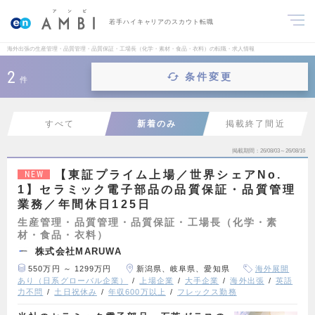
若手ハイキャリアのスカウト転職
海外出張の生産管理・品質管理・品質保証・工場長（化学・素材・食品・衣料）の転職・求人情報
2
条件変更
件
すべて
新着のみ
掲載終了間近
掲載期間
26/08/03～26/08/16
【東証プライム上場／世界シェアNo.
NEW
1】セラミック電子部品の品質保証・品質管理
業務／年間休日125日
生産管理・品質管理・品質保証・工場長（化学・素
材・食品・衣料）
株式会社MARUWA
550万円 ～ 1299万円
新潟県、岐阜県、愛知県
海外展開
あり（日系グローバル企業）
上場企業
大手企業
海外出張
英語
力不問
土日祝休み
年収600万以上
フレックス勤務