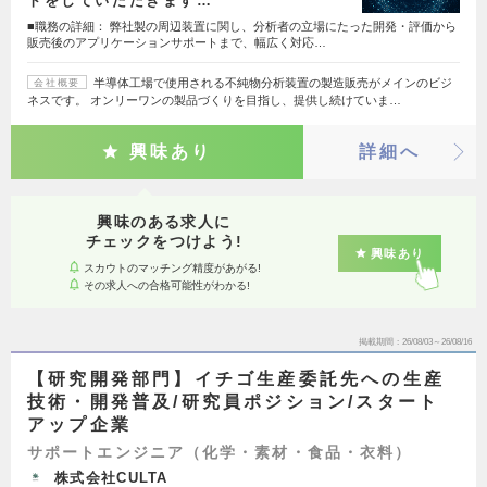
トをしていただきます…
■職務の詳細： 弊社製の周辺装置に関し、分析者の立場にたった開発・評価から
販売後のアプリケーションサポートまで、幅広く対応…
半導体工場で使用される不純物分析装置の製造販売がメインのビジ
会社概要
ネスです。 オンリーワンの製品づくりを目指し、提供し続けていま…
興味あり
詳細へ
興味のある求人に
チェックをつけよう!
興味あり
スカウトのマッチング精度があがる!
その求人への合格可能性がわかる!
掲載期間
26/08/03～26/08/16
【研究開発部門】イチゴ生産委託先への生産
技術・開発普及/研究員ポジション/スタート
アップ企業
サポートエンジニア（化学・素材・食品・衣料）
株式会社CULTA