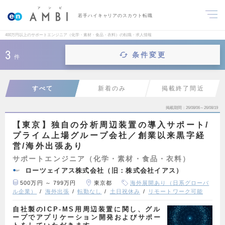
若手ハイキャリアのスカウト転職
400万円以上のサポートエンジニア（化学・素材・食品・衣料）の転職・求人情報
3
条件変更
件
すべて
新着のみ
掲載終了間近
掲載期間
26/08/06～26/08/19
【東京】独自の分析周辺装置の導入サポート/
プライム上場グループ会社／創業以来黒字経
営/海外出張あり
サポートエンジニア（化学・素材・食品・衣料）
ローツェイアス株式会社（旧：株式会社イアス）
500万円 ～ 799万円
東京都
海外展開あり（日系グローバ
ル企業）
海外出張
転勤なし
土日祝休み
リモートワーク可能
自社製のICP-MS用周辺装置に関し、グル
ープでアプリケーション開発およびサポー