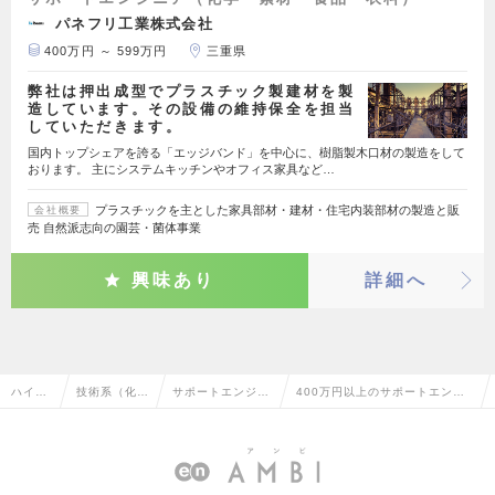
パネフリ工業株式会社
400万円 ～ 599万円
三重県
弊社は押出成型でプラスチック製建材を製
造しています。その設備の維持保全を担当
していただきます。
国内トップシェアを誇る「エッジバンド」を中心に、樹脂製木口材の製造をして
おります。 主にシステムキッチンやオフィス家具など…
プラスチックを主とした家具部材・建材・住宅内装部材の製造と販
会社概要
売 自然派志向の園芸・菌体事業
興味あり
詳細へ
ハイク
技術系（化
サポートエンジニ
400万円以上のサポートエンジ
ラス求
学・素材・食
ア（化学・素材・
ニア（化学・素材・食品・衣
人TOP
品・衣料）
食品・衣料）
料）の転職・求人情報一覧