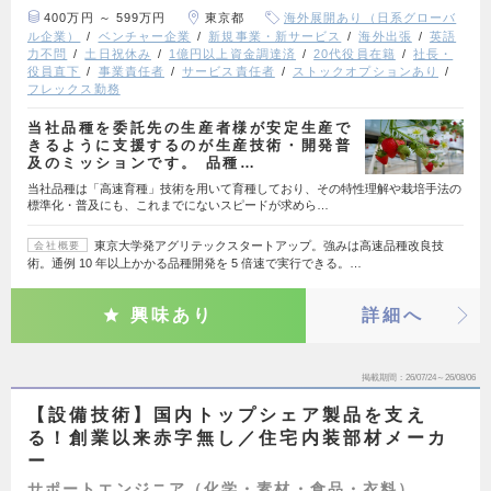
400万円 ～ 599万円
東京都
海外展開あり（日系グローバ
ル企業）
ベンチャー企業
新規事業・新サービス
海外出張
英語
力不問
土日祝休み
1億円以上資金調達済
20代役員在籍
社長・
役員直下
事業責任者
サービス責任者
ストックオプションあり
フレックス勤務
当社品種を委託先の生産者様が安定生産で
きるように支援するのが生産技術・開発普
及のミッションです。 品種…
当社品種は「高速育種」技術を用いて育種しており、その特性理解や栽培手法の
標準化・普及にも、これまでにないスピードが求めら…
東京大学発アグリテックスタートアップ。強みは高速品種改良技
会社概要
術。通例 10 年以上かかる品種開発を 5 倍速で実行できる。…
興味あり
詳細へ
掲載期間
26/07/24～26/08/06
【設備技術】国内トップシェア製品を支え
る！創業以来赤字無し／住宅内装部材メーカ
ー
サポートエンジニア（化学・素材・食品・衣料）